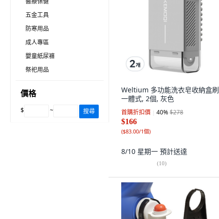
醫療保健
五金工具
防寒用品
成人專區
嬰童紙尿褲
祭祀用品
Weltium 多功能洗衣皂收納盒
價格
一體式, 2個, 灰色
$
~
搜尋
首購折扣價
40
%
$278
$166
(
$83.00/1個
)
8/10 星期一
預計送達
(
10
)