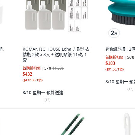
組,
ROMANTIC HOUSE Loha 方形洗衣
迷你能洗刷, 2個
精瓶 2款 x 3入 + 透明貼紙 11款, 1
首購折扣價
56
%
套
$183
首購折扣價
57
%
$1,006
(
$91.50/1個
)
$432
(
$432.00/1個
)
8/10 星期一
預
(
12
)
8/10 星期一
預計送達
(
12
)