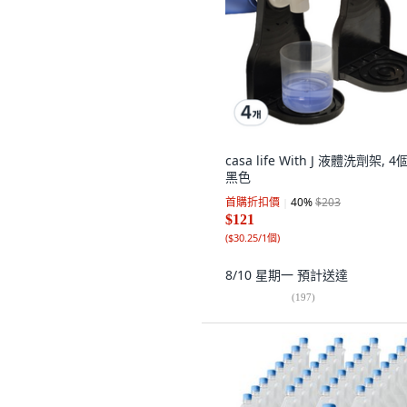
casa life With J 液體洗劑架, 4個
黑色
首購折扣價
40
%
$203
$121
(
$30.25/1個
)
8/10 星期一
預計送達
(
197
)