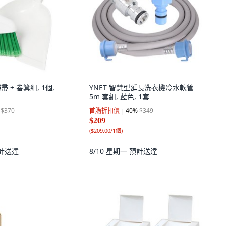
帚 + 畚箕組, 1個,
YNET 智慧型延長洗衣機冷水軟管
5m 套組, 藍色, 1套
$370
首購折扣價
40
%
$349
$209
(
$209.00/1個
)
計送達
8/10 星期一
預計送達