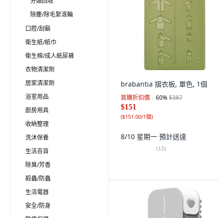
分類回收
除塵/除毛絮滾輪
口腔/刮鬍
衛生紙/紙巾
衛生棉/成人紙尿褲
衣物清潔劑
居家清潔劑
brabantia 摺衣板, 單色, 1個
浴室用品
首購折扣價
60
%
$387
$151
廚房用具
(
$151.00/1個
)
收納整理
8/10 星期一
預計送達
洗沐保養
(
12
)
生活百貨
除臭/芳香
殺蟲/防蟲
生活電器
安全/防身