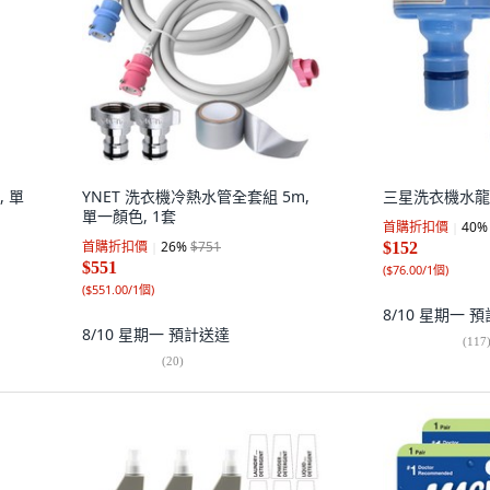
, 單
YNET 洗衣機冷熱水管全套組 5m,
三星洗衣機水龍頭
單一顏色, 1套
首購折扣價
40
%
首購折扣價
26
%
$751
$152
$551
(
$76.00/1個
)
(
$551.00/1個
)
8/10 星期一
預
8/10 星期一
預計送達
(
117
(
20
)