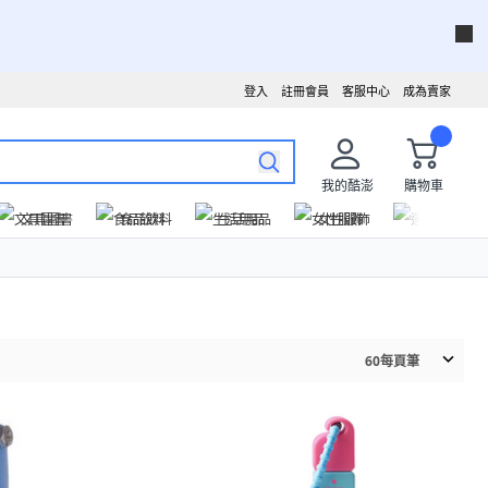
登入
註冊會員
客服中心
成為賣家
我的酷澎
購物車
文具圖書
食品飲料
生活用品
女性服飾
運動戶外
60
每頁筆