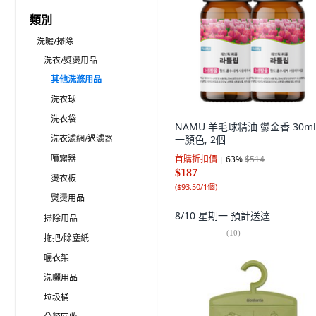
類別
洗曬/掃除
洗衣/熨燙用品
其他洗滌用品
洗衣球
洗衣袋
NAMU 羊毛球精油 鬱金香 30ml
洗衣濾網/過濾器
一顏色, 2個
噴霧器
首購折扣價
63
%
$514
$187
燙衣板
(
$93.50/1個
)
熨燙用品
8/10 星期一
預計送達
掃除用品
(
10
)
拖把/除塵紙
曬衣架
洗曬用品
垃圾桶