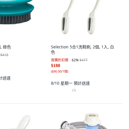
, 綠色
Selection 5合1洗鞋刷, 2個, 1入, 白
色
$418
首購折扣價
62
%
$477
$180
(
$90.00/1個
)
計送達
8/10 星期一
預計送達
(
3
)