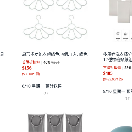
刷具
扇形多功能衣架綠色, 4個, 1入, 綠色
多用途洗衣精分裝瓶
12種標籤貼紙組,
首購折扣價
40
%
$261
首購折扣價
53
%
$156
$485
(
$39.00/1個
)
(
$485.00/1個
)
8/10 星期一
預計送達
8/10 星期一
預
(
1
)
(
14
)