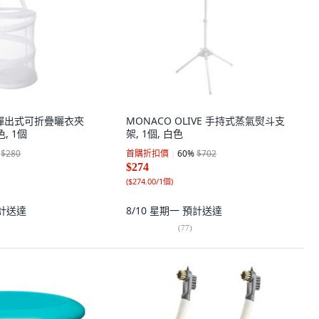
網眼彈出式可折疊曬衣夾
MONACO OLIVE 手持式蒸氣熨斗支
, 1個
架, 1個, 白色
$280
首購折扣價
60
%
$702
$274
(
$274.00/1個
)
計送達
8/10 星期一
預計送達
(
77
)