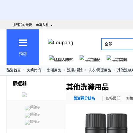
加到我的最愛
申請入駐
全部
類別
爸氣父親節
火箭速配
火箭跨境
酷澎首頁
火箭跨境
生活用品
洗曬/掃除
洗衣/熨燙用品
其他洗滌
篩選器
其他洗滌用品
酷澎評分排名
價格最低
價
僅顯示
僅顯示
僅顯示