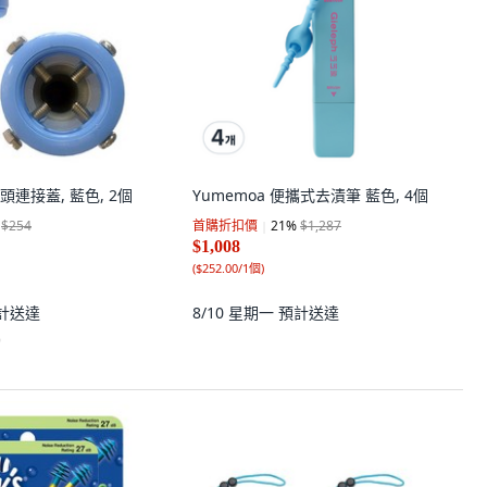
連接蓋, 藍色, 2個
Yumemoa 便攜式去漬筆 藍色, 4個
$254
首購折扣價
21
%
$1,287
$1,008
(
$252.00/1個
)
計送達
8/10 星期一
預計送達
)