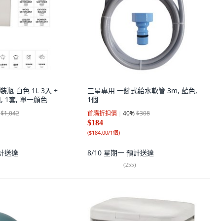
 白色 1L 3入 +
三星專用 一鍵式給水軟管 3m, 藍色,
 1套, 單一顏色
1個
$1,042
首購折扣價
40
%
$308
$184
(
$184.00/1個
)
計送達
8/10 星期一
預計送達
(
255
)