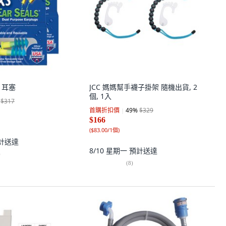
s 耳塞
JCC 媽媽幫手襪子掛架 隨機出貨, 2
個, 1入
$317
首購折扣價
49
%
$329
$166
(
$83.00/1個
)
計送達
8/10 星期一
預計送達
)
(
8
)