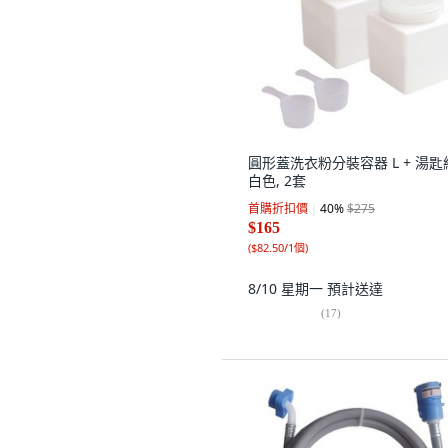
圓形蓋洗衣粉分裝容器 L + 湯匙
白色, 2套
首購折扣價
40
%
$275
$165
(
$82.50/1個
)
8/10 星期一
預計送達
(
17
)