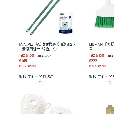
MINIPLE 滾筒洗衣機縫隙清潔刷2入
LIBMAN 手持掃
+ 清潔劑組合, 綠色, 1套
單一
首購折扣價
40
%
$276
首購折扣價
40
%
$165
$222
(
$165.00/1個
)
(
$222.00/1個
)
8/10 星期一
預計送達
8/10 星期一
預
(
53
)
(
3
)