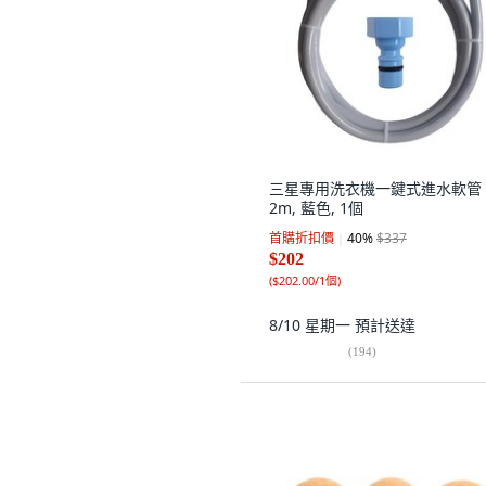
三星專用洗衣機一鍵式進水軟管
2m, 藍色, 1個
首購折扣價
40
%
$337
$202
(
$202.00/1個
)
8/10 星期一
預計送達
(
194
)