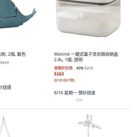
, 2個, 藍色
Wonine 一鍵式蓋子洗衣精收納盒
2.8L, 1個, 透明
$470
首購折扣價
40
%
$273
$163
(
$163.00/1個
)
計送達
8/10 星期一
預計送達
(
53
)