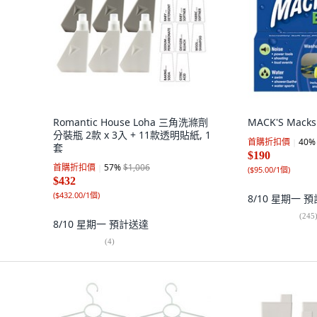
Romantic House Loha 三角洗滌劑
MACK'S Mack
分裝瓶 2款 x 3入 + 11款透明貼紙, 1
首購折扣價
40
%
套
$190
首購折扣價
57
%
$1,006
(
$95.00/1個
)
$432
(
$432.00/1個
)
8/10 星期一
預
(
245
8/10 星期一
預計送達
(
4
)