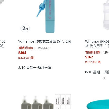
 50
Yumemoa 便攜式去漬筆 藍色, 2個
Whitmor 
藍色
袋 洗衣用品 白色
首購折扣價
37
%
$643
首購折扣價
42
%
$404
$162
(
$202.00/1個
)
(
$162.00/1個
)
8/10 星期一
預計送達
8/10 星期一
預
(
1
)