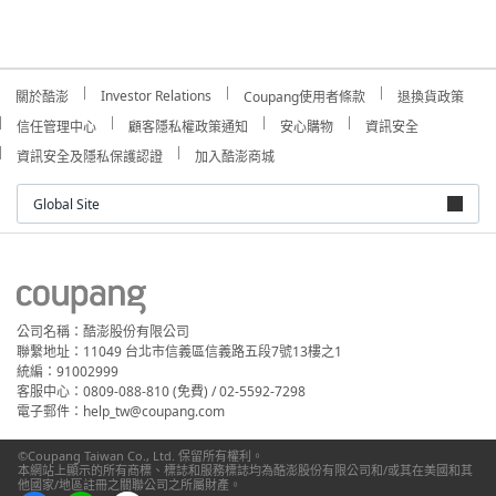
Investor Relations
關於酷澎
Coupang使用者條款
退換貨政策
信任管理中心
顧客隱私權政策通知
安心購物
資訊安全
資訊安全及隱私保護認證
加入酷澎商城
Global Site
公司名稱：酷澎股份有限公司
聯繫地址：11049 台北市信義區信義路五段7號13樓之1
統編：91002999
客服中心：0809-088-810 (免費) / 02-5592-7298
電子郵件：help_tw@coupang.com
©Coupang Taiwan Co., Ltd. 保留所有權利。
本網站上顯示的所有商標、標誌和服務標誌均為酷澎股份有限公司和/或其在美國和其
他國家/地區註冊之關聯公司之所屬財產。