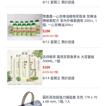
8/12 星期三
預計送達
樂農農一心苦楝油植物萃取液 苦楝油
辣椒素配方 室內外植栽適用 200cc, 1
個, 一心苦楝油200cc
$200
(
$200.00/1個
)
8/12 星期三
預計送達
吉祥植草 萬用芙蓉香茅水 大容量版
500ML, 1個
$109
(
$109.00/1個
)
8/14 星期五
預計送達
圓形高效超強力捕鼠器 灰色 178 x 70
x 68 mm, 1個, 1入