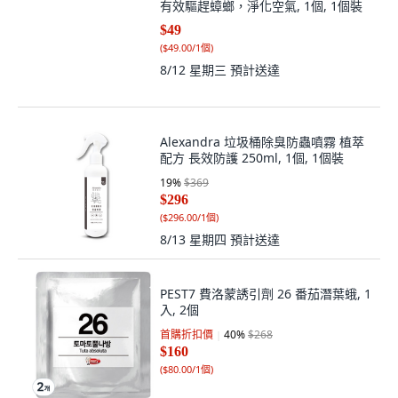
有效驅趕蟑螂，淨化空氣, 1個, 1個裝
$49
(
$49.00/1個
)
8/12 星期三
預計送達
Alexandra 垃圾桶除臭防蟲噴霧 植萃
配方 長效防護 250ml, 1個, 1個裝
19
%
$369
$296
(
$296.00/1個
)
8/13 星期四
預計送達
PEST7 費洛蒙誘引劑 26 番茄潛葉蛾, 1
入, 2個
首購折扣價
40
%
$268
$160
(
$80.00/1個
)