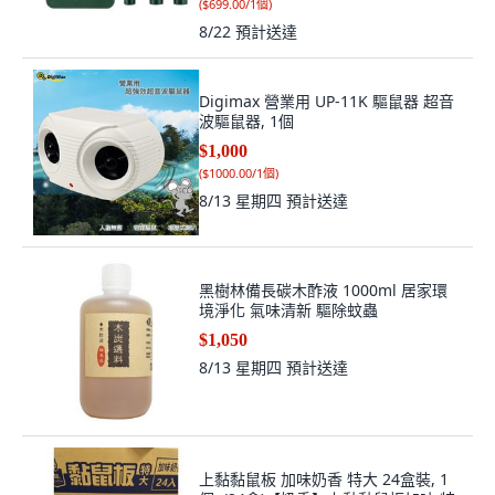
(
$699.00/1個
)
8/22
預計送達
Digimax 營業用 UP-11K 驅鼠器 超音
波驅鼠器, 1個
$1,000
(
$1000.00/1個
)
8/13 星期四
預計送達
黑樹林備長碳木酢液 1000ml 居家環
境淨化 氣味清新 驅除蚊蟲
$1,050
8/13 星期四
預計送達
上黏黏鼠板 加味奶香 特大 24盒裝, 1