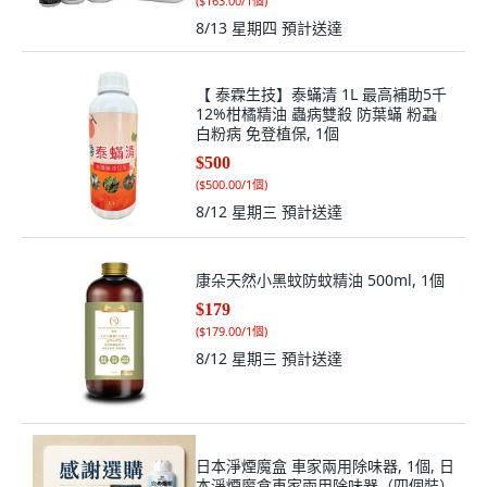
(
$163.00/1個
)
8/13 星期四
預計送達
【 泰霖生技】泰蟎清 1L 最高補助5千
12%柑橘精油 蟲病雙殺 防葉蟎 粉蝨
白粉病 免登植保, 1個
$500
(
$500.00/1個
)
8/12 星期三
預計送達
康朵天然小黑蚊防蚊精油 500ml, 1個
$179
(
$179.00/1個
)
8/12 星期三
預計送達
日本淨煙魔盒 車家兩用除味器, 1個, 日
本淨煙魔盒車家兩用除味器（四個裝）