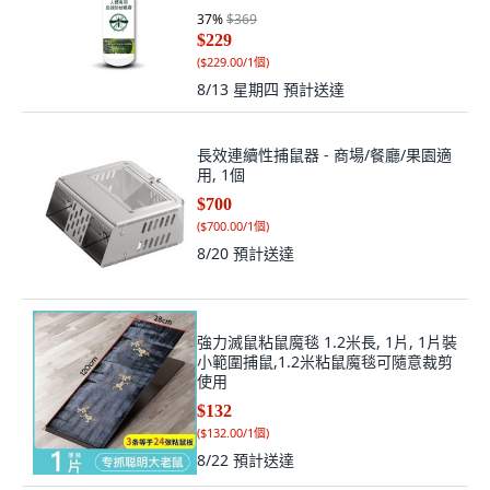
37
%
$369
$229
(
$229.00/1個
)
8/13 星期四
預計送達
長效連續性捕鼠器 - 商場/餐廳/果園適
用, 1個
$700
(
$700.00/1個
)
8/20
預計送達
強力滅鼠粘鼠魔毯 1.2米長, 1片, 1片裝
小範圍捕鼠,1.2米粘鼠魔毯可隨意裁剪
使用
$132
(
$132.00/1個
)
8/22
預計送達