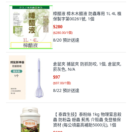
樟醋液 樟木木醋液 防蟲專用 1L 4L 植
保製字第00261號, 1個
$280
(
$280.00/1個
)
8/20
預計送達
倉鼠夾 捕鼠夾 防抓防咬, 1個, 倉鼠夾,
菸灰色, N/A
$97
(
$97.00/1個
)
8/22
預計送達
【 泰霖生技】泰粉絲 1kg 物理窒息殺
蟲 防粉蝨 蚜蟲 薊馬 介殼蟲 免登植保
資材 (每公頃最高補助5000元), 1個