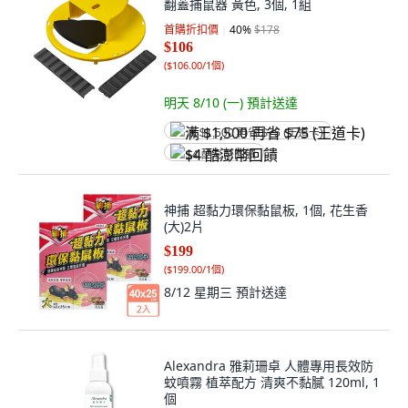
翻蓋捕鼠器 黃色, 3個, 1組
首購折扣價
40
%
$178
$106
(
$106.00/1個
)
明天 8/10 (一)
預計送達
满 $1,500 再省 $75 (王道卡)
$4 酷澎幣回饋
神捕 超黏力環保黏鼠板, 1個, 花生香
(大)2片
$199
(
$199.00/1個
)
8/12 星期三
預計送達
Alexandra 雅莉珊卓 人體專用長效防
蚊噴霧 植萃配方 清爽不黏膩 120ml, 1
個