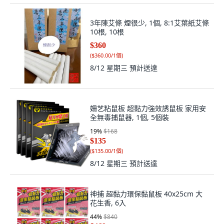
3年陳艾條 煙很少, 1個, 8:1艾葉紙艾條
10根, 10根
$360
(
$360.00/1個
)
8/12 星期三
預計送達
姍艺粘鼠板 超黏力強效誘鼠板 家用安
全無毒捕鼠器, 1個, 5個裝
19
%
$168
$135
(
$135.00/1個
)
8/12 星期三
預計送達
神捕 超黏力環保黏鼠板 40x25cm 大
花生香, 6入
44
%
$840