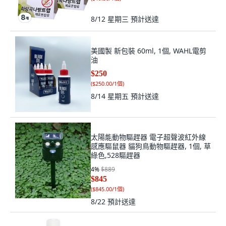
8/12 星期三
預計送達
美國製 新包裝 60ml, 1個, WAHL電剪
油
$250
(
$250.00/1個
)
8/14 星期五
預計送達
太陽能動物驅趕器 電子超聲波紅外線
感應驅鼠器 貓狗鳥動物驅趕器, 1個, 草
綠色,528驅趕器
4
%
$889
$845
(
$845.00/1個
)
8/22
預計送達