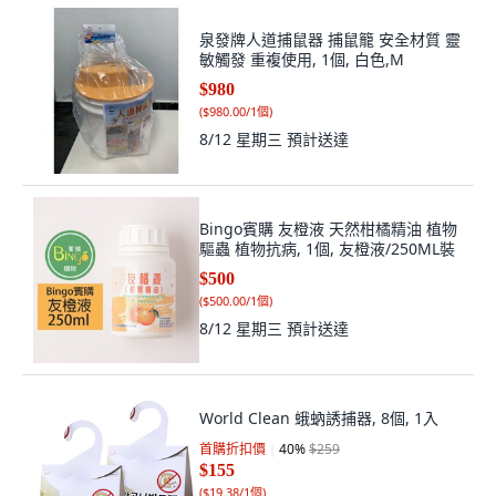
泉發牌人道捕鼠器 捕鼠籠 安全材質 靈
敏觸發 重複使用, 1個, 白色,M
$980
(
$980.00/1個
)
8/12 星期三
預計送達
Bingo賓購 友橙液 天然柑橘精油 植物
驅蟲 植物抗病, 1個, 友橙液/250ML裝
$500
(
$500.00/1個
)
8/12 星期三
預計送達
World Clean 蛾蚋誘捕器, 8個, 1入
首購折扣價
40
%
$259
$155
(
$19.38/1個
)