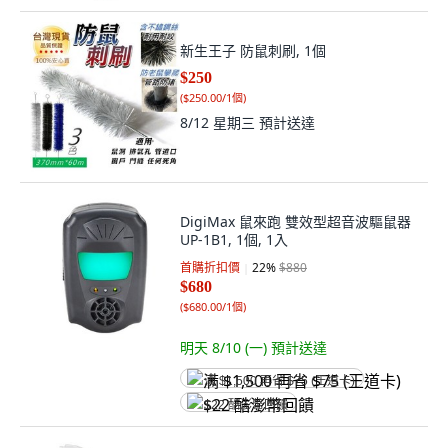
新生王子 防鼠刺刷, 1個
$250
(
$250.00/1個
)
8/12 星期三
預計送達
DigiMax 鼠來跑 雙效型超音波驅鼠器
UP-1B1, 1個, 1入
首購折扣價
22
%
$880
$680
(
$680.00/1個
)
明天 8/10 (一)
預計送達
满 $1,500 再省 $75 (王道卡)
$22 酷澎幣回饋