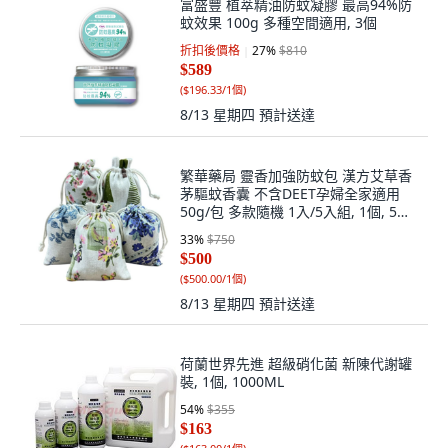
富盛豐 植萃精油防蚊凝膠 最高94%防
蚊效果 100g 多種空間適用, 3個
折扣後價格
27
%
$810
$589
(
$196.33/1個
)
8/13 星期四
預計送達
繁華藥局 靈香加強防蚊包 漢方艾草香
茅驅蚊香囊 不含DEET孕婦全家適用
50g/包 多款隨機 1入/5入組, 1個, 5個
裝
33
%
$750
$500
(
$500.00/1個
)
8/13 星期四
預計送達
荷蘭世界先進 超級硝化菌 新陳代謝罐
裝, 1個, 1000ML
54
%
$355
$163