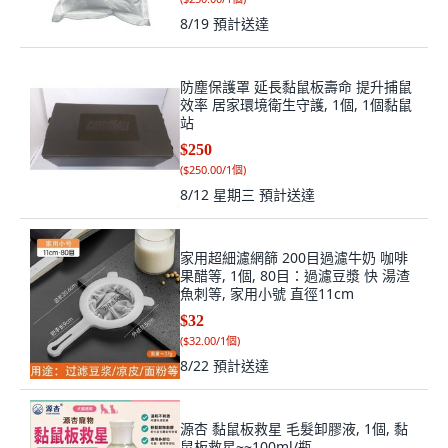
8/19
預計送達
防塵保護罩 延長黏鼠板壽命 提升捕鼠
效率 居家環境衛生守護, 1個, 1個黏鼠
站
$250
(
$250.00/1個
)
8/12 星期三
預計送達
家用超細濾網篩 200目過濾牛奶 咖啡
果醋等, 1個, 80目：過濾豆漿 快 湯渣
魚刺等, 家用小號 直徑11cm
$32
(
$32.00/1個
)
8/22
預計送達
源杏 黏鼠板救星 毛髮卸膠液, 1個, 黏
鼠板救星~~100ml/瓶