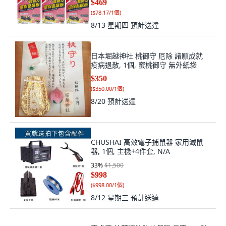
$469
(
$78.17/1個
)
8/13 星期四
預計送達
日本堀越神社 桃御守 厄除 諸願成就
疫病退散, 1個, 蜜桃御守 無外紙袋
$350
(
$350.00/1個
)
8/20
預計送達
CHUSHAI 高效電子捕鼠器 家用滅鼠
器, 1個, 主機+4件套, N/A
33
%
$1,500
$998
(
$998.00/1個
)
8/12 星期三
預計送達