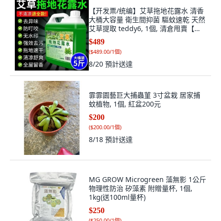
【开发票/统编】艾草拖地花露水 清香
大桶大容量 衛生間抑菌 驅蚊速乾 天然
艾草提取 teddy6, 1個, 清倉甩賣【超
濃縮拖地水】截止今晚,清倉甩賣:5斤
$489
【抑菌驅蚊/速幹配方】
(
$489.00/1個
)
8/20
預計送達
霏霏園藝巨大捕蟲菫 3寸盆栽 居家捕
蚊植物, 1個, 紅盆200元
$200
(
$200.00/1個
)
8/18
預計送達
MG GROW Microgreen 藻無影 1公斤
物理性防治 矽藻素 附贈量杯, 1個,
1kg(送100ml量杯)
$250
(
$250.00/1個
)