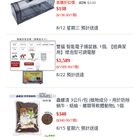
首購折扣價
40
%
$230
$138
(
$138.00/1個
)
8/12 星期三
預計送達
雙貓 智能電子捕鼠器, 1個, 【經典家
用】燈泡型可調電壓
$1,589
(
$1589.00/1個
)
8/22
預計送達
蟲螺清 3公斤/包 (植物成分，用於防除
蝸牛、蛞蝓、螺類等軟體動物), 1個
$340
(
$340.00/1個
)
8/15 星期六
預計送達