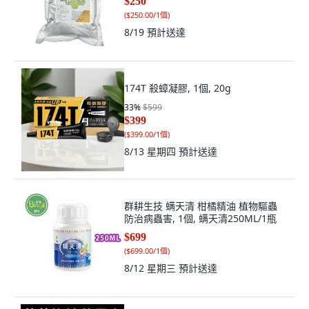
$250
(
$250.00/1個
)
8/19
預計送達
174T 殺蟑凝膠, 1個, 20g
33
%
$599
$399
(
$399.00/1個
)
8/13 星期四
預計送達
群耕生技 螨天清 柑橘精油 植物驅蟲
防治病蟲害, 1個, 螨天清250ML/1瓶
$699
(
$699.00/1個
)
8/12 星期三
預計送達