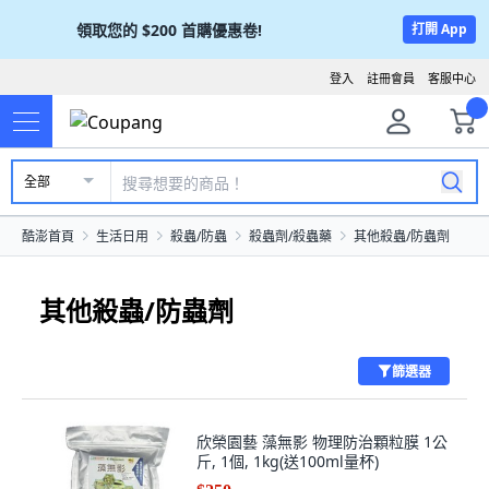
領取您的
$200
首購優惠卷!
打開 App
登入
註冊會員
客服中心
全部
酷澎首頁
生活日用
殺蟲/防蟲
殺蟲劑/殺蟲藥
其他殺蟲/防蟲劑
其他殺蟲/防蟲劑
篩選器
欣榮園藝 藻無影 物理防治顆粒膜 1公
斤, 1個, 1kg(送100ml量杯)