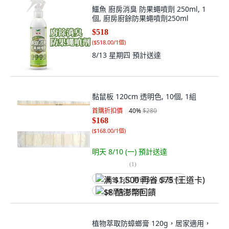
鱷魚 廚房消臭 防果蠅噴劑 250ml, 1
個, 廚房廚餘防果蠅噴劑250ml
$518
(
$518.00/1個
)
8/13 星期四
預計送達
黏鼠板 120cm 透明色, 10個, 1組
首購折扣價
40
%
$280
$168
(
$168.00/1個
)
明天 8/10 (一)
預計送達
(
1
)
满 $1,500 再省 $75 (王道卡)
$8 酷澎幣回饋
植物萃取防蟑螂膏 120g，居家適用，