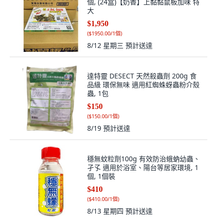
個, (24盒)【奶香】上黏黏鼠板加味 特
大
$1,950
(
$1950.00/1個
)
8/12 星期三
預計送達
達特靈 DESECT 天然殺蟲劑 200g 食
品級 環保無味 適用紅蜘蛛蚜蟲粉介殼
蟲, 1包
$150
(
$150.00/1個
)
8/19
預計送達
穩無蚊粒劑100g 有效防治蛾蚋幼蟲、
孑孓 適用於浴室、陽台等居家環境, 1
個, 1個裝
$410
(
$410.00/1個
)
8/13 星期四
預計送達