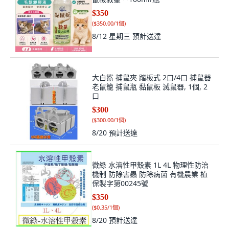
$350
(
$350.00/1個
)
8/12 星期三
預計送達
大白鯊 捕鼠夾 踏板式 2口/4口 捕鼠器
老鼠籠 捕鼠瓶 黏鼠板 滅鼠器, 1個, 2
口
$300
(
$300.00/1個
)
8/20
預計送達
微綠 水溶性甲殼素 1L 4L 物理性防治
機制 防除害蟲 防除病菌 有機農業 植
保製字第00245號
$350
(
$0.35/1個
)
8/20
預計送達