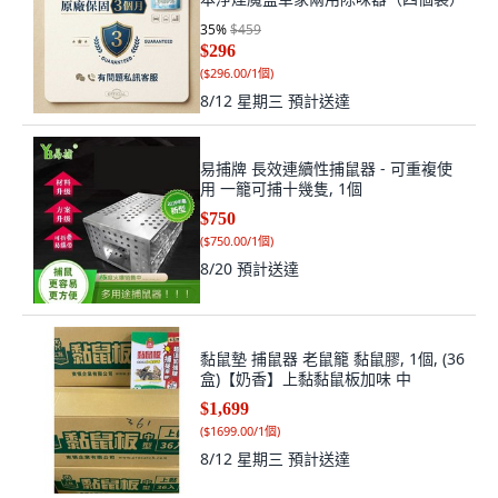
35
%
$459
$296
(
$296.00/1個
)
8/12 星期三
預計送達
易捕牌 長效連續性捕鼠器 - 可重複使
用 一籠可捕十幾隻, 1個
$750
(
$750.00/1個
)
8/20
預計送達
黏鼠墊 捕鼠器 老鼠籠 黏鼠膠, 1個, (36
盒)【奶香】上黏黏鼠板加味 中
$1,699
(
$1699.00/1個
)
8/12 星期三
預計送達