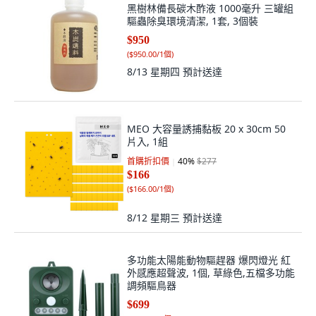
黑樹林備長碳木酢液 1000毫升 三罐組
驅蟲除臭環境清潔, 1套, 3個裝
$950
(
$950.00/1個
)
8/13 星期四
預計送達
MEO 大容量誘捕黏板 20 x 30cm 50
片入, 1組
首購折扣價
40
%
$277
$166
(
$166.00/1個
)
8/12 星期三
預計送達
多功能太陽能動物驅趕器 爆閃燈光 紅
外感應超聲波, 1個, 草綠色,五檔多功能
調頻驅鳥器
$699