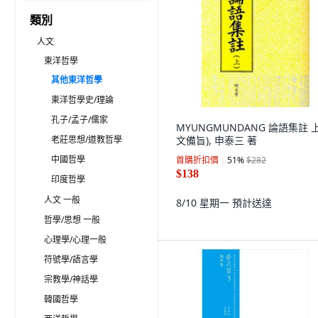
類別
人文
東洋哲學
其他東洋哲學
東洋哲學史/理論
孔子/孟子/儒家
MYUNGMUNDANG 論語集註 
老莊思想/道教哲學
文備旨), 申泰三 著
中國哲學
首購折扣價
51
%
$282
$138
印度哲學
人文 一般
8/10 星期一
預計送達
哲學/思想 一般
心理學/心理一般
符號學/語言學
宗教學/神話學
韓國哲學