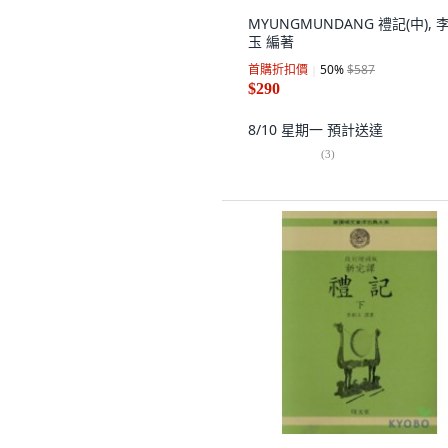
MYUNGMUNDANG 禮記(中), 
玉 編著
首購折扣價
50
%
$587
$290
8/10 星期一
預計送達
(
3
)