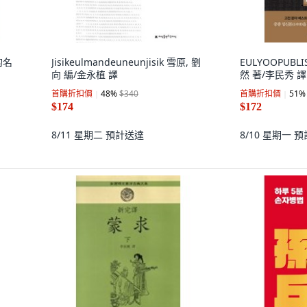
的名
Jisikeulmandeuneunjisik 雪原, 劉
EULYOOPUBL
向 編/金永植 譯
然 著/李民秀 譯
首購折扣價
48
%
$340
首購折扣價
51
%
$174
$172
8/11 星期二
預計送達
8/10 星期一
預