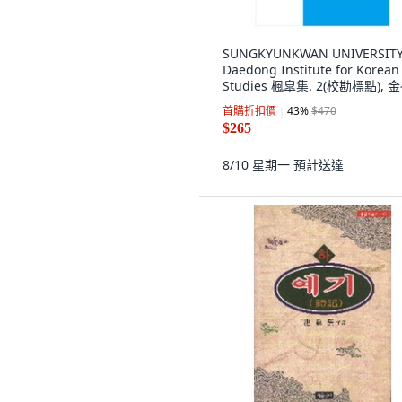
SUNGKYUNKWAN UNIVERSIT
Daedong Institute for Korean
Studies 楓皐集. 2(校勘標點), 
淳, 金采植, 李成民, 成均館大學
首購折扣價
43
%
$470
部
$265
8/10 星期一
預計送達