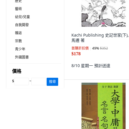
歷史
藝術
幼兒/兒童
自我開發
雜誌
Kachi Publishing 史記世家(下)
馬遷 著
宗教
首購折扣價
49
%
$352
青少年
$178
外國圖書
8/10 星期一
預計送達
價格
$
~
搜尋