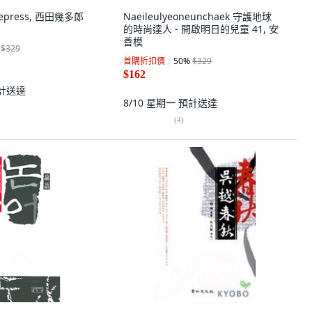
lepress, 西田幾多郎
Naeileulyeoneunchaek 守護地球
的時尚達人 - 開啟明日的兒童 41, 安
善模
$329
首購折扣價
50
%
$329
$162
計送達
8/10 星期一
預計送達
(
4
)