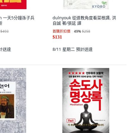
jain 一天5分鐘孫子兵
dulnyouk 從道教角度看菜根譚, 洪
斯
自誠 著/張延 譯
$493
首購折扣價
49
%
$258
$131
計送達
8/11 星期二
預計送達