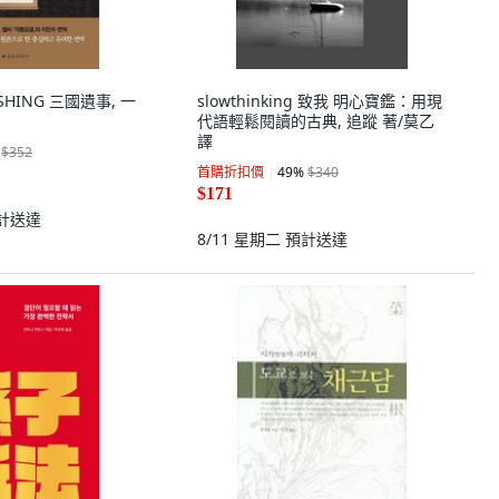
ISHING 三國遺事, 一
slowthinking 致我 明心寶鑑：用現
代語輕鬆閱讀的古典, 追蹤 著/莫乙
譯
$352
首購折扣價
49
%
$340
$171
計送達
8/11 星期二
預計送達