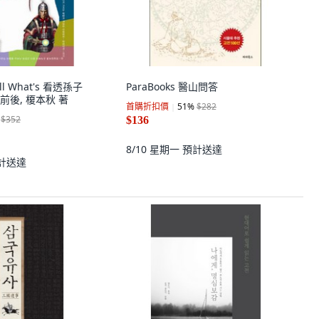
ll What's 看透孫子
ParaBooks 醫山問答
後, 榎本秋 著
首購折扣價
51
%
$282
$352
$136
8/10 星期一
預計送達
計送達