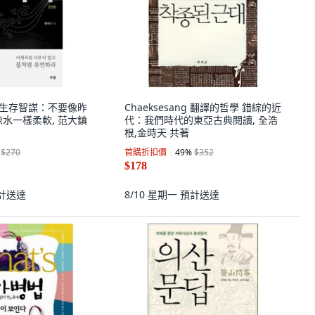
亂世生存智謀：不要像昨
Chaeksesang 翻譯的哲學 錯綜的近
像水一樣柔軟, 范大鎮
代：我們時代的東亞古典閱讀, 全浩
根,金時天 共著
$270
首購折扣價
49
%
$352
$178
計送達
8/10 星期一
預計送達