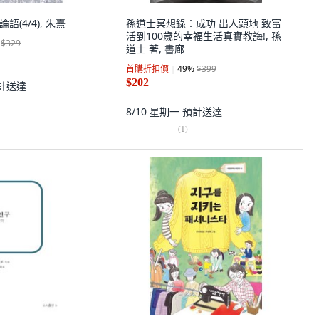
 論語(4/4), 朱熹
孫道士冥想錄：成功 出人頭地 致富
活到100歲的幸福生活真實教誨!, 孫
$329
道士 著, 書廊
首購折扣價
49
%
$399
$202
計送達
8/10 星期一
預計送達
(
1
)