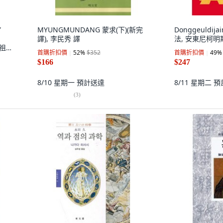
Y
MYUNGMUNDANG 蒙求(下)(新完
Donggeuldi
譯), 李民秀 譯
法, 安東尼柯明
金祖
首購折扣價
52
%
$352
首購折扣價
49
%
出版
$166
$247
8/10 星期一
預計送達
8/11 星期二
預
(
3
)