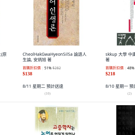
上(原
CheolHakGwaHyeonSilSa 論語人
skkup 大學 
生論, 安炳旭 著
著
首購折扣價
51
%
$282
首購折扣價
48
%
$138
$218
8/11 星期二
預計送達
8/10 星期一
預
(
10
)
(
2
)