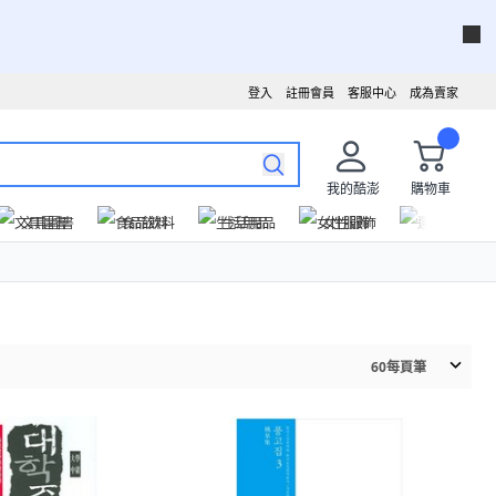
登入
註冊會員
客服中心
成為賣家
我的酷澎
購物車
文具圖書
食品飲料
生活用品
女性服飾
運動戶外
60
每頁筆