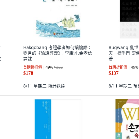
Y
Hakgobang 考證學者如何讀論語：
Bugwang 
劉月的《論語評義》, 李康才,金孝信
天一樣爭鬥 要
旻
譯註
著
首購折扣價
49
%
$352
首購折扣價
49
%
$178
$137
8/11 星期二
預計送達
8/11 星期二
預