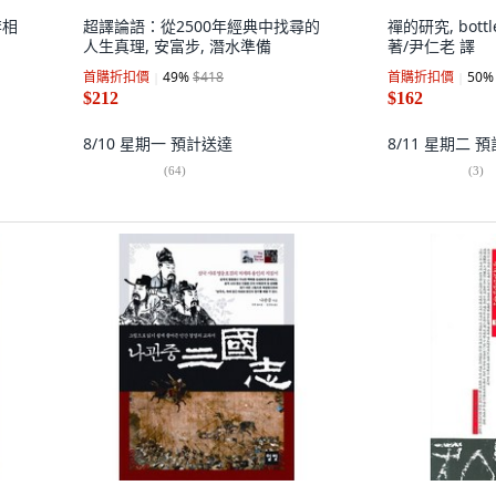
李相
超譯論語：從2500年經典中找尋的
禪的研究, bott
人生真理, 安富步, 潛水準備
著/尹仁老 譯
首購折扣價
49
%
$418
首購折扣價
50
%
$212
$162
8/10 星期一
預計送達
8/11 星期二
預
(
64
)
(
3
)