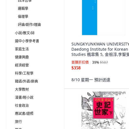
西洋哲學
邏輯學
倫理學
評論/創作/理論
小說/散文/詩
國中小學參考書
SUNGKYUNKWAN UNIVERSIT
Daedong Institute for Korean
家庭生活
Studies 楓皐集 5, 金祖淳,李聖
健康興趣
首購折扣價
39
%
$587
經濟經營
$358
科學/工程學
8/10 星期一
預計送達
韓語/外語/辭典
大學教材
漫畫/輕小說
社會政治
應試書/證照
旅行