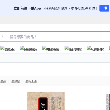
立即前往下載App
不錯過最新優惠、更多功能等著你！
下載
嬰幼兒
保健醫療
美妝保養
個人清潔
玩具休閒
格最高
最熱銷
最新上架