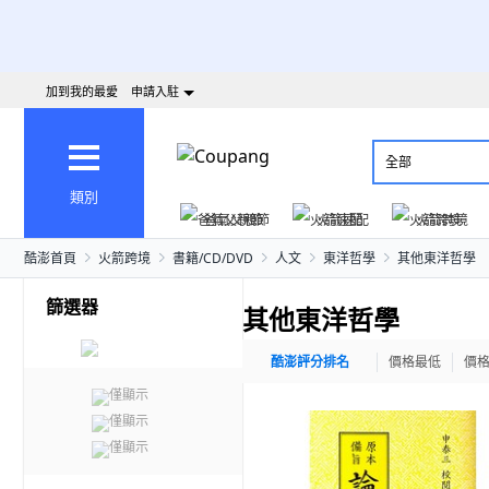
加到我的最愛
申請入駐
全部
類別
爸氣父親節
火箭速配
火箭跨境
酷澎首頁
火箭跨境
書籍/CD/DVD
人文
東洋哲學
其他東洋哲學
篩選器
其他東洋哲學
酷澎評分排名
價格最低
價
僅顯示
僅顯示
僅顯示