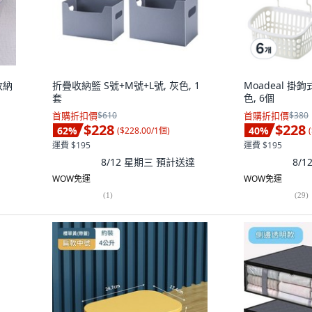
收納
折疊收納籃 S號+M號+L號, 灰色, 1
Moadeal 掛
套
色, 6個
首購折扣價
$610
首購折扣價
$380
$228
$228
62
%
40
%
(
$228.00/1個
)
(
運費 $195
運費 $195
8/12 星期三
預計送達
8/
WOW免運
WOW免運
(
1
)
(
29
)