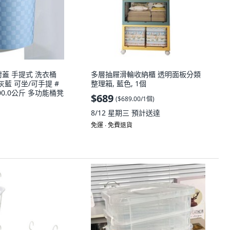
蓋 手提式 洗衣桶
多層抽屜滑輪收納櫃 透明面板分類
灰藍 可坐/可手提 #
整理箱, 藍色, 1個
100.0公斤 多功能桶凳
$689
(
$689.00/1個
)
8/12 星期三
預計送達
免運 ∙ 免費退貨