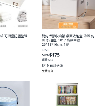
袋 可摺疊防塵整理
簡約塑膠收納箱 桌面收納盒 帶蓋 約
8L 奶油白, 1017 高款中號
26*18*16cm, 1層
$350
$175
50
%
運費 $67
8/19
預計送達
免費退貨