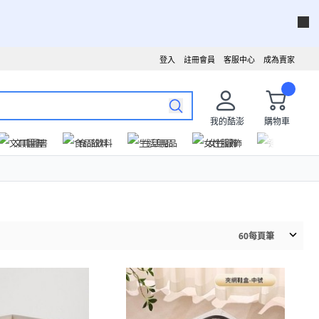
登入
註冊會員
客服中心
成為賣家
我的酷澎
購物車
文具圖書
食品飲料
生活用品
女性服飾
運動戶外
60
每頁筆