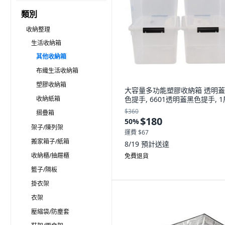
類別
收納整理
生活收納箱
其他收納箱
布織生活收納箱
塑膠收納箱
大容量多功能塑膠收納箱 透明
收納紙箱
色提手, 6601透明蓋黑色提手, 1
$360
摺疊箱
$180
50
%
架子/陳列架
運費 $67
搬家箱子/紙箱
8/19
預計送達
收納櫃/抽屜櫃
免費退貨
籃子/隔板
掛衣架
衣架
壓縮袋/防塵套