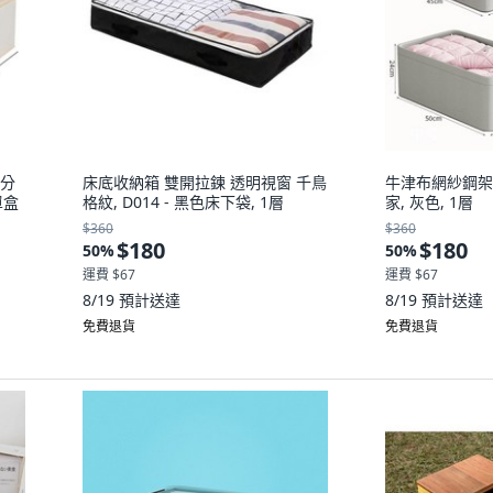
 分
床底收納箱 雙開拉鍊 透明視窗 千鳥
牛津布網紗鋼架
單盒
格紋, D014 - 黑色床下袋, 1層
家, 灰色, 1層
$360
$360
$180
$180
50
%
50
%
運費 $67
運費 $67
8/19
預計送達
8/19
預計送達
免費退貨
免費退貨