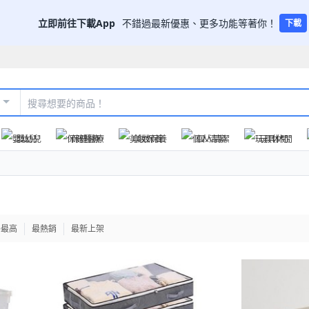
立即前往下載App
不錯過最新優惠、更多功能等著你！
下載
嬰幼兒
保健醫療
美妝保養
個人清潔
玩具休閒
格最高
最熱銷
最新上架