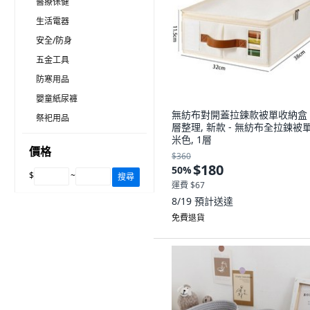
醫療保健
生活電器
安全/防身
五金工具
防寒用品
嬰童紙尿褲
無紡布對開蓋拉鍊款被單收納盒
祭祀用品
層整理, 新款 - 無紡布全拉鍊被
米色, 1層
價格
$360
$180
50
%
$
~
搜尋
運費 $67
8/19
預計送達
免費退貨