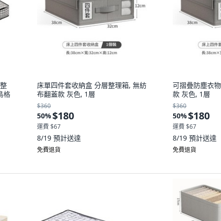
被整
床單四件套收納盒 分層整理箱, 無紡
可摺疊防塵衣物
千鳥格
布翻蓋款 灰色, 1層
款 灰色, 1層
$360
$360
$180
$180
50
%
50
%
運費 $67
運費 $67
8/19
預計送達
8/19
預計送達
免費退貨
免費退貨