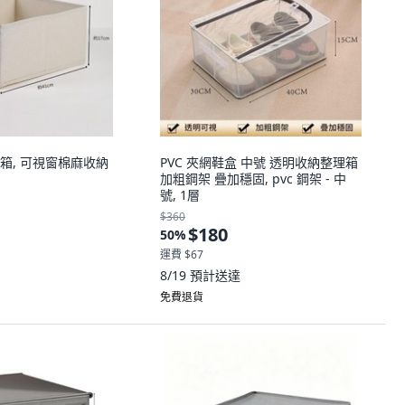
箱, 可視窗棉麻收納
PVC 夾網鞋盒 中號 透明收納整理箱
加粗鋼架 疊加穩固, pvc 鋼架 - 中
號, 1層
$360
$180
50
%
運費 $67
8/19
預計送達
免費退貨