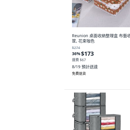
Reunion 桌面收納整理盒 布藝
筐, 花束咖色
$274
$173
36
%
運費 $67
8/19
預計送達
免費退貨