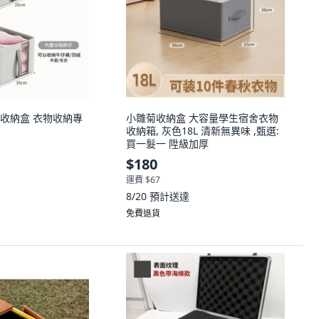
收納盒 衣物收納專
小雛菊收納盒 大容量學生宿舍衣物
收納箱, 灰色18L 清新無異味 ,甄選:
買一髮一 陞級加厚
$180
運費 $67
8/20
預計送達
免費退貨