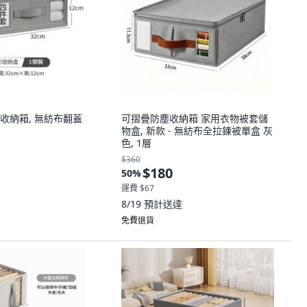
收納箱, 無紡布翻蓋
可摺疊防塵收納箱 家用衣物被套儲
物盒, 新款 - 無紡布全拉鍊被單盒 灰
色, 1層
$360
$180
50
%
運費 $67
8/19
預計送達
免費退貨