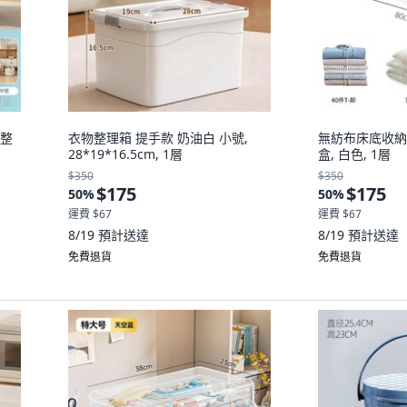
具整
衣物整理箱 提手款 奶油白 小號,
無紡布床底收納
28*19*16.5cm, 1層
盒, 白色, 1層
$350
$350
$175
$175
50
%
50
%
運費 $67
運費 $67
8/19
預計送達
8/19
預計送達
免費退貨
免費退貨