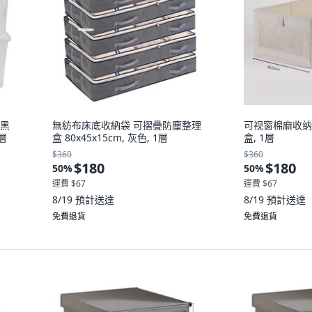
蓋黑
無紡布床底收納袋 可摺疊防塵整理
可视窗棉麻收纳
層
盒 80x45x15cm, 灰色, 1層
盒, 1層
$360
$360
$180
$180
50
%
50
%
運費 $67
運費 $67
8/19
預計送達
8/19
預計送達
免費退貨
免費退貨