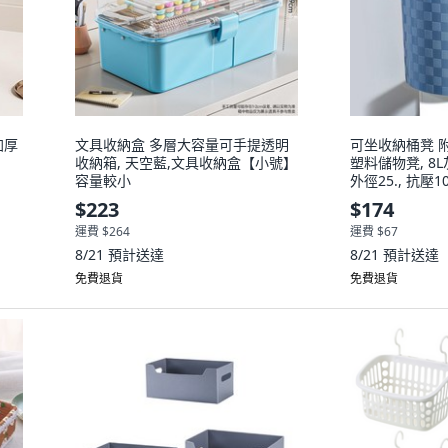
加厚
文具收納盒 多層大容量可手提透明
可坐收納桶凳 附
收納箱, 天空藍,文具收納盒【小號】
塑料儲物凳, 8L
容量較小
外徑25., 抗壓
$223
$174
運費 $264
運費 $67
8/21
預計送達
8/21
預計送達
免費退貨
免費退貨