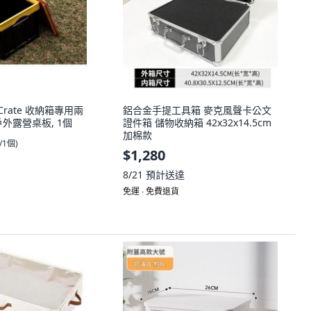
aCrate 收納箱專用兩
鋁合金手提工具箱 麥克風聲卡公文
外露營桌板, 1個
證件箱 儲物收納箱 42x32x14.5cm
加棉款
0/1個
)
$1,280
8/21
預計送達
免運 ∙ 免費退貨