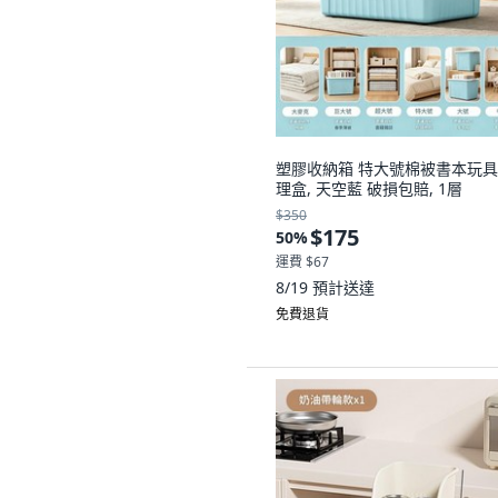
塑膠收納箱 特大號棉被書本玩
理盒, 天空藍 破損包賠, 1層
$350
$175
50
%
運費 $67
8/19
預計送達
免費退貨