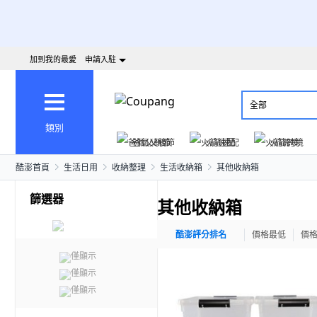
加到我的最愛
申請入駐
全部
類別
爸氣父親節
火箭速配
火箭跨境
酷澎首頁
生活日用
收納整理
生活收納箱
其他收納箱
篩選器
其他收納箱
酷澎評分排名
價格最低
價
僅顯示
僅顯示
僅顯示