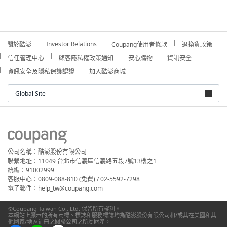
Investor Relations
關於酷澎
Coupang使用者條款
退換貨政策
信任管理中心
顧客隱私權政策通知
安心購物
資訊安全
資訊安全及隱私保護認證
加入酷澎商城
Global Site
公司名稱：酷澎股份有限公司
聯繫地址：11049 台北市信義區信義路五段7號13樓之1
統編：91002999
客服中心：0809-088-810 (免費) / 02-5592-7298
電子郵件：help_tw@coupang.com
©Coupang Taiwan Co., Ltd. 保留所有權利。
本網站上顯示的所有商標、標誌和服務標誌均為酷澎股份有限公司和/或其在美國和其
他國家/地區註冊之關聯公司之所屬財產。