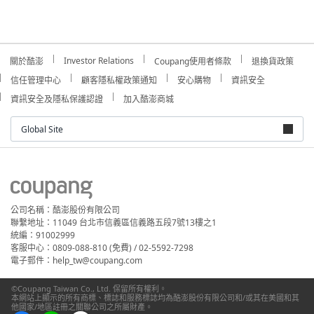
Investor Relations
關於酷澎
Coupang使用者條款
退換貨政策
信任管理中心
顧客隱私權政策通知
安心購物
資訊安全
資訊安全及隱私保護認證
加入酷澎商城
Global Site
公司名稱：酷澎股份有限公司
聯繫地址：11049 台北市信義區信義路五段7號13樓之1
統編：91002999
客服中心：0809-088-810 (免費) / 02-5592-7298
電子郵件：help_tw@coupang.com
©Coupang Taiwan Co., Ltd. 保留所有權利。
本網站上顯示的所有商標、標誌和服務標誌均為酷澎股份有限公司和/或其在美國和其
他國家/地區註冊之關聯公司之所屬財產。