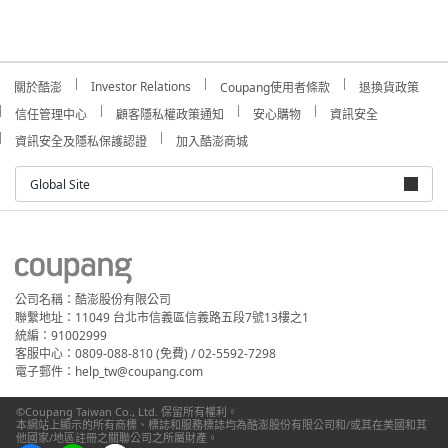
Investor Relations
關於酷澎
Coupang使用者條款
退換貨政策
信任管理中心
顧客隱私權政策通知
安心購物
資訊安全
資訊安全及隱私保護認證
加入酷澎商城
Global Site
公司名稱：酷澎股份有限公司
聯繫地址：11049 台北市信義區信義路五段7號13樓之1
統編：91002999
客服中心：0809-088-810 (免費) / 02-5592-7298
電子郵件：help_tw@coupang.com
©Coupang Taiwan Co., Ltd. 保留所有權利。
本網站上顯示的所有商標、標誌和服務標誌均為酷澎股份有限公司和/或其在美國和其
他國家/地區註冊之關聯公司之所屬財產。