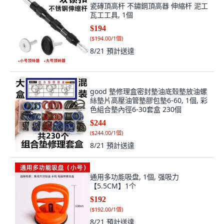
瓷磚頂高杆 不鏽鋼頂高器 伸縮杆 泥工
瓦工工具, 1個
$194
(
$194.00/1個
)
8/21
預計送達
good 墊修理盒密封墊油底殼墊放油螺
絲墊片高壓油管墊膠包墊6-60, 1個, 彩
色組合墊內徑6-30套盒 230個
$244
(
$244.00/1個
)
8/21
預計送達
通用多功能吸盘, 1個, 强吸力
【5.5CM】1个
$192
(
$192.00/1個
)
8/21
預計送達