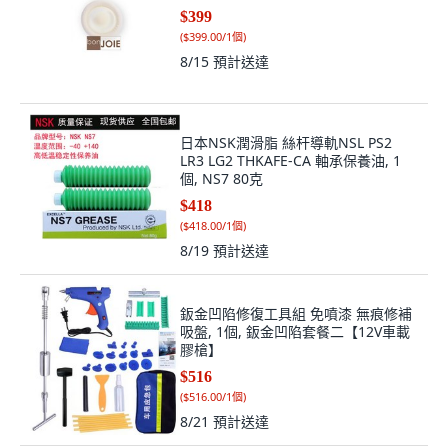
$399
(
$399.00/1個
)
8/15
預計送達
日本NSK潤滑脂 絲杆導軌NSL PS2
LR3 LG2 THKAFE-CA 軸承保養油, 1
個, NS7 80克
$418
(
$418.00/1個
)
8/19
預計送達
鈑金凹陷修復工具組 免噴漆 無痕修補
吸盤, 1個, 鈑金凹陷套餐二【12V車載
膠槍】
$516
(
$516.00/1個
)
8/21
預計送達