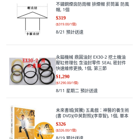
不鏽鋼煙囪防雨帽 排煙帽 菸筒蓋 防風
帽, 1個
$319
(
$319.00/1個
)
8/21
預計送達
永鎰機械 鼎圓油封 EX30-2 挖土機油
壓缸修理包 含油封零件 SEAL 密封件
快速維修更換, 1個, 第三節
$1,290
(
$1290.00/1個
)
8/11 星期二
預計送達
未來書城(貿騰) 五禽戲：神醫的養生術
(書 DVD)(中英對照)(李章智), 1個, 單本
$326
(
$326.00/1個
)
8/19
預計送達