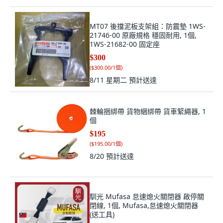
MT07 後擋泥板支架組：防震墊 1WS-
21746-00 原廠規格 穩固耐用, 1個,
1WS-21682-00 固定座
$300
(
$300.00/1個
)
8/11 星期二
預計送達
棘輪捆綁帶 貨物綑綁帶 貨車緊繩器, 1
個
$195
(
$195.00/1個
)
8/20
預計送達
馴光 Mufasa 怠速熄火關閉器 啟停關
閉線, 1個, Mufasa,怠速熄火關閉器
(送工具)