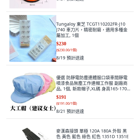
Tungaloy 東芝 TCGT110202FR-J10
J740 車刀片，精密耐磨，適用多種金
屬加工, 1個
$230
(
$230.00/1個
)
8/19
預計送達
優選 防靜電防塵連體服口袋車間靜電
噴漆食品無塵工作連帽工作服 副廠商
品, 1個, 新款帽子,XL碼 身高165-170
體重65.0公
$191
(
$191.00/1個
)
8/21
預計送達
麥漢森接頭 單極 120A 180A 外殼 黑
色 黃色 藍色 綠色 紅色 1351D 1351E