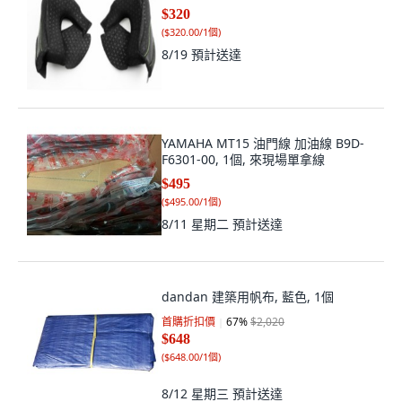
$320
(
$320.00/1個
)
8/19
預計送達
YAMAHA MT15 油門線 加油線 B9D-
F6301-00, 1個, 來現場單拿線
$495
(
$495.00/1個
)
8/11 星期二
預計送達
dandan 建築用帆布, 藍色, 1個
首購折扣價
67
%
$2,020
$648
(
$648.00/1個
)
8/12 星期三
預計送達