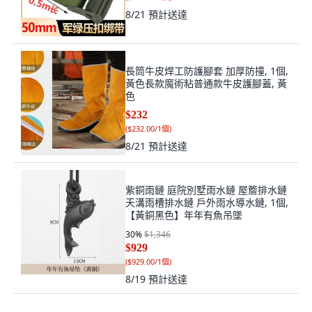
8/21
預計送達
長筒牛皮焊工防護腳套 加厚防撞, 1個,
黃色長款魔術粘普通款牛皮護腳蓋, 黃
色
$232
(
$232.00/1個
)
8/21
預計送達
紫銅雨鏈 庭院別墅雨水鏈 屋簷排水鏈
天溝雨槽排水鏈 戶外雨水導水鏈, 1個,
【黃銅黑色】年年有魚吊墜
30
%
$1,346
$929
(
$929.00/1個
)
8/19
預計送達