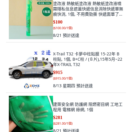
塗改液 熱敏紙塗改液 熱敏紙塗改液噴
霧隱私信息遮蓋快遞信息消除快遞單無
痕快消, 1個, 不用費勁撕 快遞面單了,1
支塗改筆
$100
(
$100.00/1個
)
8/21
預計送達
X-Trail T32 卡夢中柱貼膜 15-22年 B
柱貼, 1個, B+C柱 / (８片),15年5月~22
年X-TRAIL T32
$915
(
$915.00/1個
)
8/13 星期四
預計送達
建築安全網 防護網 阻燃密目網 工地工
程用 電梯網 綠網, 1個
$281
(
$281.00/1個
)
8/21
預計送達