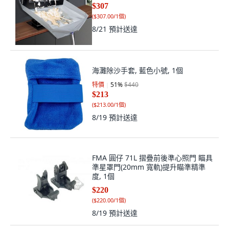
$307
(
$307.00/1個
)
8/21
預計送達
海灘除沙手套, 藍色小號, 1個
特價
51
%
$440
$213
(
$213.00/1個
)
8/19
預計送達
FMA 圓仔 71L 摺疊前後準心照門 瞄具
準星罩門(20mm 寬軌)提升瞄準精準
度, 1個
$220
(
$220.00/1個
)
8/19
預計送達