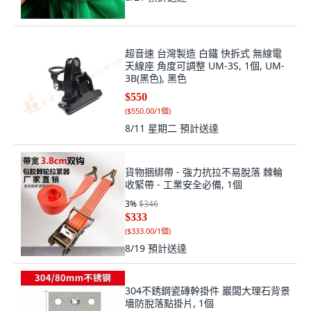
超音速 台灣製造 白鐵 快拆式 無線電
天線座 角度可調整 UM-3S, 1個, UM-
3B(黑色), 黑色
$550
(
$550.00/1個
)
8/11 星期二
預計送達
貨物捆綁帶 - 強力抗拉不易脫落 棘輪
收緊帶 - 工業安全必備, 1個
3
%
$346
$333
(
$333.00/1個
)
8/19
預計送達
304不銹鋼瓷磚幹掛件 巖闆大理石背景
墻防脫落點掛片, 1個