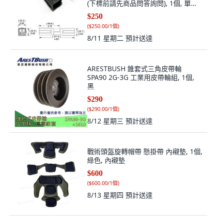
(下標前請先商品問答詢問), 1個, 單極
120A 外殼 黑色(請先商品問答詢問, 黑
$250
色, 單極 120A
(
$250.00/1個
)
8/11 星期二
預計送達
ARESTBUSH 錐套式三角皮帶輪
SPA90 2G-3G 工業用皮帶輪組, 1個,
黑
$290
(
$290.00/1個
)
8/12 星期三
預計送達
戰術頭盔旋轉帽帶 懸掛帶 內襯墊, 1個,
綠色, 內襯墊
$600
(
$600.00/1個
)
8/13 星期四
預計送達