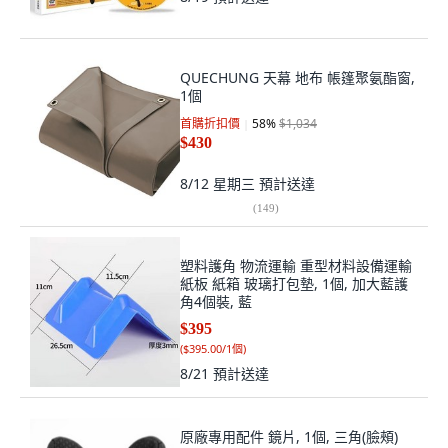
QUECHUNG 天幕 地布 帳篷聚氨酯窗,
1個
首購折扣價
58
%
$1,034
$430
8/12 星期三
預計送達
(
149
)
塑料護角 物流運輸 重型材料設備運輸
紙板 紙箱 玻璃打包墊, 1個, 加大藍護
角4個裝, 藍
$395
(
$395.00/1個
)
8/21
預計送達
原廠專用配件 鏡片, 1個, 三角(臉頰)