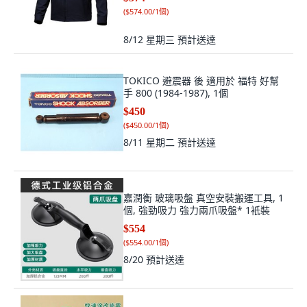
(
$574.00/1個
)
8/12 星期三
預計送達
TOKICO 避震器 後 適用於 福特 好幫
手 800 (1984-1987), 1個
$450
(
$450.00/1個
)
8/11 星期二
預計送達
嘉潤衡 玻璃吸盤 真空安裝搬運工具, 1
個, 強勁吸力 強力兩爪吸盤* 1衹裝
$554
(
$554.00/1個
)
8/20
預計送達