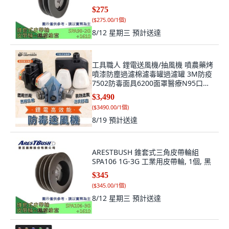
$275
(
$275.00/1個
)
8/12 星期三
預計送達
工具職人 鋰電送風機/抽風機 噴農藥烤
噴漆防塵過濾棉濾毒罐過濾罐 3M防疫
7502防毒面具6200面罩醫療N95口罩,
1個, 鋰電防毒送風機－標準款,搭：複
$3,490
合碳防塵濾芯組（適防塵＆輕度防毒）
(
$3490.00/1個
)
8/19
預計送達
ARESTBUSH 錐套式三角皮帶輪組
SPA106 1G-3G 工業用皮帶輪, 1個, 黑
$345
(
$345.00/1個
)
8/12 星期三
預計送達