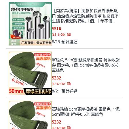
【開發票/統編】風帽加長管外牆出風
口 油煙機排煙管防風防雨罩 耐腐蝕不
生鏽 防倒灌防異味, 1個, 十年不壞
【304】送免仃膠,加厚開孔100管長
$516
300mm
(
$516.00/1個
)
8/19
預計送達
軍綠色 5cm寬 滌綸壓扣綁帶 貨物收緊
帶 固定帶, 1個, 5cm壓扣綁帶長0.5米
軍綠色
$232
(
$232.00/1個
)
8/21
預計送達
高強滌綸 5cm寬壓扣綁帶 軍綠色, 1個,
5cm壓扣綁帶長0.5米 軍綠色
$232
(
$232.00/1個
)