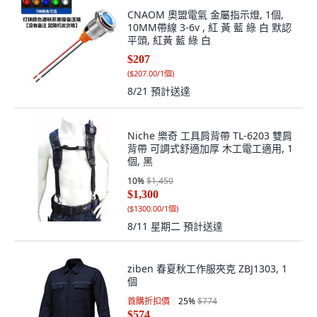
CNAOM 奧盟電氣 金屬指示燈, 1個,
10MM帶線 3-6v , 紅 黃 藍 綠 白 默認
平頭, 紅黃 藍 綠 白
$207
(
$207.00/1個
)
8/21
預計送達
Niche 樂奇 工具肩背帶 TL-6203 雙肩
背帶 可調式舒適加厚 木工電工適用, 1
個, 黑
10
%
$1,450
$1,300
(
$1300.00/1個
)
8/11 星期二
預計送達
ziben 春夏秋工作服夾克 ZBJ1303, 1
個
首購折扣價
25
%
$774
$574