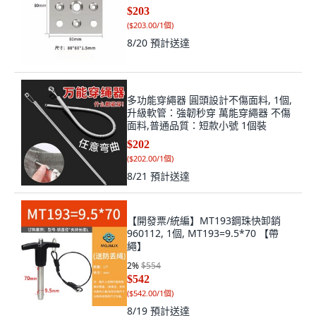
$203
(
$203.00/1個
)
8/20
預計送達
多功能穿繩器 圓頭設計不傷面料, 1個,
升級軟管：強韌秒穿 萬能穿繩器 不傷
面料,普通品質：短款小號 1個裝
$202
(
$202.00/1個
)
8/21
預計送達
【開發票/統編】MT193鋼珠快卸銷
960112, 1個, MT193=9.5*70 【帶
繩】
2
%
$554
$542
(
$542.00/1個
)
8/19
預計送達