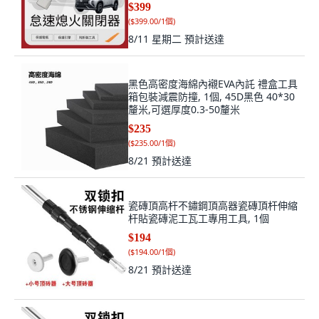
$399
(
$399.00/1個
)
8/11 星期二
預計送達
黑色高密度海綿內襯EVA內託 禮盒工具
箱包裝減震防撞, 1個, 45D黑色 40*30
釐米,可選厚度0.3-50釐米
$235
(
$235.00/1個
)
8/21
預計送達
瓷磚頂高杆不鏽鋼頂高器瓷磚頂杆伸縮
杆貼瓷磚泥工瓦工專用工具, 1個
$194
(
$194.00/1個
)
8/21
預計送達