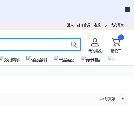
登入
註冊會員
客服中心
成為賣家
我的酷澎
購物車
文具圖書
食品飲料
生活用品
女性服飾
運動戶外
60
每頁筆