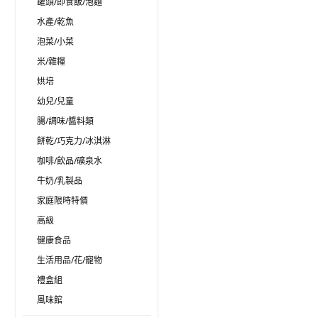
罐頭/即食飯/泡麵
水產/乾魚
泡菜/小菜
米/雜糧
烘培
幼兒/兒童
腸/調味/醬料類
餅乾/巧克力/冰淇淋
咖啡/飲品/礦泉水
牛奶/乳製品
家庭限時特價
高級
健康食品
生活用品/花/寵物
禮盒組
風味館