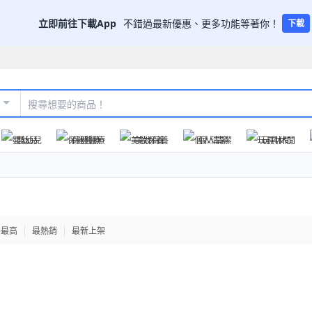
立即前往下載App
不錯過最新優惠、更多功能等著你！
下載
嬰幼兒
保健醫療
美妝保養
個人清潔
玩具休閒
格最高
最熱銷
最新上架