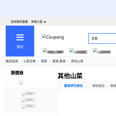
加到我的最愛
申請入駐
全部
類別
爸氣父親節
火箭速配
火箭跨境
酷澎首頁
火箭生鮮
蔬菜
菠菜/素菜
其他山菜
篩選器
其他山菜
酷澎評分排名
價格最低
價
僅顯示
僅顯示
僅顯示