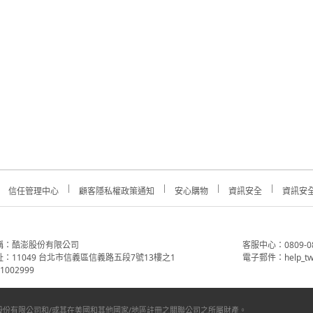
信任管理中心
顧客隱私權政策通知
安心購物
資訊安全
資訊安
稱：酷澎股份有限公司
客服中心：0809-088-
：11049 台北市信義區信義路五段7號13樓之1
電子郵件：help_tw
002999
份有限公司和/或其在美國和其他國家/地區註冊之關聯公司之所屬財產。