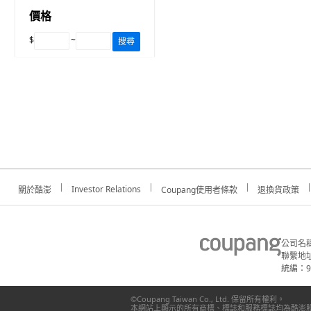
價格
$
~
搜尋
Investor Relations
關於酷澎
Coupang使用者條款
退換貨政策
公司名
聯繫地址
統編：91
©Coupang Taiwan Co., Ltd. 保留所有權利。
本網站上顯示的所有商標、標誌和服務標誌均為酷澎股