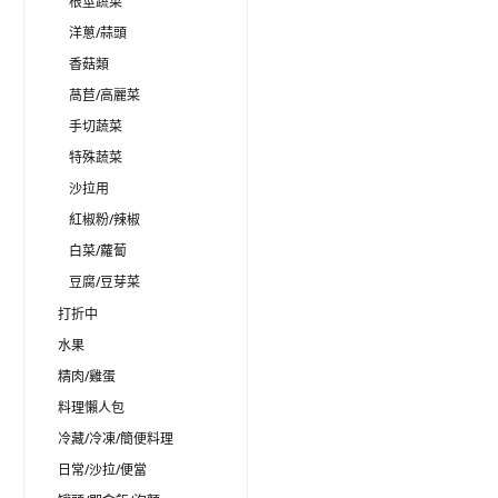
根莖蔬菜
洋蔥/蒜頭
香菇類
萵苣/高麗菜
手切蔬菜
特殊蔬菜
沙拉用
紅椒粉/辣椒
白菜/蘿蔔
豆腐/豆芽菜
打折中
水果
精肉/雞蛋
料理懶人包
冷藏/冷凍/簡便料理
日常/沙拉/便當