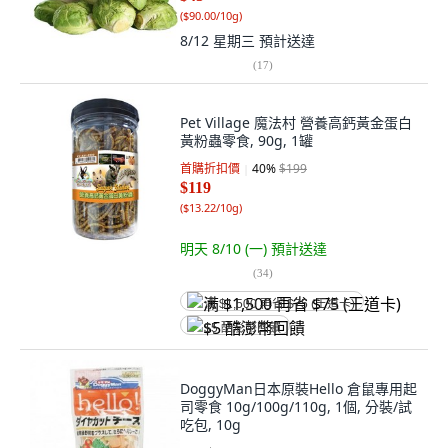
(
$90.00/10g
)
8/12 星期三
預計送達
(
17
)
Pet Village 魔法村 營養高鈣黃金蛋白
黃粉蟲零食, 90g, 1罐
首購折扣價
40
%
$199
$119
(
$13.22/10g
)
明天 8/10 (一)
預計送達
(
34
)
满 $1,500 再省 $75 (王道卡)
$5 酷澎幣回饋
DoggyMan日本原裝Hello 倉鼠專用起
司零食 10g/100g/110g, 1個, 分裝/試
吃包, 10g