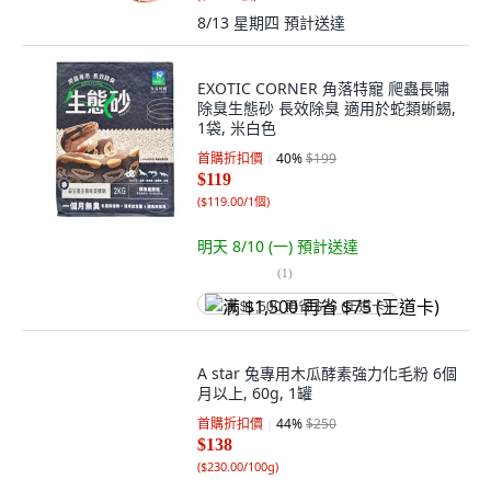
8/13 星期四
預計送達
EXOTIC CORNER 角落特寵 爬蟲長嘯
除臭生態砂 長效除臭 適用於蛇類蜥蜴,
1袋, 米白色
首購折扣價
40
%
$199
$119
(
$119.00/1個
)
明天 8/10 (一)
預計送達
(
1
)
满 $1,500 再省 $75 (王道卡)
A star 兔專用木瓜酵素強力化毛粉 6個
月以上, 60g, 1罐
首購折扣價
44
%
$250
$138
(
$230.00/100g
)