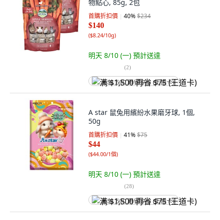
物點心, 85g, 2包
首購折扣價
40
%
$234
$140
(
$8.24/10g
)
明天 8/10 (一)
預計送達
(
2
)
满 $1,500 再省 $75 (王道卡)
A star 鼠兔用繽紛水果磨牙球, 1個,
50g
首購折扣價
41
%
$75
$44
(
$44.00/1個
)
明天 8/10 (一)
預計送達
(
28
)
满 $1,500 再省 $75 (王道卡)