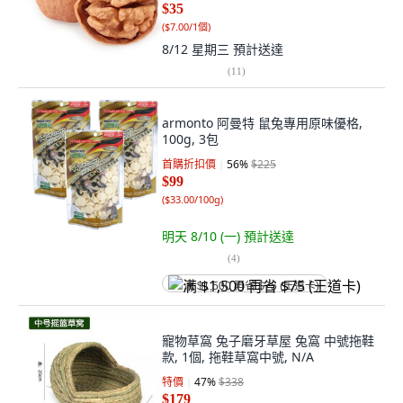
$35
(
$7.00/1個
)
8/12 星期三
預計送達
(
11
)
armonto 阿曼特 鼠兔專用原味優格,
100g, 3包
首購折扣價
56
%
$225
$99
(
$33.00/100g
)
明天 8/10 (一)
預計送達
(
4
)
满 $1,500 再省 $75 (王道卡)
寵物草窩 兔子磨牙草屋 兔窩 中號拖鞋
款, 1個, 拖鞋草窩中號, N/A
特價
47
%
$338
$179