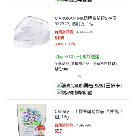
MARUKAN MK透明系鼠鼠SPA屋
572527, 透明色, 1個
首購折扣價
40
%
$175
$105
(
$105.00/1個
)
明天 8/10 (一)
預計送達
全新商品
,
盒損福利品 – 全新未開封
(2)
最低
100
(
9
)
满 $1,500 再省 $75 (王道卡)
$5 酷澎幣回饋
Canary 上山採藥輔助食品 洋甘菊, 1
個, 16g
首購折扣價
40
%
$96
$57