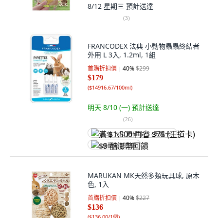
8/12 星期三
預計送達
(
3
)
FRANCODEX 法典 小動物蟲蟲終結者
外用 L 3入, 1.2ml, 1組
首購折扣價
40
%
$299
$179
(
$14916.67/100ml
)
明天 8/10 (一)
預計送達
(
26
)
满 $1,500 再省 $75 (王道卡)
$9 酷澎幣回饋
MARUKAN MK天然多類玩具球, 原木
色, 1入
首購折扣價
40
%
$227
$136
(
$136.00/1個
)