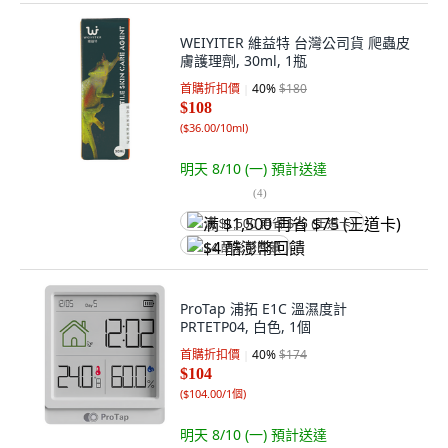
WEIYITER 維益特 台灣公司貨 爬蟲皮
膚護理劑, 30ml, 1瓶
首購折扣價
40
%
$180
$108
(
$36.00/10ml
)
明天 8/10 (一)
預計送達
(
4
)
满 $1,500 再省 $75 (王道卡)
$4 酷澎幣回饋
ProTap 浦拓 E1C 溫濕度計
PRTETP04, 白色, 1個
首購折扣價
40
%
$174
$104
(
$104.00/1個
)
明天 8/10 (一)
預計送達