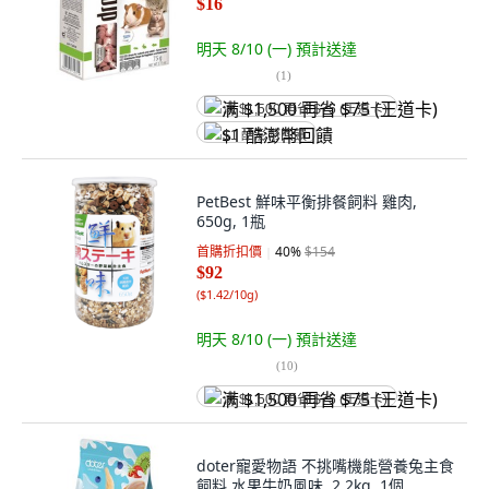
$16
明天 8/10 (一)
預計送達
(
1
)
满 $1,500 再省 $75 (王道卡)
$1 酷澎幣回饋
PetBest 鮮味平衡排餐飼料 雞肉,
650g, 1瓶
首購折扣價
40
%
$154
$92
(
$1.42/10g
)
明天 8/10 (一)
預計送達
(
10
)
满 $1,500 再省 $75 (王道卡)
doter寵愛物語 不挑嘴機能營養兔主食
飼料 水果牛奶風味, 2.2kg, 1個