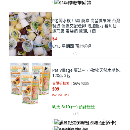
$14 酷澎幣回饋
P老闆水族 甲蟲 爬蟲 高營養果凍 台灣
製造 促進交配產卵 增加體力 獨角仙
鍬形蟲 蜜袋鼯 鼠類, 1個
$4
8/13 星期四
預計送達
(
3
)
Pet Village 魔法村 小動物天然木瓜乾,
120g, 3包
首購折扣價
56
%
$225
$99
(
$2.75/10g
)
明天 8/10 (一)
預計送達
(
17
)
满 $1,500 再省 $75 (王道卡)
$4 酷澎幣回饋