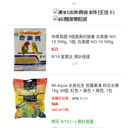
(
6
)
满 $1,500 再省 $75 (王道卡)
$5 酷澎幣回饋
快樂鳥園 6個蛋黃的營養 合美健 NO-
10 500g, 1個, 合美健 NO-10 500g
$55
8/14 星期五
預計送達
(
10
)
Mr.Aqua 水族先生 昆蟲果凍 綜合水果
16g 30個, 紅色 + 黃色 + 綠色, 1包
首購折扣價
40
%
$110
$66
(
$66.00/1個
)
明天 8/10 (一)
預計送達