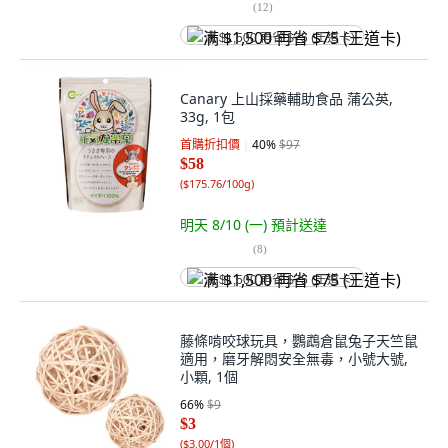
(
12
)
满 $1,500 再省 $75 (王道卡)
Canary 上山採藥輔助食品 蒲公英,
33g, 1包
首購折扣價
40
%
$97
$58
(
$175.76/100g
)
明天 8/10 (一)
預計送達
(
8
)
满 $1,500 再省 $75 (王道卡)
藤條啃咬球玩具，鸚鵡倉鼠兔子天竺鼠
適用，磨牙解悶安全無毒，小號大號,
小顆, 1個
66
%
$9
$3
(
$3.00/1個
)