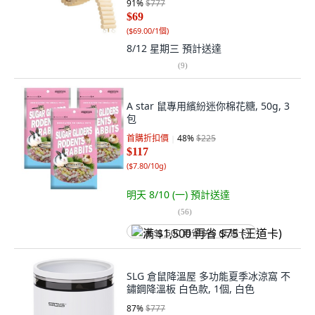
91
%
$777
$69
(
$69.00/1個
)
8/12 星期三
預計送達
(
9
)
A star 鼠專用繽紛迷你棉花糖, 50g, 3
包
首購折扣價
48
%
$225
$117
(
$7.80/10g
)
明天 8/10 (一)
預計送達
(
56
)
满 $1,500 再省 $75 (王道卡)
SLG 倉鼠降溫屋 多功能夏季冰涼窩 不
鏽鋼降溫板 白色款, 1個, 白色
87
%
$777