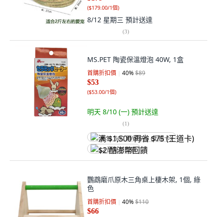
(
$179.00/1個
)
8/12 星期三
預計送達
(
3
)
MS.PET 陶瓷保溫燈泡 40W, 1盒
首購折扣價
40
%
$89
$53
(
$53.00/1個
)
明天 8/10 (一)
預計送達
(
1
)
满 $1,500 再省 $75 (王道卡)
$2 酷澎幣回饋
鸚鵡磨爪原木三角桌上棲木架, 1個, 綠
色
首購折扣價
40
%
$110
$66