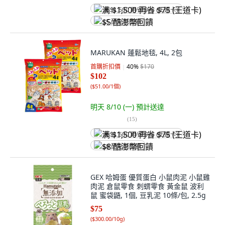
满 $1,500 再省 $75 (王道卡)
$5 酷澎幣回饋
MARUKAN 蓬鬆地毯, 4L, 2包
首購折扣價
40
%
$170
$102
(
$51.00/1個
)
明天 8/10 (一)
預計送達
(
15
)
满 $1,500 再省 $75 (王道卡)
$8 酷澎幣回饋
GEX 哈姆蛋 優質蛋白 小鼠肉泥 小鼠雞
肉泥 倉鼠零食 刺蝟零食 黃金鼠 波利
鼠 蜜袋鼯, 1個, 豆乳泥 10條/包, 2.5g
$75
(
$300.00/10g
)