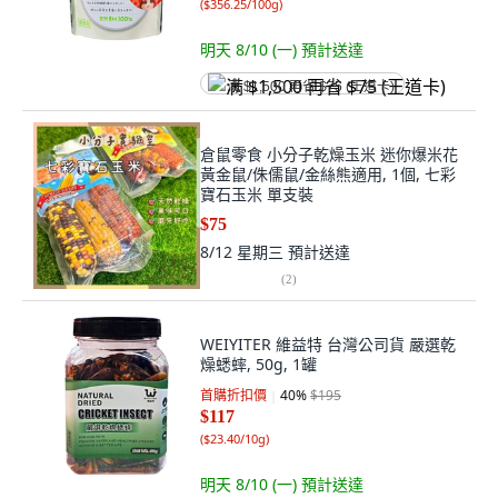
(
$356.25/100g
)
明天 8/10 (一)
預計送達
满 $1,500 再省 $75 (王道卡)
倉鼠零食 小分子乾燥玉米 迷你爆米花
黃金鼠/侏儒鼠/金絲熊適用, 1個, 七彩
寶石玉米 單支裝
$75
8/12 星期三
預計送達
(
2
)
WEIYITER 維益特 台灣公司貨 嚴選乾
燥蟋蟀, 50g, 1罐
首購折扣價
40
%
$195
$117
(
$23.40/10g
)
明天 8/10 (一)
預計送達