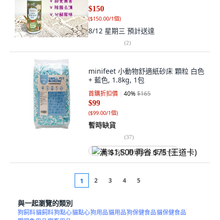
$150
(
$150.00/1個
)
8/12 星期三
預計送達
(
2
)
minifeet 小動物舒適紙砂床 顆粒 白色
+ 藍色, 1.8kg, 1包
首購折扣價
40
%
$165
$99
(
$99.00/1個
)
暫時缺貨
(
37
)
满 $1,500 再省 $75 (王道卡)
2
3
4
5
1
與一起瀏覽的類別
狗飼料
貓飼料
狗點心
貓點心
狗用品
貓用品
狗保健食品
貓保健食品