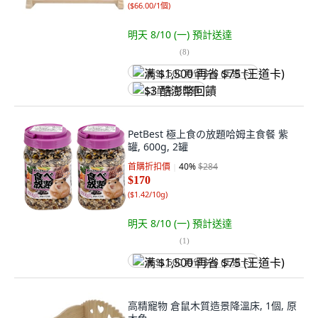
(
$66.00/1個
)
明天 8/10 (一)
預計送達
(
8
)
满 $1,500 再省 $75 (王道卡)
$3 酷澎幣回饋
PetBest 極上食の放題哈姆主食餐 紫
罐, 600g, 2罐
首購折扣價
40
%
$284
$170
(
$1.42/10g
)
明天 8/10 (一)
預計送達
(
1
)
满 $1,500 再省 $75 (王道卡)
高精寵物 倉鼠木質造景降溫床, 1個, 原