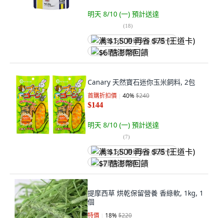
明天 8/10 (一)
預計送達
(
18
)
满 $1,500 再省 $75 (王道卡)
$6 酷澎幣回饋
Canary 天然寶石迷你玉米飼料, 2包
首購折扣價
40
%
$240
$144
明天 8/10 (一)
預計送達
(
7
)
满 $1,500 再省 $75 (王道卡)
$7 酷澎幣回饋
提摩西草 烘乾保留營養 香綠軟, 1kg, 1
個
特價
18
%
$220