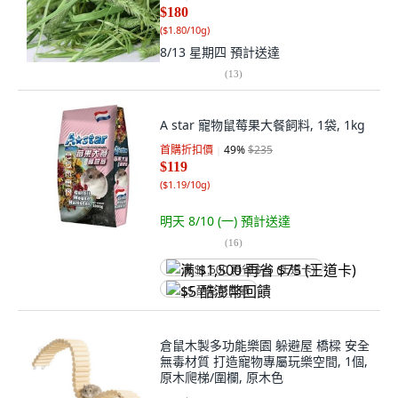
$180
(
$1.80/10g
)
8/13 星期四
預計送達
(
13
)
A star 寵物鼠莓果大餐飼料, 1袋, 1kg
首購折扣價
49
%
$235
$119
(
$1.19/10g
)
明天 8/10 (一)
預計送達
(
16
)
满 $1,500 再省 $75 (王道卡)
$5 酷澎幣回饋
倉鼠木製多功能樂園 躲避屋 橋樑 安全
無毒材質 打造寵物專屬玩樂空間, 1個,
原木爬梯/圍欄, 原木色