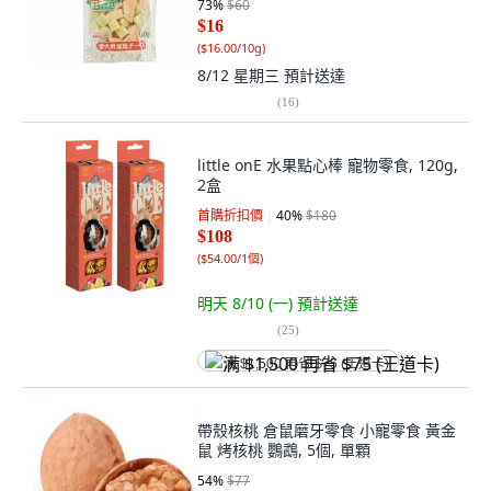
73
%
$60
$16
(
$16.00/10g
)
8/12 星期三
預計送達
(
16
)
little onE 水果點心棒 寵物零食, 120g,
2盒
首購折扣價
40
%
$180
$108
(
$54.00/1個
)
明天 8/10 (一)
預計送達
(
25
)
满 $1,500 再省 $75 (王道卡)
帶殼核桃 倉鼠磨牙零食 小寵零食 黃金
鼠 烤核桃 鸚鵡, 5個, 單顆
54
%
$77