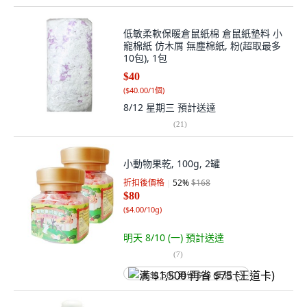
低敏柔軟保暖倉鼠紙棉 倉鼠紙墊料 小
寵棉紙 仿木屑 無塵棉紙, 粉(超取最多
10包), 1包
$40
(
$40.00/1個
)
8/12 星期三
預計送達
(
21
)
小動物果乾, 100g, 2罐
折扣後價格
52
%
$168
$80
(
$4.00/10g
)
明天 8/10 (一)
預計送達
(
7
)
满 $1,500 再省 $75 (王道卡)