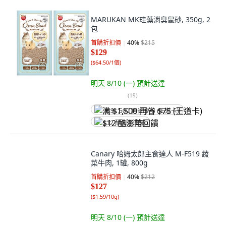
MARUKAN MK珪藻消臭鼠砂, 350g, 2
包
首購折扣價
40
%
$215
$129
(
$64.50/1個
)
明天 8/10 (一)
預計送達
(
19
)
满 $1,500 再省 $75 (王道卡)
$12 酷澎幣回饋
Canary 哈姆太郎主食達人 M-F519 蔬
菜牛肉, 1罐, 800g
首購折扣價
40
%
$212
$127
(
$1.59/10g
)
明天 8/10 (一)
預計送達