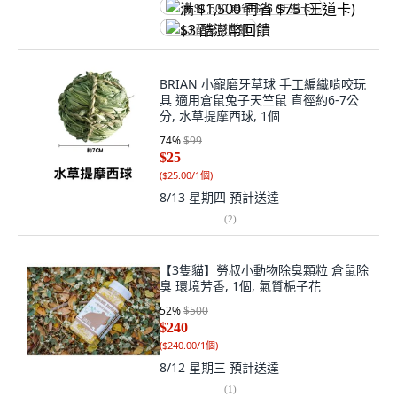
满 $1,500 再省 $75 (王道卡)
$3 酷澎幣回饋
BRIAN 小寵磨牙草球 手工編織啃咬玩
具 適用倉鼠兔子天竺鼠 直徑約6-7公
分, 水草提摩西球, 1個
74
%
$99
$25
(
$25.00/1個
)
8/13 星期四
預計送達
(
2
)
【3隻貓】勞叔小動物除臭顆粒 倉鼠除
臭 環境芳香, 1個, 氣質梔子花
52
%
$500
$240
(
$240.00/1個
)
8/12 星期三
預計送達
(
1
)