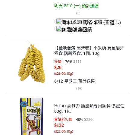
明天 8/10 (一)
預計送達
(
5
)
满 $1,500 再省 $75 (王道卡)
$6 酷澎幣回饋
【產地台灣!高營養】小米穗 倉鼠磨牙
零食 鸚鵡零食, 1個, 10g
特價
76
%
$111
$26
(
$26.00/10g
)
8/12 星期三
預計送達
(
16
)
Hikari 高夠力 爬蟲類專用飼料 食蟲性,
60g, 1包
首購折扣價
40
%
$220
$132
(
$22.00/10g
)