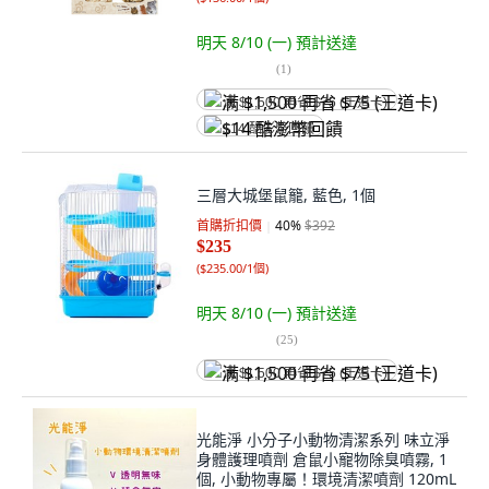
明天 8/10 (一)
預計送達
(
1
)
满 $1,500 再省 $75 (王道卡)
$14 酷澎幣回饋
三層大城堡鼠籠, 藍色, 1個
首購折扣價
40
%
$392
$235
(
$235.00/1個
)
明天 8/10 (一)
預計送達
(
25
)
满 $1,500 再省 $75 (王道卡)
光能淨 小分子小動物清潔系列 味立淨
身體護理噴劑 倉鼠小寵物除臭噴霧, 1
個, 小動物專屬！環境清潔噴劑 120mL