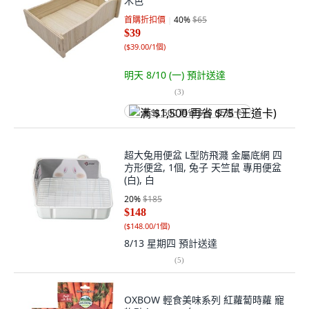
木色
首購折扣價
40
%
$65
$39
(
$39.00/1個
)
明天 8/10 (一)
預計送達
(
3
)
满 $1,500 再省 $75 (王道卡)
超大兔用便盆 L型防飛濺 金屬底網 四
方形便盆, 1個, 兔子 天竺鼠 專用便盆
(白), 白
20
%
$185
$148
(
$148.00/1個
)
8/13 星期四
預計送達
(
5
)
OXBOW 輕食美味系列 紅蘿蔔時蘿 寵