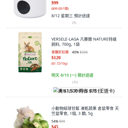
$99
(
$99.00/1個
)
8/12 星期三
預計送達
(
9
)
VERSELE-LAGA 凡賽爾 NATURE特級
飼料, 700g, 1袋
首購折扣價
40
%
$200
$120
(
$1.72/10g
)
明天 8/10 (一)
預計送達
(
32
)
满 $1,500 再省 $75 (王道卡)
小動物結球甘藍 凍乾蔬果 倉鼠零食 天
竺鼠零食, 1個, 3 顆, 5g
54
%
$99
$45