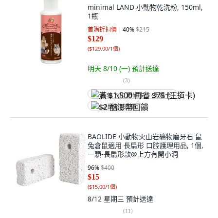
minimal LAND 小動物乾洗粉, 150ml,
1瓶
首購折扣價
40
%
$215
$129
(
$129.00/1個
)
明天 8/10 (一)
預計送達
(
3
)
满 $1,500 再省 $75 (王道卡)
$2 酷澎幣回饋
BAOLIDE 小動物火山岩礦物磨牙石 鼠
兔倉鼠適用 長扁形 口腔護理用品, 1個,
一顆-長扁形款@上方有開小洞
96
%
$400
$15
(
$15.00/1個
)
8/12 星期三
預計送達
(
11
)