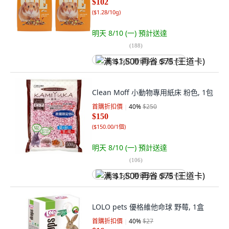
$102
(
$1.28/10g
)
明天 8/10 (一)
預計送達
(
188
)
满 $1,500 再省 $75 (王道卡)
Clean Moff 小動物專用紙床 粉色, 1包
首購折扣價
40
%
$250
$150
(
$150.00/1個
)
明天 8/10 (一)
預計送達
(
106
)
满 $1,500 再省 $75 (王道卡)
LOLO pets 優格維他命球 野莓, 1盒
首購折扣價
40
%
$27