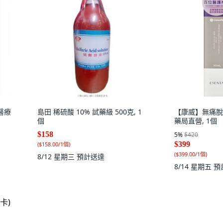
醫療
島田 稀硫酸 10% 試藥級 500克, 1
【康威】無痛脫膠
個
藥局直營, 1個
$158
5
%
$420
$399
(
$158.00/1個
)
(
$399.00/1個
)
8/12 星期三
預計送達
8/14 星期五
預