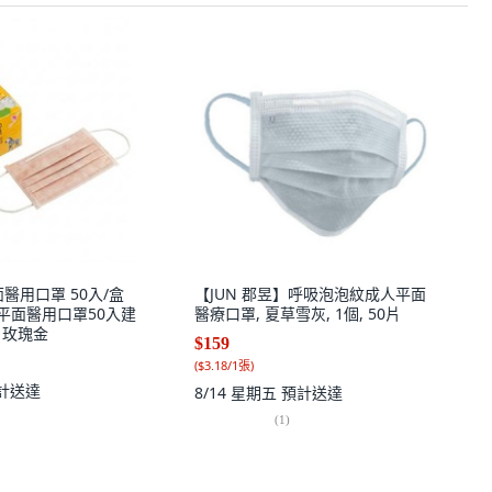
醫用口罩 50入/盒
【JUN 郡昱】呼吸泡泡紋成人平面
幼童平面醫用口罩50入建
醫療口罩, 夏草雪灰, 1個, 50片
, 玫瑰金
$159
(
$3.18/1張
)
計送達
8/14 星期五
預計送達
(
1
)