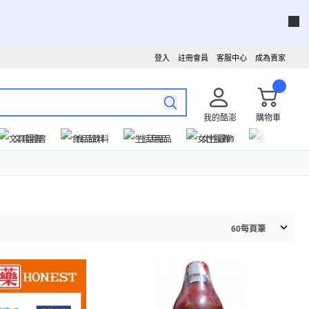
登入
註冊會員
客服中心
成為賣家
我的酷澎
購物車
文具圖書
食品飲料
生活用品
女性服飾
運動戶外
60
每頁筆