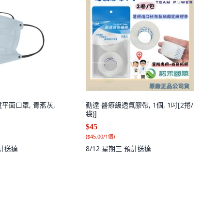
平面口罩, 青燕灰,
勤達 醫療級透氣膠帶, 1個, 1吋[2捲/
袋)]
$45
(
$45.00/1個
)
計送達
8/12 星期三
預計送達