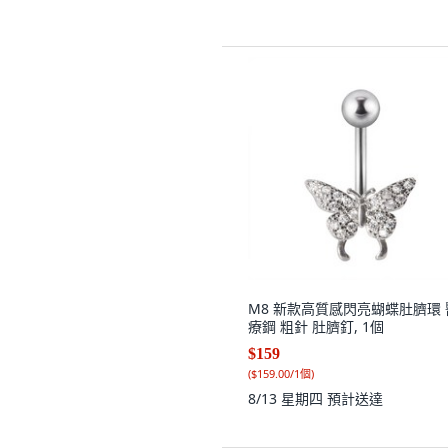
M8 新款高質感閃亮蝴蝶肚臍環 
療鋼 粗針 肚臍釘, 1個
$159
(
$159.00/1個
)
8/13 星期四
預計送達