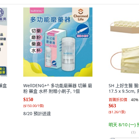
藥盒
WellDENG+^ 多功能磨藥器 切藥 磨
SH 上好生醫 
粉 藥盒 水杯 附贈小刷子, 1個
17.5 x 9.5cm
$150
首購折扣價
40
%
$63
(
$150.00/1個
)
(
$1.26/1張
)
8/20
預計送達
明天 8/10 (一)
(
1
)