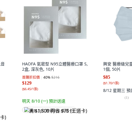
色音
HAOFA 氣密型 N95立體醫療口罩 S,
興安 醫療級兒童
2盒, 深灰色, 10片
1個, 50片
$85
首購折扣價
40
%
$216
$129
(
$1.70/1張
)
(
$6.45/1張
)
8/12 星期三
預
(
1
)
明天 8/10 (一)
預計送達
满 $1,500 再省 $75 (王道卡)