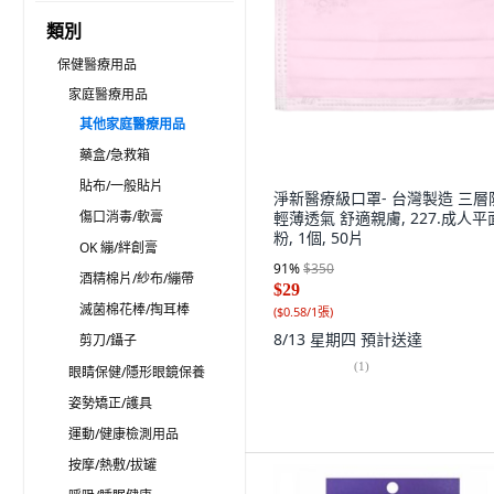
類別
保健醫療用品
家庭醫療用品
其他家庭醫療用品
藥盒/急救箱
貼布/一般貼片
淨新醫療級口罩- 台灣製造 三層
傷口消毒/軟膏
輕薄透氣 舒適親膚, 227.成人平
粉, 1個, 50片
OK 繃/絆創膏
91
%
$350
酒精棉片/紗布/繃帶
$29
滅菌棉花棒/掏耳棒
(
$0.58/1張
)
8/13 星期四
預計送達
剪刀/鑷子
(
1
)
眼睛保健/隱形眼鏡保養
姿勢矯正/護具
運動/健康檢測用品
按摩/熱敷/拔罐