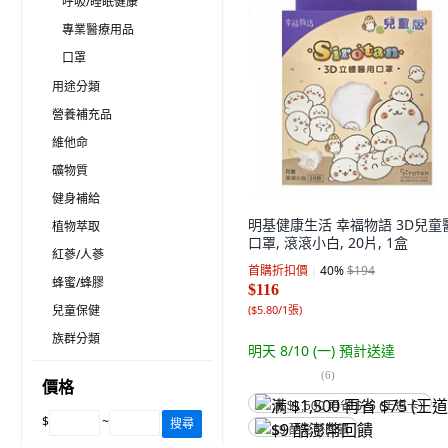
呼吸/睡眠健康
專業醫療用品
口罩
用途分類
營養補充品
維他命
礦物質
健身補給
明基健康生活 幸福物語 3D兒童
植物萃取
口罩, 滾滾小白, 20片, 1盒
紅蔘/人蔘
首購折扣價
40
%
$194
蜂蜜/蜂膠
$116
兒童保健
(
$5.80/1張
)
族群分類
明天 8/10 (一)
預計送達
(
6
)
價格
满 $1,500 再省 $75 (王道卡)
$
~
搜尋
$9 酷澎幣回饋