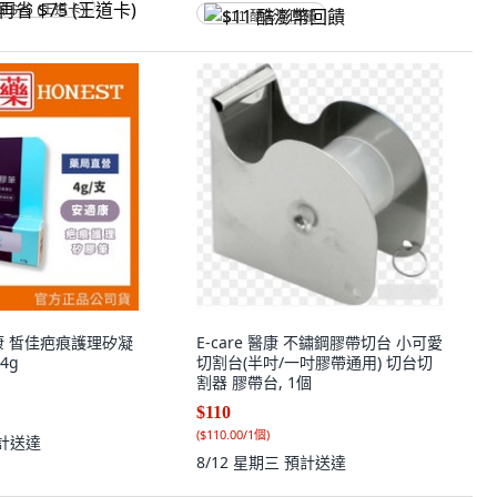
省 $75 (王道卡)
$11 酷澎幣回饋
安適康 皙佳疤痕護理矽凝
E-care 醫康 不鏽鋼膠帶切台 小可愛
4g
切割台(半吋/一吋膠帶通用) 切台切
割器 膠帶台, 1個
$110
(
$110.00/1個
)
計送達
8/12 星期三
預計送達