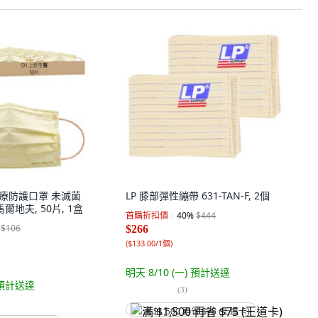
醫療防護口罩 未滅菌
LP 膝部彈性繃帶 631-TAN-F, 2個
, 馬爾地夫, 50片, 1盒
首購折扣價
40
%
$444
$106
$266
(
$133.00/1個
)
明天 8/10 (一)
預計送達
預計送達
(
3
)
满 $1,500 再省 $75 (王道卡)