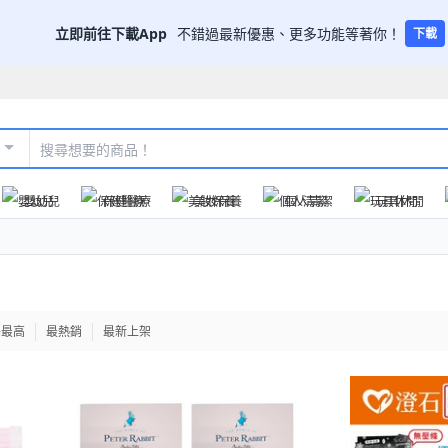
立即前往下載App
不錯過最新優惠、更多功能等著你！
下載
嬰幼兒
保健醫療
美妝保養
個人清潔
玩具休閒
格最高
最熱銷
最新上架