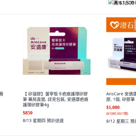
满 $1,500 再
醫
【 矽凝膠】蕾寧皙卡疤痕護理矽膠
AnsCare 
筆 藥局直營, 詳見包裝, 安適康疤痕
膠, 1個, 矽膠筆 
護理矽膠筆4g
$1,080
$850
(
$1080.00/1個
)
8/13 星期四
預計送達
8/12 星期三
預