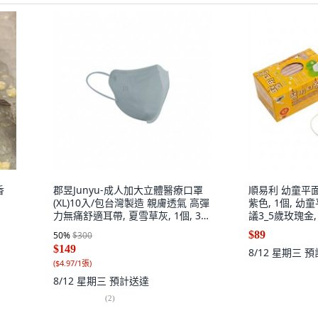
香
郡昱Junyu-成人加大立體醫療口罩
順易利 幼童平面
(XL)10入/包台灣製造 親膚透氣 高彈
紫色, 1個, 
力無痛舒適耳帶, 夏雪草灰, 1個, 30
議3_5歲玫瑰金
個裝
$89
50
%
$300
$149
8/12 星期三
預
(
$4.97/1張
)
8/12 星期三
預計送達
(
2
)