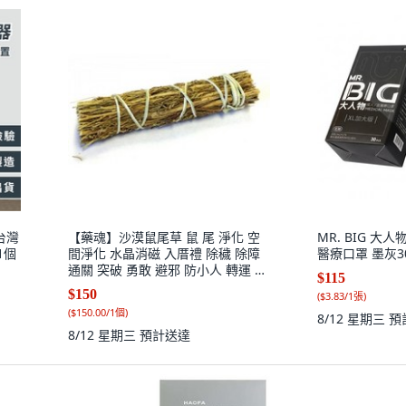
台灣
【藥魂】沙漠鼠尾草 鼠 尾 淨化 空
MR. BIG 大
1個
間淨化 水晶消磁 入厝禮 除穢 除障
醫療口罩 墨灰30入
通關 突破 勇敢 避邪 防小人 轉運 好
$115
運, 1個
$150
(
$3.83/1張
)
(
$150.00/1個
)
8/12 星期三
預
8/12 星期三
預計送達