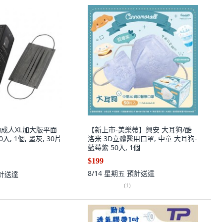
人物成人XL加大版平面
【新上市-美樂蒂】興安 大耳狗/酷
, 1個, 墨灰, 30片
洛米 3D立體醫用口罩, 中童 大耳狗-
藍莓紫 50入, 1個
$199
8/14 星期五
預計送達
計送達
(
1
)