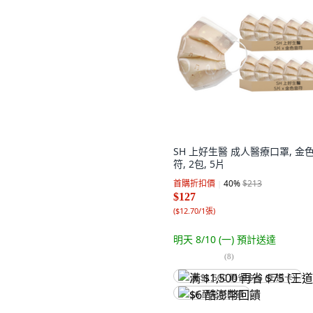
SH 上好生醫 成人醫療口罩, 金
符, 2包, 5片
首購折扣價
40
%
$213
$127
(
$12.70/1張
)
明天 8/10 (一)
預計送達
(
8
)
满 $1,500 再省 $75 (王道卡)
$6 酷澎幣回饋