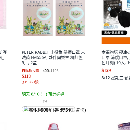
防護
PETER RABBIT 比得兔 醫療口罩 未
幸福物語 極凍の
面_
滅菌 FM556A, 夥伴同樂會 粉紅色,
口罩 涼感口罩, 
5片, 2盒
色耳繩) 10入, 
$129
首購折扣價
40
%
$198
$118
8/12 星期三
預
(
$11.80/1張
)
明天 8/10 (一)
預計送達
(
5
)
满 $1,500 再省 $75 (王道卡)