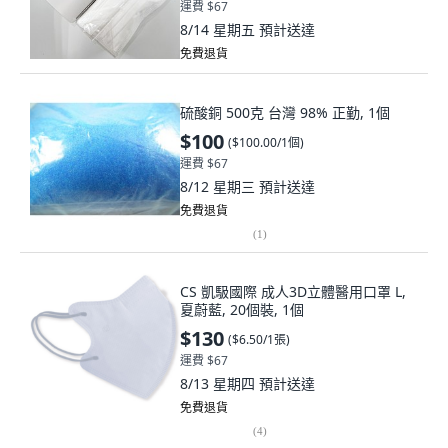
運費 $67
8/14 星期五
預計送達
免費退貨
硫酸銅 500克 台灣 98% 正勤, 1個
$100
(
$100.00/1個
)
運費 $67
8/12 星期三
預計送達
免費退貨
(
1
)
CS 凱馺國際 成人3D立體醫用口罩 L,
夏蔚藍, 20個裝, 1個
$130
(
$6.50/1張
)
運費 $67
8/13 星期四
預計送達
免費退貨
(
4
)