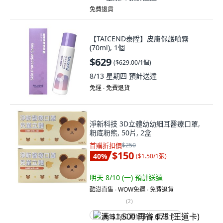
免費退貨
【TAICEND泰陞】皮膚保護噴霧
(70ml), 1個
$629
(
$629.00/1個
)
8/13 星期四
預計送達
免運 ∙ 免費退貨
淨新科技 3D立體幼幼細耳醫療口罩,
粉底粉熊, 50片, 2盒
首購折扣價
$250
$150
40
%
(
$1.50/1張
)
明天 8/10 (一)
預計送達
酷澎直售 ∙ WOW免運 ∙ 免費退貨
(
2
)
满 $1,500 再省 $75 (王道卡)