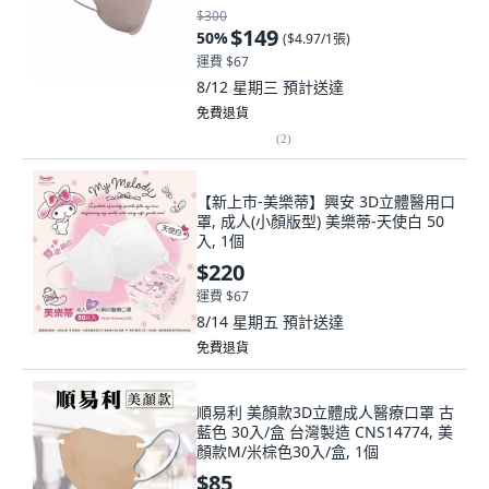
$300
$149
50
%
(
$4.97/1張
)
運費 $67
8/12 星期三
預計送達
免費退貨
(
2
)
【新上市-美樂蒂】興安 3D立體醫用口
罩, 成人(小顏版型) 美樂蒂-天使白 50
入, 1個
$220
運費 $67
8/14 星期五
預計送達
免費退貨
順易利 美顏款3D立體成人醫療口罩 古
藍色 30入/盒 台灣製造 CNS14774, 美
顏款M/米棕色30入/盒, 1個
$85