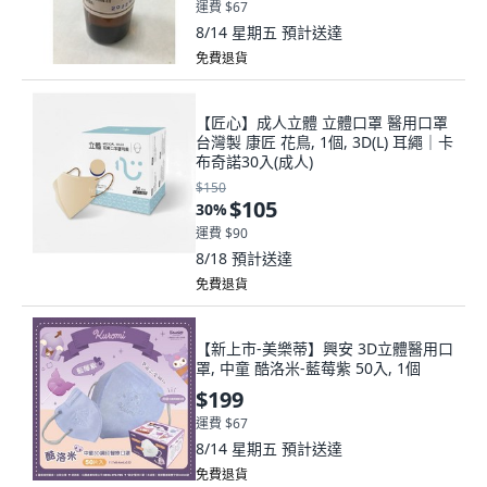
運費 $67
8/14 星期五
預計送達
免費退貨
【匠心】成人立體 立體口罩 醫用口罩
台灣製 康匠 花鳥, 1個, 3D(L) 耳繩｜卡
布奇諾30入(成人)
$150
$105
30
%
運費 $90
8/18
預計送達
免費退貨
【新上市-美樂蒂】興安 3D立體醫用口
罩, 中童 酷洛米-藍莓紫 50入, 1個
$199
運費 $67
8/14 星期五
預計送達
免費退貨