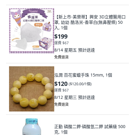
【新上市-美樂蒂】興安 3D立體醫用口
罩, 幼幼 酷洛米-香草白(無鼻壓條) 50
入, 1個
$199
運費 $67
8/14 星期五
預計送達
免費退貨
泓潤 百花蜜蠟手珠 15mm, 1個
$120
(
$120.00/1個
)
運費 $67
8/12 星期三
預計送達
免費退貨
正勤 磷酸二鉀·磷酸氫二鉀 試藥級 500
克, 1個