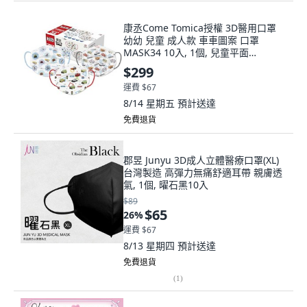
康丞Come Tomica授權 3D醫用口罩
幼幼 兒童 成人款 車車圖案 口罩
MASK34 10入, 1個, 兒童平面
MASK34 (30入)
$299
運費 $67
8/14 星期五
預計送達
免費退貨
郡昱 Junyu 3D成人立體醫療口罩(XL)
台灣製造 高彈力無痛舒適耳帶 親膚透
氣, 1個, 曜石黑10入
$89
$65
26
%
運費 $67
8/13 星期四
預計送達
免費退貨
(
1
)