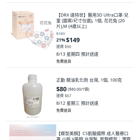
【DRX 達特世】醫用3D Ultra口罩-兒
童 (圖案/尺寸任選), 1個, 花花兔 (20
片),M (4歲以上)
$189
$149
21
%
運費 $90
8/13 星期四
預計送達
免費退貨
正勤 精油乳化劑 台灣, 1個, 100克
$80
(
$80.00/1個
)
運費 $67
8/12 星期三
預計送達
免費退貨
【蝶型美顏】CS凱馺國際 成人醫療口
罩 小臉 V美顏 台灣製, 凱馺蝶型｜薄霧