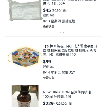
白色, 1套, 50片
$45
(
$0.90/1張
)
運費 $67
8/13 星期四
預計送達
免費退貨
(
1
)
【水舞 X 媽祖口罩】成人醫療平面口
罩 媽祖保庇 Q版媽祖 媽祖繞境 勇咖
黑, 1個, 媽祖天團 10入
$99
運費 $67
8/14 星期五
預計送達
免費退貨
NEW DIRECTION 台灣薄荷精油
100ml 分裝罐, 1個
$229
(
$229.00/1個
)