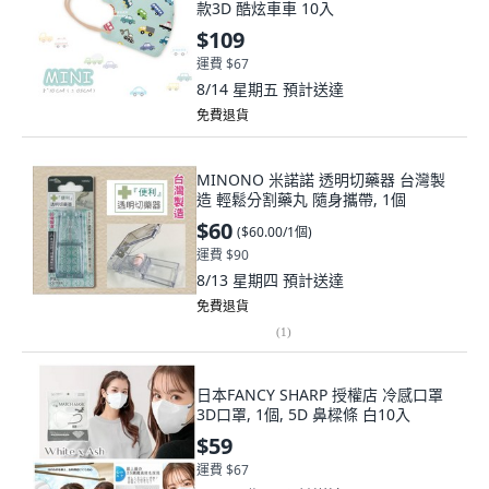
款3D 酷炫車車 10入
$109
運費 $67
8/14 星期五
預計送達
免費退貨
MINONO 米諾諾 透明切藥器 台灣製
造 輕鬆分割藥丸 隨身攜帶, 1個
$60
(
$60.00/1個
)
運費 $90
8/13 星期四
預計送達
免費退貨
(
1
)
日本FANCY SHARP 授權店 冷感口罩
3D口罩, 1個, 5D 鼻樑條 白10入
$59
運費 $67