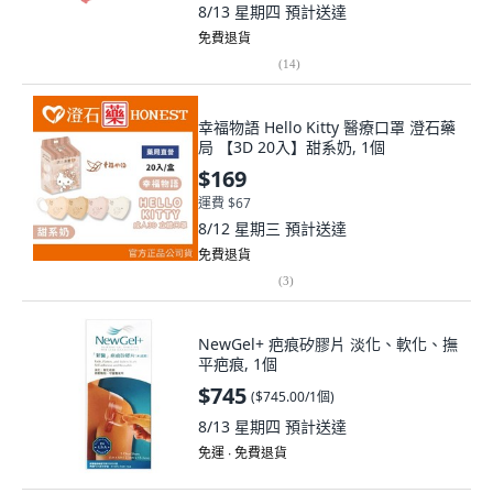
8/13 星期四
預計送達
免費退貨
(
14
)
幸福物語 Hello Kitty 醫療口罩 澄石藥
局 【3D 20入】甜系奶, 1個
$169
運費 $67
8/12 星期三
預計送達
免費退貨
(
3
)
NewGel+ 疤痕矽膠片 淡化、軟化、撫
平疤痕, 1個
$745
(
$745.00/1個
)
8/13 星期四
預計送達
免運 ∙ 免費退貨