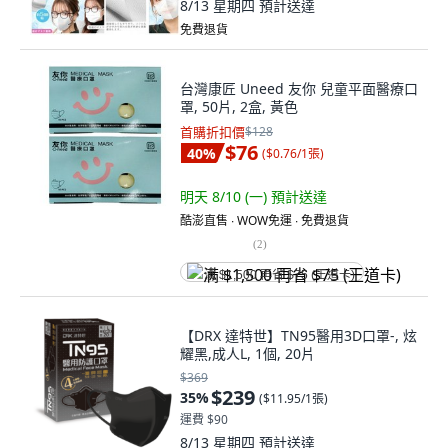
8/13 星期四
預計送達
免費退貨
台灣康匠 Uneed 友你 兒童平面醫療口
罩, 50片, 2盒, 黃色
首購折扣價
$128
$76
40
%
(
$0.76/1張
)
明天 8/10 (一)
預計送達
酷澎直售 ∙ WOW免運 ∙ 免費退貨
(
2
)
满 $1,500 再省 $75 (王道卡)
【DRX 達特世】TN95醫用3D口罩-, 炫
耀黑,成人L, 1個, 20片
$369
$239
35
%
(
$11.95/1張
)
運費 $90
8/13 星期四
預計送達