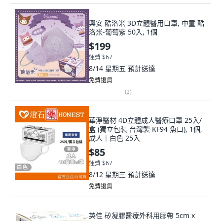
興安 酷洛米 3D立體醫用口罩, 中童 酷
洛米-葡萄紫 50入, 1個
$199
運費 $67
8/14 星期五
預計送達
免費退貨
(
2
)
華淨醫材 4D立體成人醫療口罩 25入/
盒 (獨立包裝 台灣製 KF94 魚口), 1個,
成人｜白色 25入
$85
運費 $67
8/12 星期三
預計送達
免費退貨
英佳 矽凝膠醫療外科用膠帶 5cm x