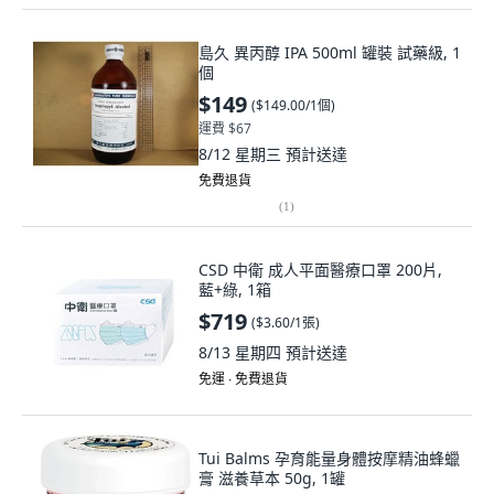
島久 異丙醇 IPA 500ml 罐裝 試藥級, 1
個
$149
(
$149.00/1個
)
運費 $67
8/12 星期三
預計送達
免費退貨
(
1
)
CSD 中衛 成人平面醫療口罩 200片,
藍+綠, 1箱
$719
(
$3.60/1張
)
8/13 星期四
預計送達
免運 ∙ 免費退貨
Tui Balms 孕育能量身體按摩精油蜂蠟
膏 滋養草本 50g, 1罐