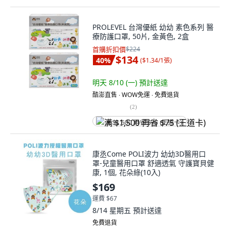
PROLEVEL 台灣優紙 幼幼 素色系列 醫
療防護口罩, 50片, 金黃色, 2盒
首購折扣價
$224
$134
40
%
(
$1.34/1張
)
明天 8/10 (一)
預計送達
酷澎直售 ∙ WOW免運 ∙ 免費退貨
(
2
)
满 $1,500 再省 $75 (王道卡)
康丞Come POLI波力 幼幼3D醫用口
罩-兒童醫用口罩 舒適透氣 守護寶貝健
康, 1個, 花朵綠(10入)
$169
運費 $67
8/14 星期五
預計送達
免費退貨