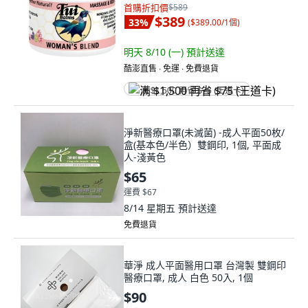
首購折扣價
$589
$389
33
%
(
$389.00/1個
)
明天 8/10 (一)
預計送達
酷澎直售 ∙ 免運 ∙ 免費退貨
满 $1,500 再省 $75 (王道卡)
淨新醫療口罩(未滅菌) -成人平面50枚/
盒(基本色/半色）雙鋼印, 1個, 平面成
人-淺黃色
$65
運費 $67
8/14 星期五
預計送達
免費退貨
華淨 成人平面醫用口罩 台灣製 雙鋼印
醫療口罩, 成人 白色 50入, 1個
$90