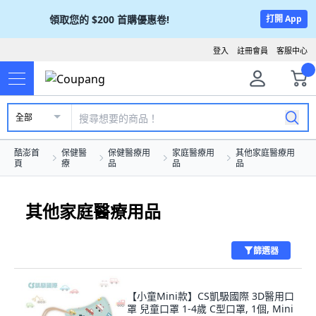
領取您的
$200
首購優惠卷!
打開 App
登入
註冊會員
客服中心
全部
酷澎首
保健醫
保健醫療用
家庭醫療用
其他家庭醫療用
頁
療
品
品
品
其他家庭醫療用品
篩選器
【小童Mini款】CS凱馺國際 3D醫用口
罩 兒童口罩 1-4歲 C型口罩, 1個, Mini