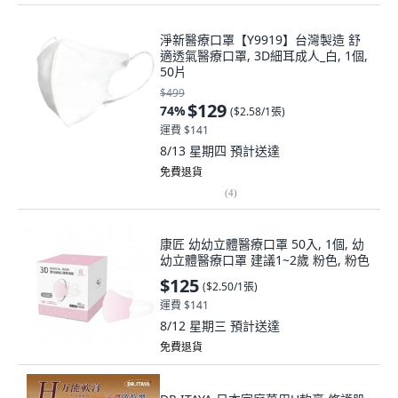
淨新醫療口罩【Y9919】台灣製造 舒
適透氣醫療口罩, 3D細耳成人_白, 1個,
50片
$499
$129
74
%
(
$2.58/1張
)
運費 $141
8/13 星期四
預計送達
免費退貨
(
4
)
康匠 幼幼立體醫療口罩 50入, 1個, 幼
幼立體醫療口罩 建議1~2歲 粉色, 粉色
$125
(
$2.50/1張
)
運費 $141
8/12 星期三
預計送達
免費退貨