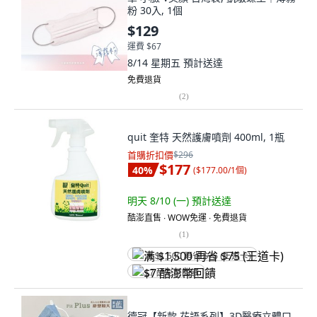
粉 30入, 1個
$129
運費 $67
8/14 星期五
預計送達
免費退貨
(
2
)
quit 奎特 天然護膚噴劑 400ml, 1瓶
首購折扣價
$296
$177
40
%
(
$177.00/1個
)
明天 8/10 (一)
預計送達
酷澎直售 ∙ WOW免運 ∙ 免費退貨
(
1
)
满 $1,500 再省 $75 (王道卡)
$7 酷澎幣回饋
德冠【新款 花語系列】3D醫療立體口