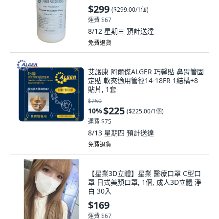
$299
(
$299.00/1個
)
運費 $67
8/12 星期三
預計送達
免費退貨
艾護康 阿爾傑ALGER 巧馨貼 鼻胃管固
定貼 軟夾適用管徑14-18FR 1結構+8
貼片, 1套
$250
$225
10
%
(
$225.00/1個
)
運費 $75
8/13 星期四
預計送達
免費退貨
【星業3D立體】星業 醫療口罩 C型口
罩 日式美顏口罩, 1個, 成人3D立體 淨
白 30入
$169
運費 $67