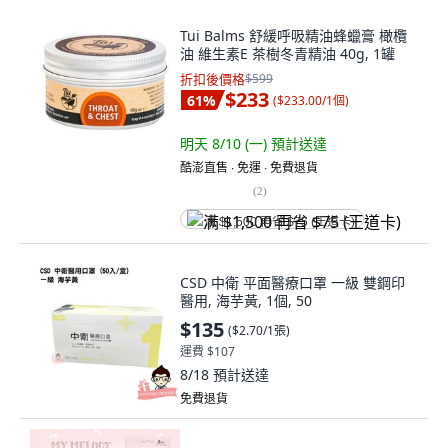
Tui Balms 舒緩呼吸精油蜂蠟膏 橄欖
油 維生素E 茶樹冬青精油 40g, 1罐
折扣後價格
$599
$233
61
%
(
$233.00/1個
)
明天 8/10 (一)
預計送達
酷澎直售 ∙ 免運 ∙ 免費退貨
(
2
)
满 $1,500 再省 $75 (王道卡)
CSD 中衛 平面醫療口罩 一級 雙鋼印
醫用, 海芋黃, 1個, 50
$135
(
$2.70/1張
)
運費 $107
8/18
預計送達
免費退貨