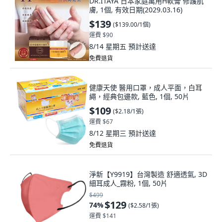
DR.ITAYA 日本家庭萬用H軟膏 修護肌
膚, 1個, 有效日期(2029.03.16)
$139
(
$139.00/1個
)
運費 $90
8/14 星期五
預計送達
免費退貨
健康天使 醫用口罩，成人平面，白耳
繩，經典包邊款, 藍色, 1個, 50片
$109
(
$2.18/1張
)
運費 $67
8/12 星期三
預計送達
免費退貨
淨新【Y9919】台灣製造 舒適透氣, 3D
細耳成人_霧粉, 1個, 50片
$499
$129
74
%
(
$2.58/1張
)
運費 $141