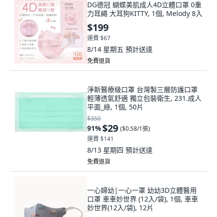
DG德冠 蝴蝶美肌成人4D立體口罩 0重
力耳繩 大耳狗KITTY, 1個, Melody 8入
$199
運費 $67
8/14 星期五
預計送達
免費退貨
淨新醫療級口罩 台灣製三層防護口罩
輕薄透氣舒適 獨立包裝衛生, 231.成人
平面_綠, 1個, 50片
$350
$29
91
%
(
$0.58/1張
)
運費 $141
8/13 星期四
預計送達
免費退貨
一心婦幼|一心一罩 幼幼3D立體醫用
口罩 車車妙世界 (12入/袋), 1個, 車車
妙世界(12入/袋), 12片