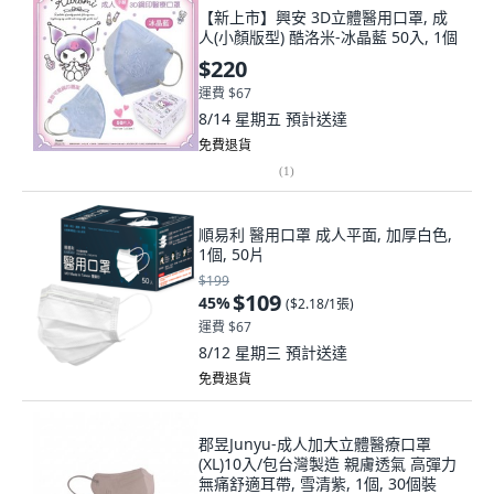
【新上市】興安 3D立體醫用口罩, 成
人(小顏版型) 酷洛米-冰晶藍 50入, 1個
$220
運費 $67
8/14 星期五
預計送達
免費退貨
(
1
)
順易利 醫用口罩 成人平面, 加厚白色,
1個, 50片
$199
$109
45
%
(
$2.18/1張
)
運費 $67
8/12 星期三
預計送達
免費退貨
郡昱Junyu-成人加大立體醫療口罩
(XL)10入/包台灣製造 親膚透氣 高彈力
無痛舒適耳帶, 雪清紫, 1個, 30個裝