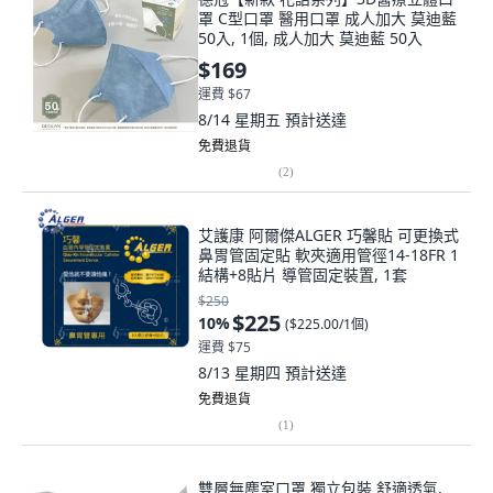
罩 C型口罩 醫用口罩 成人加大 莫迪藍
50入, 1個, 成人加大 莫迪藍 50入
$169
運費 $67
8/14 星期五
預計送達
免費退貨
(
2
)
艾護康 阿爾傑ALGER 巧馨貼 可更換式
鼻胃管固定貼 軟夾適用管徑14-18FR 1
結構+8貼片 導管固定裝置, 1套
$250
$225
10
%
(
$225.00/1個
)
運費 $75
8/13 星期四
預計送達
免費退貨
(
1
)
雙層無塵室口罩 獨立包裝 舒適透氣,