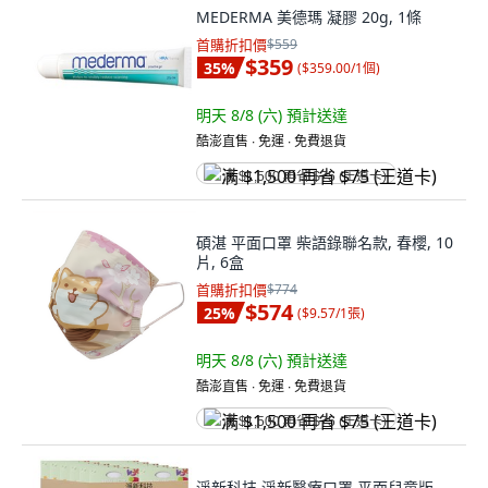
MEDERMA 美德瑪 凝膠 20g, 1條
首購折扣價
$559
$359
35
%
(
$359.00/1個
)
明天 8/8 (六)
預計送達
酷澎直售 ∙ 免運 ∙ 免費退貨
满 $1,500 再省 $75 (王道卡)
碩湛 平面口罩 柴語錄聯名款, 春櫻, 10
片, 6盒
首購折扣價
$774
$574
25
%
(
$9.57/1張
)
明天 8/8 (六)
預計送達
酷澎直售 ∙ 免運 ∙ 免費退貨
满 $1,500 再省 $75 (王道卡)
淨新科技 淨新醫療口罩 平面兒童版,