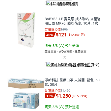
$11 酷澎幣回饋
BABYBELLE 愛貝恩 成人聯名 立體醫
用口罩 MK70, 繽紛花宴, 10片, 1盒
首購折扣價
$202
$121
40
%
(
$12.10/1張
)
明天 8/8 (六)
預計送達
酷澎直售 ∙ WOW免運 ∙ 免費退貨
(
1
)
满 $1,500 再省 $75 (王道卡)
淨新科技 醫療口罩 未滅菌, 藍色, 50
套, 50片
首購折扣價
$1,450
$1,250
13
%
(
$0.50/1張
)
明天 8/8 (六)
預計送達