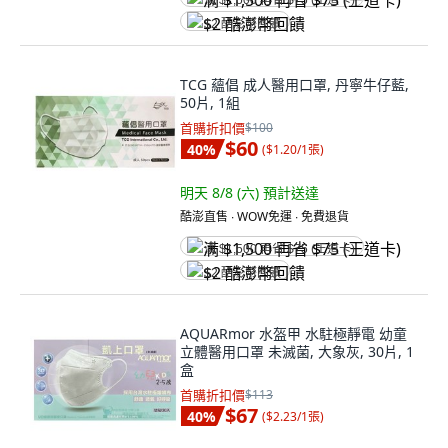
满 $1,500 再省 $75 (王道卡)
$2 酷澎幣回饋
TCG 蘊倡 成人醫用口罩, 丹寧牛仔藍,
50片, 1組
首購折扣價
$100
$60
40
%
(
$1.20/1張
)
明天 8/8 (六)
預計送達
酷澎直售 ∙ WOW免運 ∙ 免費退貨
满 $1,500 再省 $75 (王道卡)
$2 酷澎幣回饋
AQUARmor 水盔甲 水駐極靜電 幼童
立體醫用口罩 未滅菌, 大象灰, 30片, 1
盒
首購折扣價
$113
$67
40
%
(
$2.23/1張
)