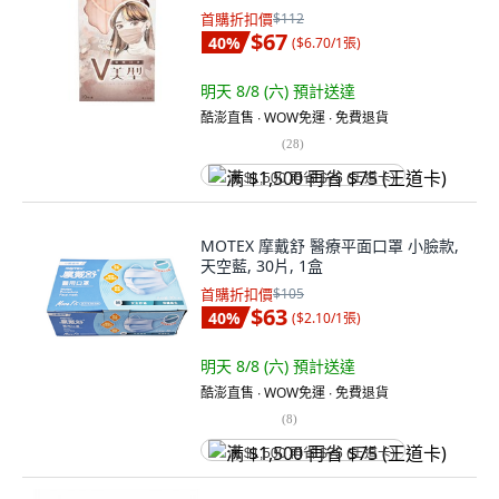
首購折扣價
$112
$67
40
%
(
$6.70/1張
)
明天 8/8 (六)
預計送達
酷澎直售 ∙ WOW免運 ∙ 免費退貨
(
28
)
满 $1,500 再省 $75 (王道卡)
MOTEX 摩戴舒 醫療平面口罩 小臉款,
天空藍, 30片, 1盒
首購折扣價
$105
$63
40
%
(
$2.10/1張
)
明天 8/8 (六)
預計送達
酷澎直售 ∙ WOW免運 ∙ 免費退貨
(
8
)
满 $1,500 再省 $75 (王道卡)