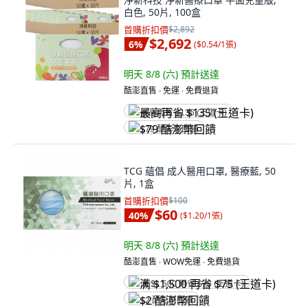
白色, 50片, 100盒
首購折扣價
$2,892
$2,692
6
%
(
$0.54/1張
)
明天 8/8 (六)
預計送達
酷澎直售 ∙ 免運 ∙ 免費退貨
最高再省 $135 (王道卡)
$79 酷澎幣回饋
TCG 蘊倡 成人醫用口罩, 醫療藍, 50
片, 1盒
首購折扣價
$100
$60
40
%
(
$1.20/1張
)
明天 8/8 (六)
預計送達
酷澎直售 ∙ WOW免運 ∙ 免費退貨
满 $1,500 再省 $75 (王道卡)
$2 酷澎幣回饋