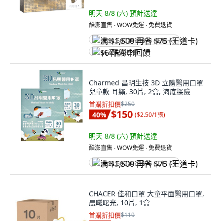
明天 8/8 (六)
預計送達
酷澎直售 ∙ WOW免運 ∙ 免費退貨
满 $1,500 再省 $75 (王道卡)
$6 酷澎幣回饋
Charmed 昌明生技 3D 立體醫用口罩
兒童款 耳繩, 30片, 2盒, 海底探險
首購折扣價
$250
$150
40
%
(
$2.50/1張
)
明天 8/8 (六)
預計送達
酷澎直售 ∙ WOW免運 ∙ 免費退貨
满 $1,500 再省 $75 (王道卡)
CHACER 佳和口罩 大童平面醫用口罩,
晨曦曙光, 10片, 1盒
首購折扣價
$119