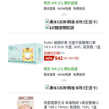
明天 8/8 (六)
預計送達
酷澎直售 ∙ WOW免運 ∙ 免費退貨
(
15
)
满 $1,500 再省 $75 (王道卡)
$3 酷澎幣回饋
fuder 福德好罩 兒童平面醫療口罩
14.5 x 9.5cm 大童, 30片, 氣質橙, 1盒
首購折扣價
$71
$42
40
%
(
$1.40/1張
)
明天 8/8 (六)
預計送達
酷澎直售 ∙ WOW免運 ∙ 免費退貨
(
30
)
满 $1,500 再省 $75 (王道卡)
明基健康生活 幸福物語 V美型醫療口
罩 198 x 79mm, 乾燥粉, 10片, 1盒