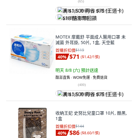
(
65
)
满 $1,500 再省 $75 (王道卡)
$18 酷澎幣回饋
MOTEX 摩戴舒 平面成人醫用口罩 未
滅菌 外耳掛, 50片, 1盒, 天空藍
首購折扣價
$119
$71
40
%
(
$1.42/1張
)
明天 8/8 (六)
預計送達
酷澎直售 ∙ WOW免運 ∙ 免費退貨
(
400
)
满 $1,500 再省 $75 (王道卡)
收納王妃 史努比兒童口罩 10片, 酷黑,
1盒
首購折扣價
$144
$86
40
%
(
$8.60/1張
)