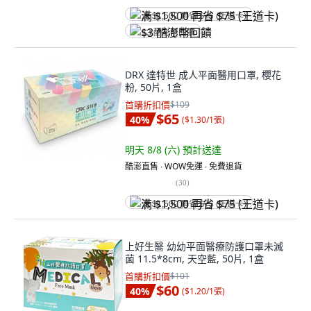
满 $1,500 再省 $75 (王道卡)
$3 酷澎幣回饋
DRX 達特世 成人平面醫用口罩, 櫻花
粉, 50片, 1盒
首購折扣價
$109
$65
40
%
(
$1.30/1張
)
明天 8/8 (六)
預計送達
酷澎直售 ∙ WOW免運 ∙ 免費退貨
(
30
)
满 $1,500 再省 $75 (王道卡)
上好生醫 幼幼平面醫療防護口罩未滅
菌 11.5*8cm, 天空藍, 50片, 1盒
首購折扣價
$101
$60
40
%
(
$1.20/1張
)