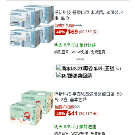
淨新科技 醫療口罩 未滅菌, 50個裝, 4
組, 藍色
首購折扣價
$116
$69
40
%
(
$0.35/1張
)
明天 8/8 (六)
預計送達
酷澎直售 ∙ WOW免運 ∙ 免費退貨
(
460
)
满 $1,500 再省 $75 (王道卡)
$6 酷澎幣回饋
淨新科技 平面兒童滿版醫療口罩, 50
片, 2盒, 基本色藍
首購折扣價
$69
$41
40
%
(
$0.41/1張
)
明天 8/8 (六)
預計送達
酷澎直售 ∙ WOW免運 ∙ 免費退貨