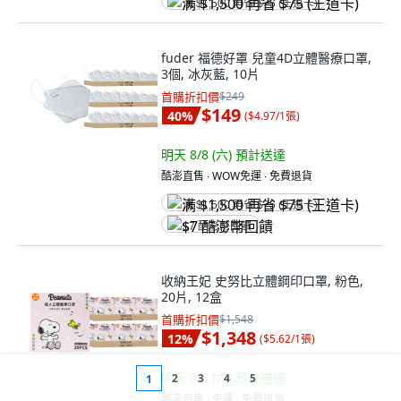
满 $1,500 再省 $75 (王道卡)
fuder 福德好罩 兒童4D立體醫療口罩,
3個, 冰灰藍, 10片
首購折扣價
$249
$149
40
%
(
$4.97/1張
)
明天 8/8 (六)
預計送達
酷澎直售 ∙ WOW免運 ∙ 免費退貨
满 $1,500 再省 $75 (王道卡)
$7 酷澎幣回饋
收納王妃 史努比立體鋼印口罩, 粉色,
20片, 12盒
首購折扣價
$1,548
$1,348
12
%
(
$5.62/1張
)
明天 8/8 (六)
預計送達
2
3
4
5
1
酷澎直售 ∙ 免運 ∙ 免費退貨