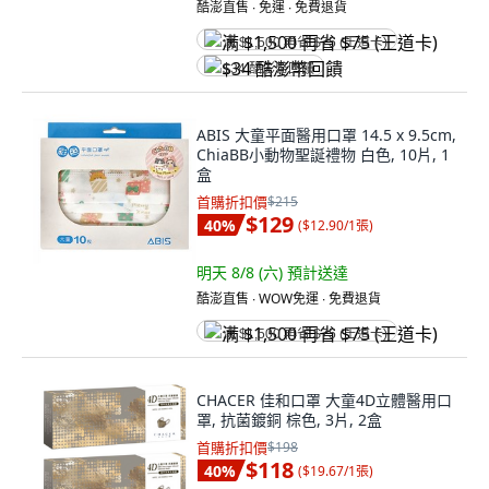
酷澎直售 ∙ 免運 ∙ 免費退貨
满 $1,500 再省 $75 (王道卡)
$34 酷澎幣回饋
ABIS 大童平面醫用口罩 14.5 x 9.5cm,
ChiaBB小動物聖誕禮物 白色, 10片, 1
盒
首購折扣價
$215
$129
40
%
(
$12.90/1張
)
明天 8/8 (六)
預計送達
酷澎直售 ∙ WOW免運 ∙ 免費退貨
满 $1,500 再省 $75 (王道卡)
CHACER 佳和口罩 大童4D立體醫用口
罩, 抗菌鍍銅 棕色, 3片, 2盒
首購折扣價
$198
$118
40
%
(
$19.67/1張
)