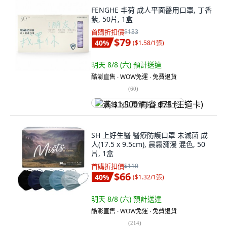
FENGHE 丰荷 成人平面醫用口罩, 丁香
紫, 50片, 1盒
首購折扣價
$133
$79
40
%
(
$1.58/1張
)
明天 8/8 (六)
預計送達
酷澎直售 ∙ WOW免運 ∙ 免費退貨
(
60
)
满 $1,500 再省 $75 (王道卡)
SH 上好生醫 醫療防護口罩 未滅菌 成
人(17.5 x 9.5cm), 晨霧瀰漫 混色, 50
片, 1盒
首購折扣價
$110
$66
40
%
(
$1.32/1張
)
明天 8/8 (六)
預計送達
酷澎直售 ∙ WOW免運 ∙ 免費退貨
(
214
)