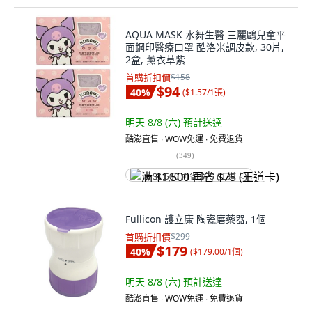
AQUA MASK 水舞生醫 三麗鷗兒童平
面鋼印醫療口罩 酷洛米調皮款, 30片,
2盒, 薰衣草紫
首購折扣價
$158
$94
40
%
(
$1.57/1張
)
明天 8/8 (六)
預計送達
酷澎直售 ∙ WOW免運 ∙ 免費退貨
(
349
)
满 $1,500 再省 $75 (王道卡)
Fullicon 護立康 陶瓷磨藥器, 1個
首購折扣價
$299
$179
40
%
(
$179.00/1個
)
明天 8/8 (六)
預計送達
酷澎直售 ∙ WOW免運 ∙ 免費退貨