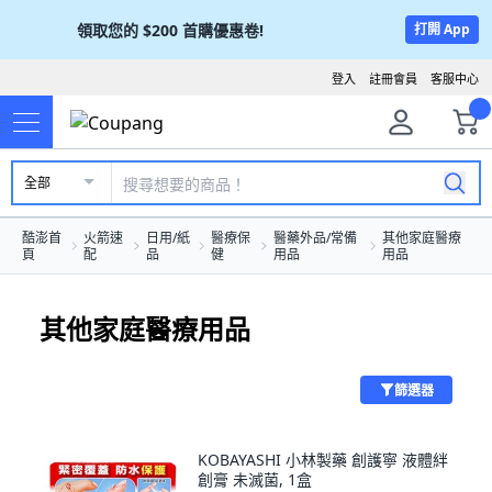
領取您的
$200
首購優惠卷!
打開 App
登入
註冊會員
客服中心
全部
酷澎首
火箭速
日用/紙
醫療保
醫藥外品/常備
其他家庭醫療
頁
配
品
健
用品
用品
其他家庭醫療用品
篩選器
KOBAYASHI 小林製藥 創護寧 液體絆
創膏 未滅菌, 1盒