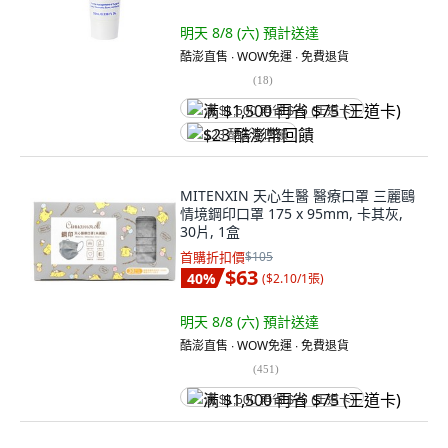
明天 8/8 (六)
預計送達
酷澎直售 ∙ WOW免運 ∙ 免費退貨
(
18
)
满 $1,500 再省 $75 (王道卡)
$23 酷澎幣回饋
MITENXIN 天心生醫 醫療口罩 三麗鷗
情境鋼印口罩 175 x 95mm, 卡其灰,
30片, 1盒
首購折扣價
$105
$63
40
%
(
$2.10/1張
)
明天 8/8 (六)
預計送達
酷澎直售 ∙ WOW免運 ∙ 免費退貨
(
451
)
满 $1,500 再省 $75 (王道卡)