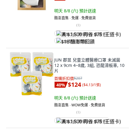
明天 8/8 (六)
預計送達
酷澎直售 ∙ 免運 ∙ 免費退貨
(
1
)
满 $1,500 再省 $75 (王道卡)
$18 酷澎幣回饋
JUN 郡昱 兒童立體醫療口罩 未滅菌
12 x 9cm 4~8歲, 3組, 恐龍滑板車, 10
片
首購折扣價
$207
$124
40
%
(
$4.13/1張
)
明天 8/8 (六)
預計送達
酷澎直售 ∙ WOW免運 ∙ 免費退貨
(
1
)
满 $1,500 再省 $75 (王道卡)