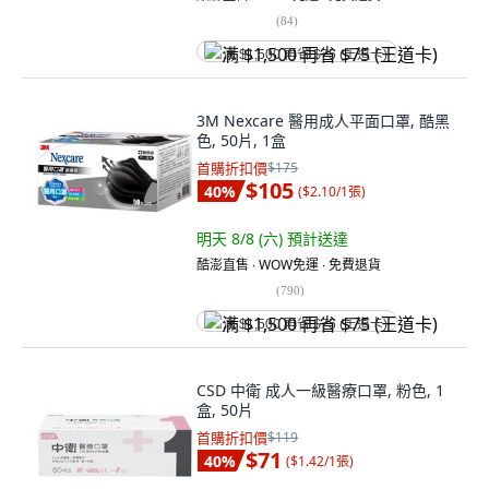
(
84
)
满 $1,500 再省 $75 (王道卡)
3M Nexcare 醫用成人平面口罩, 酷黑
色, 50片, 1盒
首購折扣價
$175
$105
40
%
(
$2.10/1張
)
明天 8/8 (六)
預計送達
酷澎直售 ∙ WOW免運 ∙ 免費退貨
(
790
)
满 $1,500 再省 $75 (王道卡)
CSD 中衛 成人一級醫療口罩, 粉色, 1
盒, 50片
首購折扣價
$119
$71
40
%
(
$1.42/1張
)