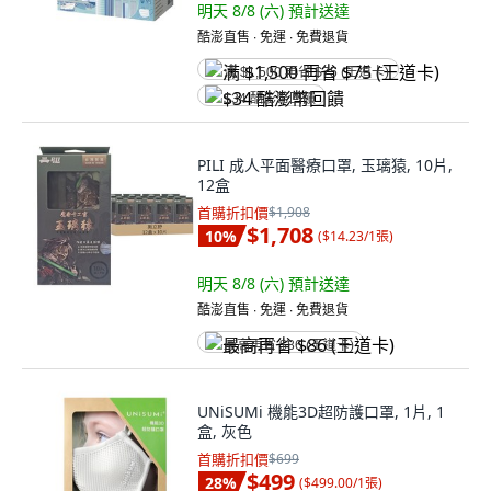
明天 8/8 (六)
預計送達
酷澎直售 ∙ 免運 ∙ 免費退貨
满 $1,500 再省 $75 (王道卡)
$34 酷澎幣回饋
PILI 成人平面醫療口罩, 玉璃猿, 10片,
12盒
首購折扣價
$1,908
$1,708
10
%
(
$14.23/1張
)
明天 8/8 (六)
預計送達
酷澎直售 ∙ 免運 ∙ 免費退貨
最高再省 $86 (王道卡)
UNiSUMi 機能3D超防護口罩, 1片, 1
盒, 灰色
首購折扣價
$699
$499
28
%
(
$499.00/1張
)