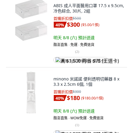
ABIS 成人平面醫用口罩 17.5 x 9.5cm,
冷色綜合, 30片, 2組
首購折扣價
$500
$300
40
%
(
$5.00/1張
)
明天 8/8 (六)
預計送達
酷澎直售 ∙ 免運 ∙ 免費退貨
(
2
)
满 $1,500 再省 $75 (王道卡)
minono 米諾諾 便利透明切藥器 8 x
3.3 x 2.5cm 6個, 1個
首購折扣價
$300
$180
40
%
(
$180.00/1個
)
明天 8/8 (六)
預計送達
酷澎直售 ∙ WOW免運 ∙ 免費退貨
(
1
)