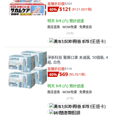
首購折扣價
$203
$121
40
%
(
$121.00/1個
)
明天 8/8 (六)
預計送達
酷澎直售 ∙ WOW免運 ∙ 免費退貨
(
519
)
满 $1,500 再省 $75 (王道卡)
淨新科技 醫療口罩 未滅菌, 50個裝, 4
組, 白色
首購折扣價
$116
$69
40
%
(
$0.35/1張
)
明天 8/8 (六)
預計送達
酷澎直售 ∙ WOW免運 ∙ 免費退貨
(
278
)
满 $1,500 再省 $75 (王道卡)
$6 酷澎幣回饋