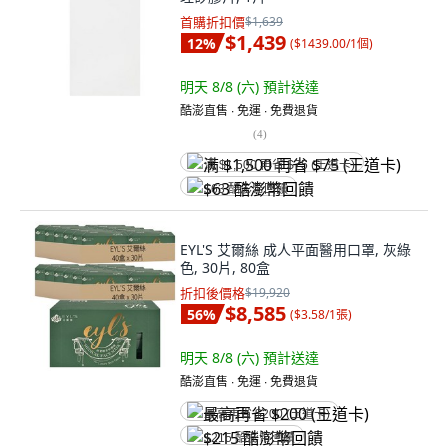
首購折扣價
$1,639
$1,439
12
%
(
$1439.00/1個
)
明天 8/8 (六)
預計送達
酷澎直售 ∙ 免運 ∙ 免費退貨
(
4
)
满 $1,500 再省 $75 (王道卡)
$63 酷澎幣回饋
EYL'S 艾爾絲 成人平面醫用口罩, 灰綠
色, 30片, 80盒
折扣後價格
$19,920
$8,585
56
%
(
$3.58/1張
)
明天 8/8 (六)
預計送達
酷澎直售 ∙ 免運 ∙ 免費退貨
最高再省 $200 (王道卡)
$215 酷澎幣回饋