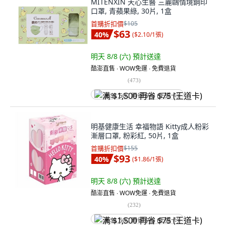
MITENXIN 天心生醫 三麗鷗情境鋼印
口罩, 青蘋果綠, 30片, 1盒
首購折扣價
$105
$63
40
%
(
$2.10/1張
)
明天 8/8 (六)
預計送達
酷澎直售 ∙ WOW免運 ∙ 免費退貨
(
473
)
满 $1,500 再省 $75 (王道卡)
明基健康生活 幸福物語 Kitty成人粉彩
漸層口罩, 粉彩紅, 50片, 1盒
首購折扣價
$155
$93
40
%
(
$1.86/1張
)
明天 8/8 (六)
預計送達
酷澎直售 ∙ WOW免運 ∙ 免費退貨
(
232
)
满 $1,500 再省 $75 (王道卡)