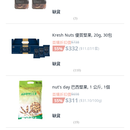
缺貨
(
3
)
Kresh Nuts 優質堅果, 20g, 30包
首購折扣價
$738
$332
55
%
(
$11.07/1套
)
缺貨
(
110
)
nut's day 巴西堅果, 1 公斤, 1個
首購折扣價
$698
$311
55
%
(
$31.10/100g
)
缺貨
(
19
)