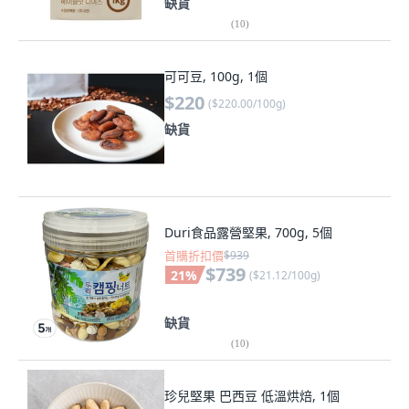
缺貨
(
10
)
可可豆, 100g, 1個
$220
(
$220.00/100g
)
缺貨
Duri食品露營堅果, 700g, 5個
首購折扣價
$939
$739
21
%
(
$21.12/100g
)
缺貨
(
10
)
珍兒堅果 巴西豆 低溫烘焙, 1個