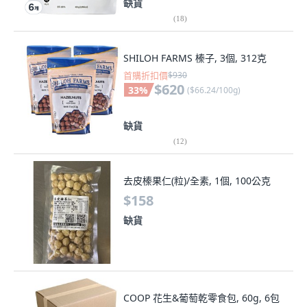
缺貨
(
18
)
SHILOH FARMS 榛子, 3個, 312克
首購折扣價
$930
$620
33
%
(
$66.24/100g
)
缺貨
(
12
)
去皮榛果仁(粒)/全素, 1個, 100公克
$158
缺貨
COOP 花生&葡萄乾零食包, 60g, 6包