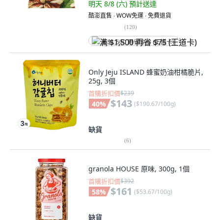
明天 8/8 (六)
預計送達
酷澎直售 ∙ WOW免運 ∙ 免費退貨
(
120
)
满 $1,500 再省 $75 (王道卡)
Only Jeju ISLAND 蜂蜜奶油柑橘脆片,
25g, 3個
首購折扣價
$239
$143
40
%
(
$190.67/100g
)
缺貨
(
6
)
granola HOUSE 原味, 300g, 1個
首購折扣價
$392
$161
58
%
(
$53.67/100g
)
缺貨