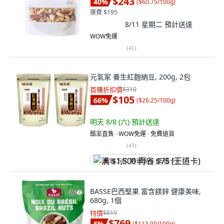
$243
40
%
(
$60.75/100g
)
運費 $195
8/11 星期二
預計送達
WOW免運
(
41
)
元氣家 養生紅麴納豆, 200g, 2包
首購折扣價
$310
$105
66
%
(
$26.25/100g
)
明天 8/8 (六)
預計送達
酷澎直售 ∙ WOW免運 ∙ 免費退貨
(
43
)
满 $1,500 再省 $75 (王道卡)
BASSE巴西堅果 富含鎂鋅 健康美味,
680g, 1個
特價
$819
$769
6
%
(
$113.09/100g
)