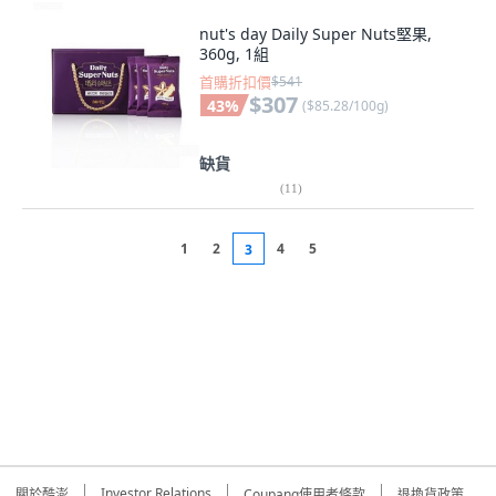
nut's day Daily Super Nuts堅果,
360g, 1組
首購折扣價
$541
$307
43
%
(
$85.28/100g
)
缺貨
(
11
)
1
2
4
5
3
Investor Relations
關於酷澎
Coupang使用者條款
退換貨政策