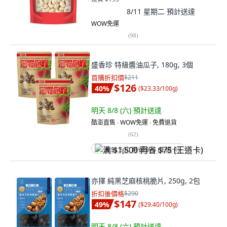
8/11 星期二
預計送達
WOW免運
(
98
)
盛香珍 特級醬油瓜子, 180g, 3個
首購折扣價
$211
$126
40
%
(
$23.33/100g
)
明天 8/8 (六)
預計送達
酷澎直售 ∙ WOW免運 ∙ 免費退貨
(
62
)
满 $1,500 再省 $75 (王道卡)
亦擇 純黑芝麻核桃脆片, 250g, 2包
折扣後價格
$290
$147
49
%
(
$29.40/100g
)
明天 8/8 (六)
預計送達