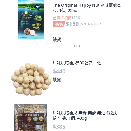
The Original Happy Nut 鹽味夏威夷
豆, 1個, 225g
首購折扣價
$296
$159
46
%
(
$70.67/100g
)
缺貨
(
40
)
原味烘培榛果500公克, 1個
$440
缺貨
原味烘焙榛果 無糖 無鹽 無油 低溫烘
焙 生機, 1個, 400g
$385