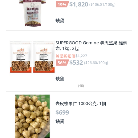
$1,820
19
%
(
$106.81/100g
)
缺貨
SUPERGOOD Gomine 老虎堅果 維他
命, 1kg, 2包
首購折扣價
$1,227
$532
56
%
(
$26.60/100g
)
缺貨
(
46
)
去皮榛果仁 1000公克, 1個
$699
缺貨