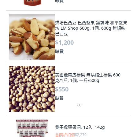
缺貨
烘培巴西豆 巴西堅果 無調味 和平堅果
坊 LM Shop 600g, 1個, 600g 無調味
巴西豆
$1,200
缺貨
美國產帶皮榛果 無烘焙生榛果 600
克/1斤, 1個, 一斤/600g
$550
缺貨
(
1
)
雙子虎堅果洞, 12入, 142g
首購折扣價
$2,270