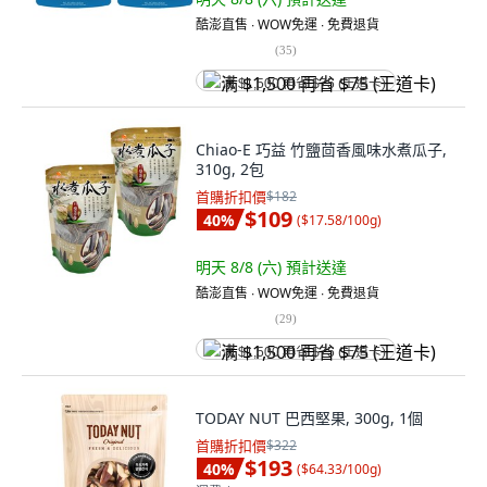
酷澎直售 ∙ WOW免運 ∙ 免費退貨
(
35
)
满 $1,500 再省 $75 (王道卡)
Chiao-E 巧益 竹鹽茴香風味水煮瓜子,
310g, 2包
首購折扣價
$182
$109
40
%
(
$17.58/100g
)
明天 8/8 (六)
預計送達
酷澎直售 ∙ WOW免運 ∙ 免費退貨
(
29
)
满 $1,500 再省 $75 (王道卡)
TODAY NUT 巴西堅果, 300g, 1個
首購折扣價
$322
$193
40
%
(
$64.33/100g
)