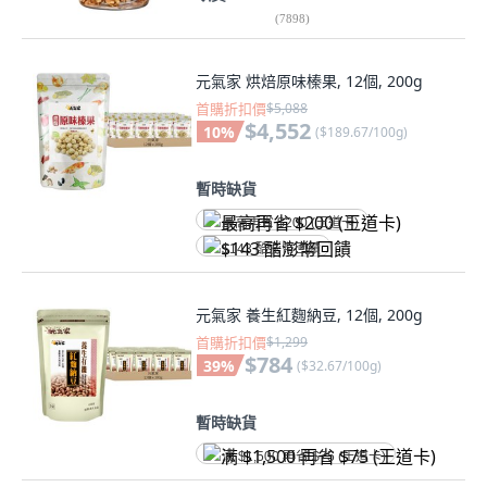
(
7898
)
元氣家 烘焙原味榛果, 12個, 200g
首購折扣價
$5,088
$4,552
10
%
(
$189.67/100g
)
暫時缺貨
最高再省 $200 (王道卡)
$143 酷澎幣回饋
元氣家 養生紅麴納豆, 12個, 200g
首購折扣價
$1,299
$784
39
%
(
$32.67/100g
)
暫時缺貨
满 $1,500 再省 $75 (王道卡)