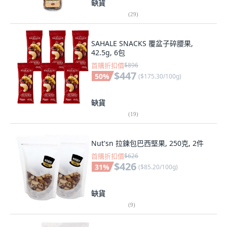
缺貨
(
29
)
SAHALE SNACKS 覆盆子碎腰果,
42.5g, 6包
首購折扣價
$896
$447
50
%
(
$175.30/100g
)
缺貨
(
19
)
Nut'sn 拉鍊包巴西堅果, 250克, 2件
首購折扣價
$626
$426
31
%
(
$85.20/100g
)
缺貨
(
9
)