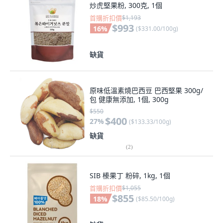
炒虎堅果粉, 300克, 1個
首購折扣價
$1,193
$993
16
%
(
$331.00/100g
)
缺貨
原味低溫素燒巴西豆 巴西堅果 300g/
包 健康無添加, 1個, 300g
$550
$400
27
%
(
$133.33/100g
)
缺貨
(
2
)
SIB 榛果丁 粉碎, 1kg, 1個
首購折扣價
$1,055
$855
18
%
(
$85.50/100g
)