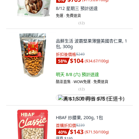
8/12 星期三
預計送達
免運 ∙ 免費退貨
(
12
)
品鮮生活 波霸堅果薄鹽美國杏仁果, 1
包, 300g
折扣後價格
$249
$104
58
%
(
$34.67/100g
)
明天 8/8 (六)
預計送達
酷澎直售 ∙ WOW免運 ∙ 免費退貨
(
12
)
满 $1,500 再省 $75 (王道卡)
HBAF 炒腰果, 200g, 1包
首購折扣價
$239
$143
40
%
(
$71.50/100g
)
運費 $195