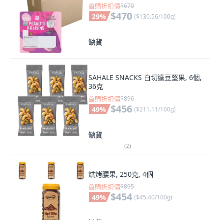
首購折扣價
$670
$470
29
%
(
$130.56/100g
)
缺貨
SAHALE SNACKS 白切達豆堅果, 6個,
36克
首購折扣價
$896
$456
49
%
(
$211.11/100g
)
缺貨
(
2
)
烘烤腰果, 250克, 4個
首購折扣價
$895
$454
49
%
(
$45.40/100g
)