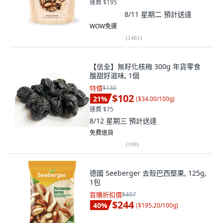
運費 $195
8/11 星期二
預計送達
WOW免運
(
1461
)
【信全】無籽化核梅 300g 年貨零食
酸甜好滋味, 1個
特價
$130
$102
21
%
(
$34.00/100g
)
運費 $75
8/12 星期三
預計送達
免費退貨
(
199
)
德國 Seeberger 去殼巴西堅果, 125g,
1包
首購折扣價
$407
$244
40
%
(
$195.20/100g
)