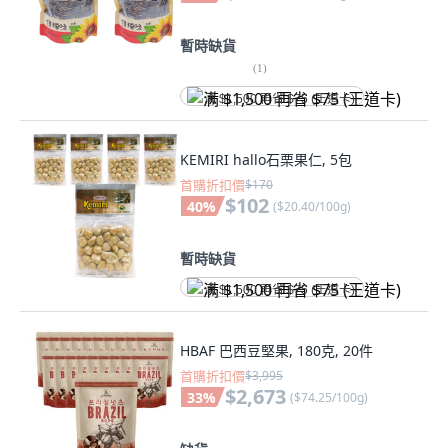
暫時缺貨
(
1
)
满 $1,500 再省 $75 (王道卡)
KEMIRI hallo石栗果仁, 5包
首購折扣價
$170
$102
40
%
(
$20.40/100g
)
暫時缺貨
满 $1,500 再省 $75 (王道卡)
HBAF 巴西豆堅果, 180克, 20件
首購折扣價
$3,995
$2,673
33
%
(
$74.25/100g
)