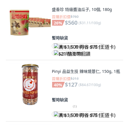
盛香珍 特級醬油瓜子, 10個, 180g
首購折扣價
$760
$560
26
%
(
$31.11/100g
)
暫時缺貨
满 $1,500 再省 $75 (王道卡)
$21 酷澎幣回饋
Pinyi 品益生技 辣味燒薏仁, 150g, 1瓶
首購折扣價
$213
$127
40
%
(
$84.67/100g
)
暫時缺貨
(
1
)
满 $1,500 再省 $75 (王道卡)