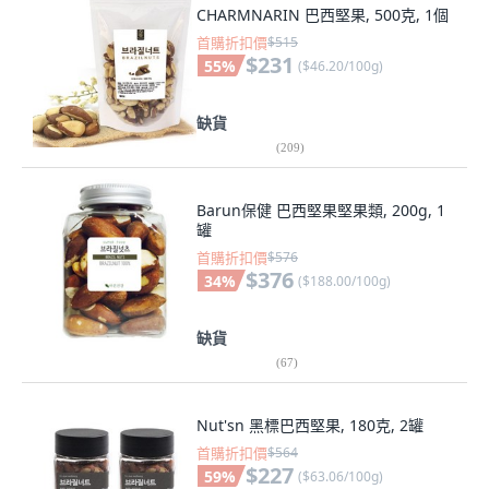
CHARMNARIN 巴西堅果, 500克, 1個
首購折扣價
$515
$231
55
%
(
$46.20/100g
)
缺貨
(
209
)
Barun保健 巴西堅果堅果類, 200g, 1
罐
首購折扣價
$576
$376
34
%
(
$188.00/100g
)
缺貨
(
67
)
Nut'sn 黑標巴西堅果, 180克, 2罐
首購折扣價
$564
$227
59
%
(
$63.06/100g
)