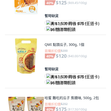
$125
40
%
(
$69.45/100g
)
暫時缺貨
满 $1,500 再省 $75 (王道卡)
$6 酷澎幣回饋
QMI 點頭瓜子, 300g, 1個
首購折扣價
$200
$120
40
%
(
$40.00/100g
)
暫時缺貨
满 $1,500 再省 $75 (王道卡)
$6 酷澎幣回饋
哈蜜 難吃的瓜子 焦糖味, 500g, 2包
首購折扣價
$292
$175
40
%
(
$17.50/100g
)