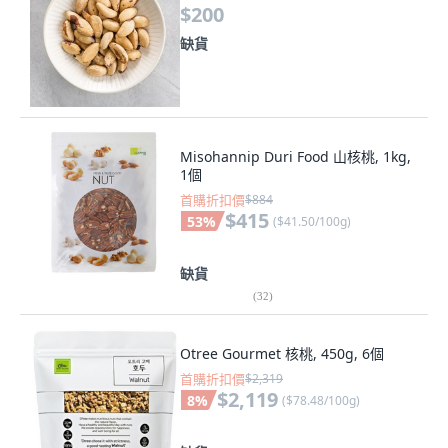
$200
缺貨
Misohannip Duri Food 山核桃, 1kg,
1個
首購折扣價
$884
$415
53
%
(
$41.50/100g
)
缺貨
(
32
)
Otree Gourmet 核桃, 450g, 6個
首購折扣價
$2,319
$2,119
8
%
(
$78.48/100g
)