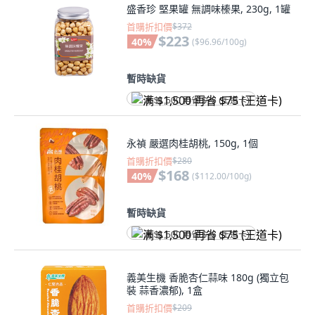
盛香珍 堅果罐 無調味榛果, 230g, 1罐
首購折扣價
$372
$223
40
%
(
$96.96/100g
)
暫時缺貨
满 $1,500 再省 $75 (王道卡)
永禎 嚴選肉桂胡桃, 150g, 1個
首購折扣價
$280
$168
40
%
(
$112.00/100g
)
暫時缺貨
满 $1,500 再省 $75 (王道卡)
義美生機 香脆杏仁蒜味 180g (獨立包
裝 蒜香濃郁), 1盒
首購折扣價
$209