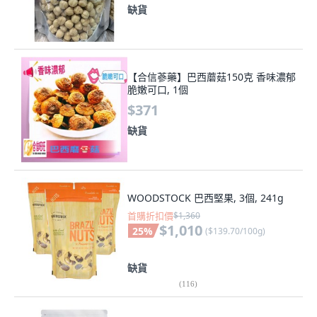
缺貨
【合信蔘藥】巴西蘑菇150克 香味濃郁
脆嫩可口, 1個
$371
缺貨
WOODSTOCK 巴西堅果, 3個, 241g
首購折扣價
$1,360
$1,010
25
%
(
$139.70/100g
)
缺貨
(
116
)