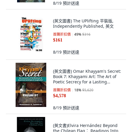
8/19
預計送達
(英文圖書) The UPlifting 平裝版,
Independently Published, 英文
首購折扣價
49
%
$316
$161
8/19
預計送達
(英文圖書) Omar Khayyam's Secret:
Book 7: Khayyami Art: The Art of
Poetic Secrecy for a Lasting
Existenc... 精裝版, Okcir Press
首購折扣價
18
%
$5,620
(Imprint of Ahe..., 英文
$4,578
8/19
預計送達
(英文書)Elvira Hernández Beyond
the Chilean Flag： Readings Into