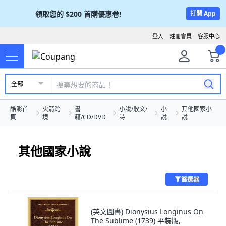
領取您的
$200
首購優惠卷!
打開 App
登入
註冊會員
客服中心
全部
酷澎首
火箭跨
書
小說/散文/
小
其他國家小
頁
境
籍/CD/DVD
詩
說
說
其他國家小說
篩選器
(英文圖書) Dionysius Longinus On
The Sublime (1739) 平裝版,