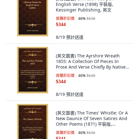
English Verse (1898) 平裝版,
Kessinger Publishing, 英文
首購折扣價
46
%
$638
$344
8/19
預計送達
(英文圖書) The Ayrshire Wreath
1855: A Collection Of Pieces In
Prose And Verse Chiefly By Native
Auth... 平裝版, Kessinger
首購折扣價
46
%
$638
Publishing, 英文
$344
8/19
預計送達
(英文圖書) The Times' Whistle: Or A
New Daunce Of Seven Satires And
Other Poems (1871) 平裝版,
Kessinger Publishing, 英文
首購折扣價
46
%
$636
$341