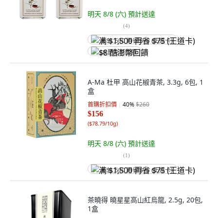
明天 8/8 (六)
預計送達
(
4
)
满 $1,500 再省 $75 (王道卡)
$8 酷澎幣回饋
A-Ma 杜甲 高山花椒青茶, 3.3g, 6包, 1
盒
首購折扣價
40
%
$260
$156
(
$78.79/10g
)
明天 8/8 (六)
預計送達
(
1
)
满 $1,500 再省 $75 (王道卡)
茶曉得 曉星星高山紅烏龍, 2.5g, 20包,
1盒