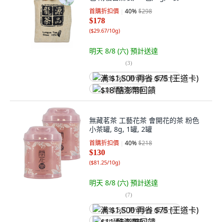
首購折扣價
40
%
$298
$178
(
$29.67/10g
)
明天 8/8 (六)
預計送達
(
3
)
满 $1,500 再省 $75 (王道卡)
$18 酷澎幣回饋
無藏茗茶 工藝花茶 會開花的茶 粉色
小茶罐, 8g, 1罐, 2罐
首購折扣價
40
%
$218
$130
(
$81.25/10g
)
明天 8/8 (六)
預計送達
(
7
)
满 $1,500 再省 $75 (王道卡)