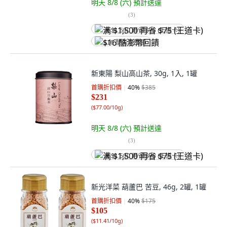
明天 8/8 (六)
預計送達
(
3
)
满 $1,500 再省 $75 (王道卡)
$16 酷澎幣回饋
新東陽 梨山高山茶, 30g, 1入, 1罐
首購折扣價
40
%
$385
$231
(
$77.00/10g
)
明天 8/8 (六)
預計送達
(
3
)
满 $1,500 再省 $75 (王道卡)
新光洋菜 葫蘆巴 苦豆, 46g, 2罐, 1罐
首購折扣價
40
%
$175
$105
(
$11.41/10g
)