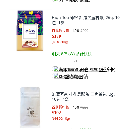
$11 酷澎幣回饋
High Tea 伂橙 紅棗黑薑君茶, 26g, 10
包, 1袋
首購折扣價
40
%
$299
$179
(
$6.89/10g
)
明天 8/8 (六)
預計送達
(
2
)
满 $1,500 再省 $75 (王道卡)
$9 酷澎幣回饋
無藏茗茶 桂花烏龍茶 三角茶包, 3g,
10包, 1袋
首購折扣價
40
%
$320
$192
(
$64.00/10g
)