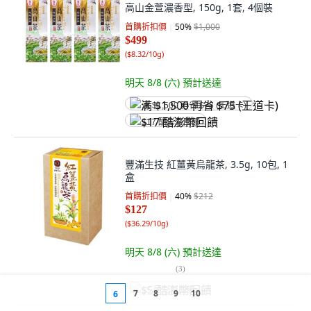
高山金萱濃香型, 150g, 1套, 4個裝
首購折扣價
50
%
$1,000
$499
(
$8.32/10g
)
明天 8/8 (六)
預計送達
满 $1,500 再省 $75 (王道卡)
$17 酷澎幣回饋
豐滿生技 紅薑黃烏龍茶, 3.5g, 10包, 1
盒
首購折扣價
40
%
$212
$127
(
$36.29/10g
)
明天 8/8 (六)
預計送達
(
3
)
$5 酷澎幣回饋
7
8
9
10
6