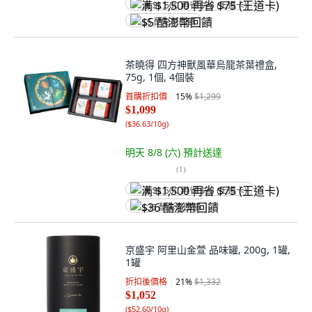
满 $1,500 再省 $75 (王道卡)
$5 酷澎幣回饋
茶曉得 四方神獸風華烏龍茶葉禮盒,
75g, 1個, 4個裝
首購折扣價
15
%
$1,299
$1,099
(
$36.63/10g
)
明天 8/8 (六)
預計送達
(
1
)
满 $1,500 再省 $75 (王道卡)
$36 酷澎幣回饋
京盛宇 阿里山金萱 品味罐, 200g, 1罐,
1罐
折扣後價格
21
%
$1,332
$1,052
(
$52.60/10g
)