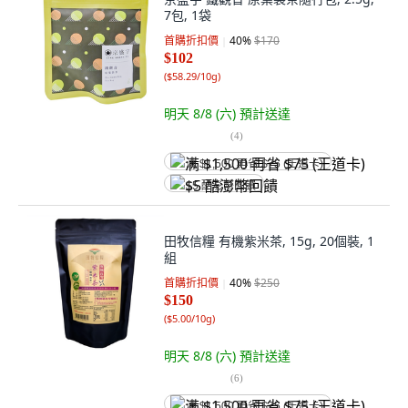
7包, 1袋
首購折扣價
40
%
$170
$102
(
$58.29/10g
)
明天 8/8 (六)
預計送達
(
4
)
满 $1,500 再省 $75 (王道卡)
$5 酷澎幣回饋
田牧信糧 有機紫米茶, 15g, 20個裝, 1
組
首購折扣價
40
%
$250
$150
(
$5.00/10g
)
明天 8/8 (六)
預計送達
(
6
)
满 $1,500 再省 $75 (王道卡)