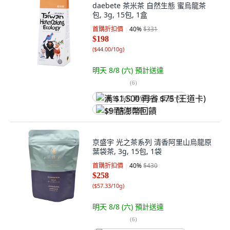
daebete 茶米茶 自然生態 蜜烏龍茶
包, 3g, 15包, 1盒
首購折扣價
40
%
$331
$198
(
$44.00/10g
)
明天 8/8 (六)
預計送達
(
6
)
满 $1,500 再省 $75 (王道卡)
$9 酷澎幣回饋
京盛宇 光之茶系列 清香阿里山烏龍原
葉袋茶, 3g, 15包, 1袋
首購折扣價
40
%
$430
$258
(
$57.33/10g
)
明天 8/8 (六)
預計送達
(
6
)