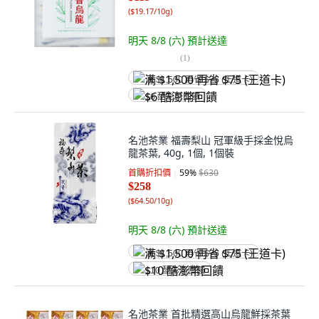
(
$19.17/10g
)
明天 8/8 (六)
預計送達
(
1
)
满 $1,500 再省 $75 (王道卡)
$6 酷澎幣回饋
名池茶業 福壽梨山 冠軍級手採金悅烏
龍茶葉, 40g, 1個, 1個裝
首購折扣價
59
%
$630
$258
(
$64.50/10g
)
明天 8/8 (六)
預計送達
满 $1,500 再省 $75 (王道卡)
$10 酷澎幣回饋
名池茶業 首批精選高山烏龍鮮採茶葉