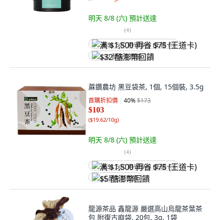
明天 8/8 (六)
預計送達
(
4
)
满 $1,500 再省 $75 (王道卡)
$32 酷澎幣回饋
蔴鑽農坊 黑豆袋茶, 1個, 15個裝, 3.5g
首購折扣價
40
%
$173
$103
(
$19.62/10g
)
明天 8/8 (六)
預計送達
(
4
)
满 $1,500 再省 $75 (王道卡)
$5 酷澎幣回饋
龍源茶品 鑫龍源 嚴選高山烏龍茶葉茶
包 附復古麻袋, 20包, 3g, 1袋