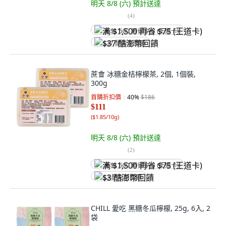
明天 8/8 (六)
預計送達
(
4
)
满 $1,500 再省 $75 (王道卡)
$37 酷澎幣回饋
蔗會 冰糖金桔檸檬茶, 2個, 1個裝,
300g
首購折扣價
40
%
$186
$111
(
$1.85/10g
)
明天 8/8 (六)
預計送達
(
2
)
满 $1,500 再省 $75 (王道卡)
$3 酷澎幣回饋
CHILL 愛吃 黑糖冬瓜檸檬, 25g, 6入, 2
袋