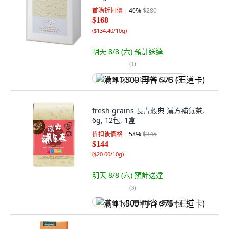
首購折扣價
40
%
$280
$168
(
$134.40/10g
)
明天 8/8 (六)
預計送達
(
1
)
满 $1,500 再省 $75 (王道卡)
fresh grains 長青穀典 漢方補氣茶,
6g, 12包, 1盒
折扣後價格
58
%
$345
$144
(
$20.00/10g
)
明天 8/8 (六)
預計送達
(
3
)
满 $1,500 再省 $75 (王道卡)