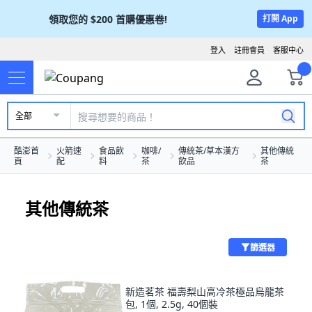
領取您的
$200
首購優惠卷!
打開 App
登入
註冊會員
客服中心
全部
酷澎首
火箭速
食品飲
咖啡/
傳統茶/草本漢方
其他傳統
頁
配
料
茶
飲品
茶
其他傳統茶
篩選器
新造茗茶 福壽梨山高冷茶極品烏龍茶
包, 1個, 2.5g, 40個裝