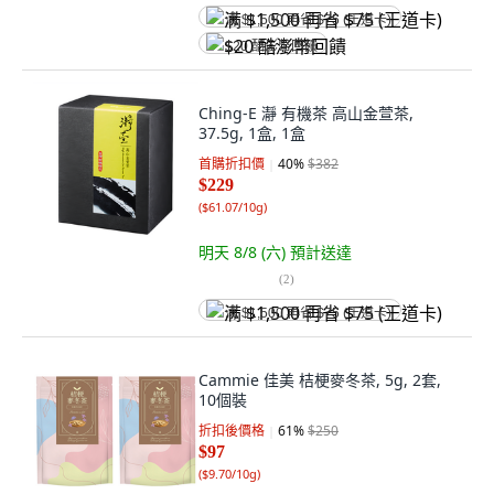
满 $1,500 再省 $75 (王道卡)
$20 酷澎幣回饋
Ching-E 瀞 有機茶 高山金萱茶,
37.5g, 1盒, 1盒
首購折扣價
40
%
$382
$229
(
$61.07/10g
)
明天 8/8 (六)
預計送達
(
2
)
满 $1,500 再省 $75 (王道卡)
Cammie 佳美 桔梗麥冬茶, 5g, 2套,
10個裝
折扣後價格
61
%
$250
$97
(
$9.70/10g
)