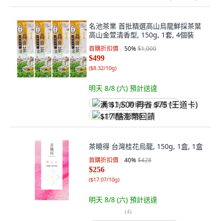
名池茶業 首批精選高山烏龍鮮採茶葉
高山金萱清香型, 150g, 1套, 4個裝
首購折扣價
50
%
$1,000
$499
(
$8.32/10g
)
明天 8/8 (六)
預計送達
满 $1,500 再省 $75 (王道卡)
$17 酷澎幣回饋
茶曉得 台灣桂花烏龍, 150g, 1盒, 1盒
首購折扣價
40
%
$428
$256
(
$17.07/10g
)
明天 8/8 (六)
預計送達
(
4
)