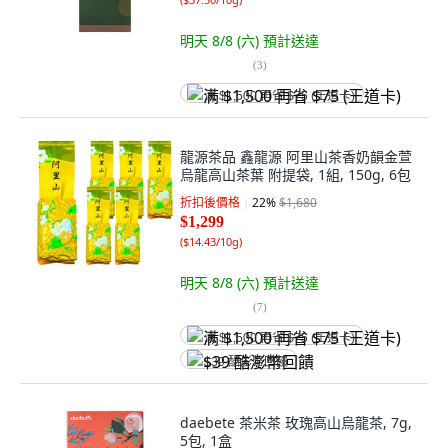
明天 8/8 (六)
預計送達
(
3
)
满 $1,500 再省 $75 (王道卡)
龍源茶品 鑫龍源 阿里山茶香奶韻金萱
烏龍高山茶葉 附提袋, 1組, 150g, 6包
折扣後價格
22
%
$1,680
$1,299
(
$14.43/10g
)
明天 8/8 (六)
預計送達
(
7
)
满 $1,500 再省 $75 (王道卡)
$39 酷澎幣回饋
daebete 茶米茶 玫瑰高山烏龍茶, 7g,
5包, 1盒