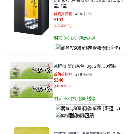
Ching-E 瀞 有機凍頂烏龍茶, 37.5g, 1
盒, 1盒
首購折扣價
40
%
$255
$153
(
$40.80/10g
)
明天 8/8 (六)
預計送達
满 $1,500 再省 $75 (王道卡)
茶曉得 梨山茶包, 3g, 2套, 30個裝
首購折扣價
37
%
$540
$340
(
$18.89/10g
)
明天 8/8 (六)
預計送達
满 $1,500 再省 $75 (王道卡)
$27 酷澎幣回饋
京盛宇 鐵觀音 原葉袋茶隨行包, 2.5g,