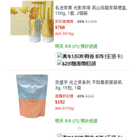
名池茶業 光影茶境 高山烏龍茶葉禮盒,
150g, 1套, 2個裝
折扣後價格
49
%
$1,500
$760
(
$25.33/10g
)
明天 8/8 (六)
預計送達
满 $1,500 再省 $75 (王道卡)
$23 酷澎幣回饋
京盛宇 光之茶系列 不知春原葉袋茶,
3g, 15包, 1袋
首購折扣價
40
%
$320
$192
(
$42.67/10g
)
明天 8/8 (六)
預計送達
(
3
)