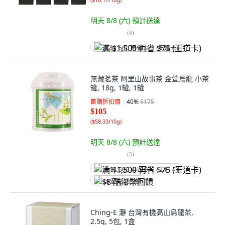
明天 8/8 (六)
預計送達
(
4
)
满 $1,500 再省 $75 (王道卡)
無藏茗茶 阿里山故事茶 金萱烏龍 小茶
罐, 18g, 1罐, 1罐
首購折扣價
40
%
$175
$105
(
$58.33/10g
)
明天 8/8 (六)
預計送達
(
5
)
满 $1,500 再省 $75 (王道卡)
$8 酷澎幣回饋
Ching-E 瀞 台灣有機高山烏龍茶,
2.5g, 5包, 1盒