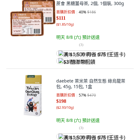
蔗會 黑糖薑母茶, 2個, 1個裝, 300g
首購折扣價
40
%
$186
$111
(
$1.85/10g
)
明天 8/8 (六)
預計送達
(
3
)
满 $1,500 再省 $75 (王道卡)
$3 酷澎幣回饋
daebete 茶米茶 自然生態 綠烏龍茶
包, 45g, 15包, 1盒
首購折扣價
57
%
$470
$198
(
$2.93/10g
)
明天 8/8 (六)
預計送達
(
3
)
满 $1,500 再省 $75 (王道卡)