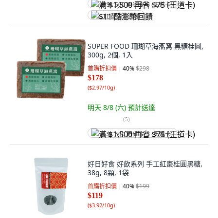
满 $1,500 再省 $75 (王道卡)
$11 酷澎幣回饋
SUPER FOOD 珊瑚草海燕窩 黑糖桂圓,
300g, 2個, 1入
首購折扣價
40
%
$298
$178
(
$2.97/10g
)
明天 8/8 (六)
預計送達
(
5
)
满 $1,500 再省 $75 (王道卡)
好日好食 好飲系列 手工紅棗桂圓黑糖,
38g, 8顆, 1袋
首購折扣價
40
%
$199
$119
(
$3.92/10g
)