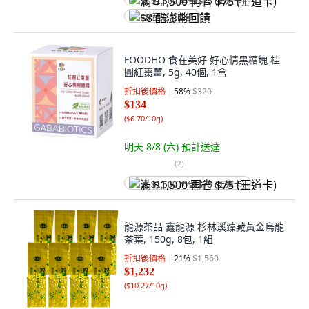
满 $1,500 再省 $75 (王道卡)
$8 酷澎幣回饋
FOODHO 食在美好 好心情黑糖塊 桂
圓紅棗薑, 5g, 40個, 1盒
折扣後價格
58
%
$320
$134
(
$6.70/10g
)
明天 8/8 (六)
預計送達
(
2
)
满 $1,500 再省 $75 (王道卡)
龍源茶品 鑫龍源 杉林溪臻藏黃金烏龍
茶葉, 150g, 8包, 1組
折扣後價格
21
%
$1,560
$1,232
(
$10.27/10g
)