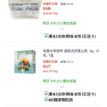
首購折扣價
36
%
$548
$348
(
$34.80/10g
)
明天 8/8 (六)
預計送達
(
2
)
满 $1,500 再省 $75 (王道卡)
有嘉木茶研所 濾掛式阿里山茶, 3g, 10
包, 1盒
首購折扣價
40
%
$213
$127
(
$42.33/10g
)
明天 8/8 (六)
預計送達
(
2
)
满 $1,500 再省 $75 (王道卡)
$6 酷澎幣回饋