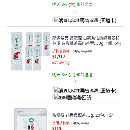
明天 8/8 (六)
預計送達
(
5
)
满 $1,500 再省 $75 (王道卡)
龍源茶品 鑫龍源 白毫茶仙嫩綠菁翠杉
林溪 有機綠茶高山茶葉, 30g, 1組, 6包
折扣後價格
18
%
$1,600
$1,312
(
$72.89/10g
)
明天 8/8 (六)
預計送達
(
6
)
满 $1,500 再省 $75 (王道卡)
$39 酷澎幣回饋
茶曉得 花香烏龍茶, 3g, 20包, 1盒
首購折扣價
40
%
$193
$115