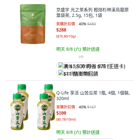
京盛宇 光之茶系列 輕焙杉林溪烏龍原
葉袋茶, 2.5g, 15包, 1袋
首購折扣價
40
%
$480
$288
(
$76.80/10g
)
明天 8/8 (六)
預計送達
(
4
)
满 $1,500 再省 $75 (王道卡)
$11 酷澎幣回饋
Q-Life 享活 山苦瓜茶 1瓶, 4個, 1個裝,
320ml
首購折扣價
40
%
$167
$100
(
$0.78/10ml
)
明天 8/8 (六)
預計送達