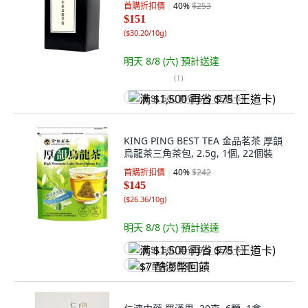
首購折扣價
40
%
$253
$151
(
$30.20/10g
)
明天 8/8 (六)
預計送達
(
1
)
满 $1,500 再省 $75 (王道卡)
KING PING BEST TEA 金品茗茶 厚韻
烏龍茶三角茶包, 2.5g, 1個, 22個裝
首購折扣價
40
%
$242
$145
(
$26.36/10g
)
明天 8/8 (六)
預計送達
满 $1,500 再省 $75 (王道卡)
$7 酷澎幣回饋