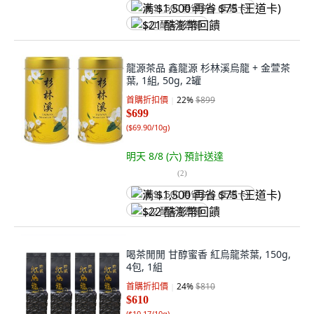
满 $1,500 再省 $75 (王道卡)
$21 酷澎幣回饋
龍源茶品 鑫龍源 杉林溪烏龍 + 金萱茶
葉, 1組, 50g, 2罐
首購折扣價
22
%
$899
$699
(
$69.90/10g
)
明天 8/8 (六)
預計送達
(
2
)
满 $1,500 再省 $75 (王道卡)
$22 酷澎幣回饋
喝茶閒閒 甘醇蜜香 紅烏龍茶葉, 150g,
4包, 1組
首購折扣價
24
%
$810
$610
(
$10.17/10g
)