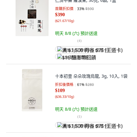
仁濟中藥 羅漢果, 30克, 6顆, 1盒
首購折扣價
33
%
$590
$390
(
$21.67/10g
)
明天 8/8 (六)
預計送達
(
4
)
满 $1,500 再省 $75 (王道卡)
$16 酷澎幣回饋
十本初壹 朵朵玫瑰烏龍, 3g, 10入, 1袋
折扣後價格
61
%
$280
$109
(
$36.33/10g
)
明天 8/8 (六)
預計送達
(
1
)
满 $1,500 再省 $75 (王道卡)