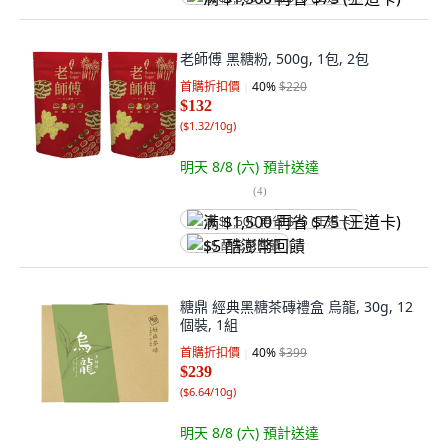
老師傅 黑糖粉, 500g, 1包, 2包
首購折扣價
40
%
$220
$132
(
$1.32/10g
)
明天 8/8 (六)
預計送達
(
4
)
满 $1,500 再省 $75 (王道卡)
$5 酷澎幣回饋
糖鼎 經典黑糖茶磚禮盒 烏龍, 30g, 12
個裝, 1組
首購折扣價
40
%
$399
$239
(
$6.64/10g
)
明天 8/8 (六)
預計送達