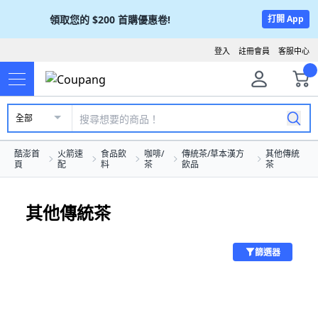
領取您的
$200
首購優惠卷!
打開 App
登入
註冊會員
客服中心
全部
酷澎首
火箭速
食品飲
咖啡/
傳統茶/草本漢方
其他傳統
頁
配
料
茶
飲品
茶
其他傳統茶
篩選器