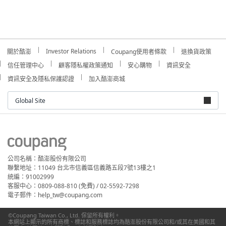
Investor Relations
關於酷澎
Coupang使用者條款
退換貨政策
信任管理中心
顧客隱私權政策通知
安心購物
資訊安全
資訊安全及隱私保護認證
加入酷澎商城
Global Site
公司名稱：酷澎股份有限公司
聯繫地址：11049 台北市信義區信義路五段7號13樓之1
統編：91002999
客服中心：0809-088-810 (免費) / 02-5592-7298
電子郵件：help_tw@coupang.com
©Coupang Taiwan Co., Ltd. 保留所有權利。
本網站上顯示的所有商標、標誌和服務標誌均為酷澎股份有限公司和/或其在美國和其