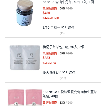
pesqua 森山牛角茶, 40g, 1入, 1個
首購折扣價
50
%
$960
$480
(
$120.00/10g
)
8/10 星期一
預計送達
(
15
)
枸杞子茶茶包, 1g, 50入, 2個
首購折扣價
59
%
$695
$283
(
$28.30/10g
)
後天 8/8 (六)
預計送達
(
218
)
SSANGGYE 袋裝溫暖充電肉桂生薑茶
茶包, 40個
首購折扣價
33
%
$600