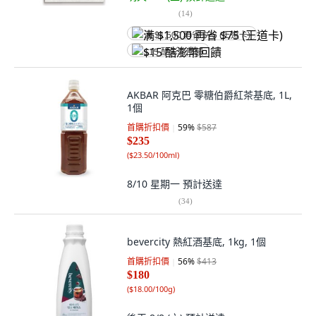
(
14
)
满 $1,500 再省 $75 (王道卡)
$15 酷澎幣回饋
AKBAR 阿克巴 零糖伯爵紅茶基底, 1L,
1個
首購折扣價
59
%
$587
$235
(
$23.50/100ml
)
8/10 星期一
預計送達
(
34
)
bevercity 熱紅酒基底, 1kg, 1個
首購折扣價
56
%
$413
$180
(
$18.00/100g
)