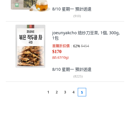
8/10 星期一
預計送達
(
910
)
joeunyakcho 焙炒刀豆茶, 1個, 300g,
1包
首購折扣價
62
%
$454
$170
(
$5.67/10g
)
8/10 星期一
預計送達
(
8225
)
1
2
3
4
5