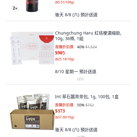
(
$5.51/100g
)
後天 8/8 (六)
預計送達
Chungchung Haru 紅桔梗濃縮飲,
10g, 36條, 1組
首購折扣價
40
%
$1,524
$905
(
$25.14/10g
)
8/10 星期一
預計送達
(
25
)
Int 草石蠶茶茶包, 1g, 100包, 1盒
首購折扣價
50
%
$752
$373
(
$37.30/10g
)
後天 8/8 (六)
預計送達
(
138
)