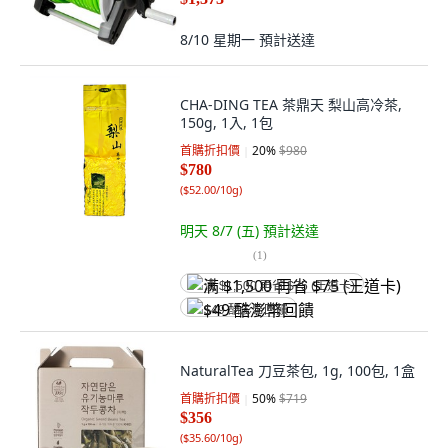
8/10 星期一
預計送達
CHA-DING TEA 茶鼎天 梨山高冷茶,
150g, 1入, 1包
首購折扣價
20
%
$980
$780
(
$52.00/10g
)
明天 8/7 (五)
預計送達
(
1
)
满 $1,500 再省 $75 (王道卡)
$49 酷澎幣回饋
NaturalTea 刀豆茶包, 1g, 100包, 1盒
首購折扣價
50
%
$719
$356
(
$35.60/10g
)