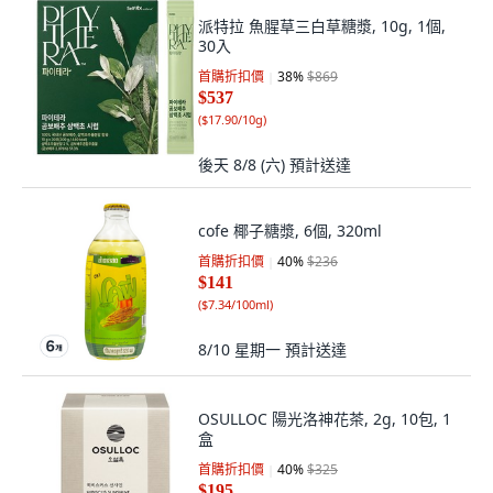
派特拉 魚腥草三白草糖漿, 10g, 1個,
30入
首購折扣價
38
%
$869
$537
(
$17.90/10g
)
後天 8/8 (六)
預計送達
cofe 椰子糖漿, 6個, 320ml
首購折扣價
40
%
$236
$141
(
$7.34/100ml
)
8/10 星期一
預計送達
OSULLOC 陽光洛神花茶, 2g, 10包, 1
盒
首購折扣價
40
%
$325
$195