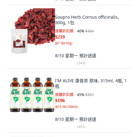
Soupro Herb Cornus officinalis,
300g, 1包
首購折扣價
40
%
$366
$219
(
$7.30/10g
)
8/10 星期一
預計送達
(
343
)
I'M ALIVE 康普茶 原味, 315ml, 4瓶, 1
瓶
首購折扣價
45
%
$357
$196
(
$15.56/100ml
)
8/10 星期一
預計送達
(
451
)