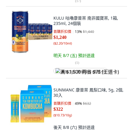
(
17
)
KULU 咕嚕康普茶 南非國寶茶, 1箱,
235ml, 24個裝
首購折扣價
13
%
$1,440
$1,240
(
$2.20/10ml
)
明天 8/7 (五)
預計送達
(
1
)
满 $1,500 再省 $75 (王道卡)
SUNMANC 康普茶 鳳梨口味, 5g, 2個,
30入
首購折扣價
49
%
$632
$322
(
$10.73/10g
)
後天 8/8 (六)
預計送達