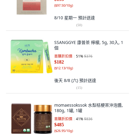
(
$97.50/10g
)
8/10 星期一
預計送達
(
50
)
SSANGGYE 康普茶 檸檬, 5g, 30入, 1
個
首購折扣價
51
%
$376
$182
(
$12.13/10g
)
後天 8/8 (六)
預計送達
(
15
)
momaessokssok 水梨桔梗茶沖泡醬,
180g, 1罐, 1罐
首購折扣價
41
%
$836
$485
(
$26.95/10g
)