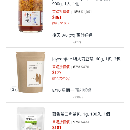
900g, 1入, 1個
首購折扣價
18
%
$1,061
$861
(
$9.57/10g
)
後天 8/8 (六)
預計送達
(
472
)
Jayeonjiae 特大刀豆茶, 60g, 1包, 2包
首購折扣價
62
%
$470
$177
(
$14.75/10g
)
8/10 星期一
預計送達
(
2382
)
茴香茶三角茶包, 1g, 100入, 1個
首購折扣價
57
%
$423
$181