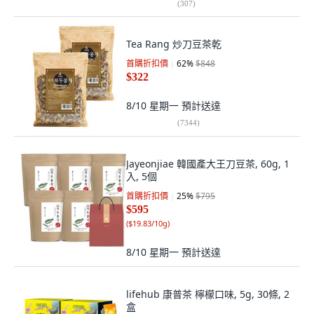
(
307
)
Tea Rang 炒刀豆茶乾
首購折扣價
62
%
$848
$322
8/10 星期一
預計送達
(
7344
)
Jayeonjiae 韓國產大王刀豆茶, 60g, 1
入, 5個
首購折扣價
25
%
$795
$595
(
$19.83/10g
)
8/10 星期一
預計送達
lifehub 康普茶 檸檬口味, 5g, 30條, 2
盒