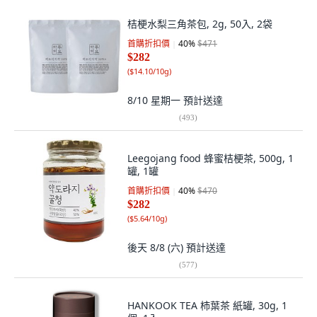
桔梗水梨三角茶包, 2g, 50入, 2袋
首購折扣價
40
%
$471
$282
(
$14.10/10g
)
8/10 星期一
預計送達
(
493
)
Leegojang food 蜂蜜桔梗茶, 500g, 1
罐, 1罐
首購折扣價
40
%
$470
$282
(
$5.64/10g
)
後天 8/8 (六)
預計送達
(
577
)
HANKOOK TEA 柿葉茶 紙罐, 30g, 1