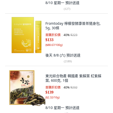
8/10 星期一
預計送達
(
127
)
Fromtoday 檸檬發酵康普茶隨身包,
5g, 30條
首購折扣價
40
%
$223
$133
(
$88.67/100g
)
後天 8/8 (六)
預計送達
(
2189
)
東光綜合物產 韓國產 紫蘇葉 紅紫蘇
葉, 600克, 1個
首購折扣價
40
%
$232
$139
(
$2.32/10g
)
8/10 星期一
預計送達