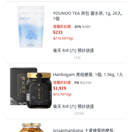
YOUNOO TEA 茶包 露水茶, 1g, 20入,
1個
首購折扣價
40
%
$389
$233
(
$116.50/10g
)
後天 8/8 (六)
預計送達
(
14
)
Hanbogam 黑桔梗膏, 1個, 1.5kg, 1入
首購折扣價
9
%
$2,119
$1,919
(
$12.79/10g
)
後天 8/8 (六)
預計送達
(
2334
)
Jirisanhanbong 土產蜂蜜桔梗茶,