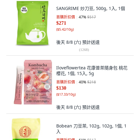
SANGRIME 炒刀豆, 500g, 1入, 1個
首購折扣價
47
%
$517
$271
(
$5.42/10g
)
後天 8/8 (六)
預計送達
(
1268
)
Iloveflowertea 花康普茶隨身包 桃花
櫻花, 1個, 15入, 5g
首購折扣價
40
%
$218
$130
(
$17.33/10g
)
後天 8/8 (六)
預計送達
Bobean 刀豆茶, 102g, 102g, 1個, 1
入