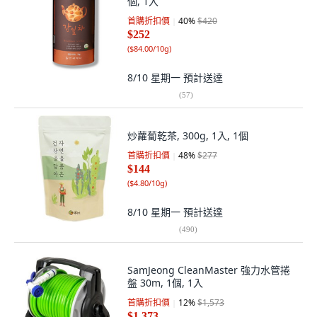
個, 1入
首購折扣價
40
%
$420
$252
(
$84.00/10g
)
8/10 星期一
預計送達
(
57
)
炒蘿蔔乾茶, 300g, 1入, 1個
首購折扣價
48
%
$277
$144
(
$4.80/10g
)
8/10 星期一
預計送達
(
490
)
SamJeong CleanMaster 強力水管捲
盤 30m, 1個, 1入
首購折扣價
12
%
$1,573
$1,373