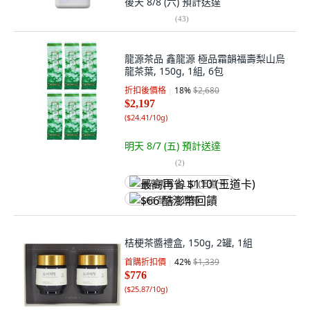
後天 8/8 (六)
預計送達
(
43
)
龍源茶品 鑫龍源 極品霜韻福壽梨山烏
龍茶葉, 150g, 1組, 6包
折扣後價格
18
%
$2,680
$2,197
(
$24.41/10g
)
明天 8/7 (五)
預計送達
(
2
)
最高再省 $110 (王道卡)
$66 酷澎幣回饋
桔梗茶醬禮盒, 150g, 2罐, 1組
首購折扣價
42
%
$1,339
$776
(
$25.87/10g
)