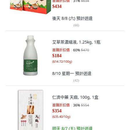
首購折扣價
31
%
$634
$434
後天 8/8 (六)
預計送達
(
66
)
艾草茶濃縮液, 1.25kg, 1瓶
首購折扣價
60
%
$470
$184
(
$14.72/100g
)
8/10 星期一
預計送達
(
42
)
仁濟中藥 天麻, 100g, 1盒
首購折扣價
36
%
$554
$354
(
$35.40/10g
)
明天 8/7 (五)
預計送達