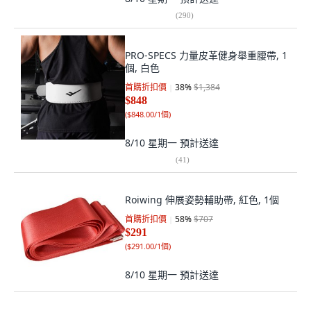
(
290
)
PRO-SPECS 力量皮革健身舉重腰帶, 1
個, 白色
首購折扣價
38
%
$1,384
$848
(
$848.00/1個
)
8/10 星期一
預計送達
(
41
)
Roiwing 伸展姿勢輔助帶, 紅色, 1個
首購折扣價
58
%
$707
$291
(
$291.00/1個
)
8/10 星期一
預計送達