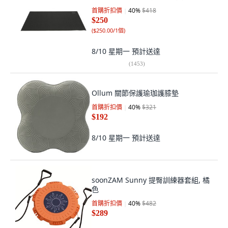
首購折扣價
40
%
$418
$250
(
$250.00/1個
)
8/10 星期一
預計送達
(
1453
)
Ollum 關節保護瑜珈護膝墊
首購折扣價
40
%
$321
$192
8/10 星期一
預計送達
soonZAM Sunny 提臀訓練器套組, 橘
色
首購折扣價
40
%
$482
$289