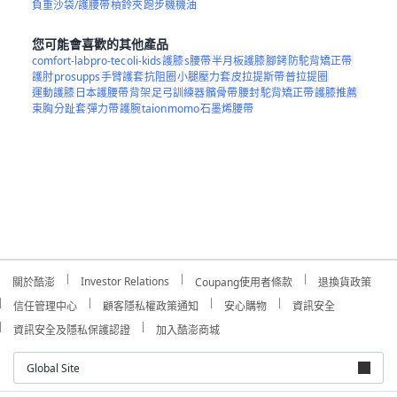
負重沙袋/護腰帶
槓鈴夾
跑步機機油
您可能會喜歡的其他產品
comfort-lab
pro-tec
oli-kids
護膝
s腰帶
半月板護膝
腳銬
防駝背矯正帶
護肘
prosupps
手臂護套
抗阻圈
小腿壓力套
皮拉提斯帶
普拉提圈
運動護膝
日本護腰帶
背架
足弓訓練器
髕骨帶
腰封
駝背矯正帶
護膝推薦
束胸
分趾套
彈力帶
護腕
taion
momo
石墨烯腰帶
Investor Relations
關於酷澎
Coupang使用者條款
退換貨政策
信任管理中心
顧客隱私權政策通知
安心購物
資訊安全
資訊安全及隱私保護認證
加入酷澎商城
Global Site