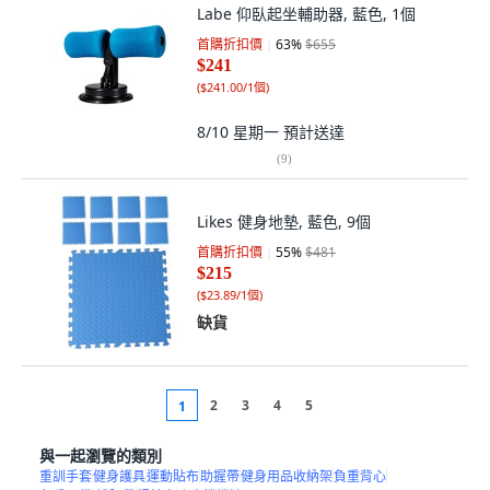
Labe 仰臥起坐輔助器, 藍色, 1個
首購折扣價
63
%
$655
$241
(
$241.00/1個
)
8/10 星期一
預計送達
(
9
)
Likes 健身地墊, 藍色, 9個
首購折扣價
55
%
$481
$215
(
$23.89/1個
)
缺貨
2
3
4
5
1
與一起瀏覽的類別
重訓手套
健身護具
運動貼布
助握帶
健身用品收納架
負重背心