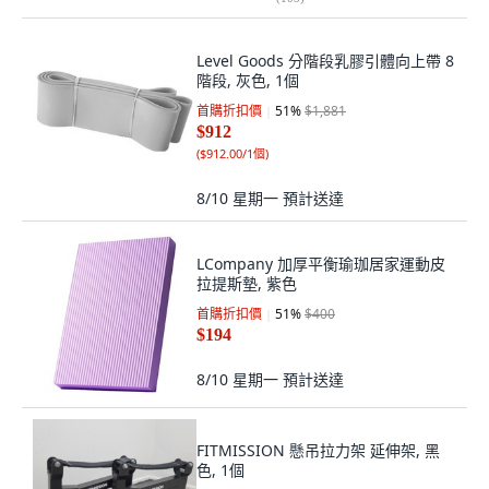
Level Goods 分階段乳膠引體向上帶 8
階段, 灰色, 1個
首購折扣價
51
%
$1,881
$912
(
$912.00/1個
)
8/10 星期一
預計送達
LCompany 加厚平衡瑜珈居家運動皮
拉提斯墊, 紫色
首購折扣價
51
%
$400
$194
8/10 星期一
預計送達
FITMISSION 懸吊拉力架 延伸架, 黑
色, 1個