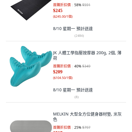
首購折扣價
58
%
$591
$245
(
$245.00/1個
)
8/10 星期一
預計送達
(
2484
)
JK 人體工學指壓按摩器 200g, 2個, 薄
荷
首購折扣價
40
%
$349
$209
(
$104.50/1個
)
8/10 星期一
預計送達
(
8
)
MELKIN 大型全方位健身器材墊, 米灰
色
首購折扣價
25
%
$797