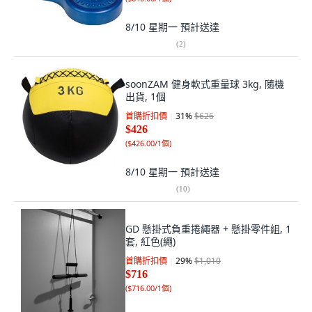
8/10 星期一
預計送達
(
2
)
soonZAM 健身軟式重量球 3kg, 隨機
出貨, 1個
首購折扣價
31
%
$626
$426
(
$426.00/1個
)
8/10 星期一
預計送達
(
10
)
GD 懸掛式負重捲繩器 + 懸掛零件組, 1
套, 紅色(繩)
首購折扣價
29
%
$1,010
$716
(
$716.00/1個
)