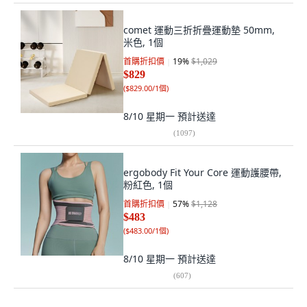
comet 運動三折折疊運動墊 50mm,
米色, 1個
首購折扣價
19
%
$1,029
$829
(
$829.00/1個
)
8/10 星期一
預計送達
(
1097
)
ergobody Fit Your Core 運動護腰帶,
粉紅色, 1個
首購折扣價
57
%
$1,128
$483
(
$483.00/1個
)
8/10 星期一
預計送達
(
607
)