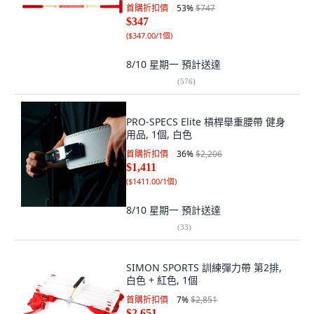
首購折扣價
53
%
$747
$347
(
$347.00/1個
)
8/10 星期一
預計送達
(
576
)
PRO-SPECS Elite 槓桿舉重腰帶 健身
用品, 1個, 白色
首購折扣價
36
%
$2,206
$1,411
(
$1411.00/1個
)
8/10 星期一
預計送達
(
33
)
SIMON SPORTS 訓練彈力帶 第2排,
白色 + 紅色, 1個
首購折扣價
7
%
$2,851
$2,651