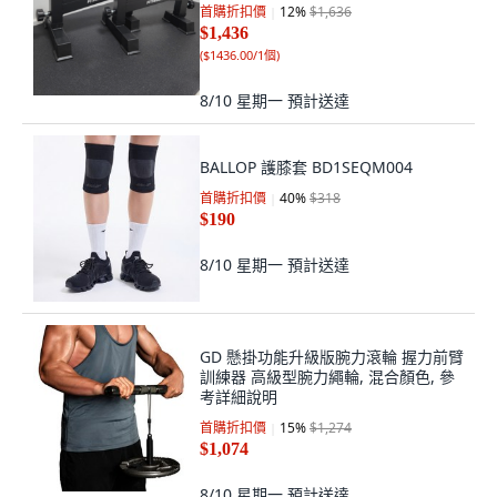
首購折扣價
12
%
$1,636
$1,436
(
$1436.00/1個
)
8/10 星期一
預計送達
BALLOP 護膝套 BD1SEQM004
首購折扣價
40
%
$318
$190
8/10 星期一
預計送達
GD 懸掛功能升級版腕力滾輪 握力前臂
訓練器 高級型腕力繩輪, 混合顏色, 參
考詳細說明
首購折扣價
15
%
$1,274
$1,074
8/10 星期一
預計送達