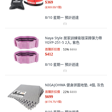
$369
(
$369.00/1個
)
8/10 星期一
預計送達
(
1
)
Naya Style 居家訓練瑜珈深蹲彈力帶
YGYP-251-5 2入, 紫色
首購折扣價
53
%
$893
$412
8/10 星期一
預計送達
(
1
)
NIGAJOHWA 健身拼圖地墊, 4個, 灰色
首購折扣價
22
%
$899
$699
(
$174.75/1個
)
8/10 星期一
預計送達