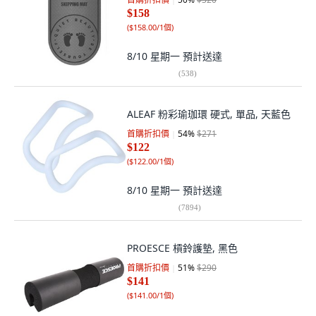
$158
(
$158.00/1個
)
8/10 星期一
預計送達
(
538
)
ALEAF 粉彩瑜珈環 硬式, 單品, 天藍色
首購折扣價
54
%
$271
$122
(
$122.00/1個
)
8/10 星期一
預計送達
(
7894
)
PROESCE 槓鈴護墊, 黑色
首購折扣價
51
%
$290
$141
(
$141.00/1個
)