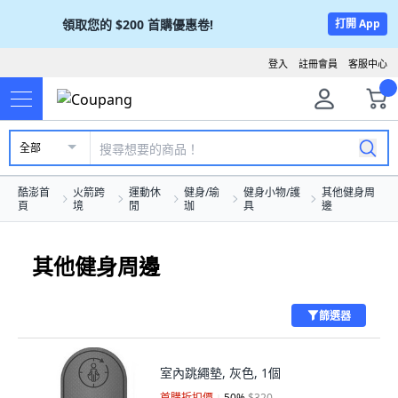
領取您的
$200
首購優惠卷!
打開 App
登入
註冊會員
客服中心
全部
酷澎首
火箭跨
運動休
健身/瑜
健身小物/護
其他健身周
頁
境
閒
珈
具
邊
其他健身周邊
篩選器
室內跳繩墊, 灰色, 1個
首購折扣價
50
%
$320