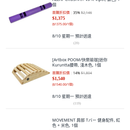
個
首購折扣價
35
%
$2,146
$1,375
(
$1375.00/1個
)
8/10 星期一
預計送達
(
20
)
[Artbox POOM/快樂瑜珈]迷你
Kuruntta腰帶, 淺木色, 1個
首購折扣價
14
%
$1,804
$1,540
(
$1540.00/1個
)
8/10 星期一
預計送達
(
119
)
MOVEMENT 肩部 Tバー 健身配件, 紅
色 + 米色, 1個