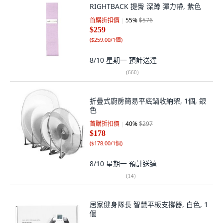
RIGHTBACK 提臀 深蹲 彈力帶, 紫色
首購折扣價
55
%
$576
$259
(
$259.00/1個
)
8/10 星期一
預計送達
(
660
)
折疊式廚房簡易平底鍋收納架, 1個, 銀
色
首購折扣價
40
%
$297
$178
(
$178.00/1個
)
8/10 星期一
預計送達
(
14
)
居家健身隊長 智慧平板支撐器, 白色, 1
個