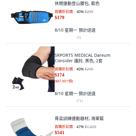
休閒運動登山腰包, 藍色
首購折扣價
40
%
$299
$179
8/10 星期一
預計送達
(
5
)
SRPORTS MEDICAL Dareum
Consider 護肘, 黑色, 2套
首購折扣價
40
%
$290
$174
(
$87.00/1個
)
8/10 星期一
預計送達
(
71
)
骨盆訓練運動器材, 海軍藍
首購折扣價
47
%
$1,029
$541