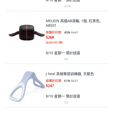
(
114
)
MELKIN 高級AB滾輪, 1個, 紅黑色,
ABS01
首購折扣價
40
%
$447
$268
(
$268.00/1個
)
8/10 星期一
預計送達
(
9
)
J heal 高級臀部訓練器, 天藍色
首購折扣價
61
%
$637
$247
8/10 星期一
預計送達
(
1
)