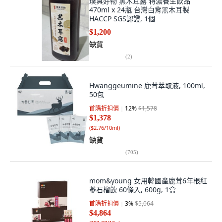
璞真好物 黑木耳露 特濃養生飲品
470ml x 24瓶 台灣白背黑木耳製
HACCP SGS認證, 1個
$1,200
缺貨
(
2
)
Hwanggeumine 鹿茸萃取液, 100ml,
50包
首購折扣價
12
%
$1,578
$1,378
(
$2.76/10ml
)
缺貨
(
705
)
mom&young 女用韓國產鹿茸6年根紅
蔘石榴飲 60條入, 600g, 1盒
首購折扣價
3
%
$5,064
$4,864