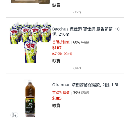
缺貨
(
157
)
Bacchus 保佳適 寶佳適 麝香葡萄, 10
個, 210ml
首購折扣價
60
%
$423
$167
(
$7.95/100ml
)
缺貨
(
182
)
O'kannae 漆樹發酵保健飲, 2個, 1.5L
首購折扣價
39
%
$505
$305
缺貨