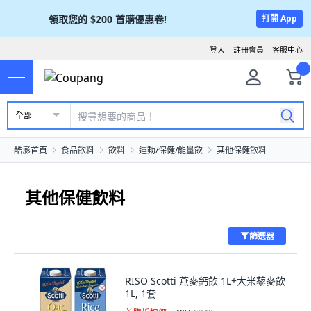
領取您的
$200
首購優惠卷!
打開 App
登入
註冊會員
客服中心
全部
酷澎首頁
食品飲料
飲料
運動/保健/能量飲
其他保健飲料
其他保健飲料
篩選器
RISO Scotti 燕麥鈣飲 1L+大米藜麥飲
1L, 1套