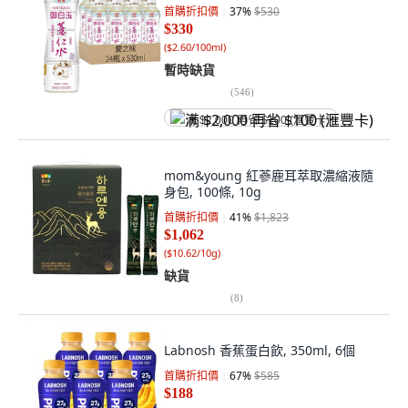
首購折扣價
37
%
$530
$330
(
$2.60/100ml
)
暫時缺貨
(
546
)
满 $2,000 再省 $100 (滙豐卡)
mom&young 紅蔘鹿耳萃取濃縮液隨
身包, 100條, 10g
首購折扣價
41
%
$1,823
$1,062
(
$10.62/10g
)
缺貨
(
8
)
Labnosh 香蕉蛋白飲, 350ml, 6個
首購折扣價
67
%
$585
$188