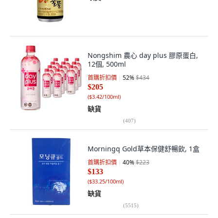
Nongshim 農心 day plus 膠原蛋白,
12個, 500ml
首購折扣價
52
%
$434
$205
(
$3.42/100ml
)
缺貨
(
407
)
Morningq Gold草本保健舒暢飲, 1盒
首購折扣價
40
%
$223
$133
(
$33.25/100ml
)
缺貨
(
5515
)