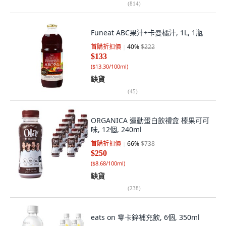
(
814
)
Funeat ABC果汁+卡曼橘汁, 1L, 1瓶
首購折扣價
40
%
$222
$133
(
$13.30/100ml
)
缺貨
(
45
)
ORGANICA 運動蛋白飲禮盒 榛果可可
味, 12個, 240ml
首購折扣價
66
%
$738
$250
(
$8.68/100ml
)
缺貨
(
238
)
eats on 零卡鋅補充飲, 6個, 350ml