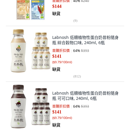
首購折扣價
40
%
$240
$144
缺貨
(
9
)
Labnosh 低糖植物性蛋白奶昔粉隨身
瓶 綜合穀物口味, 240ml, 6瓶
首購折扣價
64
%
$393
$141
(
$9.79/100ml
)
缺貨
(
812
)
Labnosh 低糖植物性蛋白奶昔粉隨身
瓶 可可口味, 240ml, 6瓶
首購折扣價
64
%
$393
$141
(
$9.79/100ml
)
缺貨