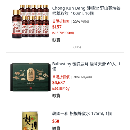
Chong Kun Dang 鍾根堂 野山蔘培養
根萃取飲, 100ml, 10個
首購折扣價
55
%
$352
$157
(
$15.70/100ml
)
缺貨
(
135
)
Balhwi hy 發酵鹿茸 鹿茸天膏 60入, 1
個
首購折扣價
28
%
$9,400
$6,687
(
$92.88/10g
)
缺貨
韓國一和 枳梖蜂蜜水 175ml, 1個
$50
缺貨