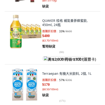
(
$81.07/10g
)
缺貨
QUAKER 桂格 補氣養蔘蜂蜜飲,
450ml, 24瓶
首購折扣價
33
%
$600
$400
(
$3.70/100ml
)
暫時缺貨
(
66
)
满 $2,000 再省 $100 (滙豐卡)
Terraepan 有機大米飲料, 2個, 1L
首購折扣價
57
%
$396
$170
(
$8.50/100ml
)
缺貨
(
171
)