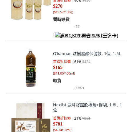
首購折扣價
40
%
$450
$270
(
$19.57/100g
)
暫時缺貨
(
55
)
满 $1,500 再省 $75 (王道卡)
O'kannae 漆樹發酵保健飲, 1個, 1.5L
首購折扣價
61
%
$424
$165
(
$11.00/100ml
)
缺貨
(
4202
)
Nextbt 鹿茸寶鑑飲禮盒+提袋, 1.8L, 1
盒
首購折扣價
21
%
$991
$781
(
$4.34/10ml
)