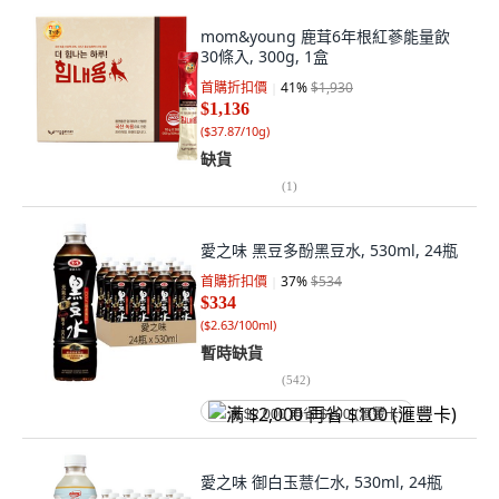
mom&young 鹿茸6年根紅蔘能量飲
30條入, 300g, 1盒
首購折扣價
41
%
$1,930
$1,136
(
$37.87/10g
)
缺貨
(
1
)
愛之味 黑豆多酚黑豆水, 530ml, 24瓶
首購折扣價
37
%
$534
$334
(
$2.63/100ml
)
暫時缺貨
(
542
)
满 $2,000 再省 $100 (滙豐卡)
愛之味 御白玉薏仁水, 530ml, 24瓶