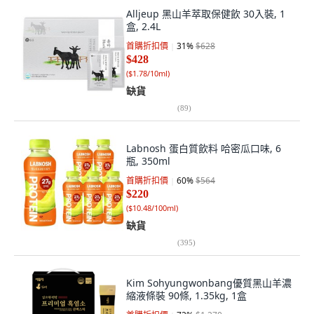
Alljeup 黑山羊萃取保健飲 30入裝, 1
盒, 2.4L
首購折扣價
31
%
$628
$428
(
$1.78/10ml
)
缺貨
(
89
)
Labnosh 蛋白質飲料 哈密瓜口味, 6
瓶, 350ml
首購折扣價
60
%
$564
$220
(
$10.48/100ml
)
缺貨
(
395
)
Kim Sohyungwonbang優質黑山羊濃
縮液條裝 90條, 1.35kg, 1盒