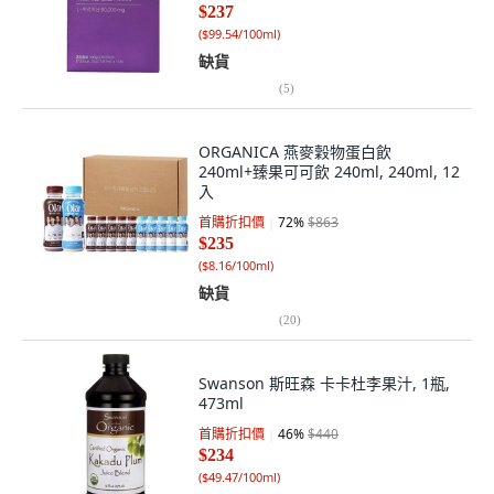
$237
(
$99.54/100ml
)
缺貨
(
5
)
ORGANICA 燕麥穀物蛋白飲
240ml+臻果可可飲 240ml, 240ml, 12
入
首購折扣價
72
%
$863
$235
(
$8.16/100ml
)
缺貨
(
20
)
Swanson 斯旺森 卡卡杜李果汁, 1瓶,
473ml
首購折扣價
46
%
$440
$234
(
$49.47/100ml
)