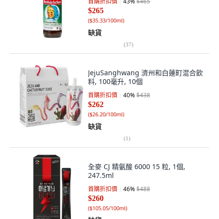
首購折扣價
43
%
$465
$265
(
$35.33/100ml
)
缺貨
(
37
)
JejuSanghwang 濟州和白蓮町混合飲
料, 100毫升, 10個
首購折扣價
40
%
$438
$262
(
$26.20/100ml
)
缺貨
(
1
)
全麥 CJ 精氨酸 6000 15 粒, 1個,
247.5ml
首購折扣價
46
%
$488
$260
(
$105.05/100ml
)