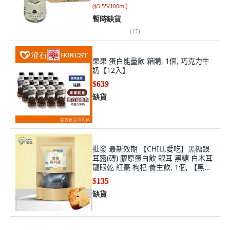
(
$5.55/100ml
)
暫時缺貨
(
17
)
果果 蛋白能量飲 箱購, 1個, 巧克力牛
奶【12入】
$639
缺貨
批發 最新效期 【CHILL愛吃】黑糖銀
耳露(磚) 膠原蛋白飲 銀耳 黑糖 白木耳
龍眼乾 紅棗 枸杞 養生飲, 1個, 【黑糖
銀耳露(磚)】170g
$135
缺貨