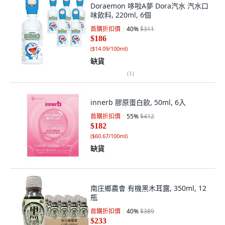
Doraemon 哆啦A夢 Dora汽水 汽水口
味飲料, 220ml, 6個
首購折扣價
40
%
$311
$186
(
$14.09/100ml
)
缺貨
(
1
)
innerb 膠原蛋白飲, 50ml, 6入
首購折扣價
55
%
$412
$182
(
$60.67/100ml
)
缺貨
南庄鄉農會 有機黑木耳露, 350ml, 12
瓶
首購折扣價
40
%
$389
$233