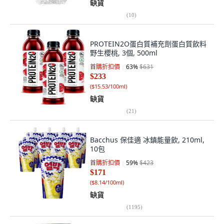
缺貨
(
10
)
PROTEIN2O蛋白質補充劑蛋白質飲料
野生櫻桃, 3個, 500ml
首購折扣價
63
%
$631
$233
(
$15.53/100ml
)
缺貨
(
21
)
Bacchus 保佳適 冰鎮能量飲, 210ml,
10包
首購折扣價
59
%
$423
$171
(
$8.14/100ml
)
缺貨
(
1195
)