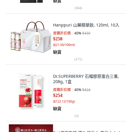
缺貨
(
564
)
Hanppuri 山藥精華飲, 120ml, 10入
首購折扣價
40
%
$430
$258
(
$21.50/100ml
)
缺貨
(
171
)
Dr.SUPERBERRY 石榴膠原蛋白三重,
208g, 1盒
首購折扣價
40
%
$424
$254
(
$122.12/100g
)
缺貨
(
3
)