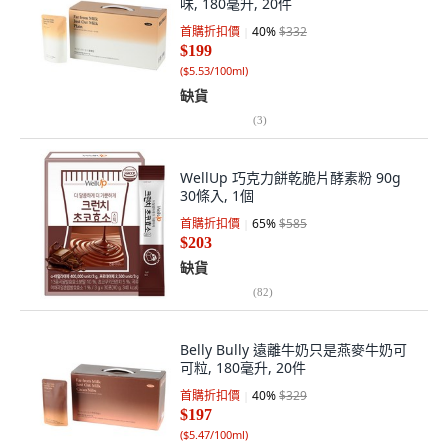
味, 180毫升, 20件
首購折扣價
40
%
$332
$199
(
$5.53/100ml
)
缺貨
(
3
)
WellUp 巧克力餅乾脆片酵素粉 90g
30條入, 1個
首購折扣價
65
%
$585
$203
缺貨
(
82
)
Belly Bully 遠離牛奶只是燕麥牛奶可
可粒, 180毫升, 20件
首購折扣價
40
%
$329
$197
(
$5.47/100ml
)