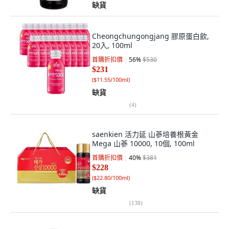
缺貨
Cheongchungongjang 膠原蛋白飲,
20入, 100ml
首購折扣價
56
%
$530
$231
(
$11.55/100ml
)
缺貨
(
4
)
saenkien 活力延 山蔘培養根黃金
Mega 山蔘 10000, 10個, 100ml
首購折扣價
40
%
$381
$228
(
$22.80/100ml
)
缺貨
(
138
)