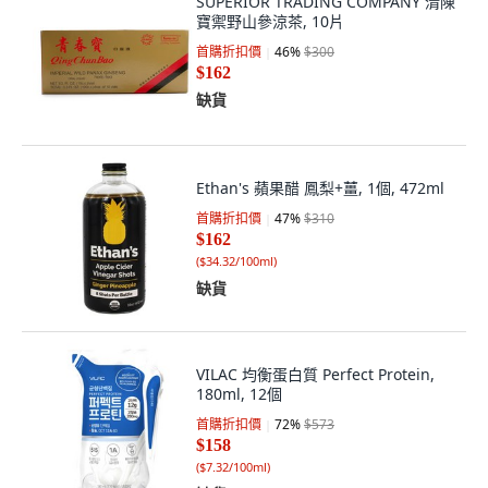
SUPERIOR TRADING COMPANY 清陳
寶禦野山參涼茶, 10片
首購折扣價
46
%
$300
$162
缺貨
Ethan's 蘋果醋 鳳梨+薑, 1個, 472ml
首購折扣價
47
%
$310
$162
(
$34.32/100ml
)
缺貨
VILAC 均衡蛋白質 Perfect Protein,
180ml, 12個
首購折扣價
72
%
$573
$158
(
$7.32/100ml
)