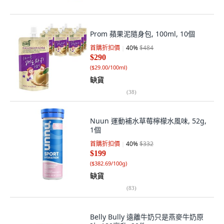
Prom 蘋果泥隨身包, 100ml, 10個
首購折扣價
40
%
$484
$290
(
$29.00/100ml
)
缺貨
(
38
)
Nuun 運動補水草莓檸檬水風味, 52g,
1個
首購折扣價
40
%
$332
$199
(
$382.69/100g
)
缺貨
(
83
)
Belly Bully 遠離牛奶只是燕麥牛奶原