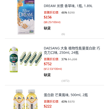
DREAM 米漿 香草味, 1瓶, 1.89L
首購折扣價
46
%
$290
$156
(
$8.25/100ml
)
缺貨
(
6
)
DAESANG 大象 植物性能量蛋白飲 巧
克力口味, 250ml, 24瓶
首購折扣價
37
%
$1,208
$752
(
$12.53/100ml
)
缺貨
(
1072
)
蛋白飲 芒果風味, 500ml, 2瓶
首購折扣價
40
%
$370
$222