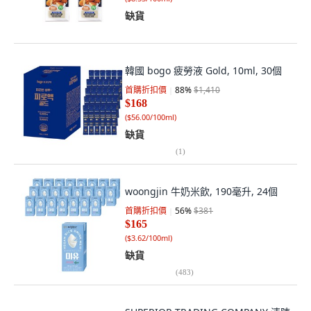
缺貨
韓國 bogo 疲勞液 Gold, 10ml, 30個
首購折扣價
88
%
$1,410
$168
(
$56.00/100ml
)
缺貨
(
1
)
woongjin 牛奶米飲, 190毫升, 24個
首購折扣價
56
%
$381
$165
(
$3.62/100ml
)
缺貨
(
483
)