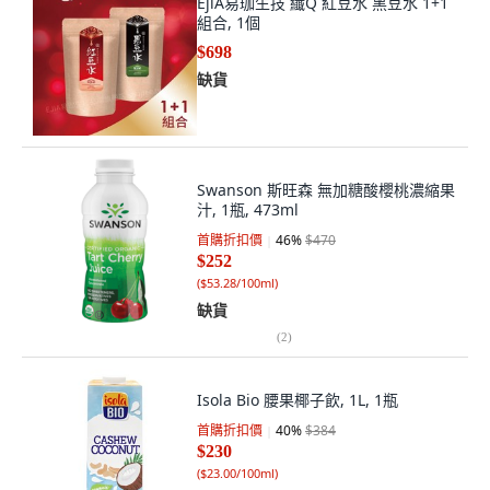
EjiA易珈生技 纖Q 紅豆水 黑豆水 1+1
組合, 1個
$698
缺貨
Swanson 斯旺森 無加糖酸櫻桃濃縮果
汁, 1瓶, 473ml
首購折扣價
46
%
$470
$252
(
$53.28/100ml
)
缺貨
(
2
)
Isola Bio 腰果椰子飲, 1L, 1瓶
首購折扣價
40
%
$384
$230
(
$23.00/100ml
)