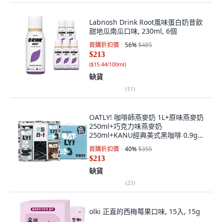
Labnosh Drink Root風味蛋白奶昔飲
甜地瓜南瓜口味, 230ml, 6個
首購折扣價
56
%
$485
$213
(
$15.44/100ml
)
缺貨
(
11
)
OATLY! 咖啡師燕麥奶 1L+原味燕麥奶
250ml+巧克力味燕麥奶
250ml+KANU經典美式黑咖啡 0.9g
12入, 1組
首購折扣價
40
%
$355
$213
缺貨
(
23
)
olki 正直的西梅莓果口味, 15入, 15g