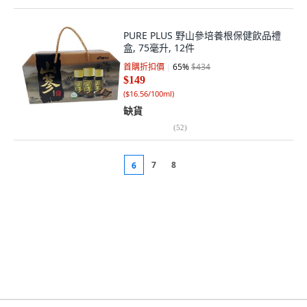
PURE PLUS 野山參培養根保健飲品禮
盒, 75毫升, 12件
首購折扣價
65
%
$434
$149
(
$16.56/100ml
)
缺貨
(
52
)
7
8
6