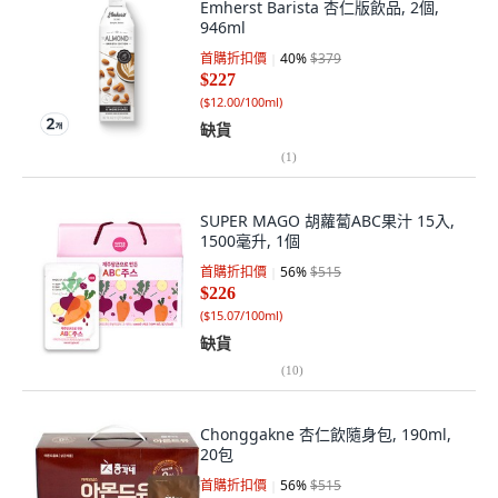
Emherst Barista 杏仁版飲品, 2個,
946ml
首購折扣價
40
%
$379
$227
(
$12.00/100ml
)
缺貨
(
1
)
SUPER MAGO 胡蘿蔔ABC果汁 15入,
1500毫升, 1個
首購折扣價
56
%
$515
$226
(
$15.07/100ml
)
缺貨
(
10
)
Chonggakne 杏仁飲隨身包, 190ml,
20包
首購折扣價
56
%
$515