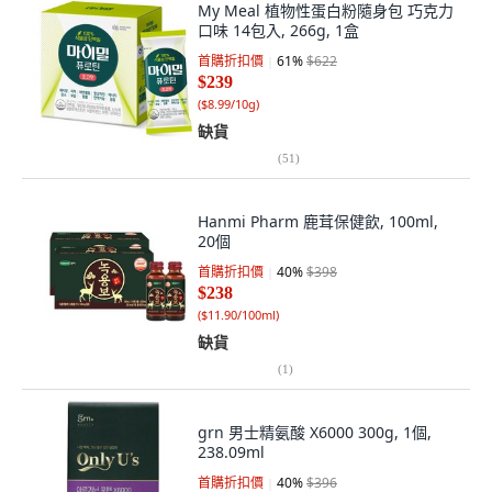
My Meal 植物性蛋白粉隨身包 巧克力
口味 14包入, 266g, 1盒
首購折扣價
61
%
$622
$239
(
$8.99/10g
)
缺貨
(
51
)
Hanmi Pharm 鹿茸保健飲, 100ml,
20個
首購折扣價
40
%
$398
$238
(
$11.90/100ml
)
缺貨
(
1
)
grn 男士精氨酸 X6000 300g, 1個,
238.09ml
首購折扣價
40
%
$396