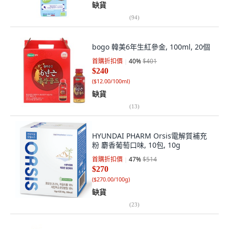
缺貨
(
94
)
bogo 韓美6年生紅參金, 100ml, 20個
首購折扣價
40
%
$401
$240
(
$12.00/100ml
)
缺貨
(
13
)
HYUNDAI PHARM Orsis電解質補充
粉 麝香葡萄口味, 10包, 10g
首購折扣價
47
%
$514
$270
(
$270.00/100g
)
缺貨
(
23
)