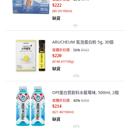
$222
(
$9.25/100ml
)
缺貨
(
1
)
ARUCHEUM 氣泡蛋白粉 5g, 30個
首購折扣價
56
%
$503
$220
(
$146.67/100g
)
缺貨
(
25
)
OPI蛋白質飲料水藍莓味, 500ml, 2個
首購折扣價
40
%
$358
$214
(
$21.40/100ml
)
缺貨
(
57
)