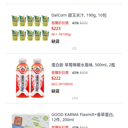
DalCorn 甜玉米汁, 190g, 10包
首購折扣價
40
%
$372
$223
(
$11.74/100g
)
缺貨
(
2
)
蛋白飲 草莓檸檬水風味, 500ml, 2瓶
首購折扣價
40
%
$370
$222
(
$22.20/100ml
)
缺貨
(
43
)
GOOD KARMA Flaxmilt+香草蛋白,
12件, 200ml
首購折扣價
45
%
$410