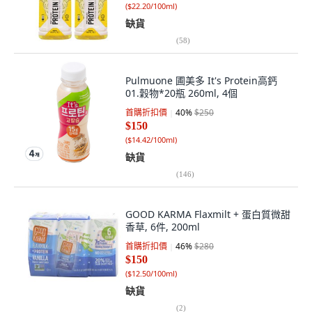
(
$22.20/100ml
)
缺貨
(
58
)
Pulmuone 圃美多 It's Protein高鈣
01.穀物*20瓶 260ml, 4個
首購折扣價
40
%
$250
$150
(
$14.42/100ml
)
缺貨
(
146
)
GOOD KARMA Flaxmilt + 蛋白質微甜
香草, 6件, 200ml
首購折扣價
46
%
$280
$150
(
$12.50/100ml
)
缺貨
(
2
)