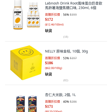
Labnosh Drink Root風味蛋白奶昔飲
馬鈴薯海鹽焦糖口味, 230ml, 6個
首購折扣價
56
%
$399
$172
(
$12.46/100ml
)
缺貨
(
18
)
NELLY 原味金桔, 10個, 30g
首購折扣價
53
%
$397
$186
(
$62.00/100g
)
缺貨
(
82
)
杏仁大米飲, 2個, 1L
首購折扣價
40
%
$286
$171
(
$8.55/100ml
)