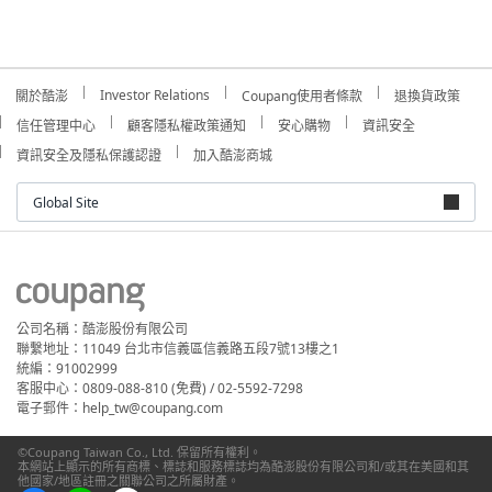
Investor Relations
關於酷澎
Coupang使用者條款
退換貨政策
信任管理中心
顧客隱私權政策通知
安心購物
資訊安全
資訊安全及隱私保護認證
加入酷澎商城
Global Site
公司名稱：酷澎股份有限公司
聯繫地址：11049 台北市信義區信義路五段7號13樓之1
統編：91002999
客服中心：0809-088-810 (免費) / 02-5592-7298
電子郵件：help_tw@coupang.com
©Coupang Taiwan Co., Ltd. 保留所有權利。
本網站上顯示的所有商標、標誌和服務標誌均為酷澎股份有限公司和/或其在美國和其
他國家/地區註冊之關聯公司之所屬財產。