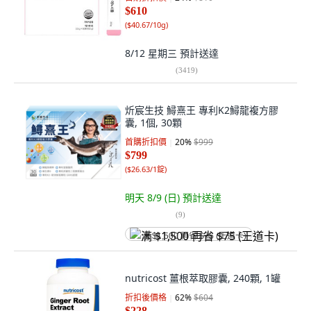
$610
(
$40.67/10g
)
8/12 星期三
預計送達
(
3419
)
炘宸生技 鱘熹王 專利K2鱘龍複方膠
囊, 1個, 30顆
首購折扣價
20
%
$999
$799
(
$26.63/1錠
)
明天 8/9 (日)
預計送達
(
9
)
满 $1,500 再省 $75 (王道卡)
nutricost 薑根萃取膠囊, 240顆, 1罐
折扣後價格
62
%
$604
$228