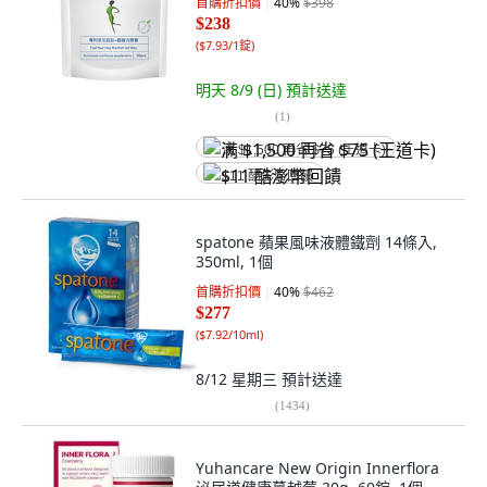
首購折扣價
40
%
$398
$238
(
$7.93/1錠
)
明天 8/9 (日)
預計送達
(
1
)
满 $1,500 再省 $75 (王道卡)
$11 酷澎幣回饋
spatone 蘋果風味液體鐵劑 14條入,
350ml, 1個
首購折扣價
40
%
$462
$277
(
$7.92/10ml
)
8/12 星期三
預計送達
(
1434
)
Yuhancare New Origin Innerflora