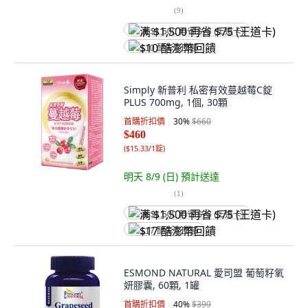
(
9
)
满 $1,500 再省 $75 (王道卡)
$10 酷澎幣回饋
Simply 新普利 私密有效蔓越莓C錠
PLUS 700mg, 1個, 30顆
首購折扣價
30
%
$660
$460
(
$15.33/1錠
)
明天 8/9 (日)
預計送達
(
1
)
满 $1,500 再省 $75 (王道卡)
$17 酷澎幣回饋
ESMOND NATURAL 愛司盟 葡萄籽氧
妍膠囊, 60顆, 1罐
首購折扣價
40
%
$399