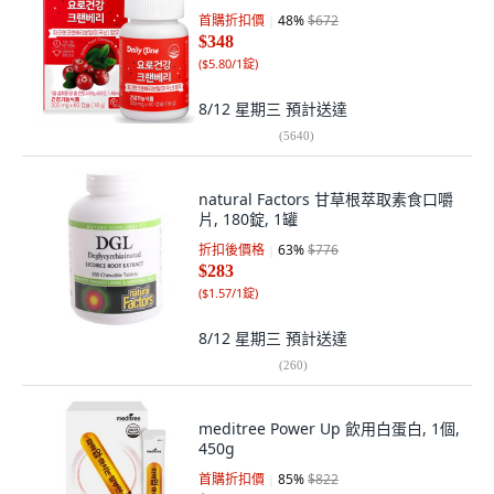
首購折扣價
48
%
$672
$348
(
$5.80/1錠
)
8/12 星期三
預計送達
(
5640
)
natural Factors 甘草根萃取素食口嚼
片, 180錠, 1罐
折扣後價格
63
%
$776
$283
(
$1.57/1錠
)
8/12 星期三
預計送達
(
260
)
meditree Power Up 飲用白蛋白, 1個,
450g
首購折扣價
85
%
$822