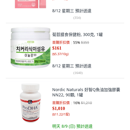
8/12 星期三
預計送達
(
354
)
菊苣膳食保健粉, 300克, 1罐
首購折扣價
55
%
$359
$161
(
$5.37/10g
)
8/12 星期三
預計送達
(
1640
)
Nordic Naturals 好智Q魚油加強膠囊
NN22, 90顆, 1罐
首購折扣價
16
%
$1,210
$1,010
(
$11.22/1錠
)
明天 8/9 (日)
預計送達