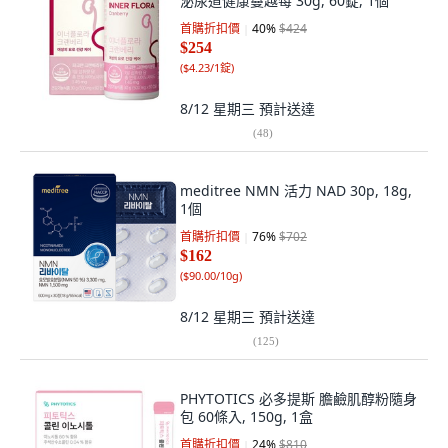
泌尿道健康蔓越莓 30g, 60錠, 1個
首購折扣價
40
%
$424
$254
(
$4.23/1錠
)
8/12 星期三
預計送達
(
48
)
meditree NMN 活力 NAD 30p, 18g,
1個
首購折扣價
76
%
$702
$162
(
$90.00/10g
)
8/12 星期三
預計送達
(
125
)
PHYTOTICS 必多提斯 膽鹼肌醇粉隨身
包 60條入, 150g, 1盒
首購折扣價
24
%
$810