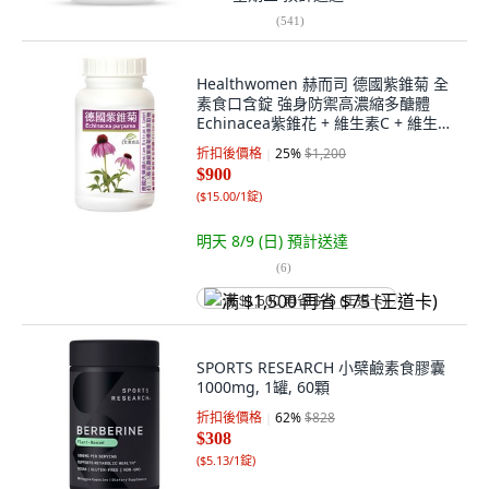
(
541
)
Healthwomen 赫而司 德國紫錐菊 全
素食口含錠 強身防禦高濃縮多醣體
Echinacea紫錐花 + 維生素C + 維生素
D + 鋅 + 硒, 60顆, 1罐
折扣後價格
25
%
$1,200
$900
(
$15.00/1錠
)
明天 8/9 (日)
預計送達
(
6
)
满 $1,500 再省 $75 (王道卡)
SPORTS RESEARCH 小檗鹼素食膠囊
1000mg, 1罐, 60顆
折扣後價格
62
%
$828
$308
(
$5.13/1錠
)