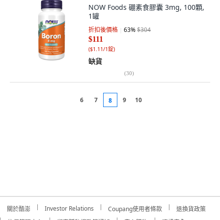
NOW Foods 硼素食膠囊 3mg, 100顆,
1罐
折扣後價格
63
%
$304
$111
(
$1.11/1錠
)
缺貨
(
30
)
6
7
9
10
8
Investor Relations
關於酷澎
Coupang使用者條款
退換貨政策