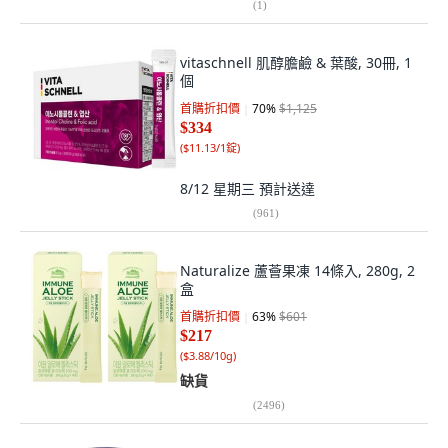
(
1
)
vitaschnell 肌醇膽鹼 & 葉酸, 30冊, 1
個
首購折扣價
70
%
$1,125
$334
(
$11.13/1錠
)
8/12 星期三
預計送達
(
961
)
Naturalize 蘆薈果凍 14條入, 280g, 2
盒
首購折扣價
63
%
$601
$217
(
$3.88/10g
)
缺貨
(
2496
)