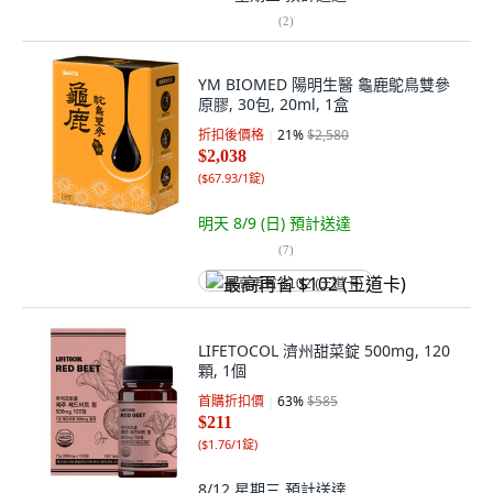
(
2
)
YM BIOMED 陽明生醫 龜鹿鴕鳥雙參
原膠, 30包, 20ml, 1盒
折扣後價格
21
%
$2,580
$2,038
(
$67.93/1錠
)
明天 8/9 (日)
預計送達
(
7
)
最高再省 $102 (王道卡)
LIFETOCOL 濟州甜菜錠 500mg, 120
顆, 1個
首購折扣價
63
%
$585
$211
(
$1.76/1錠
)
8/12 星期三
預計送達