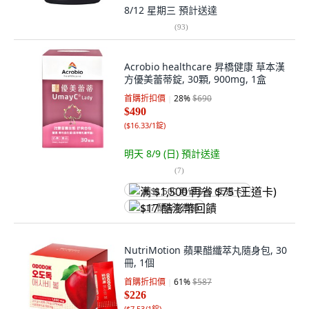
8/12 星期三
預計送達
(
93
)
Acrobio healthcare 昇橋健康 草本漢
方優美蕾蒂錠, 30顆, 900mg, 1盒
首購折扣價
28
%
$690
$490
(
$16.33/1錠
)
明天 8/9 (日)
預計送達
(
7
)
满 $1,500 再省 $75 (王道卡)
$17 酷澎幣回饋
NutriMotion 蘋果醋纖萃丸隨身包, 30
冊, 1個
首購折扣價
61
%
$587
$226
(
$7.53/1錠
)