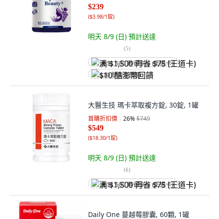
$239
(
$3.98/1錠
)
明天 8/9 (日)
預計送達
(
5
)
满 $1,500 再省 $75 (王道卡)
$10 酷澎幣回饋
大醫生技 瑪卡萃取複方錠, 30錠, 1罐
首購折扣價
26
%
$749
$549
(
$18.30/1錠
)
明天 8/9 (日)
預計送達
(
6
)
满 $1,500 再省 $75 (王道卡)
Daily One 蔓越莓膠囊, 60顆, 1罐