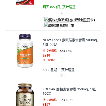
明天 8/9 (日)
預計送達
(
9
)
满 $1,500 再省 $75 (王道卡)
$33 酷澎幣回饋
NOW Foods 猴頭菇素食膠囊 500mg,
1個, 60錠
折扣後價格
62
%
$567
$210
(
$3.50/1錠
)
8/12 星期三
預計送達
(
23
)
SOLGAR 膽鹼素食膠囊 350mg, 1罐,
100顆
折扣後價格
62
%
$529
$197