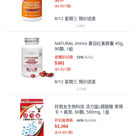
(
$4.95/1錠
)
8/12 星期三
預計送達
(
103
)
NATURAL immix 番茄红素膠囊 45g,
90顆, 1組
首購折扣價
58
%
$732
$301
(
$3.35/1錠
)
8/12 星期三
預計送達
(
1339
)
好朋友生物科技 活力猛L精胺酸 黑瑪
卡 + 鹿茸, 60顆, 500mg, 1盒
折扣後價格
44
%
$2,000
$1,104
(
$18.40/1錠
)