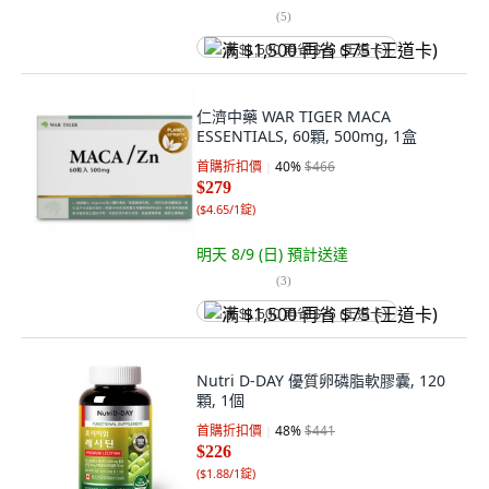
(
5
)
满 $1,500 再省 $75 (王道卡)
仁濟中藥 WAR TIGER MACA
ESSENTIALS, 60顆, 500mg, 1盒
首購折扣價
40
%
$466
$279
(
$4.65/1錠
)
明天 8/9 (日)
預計送達
(
3
)
满 $1,500 再省 $75 (王道卡)
Nutri D-DAY 優質卵磷脂軟膠囊, 120
顆, 1個
首購折扣價
48
%
$441
$226
(
$1.88/1錠
)