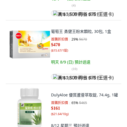
(
4
)
满 $1,500 再省 $75 (王道卡)
葡萄王 勇健王粉末顆粒, 30包, 1盒
首購折扣價
29
%
$670
$470
(
$15.67/1錠
)
明天 8/9 (日)
預計送達
(
10
)
满 $1,500 再省 $75 (王道卡)
DulyAloe 優質蘆薈萃取錠, 74.4g, 1罐
首購折扣價
65
%
$465
$161
(
$21.64/10g
)
8/12 星期三
預計送達