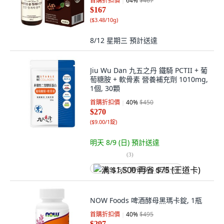
首購折扣價
64
%
$467
$167
(
$3.48/10g
)
8/12 星期三
預計送達
Jiu Wu Dan 九五之丹 鐵騎 PCTII + 葡
萄糖胺 + 軟骨素 營養補充劑 1010mg,
1個, 30顆
首購折扣價
40
%
$450
$270
(
$9.00/1錠
)
明天 8/9 (日)
預計送達
(
3
)
满 $1,500 再省 $75 (王道卡)
NOW Foods 啤酒酵母黑瑪卡錠, 1瓶
首購折扣價
40
%
$495
$297