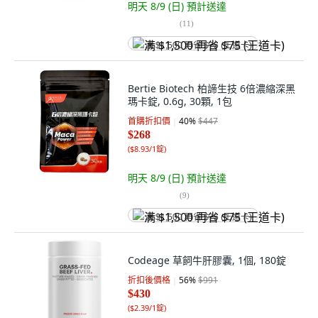
明天 8/9 (日)
預計送達
(
11
)
满 $1,500 再省 $75 (王道卡)
Bertie Biotech 柏諦生技 6倍濃縮深黑
瑪卡錠, 0.6g, 30顆, 1包
首購折扣價
40
%
$447
$268
(
$8.93/1錠
)
明天 8/9 (日)
預計送達
(
9
)
满 $1,500 再省 $75 (王道卡)
Codeage 草飼牛肝膠囊, 1個, 180錠
折扣後價格
56
%
$991
$430
(
$2.39/1錠
)