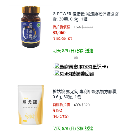
G-POWER 佳倍優 褐速康褐藻醣膠膠
囊, 30顆, 0.6g, 1罐
折扣後價格
15
%
$3,600
$3,060
(
$102.00/1錠
)
明天 8/9 (日)
預計送達
(
6
)
最高再省 $153 (王道卡)
$245 酷澎幣回饋
橙姑娘 熙尤錠 專利甲殼素複方膠囊,
0.6g, 30顆, 1包
首購折扣價
40
%
$320
$192
(
$6.40/1錠
)
明天 8/9 (日)
預計送達