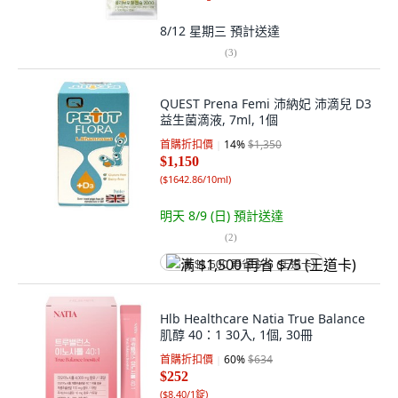
8/12 星期三
預計送達
(
3
)
QUEST Prena Femi 沛納妃 沛滴兒 D3
益生菌滴液, 7ml, 1個
首購折扣價
14
%
$1,350
$1,150
(
$1642.86/10ml
)
明天 8/9 (日)
預計送達
(
2
)
满 $1,500 再省 $75 (王道卡)
Hlb Healthcare Natia True Balance
肌醇 40：1 30入, 1個, 30冊
首購折扣價
60
%
$634
$252
(
$8.40/1錠
)