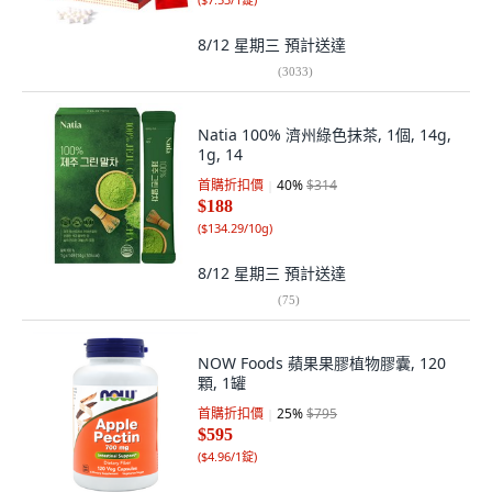
8/12 星期三
預計送達
(
3033
)
Natia 100% 濟州綠色抹茶, 1個, 14g,
1g, 14
首購折扣價
40
%
$314
$188
(
$134.29/10g
)
8/12 星期三
預計送達
(
75
)
NOW Foods 蘋果果膠植物膠囊, 120
顆, 1罐
首購折扣價
25
%
$795
$595
(
$4.96/1錠
)