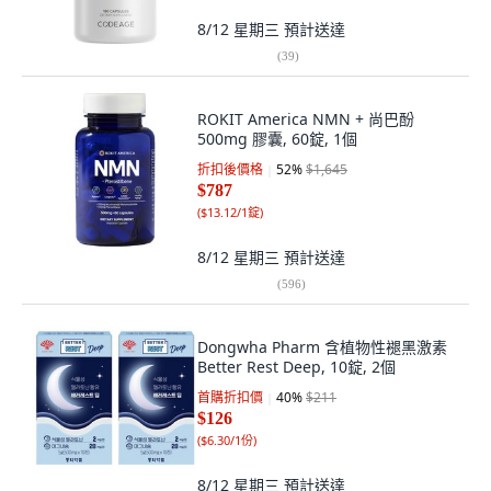
8/12 星期三
預計送達
(
39
)
ROKIT America NMN + 尚巴酚
500mg 膠囊, 60錠, 1個
折扣後價格
52
%
$1,645
$787
(
$13.12/1錠
)
8/12 星期三
預計送達
(
596
)
Dongwha Pharm 含植物性褪黑激素
Better Rest Deep, 10錠, 2個
首購折扣價
40
%
$211
$126
(
$6.30/1份
)
8/12 星期三
預計送達