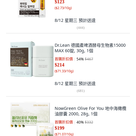
$123
(
$2.73/10g
)
8/12 星期三
預計送達
(
444
)
Dr.Lean 德國產啤酒酵母生物素15000
MAX 60錠, 30g, 1個
首購折扣價
54
%
$467
$214
(
$71.33/10g
)
8/12 星期三
預計送達
(
681
)
NowGreen Olive For You 地中海橄欖
油膠囊 2000, 28g, 1個
首購折扣價
40
%
$332
$199
(
$71.07/10g
)