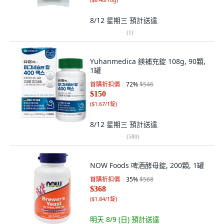
8/12 星期三
預計送達
(
1
)
Yuhanmedica 鎂補充錠 108g, 90顆,
1罐
首購折扣價
72
%
$546
$150
(
$1.67/1錠
)
8/12 星期三
預計送達
(
580
)
NOW Foods 啤酒酵母錠, 200顆, 1罐
首購折扣價
35
%
$568
$368
(
$1.84/1錠
)
明天 8/9 (日)
預計送達