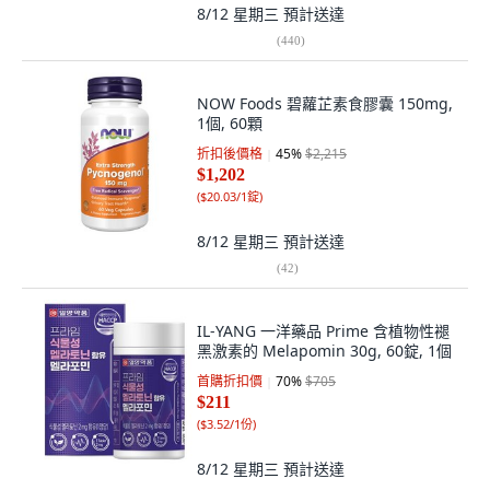
8/12 星期三
預計送達
(
440
)
NOW Foods 碧蘿芷素食膠囊 150mg,
1個, 60顆
折扣後價格
45
%
$2,215
$1,202
(
$20.03/1錠
)
8/12 星期三
預計送達
(
42
)
IL-YANG 一洋藥品 Prime 含植物性褪
黑激素的 Melapomin 30g, 60錠, 1個
首購折扣價
70
%
$705
$211
(
$3.52/1份
)
8/12 星期三
預計送達