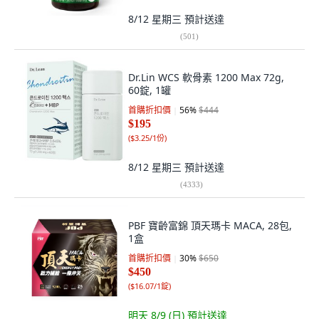
8/12 星期三
預計送達
(
501
)
Dr.Lin WCS 軟骨素 1200 Max 72g,
60錠, 1罐
首購折扣價
56
%
$444
$195
(
$3.25/1份
)
8/12 星期三
預計送達
(
4333
)
PBF 寶齡富錦 頂天瑪卡 MACA, 28包,
1盒
首購折扣價
30
%
$650
$450
(
$16.07/1錠
)
明天 8/9 (日)
預計送達