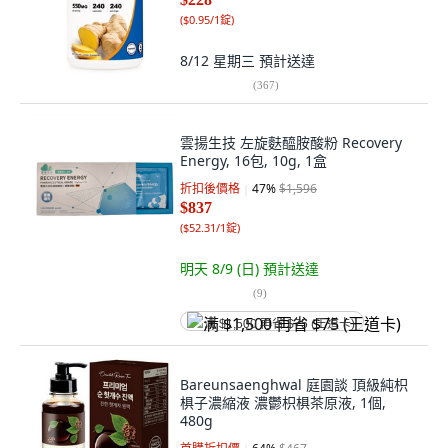
(
$0.95/1錠
)
8/12 星期三
預計送達
(
367
)
雲揚生技 左旋麩醯胺酸粉 Recovery
Energy, 16包, 10g, 1盒
折扣後價格
47
%
$1,596
$837
(
$52.31/1錠
)
明天 8/9 (日)
預計送達
(
9
)
满 $1,500 再省 $75 (王道卡)
Bareunsaenghwal 庭園談 頂級純枳
椇子濃縮液 濃鬱枳椇茶原液, 1個,
480g