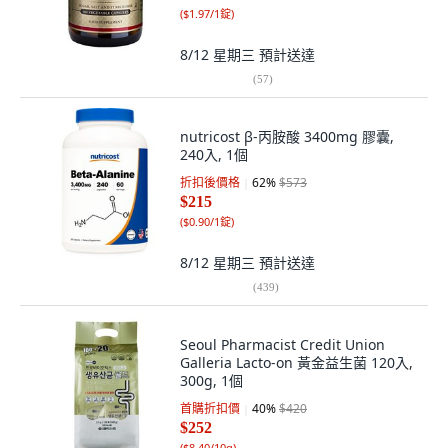
(
$1.97/1錠
)
8/12 星期三
預計送達
(
57
)
nutricost β-丙胺酸 3400mg 膠囊,
240入, 1個
折扣後價格
62
%
$573
$215
(
$0.90/1錠
)
8/12 星期三
預計送達
(
439
)
Seoul Pharmacist Credit Union
Galleria Lacto-on 黃金益生菌 120入,
300g, 1個
首購折扣價
40
%
$420
$252
(
$8.40/10g
)