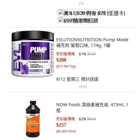
(
3
)
满 $1,500 再省 $75 (王道卡)
$59 酷澎幣回饋
EVLUTIONNUTRITION Pump Mode
補充劑 葡萄口味, 174g, 1罐
折扣後價格
61
%
$547
$208
(
$11.96/10g
)
8/12 星期三
預計送達
(
459
)
NOW Foods 葉綠素補充液, 473ml, 1
瓶
折扣後價格
62
%
$684
$257
(
$5.43/10ml
)