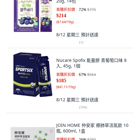
20g, 14包
首購折扣價
72
%
$775
$214
(
$7.64/10g
)
8/12 星期三
預計送達
(
1
)
Nucare Spofix 能量膠 青葡萄口味 8
入, 45g, 1個
首購折扣價
67
%
$564
$185
(
$41.11/10g
)
8/12 星期三
預計送達
(
194
)
JOIN HOME 仲安家 療肺草活氣飲 10
瓶, 600ml, 1盒
首購折扣價
26
%
$750