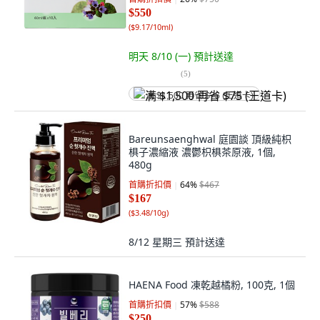
$550
(
$9.17/10ml
)
明天 8/10 (一)
預計送達
(
5
)
满 $1,500 再省 $75 (王道卡)
Bareunsaenghwal 庭園談 頂級純枳
椇子濃縮液 濃鬱枳椇茶原液, 1個,
480g
首購折扣價
64
%
$467
$167
(
$3.48/10g
)
8/12 星期三
預計送達
HAENA Food 凍乾越橘粉, 100克, 1個
首購折扣價
57
%
$588
$250