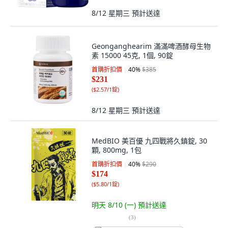
8/12 星期三
預計送達
Geonganghearim 滿滿啤酒酵母生物
素 15000 45克, 1個, 90錠
首購折扣價
40
%
$385
$231
(
$2.57/1錠
)
8/12 星期三
預計送達
MedBIO 美百優 九四戰將久鎮錠, 30
顆, 800mg, 1包
首購折扣價
40
%
$290
$174
(
$5.80/1錠
)
明天 8/10 (一)
預計送達
(
3
)