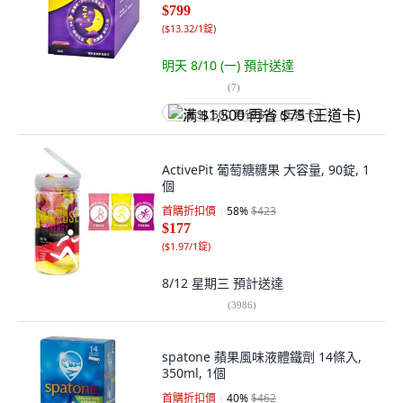
$799
(
$13.32/1錠
)
明天 8/10 (一)
預計送達
(
7
)
满 $1,500 再省 $75 (王道卡)
ActivePit 葡萄糖糖果 大容量, 90錠, 1
個
首購折扣價
58
%
$423
$177
(
$1.97/1錠
)
8/12 星期三
預計送達
(
3986
)
spatone 蘋果風味液體鐵劑 14條入,
350ml, 1個
首購折扣價
40
%
$462