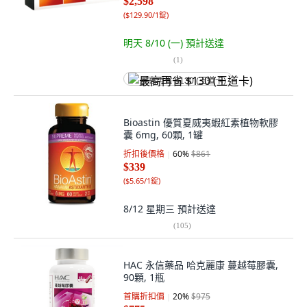
$2,598
(
$129.90/1錠
)
明天 8/10 (一)
預計送達
(
1
)
最高再省 $130 (王道卡)
Bioastin 優質夏威夷蝦紅素植物軟膠
囊 6mg, 60顆, 1罐
折扣後價格
60
%
$861
$339
(
$5.65/1錠
)
8/12 星期三
預計送達
(
105
)
HAC 永信藥品 哈克麗康 蔓越莓膠囊,
90顆, 1瓶
首購折扣價
20
%
$975