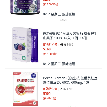
(
$25.00/10g
)
8/12 星期三
預計送達
(
282
)
ESTHER FORMULA 呂醫師 有機野生
山桑子 100% 14入, 1個, 14冊
首購折扣價
63
%
$465
$168
(
$12.00/1錠
)
8/12 星期三
預計送達
Bertie Biotech 柏諦生技 雙纖美紅豆
薏仁精華EX, 60顆, 600mg, 1盒
首購折扣價
28
%
$705
$505
(
$8.42/1錠
)