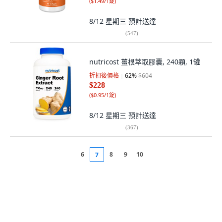
(
$1.49/1錠
)
8/12 星期三
預計送達
(
547
)
nutricost 薑根萃取膠囊, 240顆, 1罐
折扣後價格
62
%
$604
$228
(
$0.95/1錠
)
8/12 星期三
預計送達
(
367
)
6
8
9
10
7