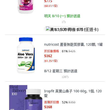
$775
(
$8.61/1錠
)
明天 8/10 (一)
預計送達
(
7
)
满 $1,500 再省 $75 (王道卡)
nutricost 蘆薈無麩質膠囊, 120顆, 1罐
折扣後價格
61
%
$425
$162
(
$1.35/1錠
)
8/12 星期三
預計送達
(
287
)
Iropfit 真實山桑子 100 60g, 1個, 120
錠
首購折扣價
52
%
$350
$168