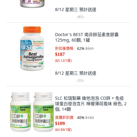
8/12 星期三
預計送達
(
85
)
Doctor's BEST 南非醉茄素食膠囊
125mg, 60顆, 1罐
折扣後價格
62
%
$501
$187
(
$3.12/1錠
)
8/12 星期三
預計送達
(
55
)
SLC 松瑞製藥 維他泡泡 CD鋅 + 免疫
球蛋白發泡含片 檸檬薄荷風味 綠色, 2
個, 14顆
首購折扣價
40
%
$183
$109
(
$3.89/1錠
)