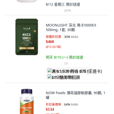
8/12 星期三
預計送達
(
659
)
MOONLIGHT 莯光 瑪卡5000EX
500mg, 1套, 30顆
首購折扣價
30
%
$660
$460
(
$15.33/1錠
)
明天 8/10 (一)
預計送達
(
3
)
满 $1,500 再省 $75 (王道卡)
$15 酷澎幣回饋
NOW Foods 薄荷凝膠軟膠囊, 90顆, 1
罐
折扣後價格
64
%
$380
$134