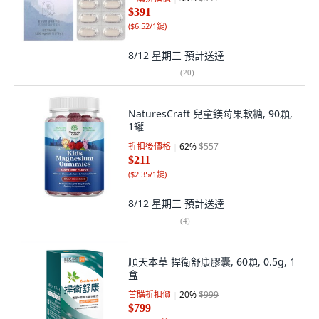
$391
(
$6.52/1錠
)
8/12 星期三
預計送達
(
20
)
NaturesCraft 兒童鎂莓果軟糖, 90顆,
1罐
折扣後價格
62
%
$557
$211
(
$2.35/1錠
)
8/12 星期三
預計送達
(
4
)
順天本草 捍衛舒康膠囊, 60顆, 0.5g, 1
盒
首購折扣價
20
%
$999
$799