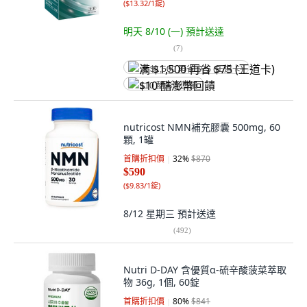
(
$13.32/1錠
)
明天 8/10 (一)
預計送達
(
7
)
满 $1,500 再省 $75 (王道卡)
$10 酷澎幣回饋
nutricost NMN補充膠囊 500mg, 60
顆, 1罐
首購折扣價
32
%
$870
$590
(
$9.83/1錠
)
8/12 星期三
預計送達
(
492
)
Nutri D-DAY 含優質α-硫辛酸菠菜萃取
物 36g, 1個, 60錠
首購折扣價
80
%
$841