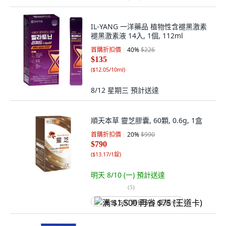
IL-YANG 一洋藥品 植物性含褪黑激素
褪黑激素液 14入, 1個, 112ml
首購折扣價
40
%
$226
$135
(
$12.05/10ml
)
8/12 星期三
預計送達
順天本草 靈芝膠囊, 60顆, 0.6g, 1盒
首購折扣價
20
%
$990
$790
(
$13.17/1錠
)
明天 8/10 (一)
預計送達
(
5
)
满 $1,500 再省 $75 (王道卡)