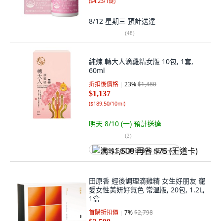
(
$4.23/1錠
)
8/12 星期三
預計送達
(
48
)
純煉 轉大人滴雞精女版 10包, 1套,
60ml
折扣後價格
23
%
$1,480
$1,137
(
$189.50/10ml
)
明天 8/10 (一)
預計送達
(
2
)
满 $1,500 再省 $75 (王道卡)
田原香 經後調理滴雞精 女生好朋友 寵
愛女性美妍好氣色 常溫版, 20包, 1.2L,
1盒
首購折扣價
7
%
$2,798