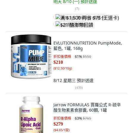
明天 8/10 (一)
預計送達
(
7
)
满 $1,500 再省 $75 (王道卡)
$21 酷澎幣回饋
EVLUTIONNUTRITION PumpMode,
藍色, 1罐, 168g
折扣後價格
61
%
$550
$210
(
$12.50/10g
)
8/12 星期三
預計送達
(
439
)
Jarrow FORMULAS 賈羅公式 R-硫辛
酸生物素素食膠囊, 60顆, 1罐
折扣後價格
63
%
$765
$279
(
$4.65/1錠
)