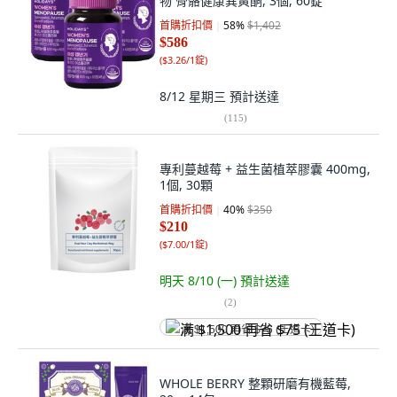
物 骨骼健康異黃酮, 3個, 60錠
首購折扣價
58
%
$1,402
$586
(
$3.26/1錠
)
8/12 星期三
預計送達
(
115
)
專利蔓越莓 + 益生菌植萃膠囊 400mg,
1個, 30顆
首購折扣價
40
%
$350
$210
(
$7.00/1錠
)
明天 8/10 (一)
預計送達
(
2
)
满 $1,500 再省 $75 (王道卡)
WHOLE BERRY 整顆研磨有機藍莓,