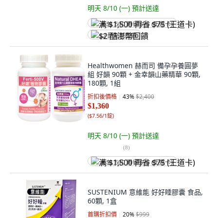
明天 8/10 (一)
預計送達
满 $1,500 再省 $75 (王道卡)
$2 酷澎幣回饋
Healthwomen 赫而司 備孕孕養圓夢
組 好韻 90顆 + 金幸韻山藥精華 90顆,
180顆, 1組
折扣後價格
43
%
$2,400
$1,360
(
$7.56/1錠
)
明天 8/10 (一)
預計送達
(
8
)
满 $1,500 再省 $75 (王道卡)
SUSTENIUM 意維能 好好睡膠囊 食品,
60顆, 1盒
首購折扣價
20
%
$999