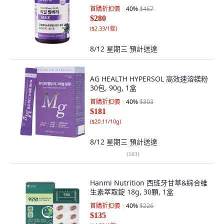
首購折扣價
40
%
$467
$280
(
$2.33/1錠
)
8/12 星期三
預計送達
AG HEALTH HYPERSOL 高效速溶鎂粉
30包, 90g, 1盒
首購折扣價
40
%
$303
$181
(
$20.11/10g
)
8/12 星期三
預計送達
(
163
)
Hanmi Nutrition 西班牙甘草&綜合維
生素萃取錠 18g, 30顆, 1盒
首購折扣價
40
%
$226
$135