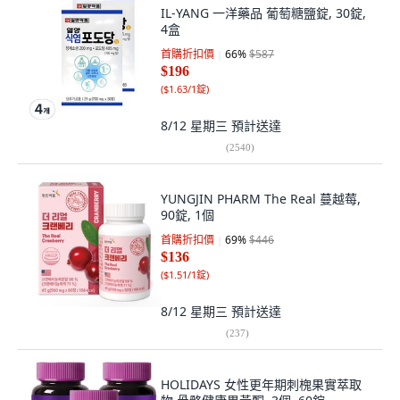
IL-YANG 一洋藥品 葡萄糖鹽錠, 30錠,
4盒
首購折扣價
66
%
$587
$196
(
$1.63/1錠
)
8/12 星期三
預計送達
(
2540
)
YUNGJIN PHARM The Real 蔓越莓,
90錠, 1個
首購折扣價
69
%
$446
$136
(
$1.51/1錠
)
8/12 星期三
預計送達
(
237
)
HOLIDAYS 女性更年期刺槐果實萃取