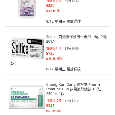
首購折扣價
40
%
$432
$259
(
$1.44/1錠
)
8/12 星期三
預計送達
Soltice 前列腺保護男士專用 14g, 2個,
20錠
首購折扣價
21
%
$935
$735
(
$18.38/1錠
)
8/12 星期三
預計送達
Chong Kun Dang 鍾根堂 Pharm
Immune Duo 飲用液態鎂飲 10入,
250ml, 1個
首購折扣價
40
%
$412
$247
(
$9.88/10ml
)