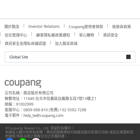
Investor Relations
關於酷澎
Coupang使用者條款
退換貨政策
信任管理中心
顧客隱私權政策通知
安心購物
資訊安全
資訊安全及隱私保護認證
加入酷澎商城
Global Site
公司名稱：酷澎股份有限公司
聯繫地址：11049 台北市信義區信義路五段7號13樓之1
統編：91002999
客服中心：0809-088-810 (免費) / 02-5592-7298
電子郵件：help_tw@coupang.com
©Coupang Taiwan Co., Ltd. 保留所有權利。
本網站上顯示的所有商標、標誌和服務標誌均為酷澎股份有限公司和/或其在美國和其
他國家/地區註冊之關聯公司之所屬財產。