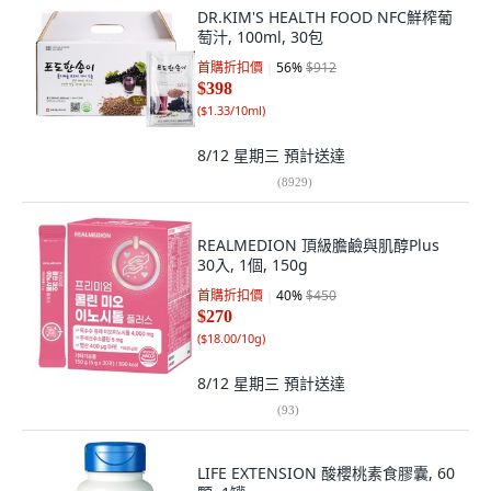
DR.KIM'S HEALTH FOOD NFC鮮榨葡
萄汁, 100ml, 30包
首購折扣價
56
%
$912
$398
(
$1.33/10ml
)
8/12 星期三
預計送達
(
8929
)
REALMEDION 頂級膽鹼與肌醇Plus
30入, 1個, 150g
首購折扣價
40
%
$450
$270
(
$18.00/10g
)
8/12 星期三
預計送達
(
93
)
LIFE EXTENSION 酸櫻桃素食膠囊, 60