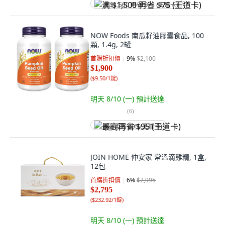
满 $1,500 再省 $75 (王道卡)
NOW Foods 南瓜籽油膠囊食品, 100
顆, 1.4g, 2罐
首購折扣價
9
%
$2,100
$1,900
(
$9.50/1錠
)
明天 8/10 (一)
預計送達
(
6
)
最高再省 $95 (王道卡)
JOIN HOME 仲安家 常溫滴雞精, 1盒,
12包
首購折扣價
6
%
$2,995
$2,795
(
$232.92/1錠
)
明天 8/10 (一)
預計送達