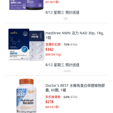
(
$1.40/1錠
)
8/12 星期三
預計送達
(
2
)
meditree NMN 活力 NAD 30p, 18g,
1個
首購折扣價
76
%
$702
$162
(
$90.00/10g
)
8/12 星期三
預計送達
(
125
)
Doctor's BEST 水解角蛋白保健植物膠
囊, 60顆, 1罐
折扣後價格
64
%
$790
$278
(
$4.63/1錠
)