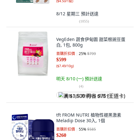
(
$4.50/1錠
)
8/12 星期三
預計送達
(
1055
)
VegEden 蔬食伊甸園 甜菜根豌豆蛋
白, 1包, 800g
首購折扣價
25
%
$799
$599
(
$7.49/10g
)
明天 8/10 (一)
預計送達
(
4
)
满 $1,500 再省 $75 (王道卡)
tft FROM NUTRI 植物性褪黑激素
Meladip Dose 30入, 1個
首購折扣價
55
%
$585
$260