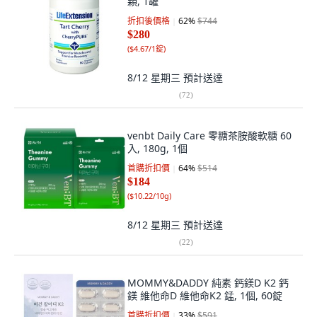
顆, 1罐
折扣後價格
62
%
$744
$280
(
$4.67/1錠
)
8/12 星期三
預計送達
(
72
)
venbt Daily Care 零糖茶胺酸軟糖 60
入, 180g, 1個
首購折扣價
64
%
$514
$184
(
$10.22/10g
)
8/12 星期三
預計送達
(
22
)
MOMMY&DADDY 純素 鈣鎂D K2 鈣
鎂 維他命D 維他命K2 錳, 1個, 60錠
首購折扣價
33
%
$591