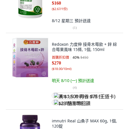
$160
(
$2.67/1份
)
8/12 星期三
預計送達
(
1
)
Redoxon 力度伸 接骨木莓飲 + 鋅 綜
合莓果風味 15條, 1個, 150ml
首購折扣價
40
%
$450
$270
(
$18.00/10ml
)
明天 8/10 (一)
預計送達
(
4
)
满 $1,500 再省 $75 (王道卡)
$23 酷澎幣回饋
imnutri Real 山桑子 MAX 60g, 1個,
120錠