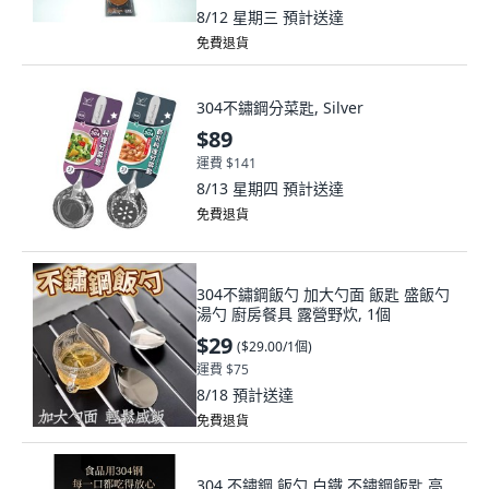
8/12 星期三
預計送達
免費退貨
304不鏽鋼分菜匙, Silver
$89
運費 $141
8/13 星期四
預計送達
免費退貨
304不鏽鋼飯勺 加大勺面 飯匙 盛飯勺
湯勺 廚房餐具 露營野炊, 1個
$29
(
$29.00/1個
)
運費 $75
8/18
預計送達
免費退貨
304 不鏽鋼 飯勺 白鐵 不鏽鋼飯匙 高