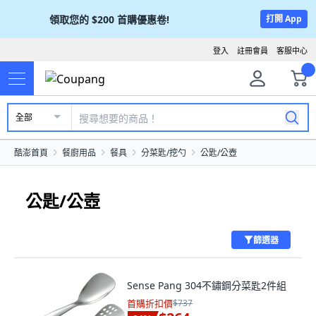
領取您的
$200
首購優惠卷!
打開 App
登入
註冊會員
客服中心
全部
酷澎首頁
餐廚用品
餐具
分菜匙/挖勺
公匙/公壺
公匙/公壺
篩選器
Sense Pang 304不鏽鋼分菜匙2件組
首購折扣價
$737