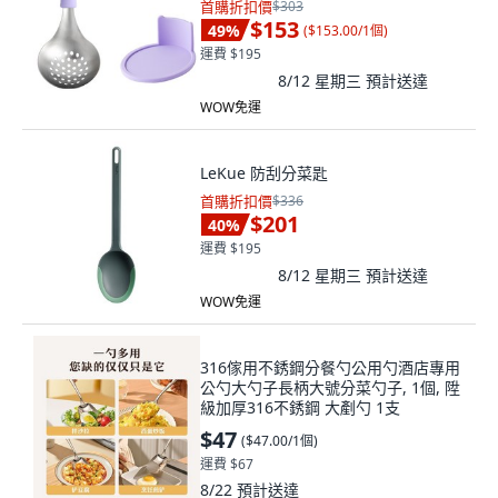
首購折扣價
$303
$153
49
%
(
$153.00/1個
)
運費 $195
8/12 星期三
預計送達
WOW免運
LeKue 防刮分菜匙
首購折扣價
$336
$201
40
%
運費 $195
8/12 星期三
預計送達
WOW免運
316傢用不銹鋼分餐勺公用勺酒店專用
公勺大勺子長柄大號分菜勺子, 1個, 陞
級加厚316不銹鋼 大剷勺 1支
$47
(
$47.00/1個
)
運費 $67
8/22
預計送達