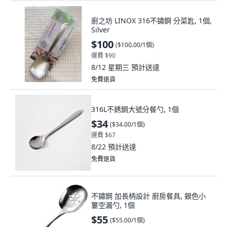
廚之坊 LINOX 316不鏽鋼 分菜匙, 1個,
Silver
$100
(
$100.00/1個
)
運費 $90
8/12 星期三
預計送達
免費退貨
316L不銹鋼大號分餐勺, 1個
$34
(
$34.00/1個
)
運費 $67
8/22
預計送達
免費退貨
不鏽鋼 加長柄設計 廚房餐具, 銀色小
簍空漏勺, 1個
$55
(
$55.00/1個
)