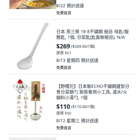
8/22
預計送達
免費退貨
日本 燕三條 18-8不鏽鋼 槌目 母匙/服
務匙, 1個, 分菜匙(匙面無槌目), N/A
$269
(
$269.00/1個
)
運費 $67
8/13 星期四
預計送達
免費退貨
【野櫻花】日本製ECHO不鏽鋼鏟型分
食分菜鍋勺 廚房餐用小工具, 濾水/火
鍋料小湯勺, 1個
$110
(
$110.00/1個
)
運費 $90
8/12 星期三
預計送達
免費退貨