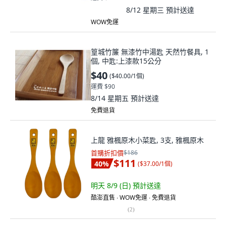
8/12 星期三
預計送達
WOW免運
篁城竹簾 無漆竹中湯匙 天然竹餐具, 1
個, 中匙:上漆款15公分
$40
(
$40.00/1個
)
運費 $90
8/14 星期五
預計送達
免費退貨
上龍 雅楓原木小菜匙, 3支, 雅楓原木
首購折扣價
$186
$111
40
%
(
$37.00/1個
)
明天 8/9 (日)
預計送達
酷澎直售 ∙ WOW免運 ∙ 免費退貨
(
2
)