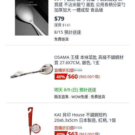
質感 不沾米飯勺 飯匙 公用長柄分菜勺
加厚加大 一體成型 食品級
$79
運費 $141
8/15
預計送達
免費退貨
OSAMA 王樣 本味菜匙 高級不鏽鋼材
質 27.6X7CM, 銀色, 1支
首購折扣價
$100
$60
40
%
(
$60.00/1個
)
明天 8/9 (日)
預計送達
酷澎直售 ∙ WOW免運 ∙ 免費退貨
KAI 貝印 House 不鏽鋼短杓
20x6.3x5cm 日本製造, 紅柄, 1個
首購折扣價
$106
$63
40
%
(
$63.00/1個
)