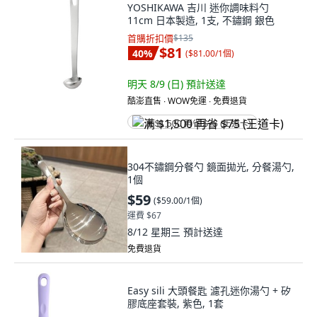
YOSHIKAWA 吉川 迷你調味料勺
11cm 日本製造, 1支, 不鏽鋼 銀色
首購折扣價
$135
$81
40
%
(
$81.00/1個
)
明天 8/9 (日)
預計送達
酷澎直售 ∙ WOW免運 ∙ 免費退貨
满 $1,500 再省 $75 (王道卡)
304不鏽鋼分餐勺 鏡面拋光, 分餐湯勺,
1個
$59
(
$59.00/1個
)
運費 $67
8/12 星期三
預計送達
免費退貨
Easy sili 大頭餐匙 濾孔迷你湯勺 + 矽
膠底座套裝, 紫色, 1套