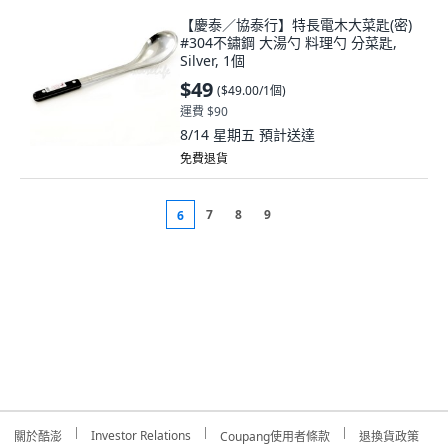
【慶泰／協泰行】特長電木大菜匙(密)
#304不鏽鋼 大湯勺 料理勺 分菜匙,
Silver, 1個
$49
(
$49.00/1個
)
運費 $90
8/14 星期五
預計送達
免費退貨
7
8
9
6
Investor Relations
關於酷澎
Coupang使用者條款
退換貨政策