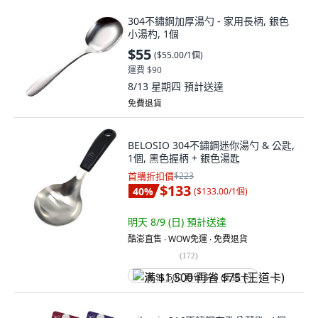
304不鏽鋼加厚湯勺 - 家用長柄, 銀色
小湯杓, 1個
$55
(
$55.00/1個
)
運費 $90
8/13 星期四
預計送達
免費退貨
BELOSIO 304不鏽鋼迷你湯勺 & 公匙,
1個, 黑色握柄 + 銀色湯匙
首購折扣價
$223
$133
40
%
(
$133.00/1個
)
明天 8/9 (日)
預計送達
酷澎直售 ∙ WOW免運 ∙ 免費退貨
(
172
)
满 $1,500 再省 $75 (王道卡)