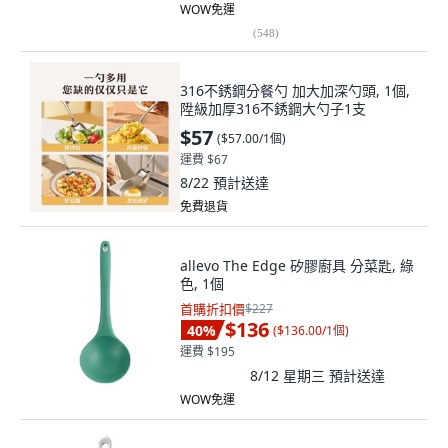
WOW免運
(
548
)
316不銹鋼分餐勺 加大加深勺頭, 1個,
陞級加厚316不銹鋼大勺子1支
$57
(
$57.00/1個
)
運費 $67
8/22
預計送達
免費退貨
allevo The Edge 矽膠廚具 分菜匙, 綠
色, 1個
首購折扣價
$227
$136
40
%
(
$136.00/1個
)
運費 $195
8/12 星期三
預計送達
WOW免運