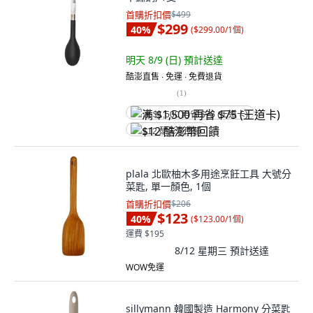
首購折扣價
$499
$299
40
%
(
$299.00/1個
)
明天 8/9 (日)
預計送達
酷澎直售 ∙ 免運 ∙ 免費退貨
(
1
)
满 $1,500 再省 $75 (王道卡)
$12 酷澎幣回饋
plala 北歐柚木多用途烹飪工具 大號分
菜匙, 單一顏色, 1個
首購折扣價
$206
$123
40
%
(
$123.00/1個
)
運費 $195
8/12 星期三
預計送達
WOW免運
sillymann 韓國製造 Harmony 分菜匙