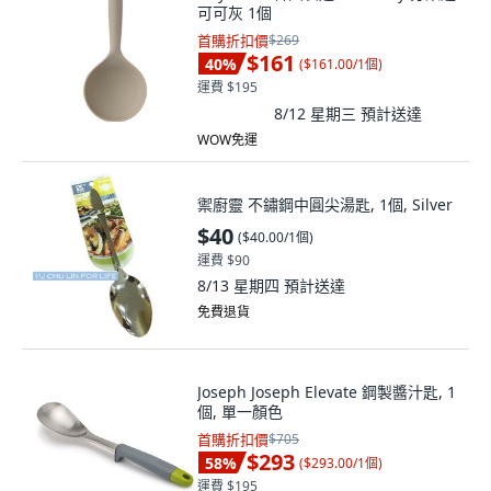
可可灰 1個
首購折扣價
$269
$161
40
%
(
$161.00/1個
)
運費 $195
8/12 星期三
預計送達
WOW免運
禦廚靈 不鏽鋼中圓尖湯匙, 1個, Silver
$40
(
$40.00/1個
)
運費 $90
8/13 星期四
預計送達
免費退貨
Joseph Joseph Elevate 鋼製醬汁匙, 1
個, 單一顏色
首購折扣價
$705
$293
58
%
(
$293.00/1個
)
運費 $195