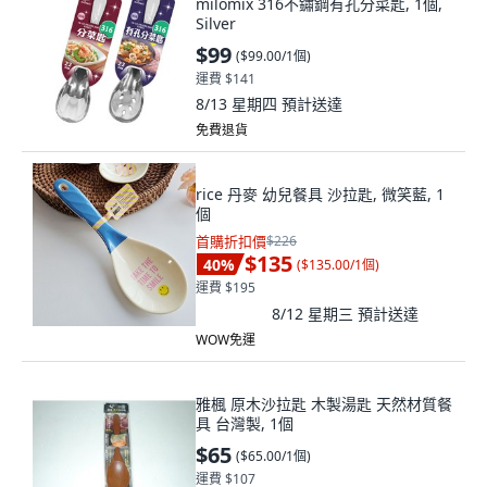
milomix 316不鏽鋼有孔分菜匙, 1個,
Silver
$99
(
$99.00/1個
)
運費 $141
8/13 星期四
預計送達
免費退貨
rice 丹麥 幼兒餐具 沙拉匙, 微笑藍, 1
個
首購折扣價
$226
$135
40
%
(
$135.00/1個
)
運費 $195
8/12 星期三
預計送達
WOW免運
雅楓 原木沙拉匙 木製湯匙 天然材質餐
具 台灣製, 1個
$65
(
$65.00/1個
)
運費 $107