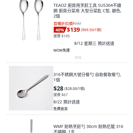
TEAOZ 廚房用烹飪工具 SUS304不鏽
鋼 廚房分菜用 大型分菜匙 C型, 銀色,
2個
首購折扣價
$232
$139
40
%
(
$69.50/1個
)
運費 $195
8/12 星期三
預計送達
WOW免運
(
11
)
316不銹鋼大號分餐勺 自助餐取餐勺,
1個
$28
(
$28.00/1個
)
運費 $67
8/22
預計送達
免費退貨
WMF 耐熱烹飪勺 30cm 耐熱尼龍 316
不鏽鋼, 1支