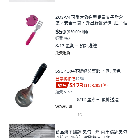
ZOSAN 可愛大象造型兒童叉子附盒
裝，安全材質，外出野餐必備, 紅, 1個
$50
(
$50.00/1個
)
運費 $67
8/12 星期三
預計送達
免費退貨
SSGP 304不鏽鋼分菜匙, 1個, 黑色
首購折扣價
$258
$123
52
%
(
$123.00/1個
)
運費 $195
8/12 星期三
預計送達
WOW免運
(
2
)
食品級不鏽鋼 叉勺一體 兩用湯匙叉勺
沙拉叉 沙拉勺 露營餐具, 1個