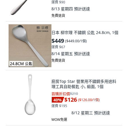
運費 $90
8/13 星期四
預計送達
免費退貨
日本 柳宗理 不鏽鋼 公匙 24.8cm, 1個
$449
(
$449.00/1個
)
運費 $67
8/14 星期五
預計送達
免費退貨
廚房Top Star 營業用不鏽鋼多用途料
理工具自助餐匙 小, 緞面, 1個
首購折扣價
$210
$126
40
%
(
$126.00/1個
)
運費 $195
8/12 星期三
預計送達
WOW免運