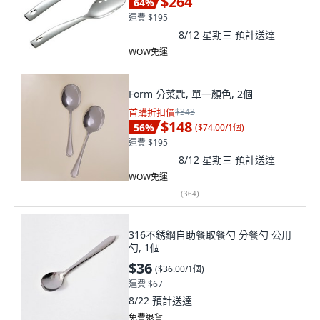
$264
64
%
運費 $195
8/12 星期三
預計送達
WOW免運
Form 分菜匙, 單一顏色, 2個
首購折扣價
$343
$148
56
%
(
$74.00/1個
)
運費 $195
8/12 星期三
預計送達
WOW免運
(
364
)
316不銹鋼自助餐取餐勺 分餐勺 公用
勺, 1個
$36
(
$36.00/1個
)
運費 $67
8/22
預計送達
免費退貨