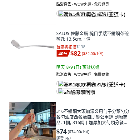
酷澎直售 ∙ WOW免運 ∙ 免費退貨
满 $1,500 再省 $75 (王道卡)
SALUS 佐藤金屬 槌目手感不鏽鋼茶碗
蒸匙 13.5cm, 1個
首購折扣價
$138
$82
40
%
(
$82.00/1個
)
明天 8/9 (日)
預計送達
酷澎直售 ∙ WOW免運 ∙ 免費退貨
满 $1,500 再省 $75 (王道卡)
$2 酷澎幣回饋
316不鏽鋼大頭加深公用勺子分菜勺分
餐勺酒店西餐廳自助餐公用鏟 副廠商
品, 1個, 316鋼丨加厚加大勺頭分餐勺
一支裝, N/A
$74
(
$74.00/1個
)
運費 $67