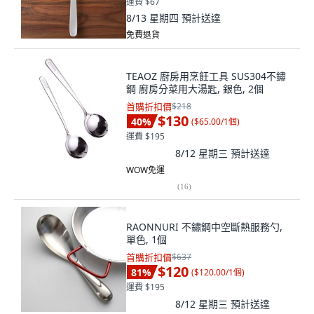
運費 $67
8/13 星期四
預計送達
免費退貨
TEAOZ 廚房用烹飪工具 SUS304不鏽
鋼 廚房分菜用大湯匙, 銀色, 2個
首購折扣價
$218
$130
40
%
(
$65.00/1個
)
運費 $195
8/12 星期三
預計送達
WOW免運
(
16
)
RAONNURI 不鏽鋼中空斷熱服務勺,
單色, 1個
首購折扣價
$637
$120
81
%
(
$120.00/1個
)
運費 $195
8/12 星期三
預計送達