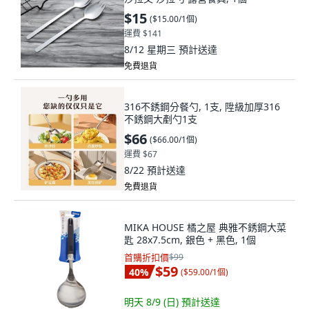
$15
(
$15.00/1個
)
運費 $141
8/12 星期三
預計送達
免費退貨
316不銹鋼分餐勺, 1支, 陞級加厚316
不銹鋼大剷勺1支
$66
(
$66.00/1個
)
運費 $67
8/22
預計送達
免費退貨
MIKA HOUSE 橘之屋 典雅不銹鋼大菜
匙 28x7.5cm, 銀色 + 黑色, 1個
首購折扣價
$99
$59
40
%
(
$59.00/1個
)
明天 8/9 (日)
預計送達