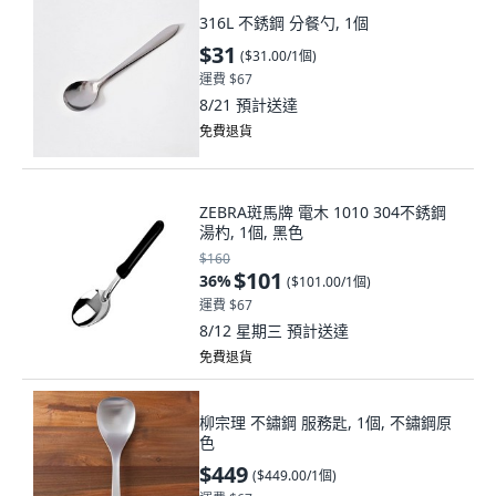
316L 不銹鋼 分餐勺, 1個
$31
(
$31.00/1個
)
運費 $67
8/21
預計送達
免費退貨
ZEBRA斑馬牌 電木 1010 304不銹鋼
湯杓, 1個, 黑色
$160
$101
36
%
(
$101.00/1個
)
運費 $67
8/12 星期三
預計送達
免費退貨
柳宗理 不鏽鋼 服務匙, 1個, 不鏽鋼原
色
$449
(
$449.00/1個
)