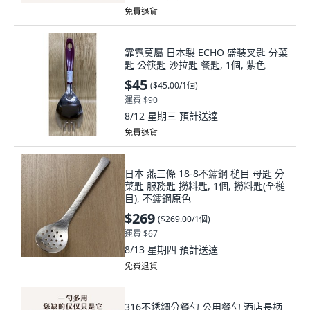
免費退貨
霏霓莫屬 日本製 ECHO 盛裝叉匙 分菜
匙 公筷匙 沙拉匙 餐匙, 1個, 紫色
$45
(
$45.00/1個
)
運費 $90
8/12 星期三
預計送達
免費退貨
日本 燕三條 18-8不鏽鋼 槌目 母匙 分
菜匙 服務匙 撈料匙, 1個, 撈料匙(全槌
目), 不鏽鋼原色
$269
(
$269.00/1個
)
運費 $67
8/13 星期四
預計送達
免費退貨
316不銹鋼分餐勺 公用餐勺 酒店長柄