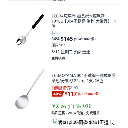
ZEBRA斑馬牌 加長電木服務匙
1010L【304不銹鋼 湯杓 大湯匙】, 1
個
$230
$145
36
%
(
$145.00/1個
)
運費 $67
8/12 星期三
預計送達
免費退貨
SHIMOYAMA 304不鏽鋼一體成形分
菜匙/分餐勺 22cm, 1支, 銀色
首購折扣價
$195
$117
40
%
(
$117.00/1個
)
明天 8/9 (日)
預計送達
酷澎直售 ∙ WOW免運 ∙ 免費退貨
满 $1,500 再省 $75 (王道卡)