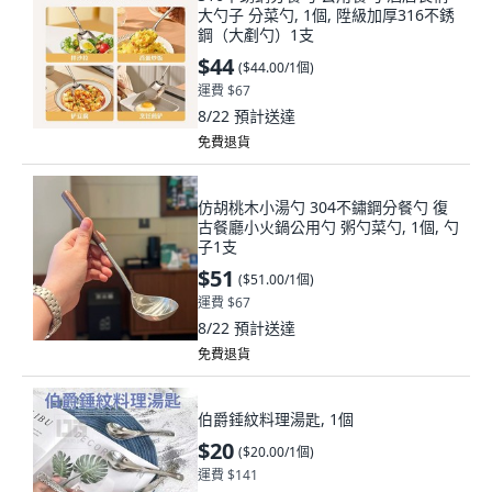
大勺子 分菜勺, 1個, 陞級加厚316不銹
鋼（大剷勺）1支
$44
(
$44.00/1個
)
運費 $67
8/22
預計送達
免費退貨
仿胡桃木小湯勺 304不鏽鋼分餐勺 復
古餐廳小火鍋公用勺 粥勺菜勺, 1個, 勺
子1支
$51
(
$51.00/1個
)
運費 $67
8/22
預計送達
免費退貨
伯爵錘紋料理湯匙, 1個
$20
(
$20.00/1個
)
運費 $141