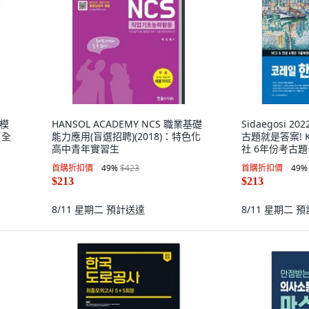
 模
HANSOL ACADEMY NCS 職業基礎
Sidaegosi 20
 全
能力應用(盲選招聘)(2018)：特色化
古題就是答案! K
高中青年實習生
社 6年份考古題
首購折扣價
49
%
$423
首購折扣價
49
%
$213
$213
8/11 星期二
預計送達
8/11 星期二
預