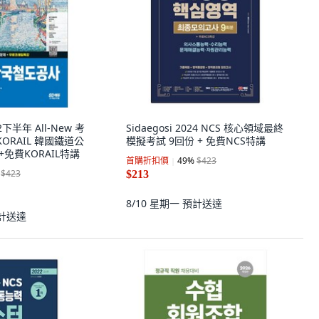
22下半年 All-New 考
Sidaegosi 2024 NCS 核心領域最終
ORAIL 韓國鐵道公
模擬考試 9回份 + 免費NCS特講
+免費KORAIL特講
首購折扣價
49
%
$423
$423
$213
8/10 星期一
預計送達
計送達