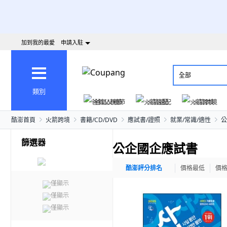
加到我的最愛
申請入駐
全部
類別
爸氣父親節
火箭速配
火箭跨境
酷澎首頁
火箭跨境
書籍/CD/DVD
應試書/證照
就業/常識/適性
公
篩選器
公企國企應試書
酷澎評分排名
價格最低
價
僅顯示
僅顯示
僅顯示