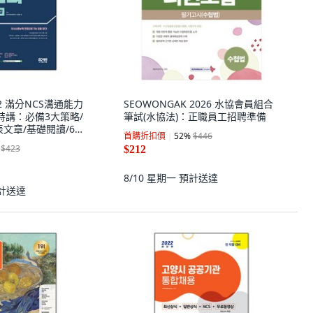
2022 滿分NCS溝通能力
SEOWONGAK 2026 水協會員組合
特講：必備3大策略/
筆試(水協法)：正職員工招聘準備
文章/基礎閱讀/60
首購折扣價
52
%
$446
備模擬考
$423
$212
8/10 星期一
預計送達
計送達