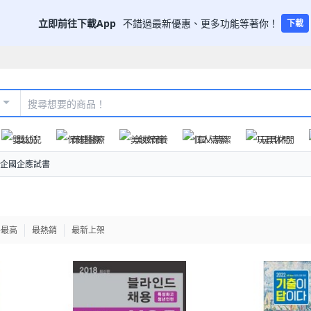
立即前往下載App
不錯過最新優惠、更多功能等著你！
下載
嬰幼兒
保健醫療
美妝保養
個人清潔
玩具休閒
企國企應試書
格最高
最熱銷
最新上架