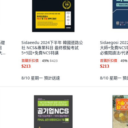
基礎
Sidaeedu 2024下半年 韓國道路公
Sidaegosi 
回
社 NCS&專業科目 最終模擬考試
大師+免費NCS
大出
5+5回+免費NCS特講
必備閱讀法/代表
秒閱讀練習/必
首購折扣價
49
%
$423
首購折扣價
49
%
$213
$213
8/10 星期一
預計送達
8/10 星期一
預