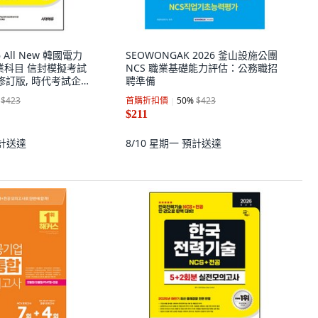
26 All New 韓國電力
SEOWONGAK 2026 釜山設施公團
 專業科目 信封模擬考試
NCS 職業基礎能力評估：公務職招
面修訂版, 時代考試企
聘準備
$423
首購折扣價
50
%
$423
$211
計送達
8/10 星期一
預計送達