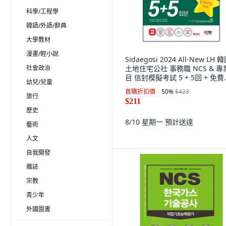
科學/工程學
韓語/外語/辭典
大學教材
漫畫/輕小說
Sidaegosi 2024 All-New LH 
社會政治
土地住宅公社 事務職 NCS & 專
目 信封模擬考試 5 + 5回 + 免費
幼兒/兒童
NCS特講
首購折扣價
50
%
$423
旅行
$211
歷史
8/10 星期一
預計送達
藝術
人文
自我開發
雜誌
宗教
青少年
外國圖書