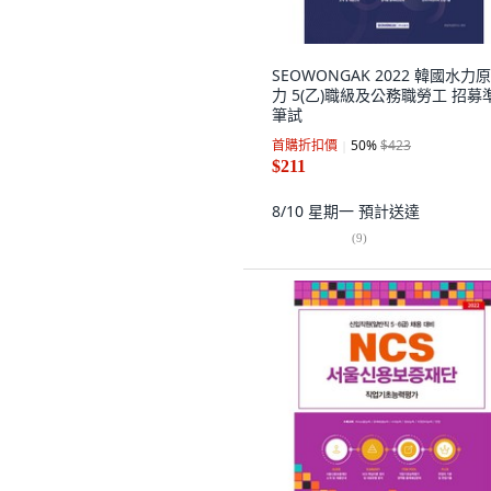
SEOWONGAK 2022 韓國水力
力 5(乙)職級及公務職勞工 招募
筆試
首購折扣價
50
%
$423
$211
8/10 星期一
預計送達
(
9
)