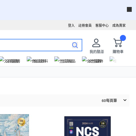
登入
註冊會員
客服中心
成為賣家
我的酷澎
購物車
文具圖書
食品飲料
生活用品
女性服飾
運動戶外
60
每頁筆