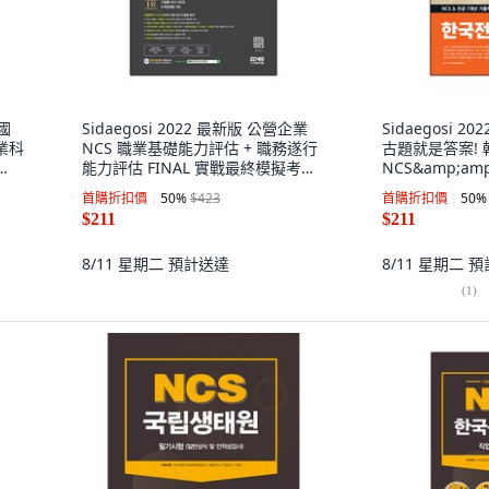
韓國
Sidaegosi 2022 最新版 公營企業
Sidaegosi 20
業科
NCS 職業基礎能力評估 + 職務遂行
古題就是答案! 
能力評估 FINAL 實戰最終模擬考試
NCS&amp;a
7回
古題+免費韓電
首購折扣價
50
%
$423
首購折扣價
50
%
$211
$211
8/11 星期二
預計送達
8/11 星期二
預
(
1
)