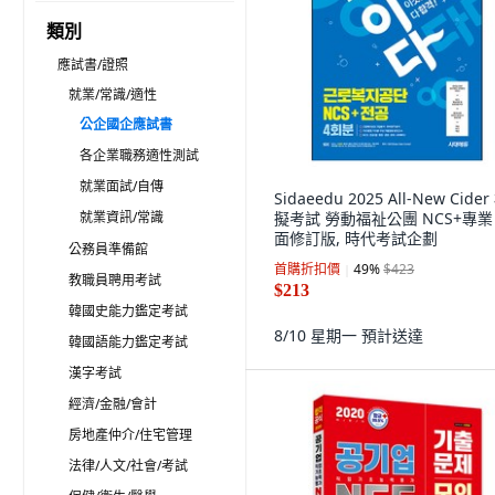
類別
應試書/證照
就業/常識/適性
公企國企應試書
各企業職務適性測試
就業面試/自傳
Sidaeedu 2025 All-New Cider
就業資訊/常識
擬考試 勞動福祉公團 NCS+專業
面修訂版, 時代考試企劃
公務員準備館
首購折扣價
49
%
$423
教職員聘用考試
$213
韓國史能力鑑定考試
8/10 星期一
預計送達
韓國語能力鑑定考試
漢字考試
經濟/金融/會計
房地產仲介/住宅管理
法律/人文/社會/考試