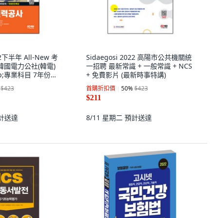
22下半年 All-New 考
Sidaegosi 2022 高陽市公共機關統
韓國電力公社(韓電)
一招聘 最新常識 + 一般常識 + NCS
mp;專業科目 7年份考
+ 免費影片 (最新時事特講)
特講
$423
首購折扣價
50
%
$423
$211
計送達
8/11 星期二
預計送達