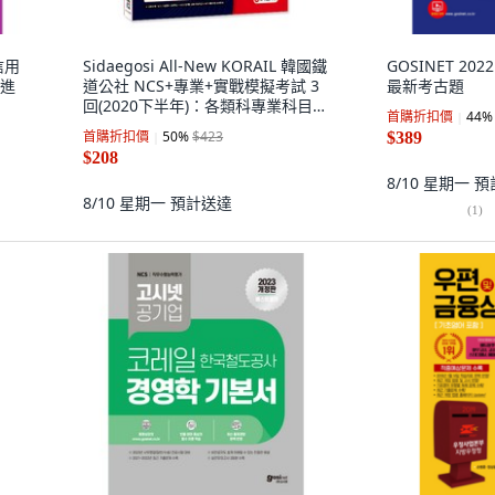
信用
Sidaegosi All-New KORAIL 韓國鐵
GOSINET 2
新進
道公社 NCS+專業+實戰模擬考試 3
最新考古題
回(2020下半年)：各類科專業科目
首購折扣價
44
%
(經營 土木 機械 電機) 完美反映 | 最
首購折扣價
50
%
$423
$389
新考古題題型 完美反映
$208
8/10 星期一
預
8/10 星期一
預計送達
(
1
)