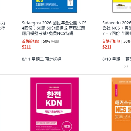
水力
Sidaegosi 2026 國民年金公團 NCS
Sidaeedu 20
水準
4回份：60題 60分鐘構成 歷屆試題
公社 NCS +
應用模擬考試+免費NCS特講
7 + 7回份 全
劃
首購折扣價
50
%
$423
首購折扣價
50
%
$211
$211
8/11 星期二
預計送達
8/10 星期一
預
(
2
)