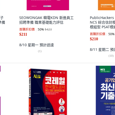
原子
SEOWONGAK 韓電KDN 新進員工
PublicHacke
準備
招聘準備 職業基礎能力評估
NCS 綜合信封模
模組型 PSAT模組
首購折扣價
50
%
$423
科目
首購折扣價
50
%
$211
$210
8/10 星期一
預計送達
8/11 星期二
預
(
1
)
(
10
)