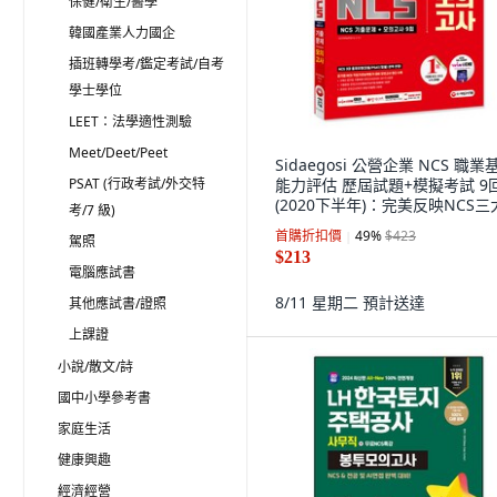
保健/衛生/醫學
韓國產業人力國企
插班轉學考/鑑定考試/自考
學士學位
LEET：法學適性測驗
Meet/Deet/Peet
Sidaegosi 公營企業 NCS 職業
PSAT (行政考試/外交特
能力評估 歷屆試題+模擬考試 9
(2020下半年)：完美反映NCS三
考/7 級)
題類型(模組/PSAT/PSAT模組)
首購折扣價
49
%
$423
駕照
$213
電腦應試書
8/11 星期二
預計送達
其他應試書/證照
上課證
小說/散文/詩
國中小學參考書
家庭生活
健康興趣
經濟經營