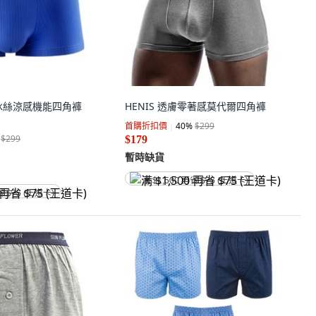
烯冰絲涼感機能四角褲
HENIS 透膚零著感莫代爾四角褲
首購折扣價
40
%
$299
$299
$179
暫時缺貨
满 $1,500 再省 $75 (王道卡)
省 $75 (王道卡)