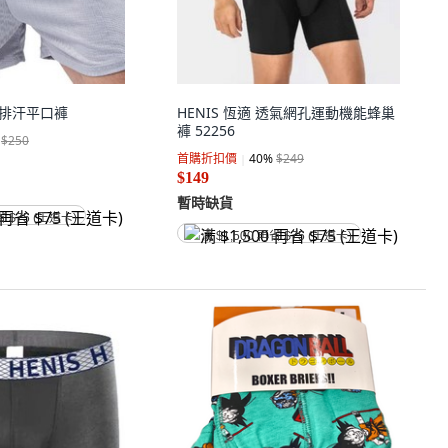
極度排汗平口褲
HENIS 恆適 透氣網孔運動機能蜂巢
褲 52256
$250
首購折扣價
40
%
$249
$149
暫時缺貨
省 $75 (王道卡)
满 $1,500 再省 $75 (王道卡)