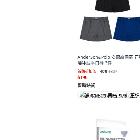
AnderSon&Polo 安德森保羅 
烯冰絲平口褲 3件
首購折扣價
40
%
$327
$196
暫時缺貨
满 $1,500 再省 $75 (王道卡)