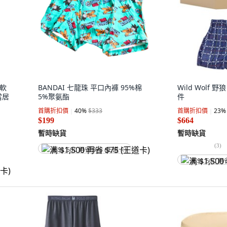
柔軟
BANDAI 七龍珠 平口內褲 95%棉
Wild Wolf 
當居
5%聚氨酯
件
首購折扣價
40
%
$333
首購折扣價
23
%
$199
$664
暫時缺貨
暫時缺貨
(
3
)
满 $1,500 再省 $75 (王道卡)
满 $1,500 再