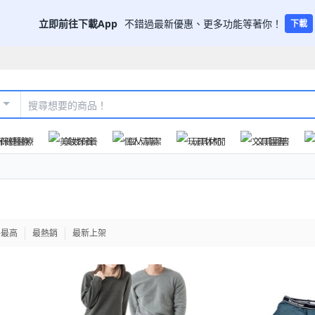
立即前往下載App
不錯過最新優惠、更多功能等著你！
下載
保健醫療
美妝保養
個人清潔
玩具休閒
文具圖書
格最高
最熱銷
最新上架