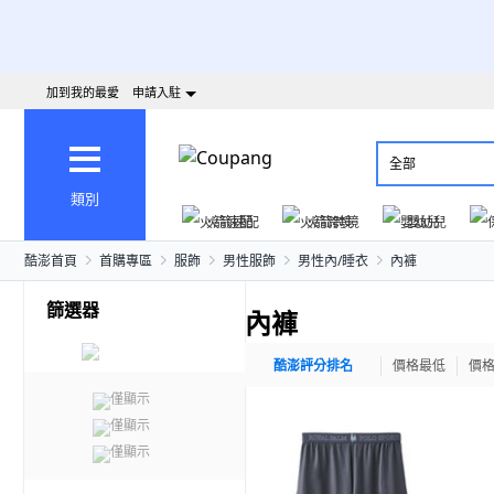
加到我的最愛
申請入駐
全部
類別
火箭速配
火箭跨境
嬰幼兒
酷澎首頁
首購專區
服飾
男性服飾
男性內/睡衣
內褲
篩選器
內褲
酷澎評分排名
價格最低
價
僅顯示
僅顯示
僅顯示