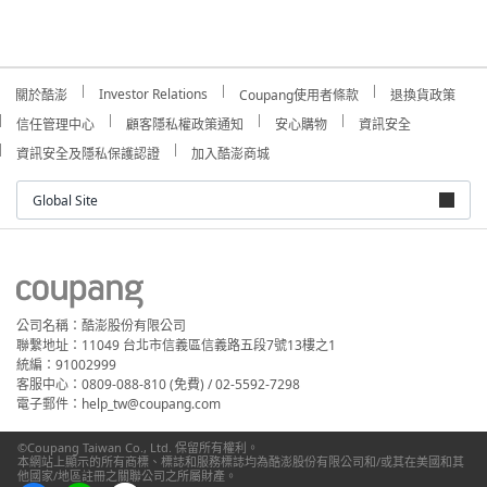
Investor Relations
關於酷澎
Coupang使用者條款
退換貨政策
信任管理中心
顧客隱私權政策通知
安心購物
資訊安全
資訊安全及隱私保護認證
加入酷澎商城
Global Site
公司名稱：酷澎股份有限公司
聯繫地址：11049 台北市信義區信義路五段7號13樓之1
統編：91002999
客服中心：0809-088-810 (免費) / 02-5592-7298
電子郵件：help_tw@coupang.com
©Coupang Taiwan Co., Ltd. 保留所有權利。
本網站上顯示的所有商標、標誌和服務標誌均為酷澎股份有限公司和/或其在美國和其
他國家/地區註冊之關聯公司之所屬財產。