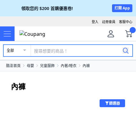
領取您的
$200
首購優惠卷!
打開 App
登入
註冊會員
客服中心
全部
酷澎首頁
母嬰
兒童服飾
內著/睡衣
內褲
內褲
篩選器