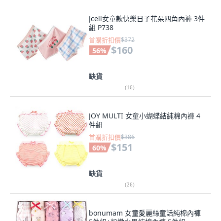
Jcell女童款快樂日子花朵四角內褲 3件
組 P738
首購折扣價
$372
$160
56
%
缺貨
(
16
)
JOY MULTI 女童小蝴蝶結純棉內褲 4
件組
首購折扣價
$386
$151
60
%
缺貨
(
26
)
bonumam 女童愛麗絲童話純棉內褲