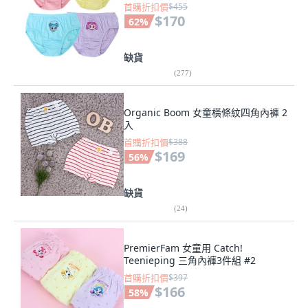
首購折扣價
$455
$170
62
%
缺貨
(
277
)
Organic Boom 女童橫條紋四角內褲 2
入
首購折扣價
$388
$169
56
%
缺貨
(
24
)
PremierFam 女童用 Catch!
Teenieping 三角內褲3件組 #2
首購折扣價
$397
$166
58
%