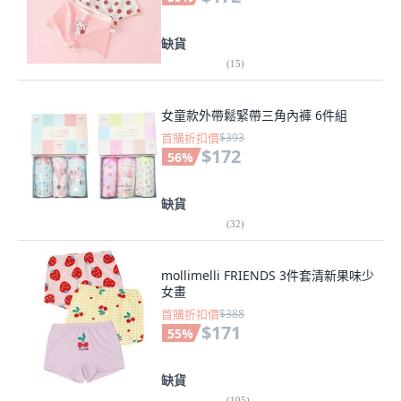
缺貨
(
15
)
女童款外帶鬆緊帶三角內褲 6件組
首購折扣價
$393
$172
56
%
缺貨
(
32
)
mollimelli FRIENDS 3件套清新果味少
女畫
首購折扣價
$388
$171
55
%
缺貨
(
105
)