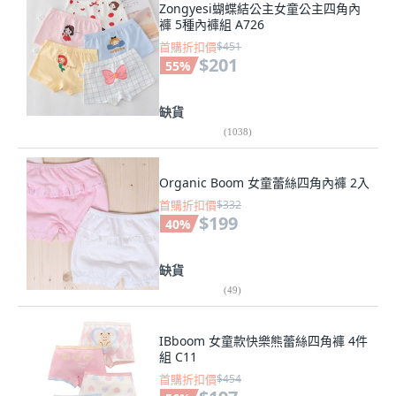
Zongyesi蝴蝶結公主女童公主四角內
褲 5種內褲組 A726
首購折扣價
$451
$201
55
%
缺貨
(
1038
)
Organic Boom 女童蕾絲四角內褲 2入
首購折扣價
$332
$199
40
%
缺貨
(
49
)
IBboom 女童款快樂熊蕾絲四角褲 4件
組 C11
首購折扣價
$454