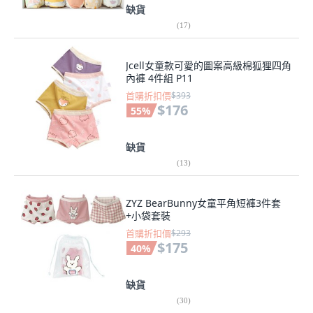
缺貨
(
17
)
Jcell女童款可愛的圖案高級棉狐狸四角
內褲 4件組 P11
首購折扣價
$393
$176
55
%
缺貨
(
13
)
ZYZ BearBunny女童平角短褲3件套
+小袋套裝
首購折扣價
$293
$175
40
%
缺貨
(
30
)