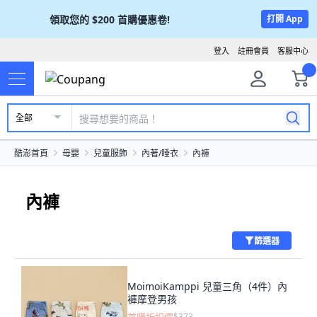
領取您的
$200
首購優惠卷!
打開 App
登入
註冊會員
客服中心
全部
酷澎首頁
母嬰
兒童服飾
內著/睡衣
內褲
內褲
篩選器
MoimoiKamppi 兒童三角（4件）內
褲摩登男孩
$373