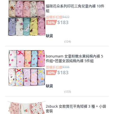
貓咪花朵系列印花三角兒童內褲 10件
組
首購折扣價
$422
$183
56
%
缺貨
(
124
)
bonumam 女童粉嫩水果純棉內褲 5
件組+芭蕾女孩純棉內褲 5件組
首購折扣價
$306
$183
40
%
缺貨
(
133
)
2sbuck 女款賞花平角短褲 3 種 + 小袋
套裝