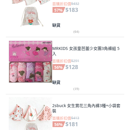
首購折扣價
$432
$183
57
%
缺貨
(
64
)
MRKIDS 女孩童芭蕾少女團3角褲組 5
入
首購折扣價
$291
$128
56
%
缺貨
(
19
)
2sbuck 女生賞花三角內褲3種+小袋套
裝
首購折扣價
$413
$181
56
%