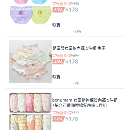
首購折扣價
$488
$178
63
%
缺貨
(
259
)
兒童節女童款內褲 5件組 兔子
首購折扣價
$297
$178
40
%
缺貨
(
19
)
bonumam 女童動物棉質內褲 5件組
+綜合可愛圖案棉質內褲 5件組
首購折扣價
$477
$178
62
%