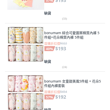
$193
57
%
缺貨
(
33
)
bonumam 綜合可愛圖案棉質內褲 5
件組+花朵棉質內褲 5件組
首購折扣價
$322
$193
40
%
缺貨
(
24
)
bonumam 女童甜美風5件組 + 花朵5
件組內褲套裝
首購折扣價
$454
$192
57
%
缺貨