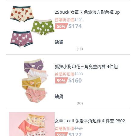
2Sbuck 女童 7 色波浪方形內褲 3p
首購折扣價
$401
$174
56
%
缺貨
(
16
)
狐狸小狗印花三角兒童內褲 4件組
首購折扣價
$393
$160
59
%
缺貨
(
65
)
女童 J-cell 兔愛平角短褲 4 件套 P802
首購折扣價
$421
$172
59
%