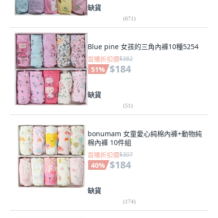
缺貨
(
671
)
Blue pine 女孩的三角內褲10種5254
首購折扣價
$382
$184
51
%
缺貨
(
51
)
bonumam 女童愛心純棉內褲+動物純
棉內褲 10件組
首購折扣價
$307
$184
40
%
缺貨
(
174
)