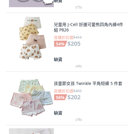
缺貨
(
75
)
兒童用 J-Cell 好運可愛熊四角內褲4件
組 P826
首購折扣價
$454
$205
54
%
缺貨
(
43
)
孩童節女孩 Twinkle 平角短褲 5 件套
首購折扣價
$460
$202
56
%
缺貨
(
79
)