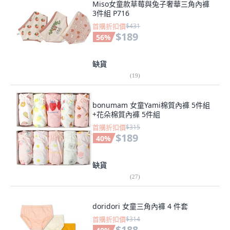
Miso女童款草莓與兔子奢華三角內褲
3件組 P716
首購折扣價
$431
$189
56
%
缺貨
(
19
)
bonumam 女童Yami棉質內褲 5件組
+花朵棉質內褲 5件組
首購折扣價
$315
$189
40
%
缺貨
(
27
)
doridori 女童三角內褲 4 件套
首購折扣價
$314
$188