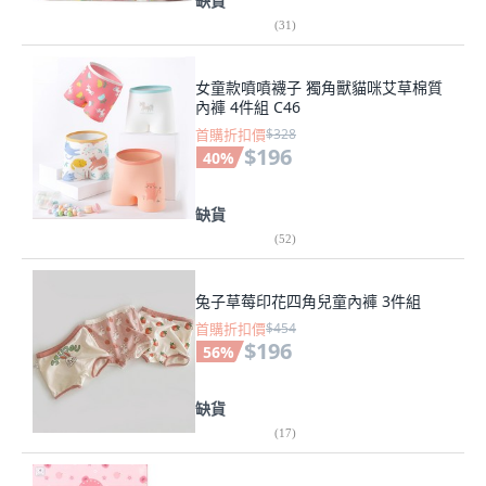
缺貨
(
31
)
女童款噴噴襪子 獨角獸貓咪艾草棉質
內褲 4件組 C46
首購折扣價
$328
$196
40
%
缺貨
(
52
)
兔子草莓印花四角兒童內褲 3件組
首購折扣價
$454
$196
56
%
缺貨
(
17
)