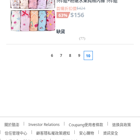
5件組+粉嫩水果純棉內褲 5件組
首購折扣價
$424
$156
63
%
缺貨
(
77
)
6
7
8
9
10
Investor Relations
關於酷澎
Coupang使用者條款
退換貨政策
信任管理中心
顧客隱私權政策通知
安心購物
資訊安全