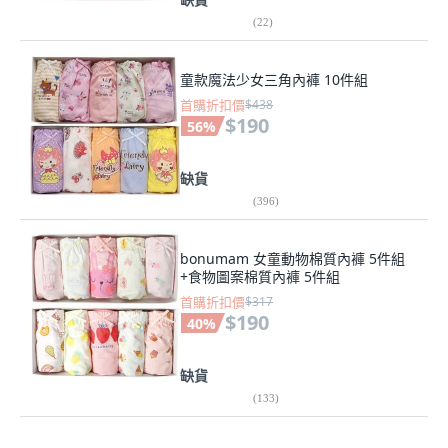
(
22
)
童款魔法少女三角內褲 10件組
首購折扣價
$438
$190
56
%
缺貨
(
396
)
bonumam 女童動物棉質內褲 5件組
+食物圖案棉質內褲 5件組
首購折扣價
$317
$190
40
%
缺貨
(
133
)