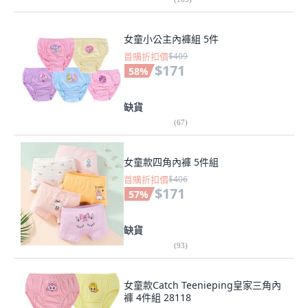
女童小公主內褲組 5件
首購折扣價
$409
$171
58
%
缺貨
(
67
)
女童款四角內褲 5件組
首購折扣價
$406
$171
57
%
缺貨
(
93
)
女童款Catch Teenieping皇家三角內
褲 4件組 28118