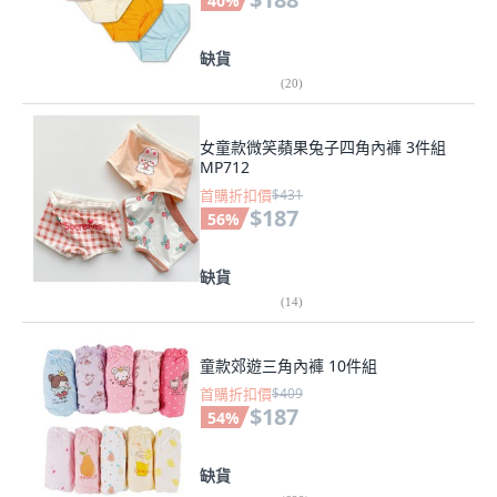
40
%
缺貨
(
20
)
女童款微笑蘋果兔子四角內褲 3件組
MP712
首購折扣價
$431
$187
56
%
缺貨
(
14
)
童款郊遊三角內褲 10件組
首購折扣價
$409
$187
54
%
缺貨