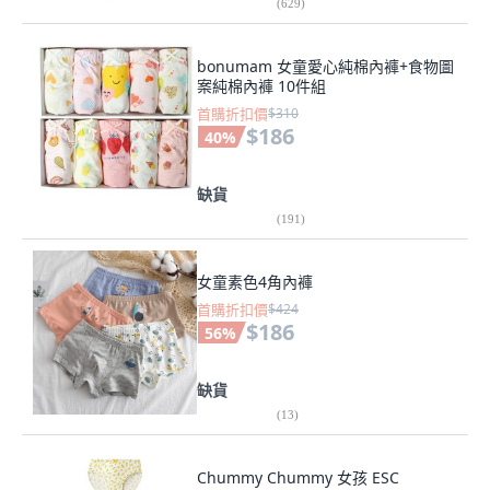
(
629
)
bonumam 女童愛心純棉內褲+食物圖
案純棉內褲 10件組
首購折扣價
$310
$186
40
%
缺貨
(
191
)
女童素色4角內褲
首購折扣價
$424
$186
56
%
缺貨
(
13
)
Chummy Chummy 女孩 ESC