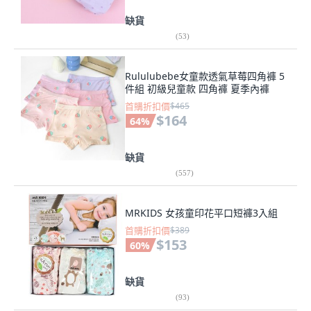
缺貨
(
53
)
Rululubebe女童款透氣草莓四角褲 5
件組 初級兒童款 四角褲 夏季內褲
首購折扣價
$465
$164
64
%
缺貨
(
557
)
MRKIDS 女孩童印花平口短褲3入組
首購折扣價
$389
$153
60
%
缺貨
(
93
)