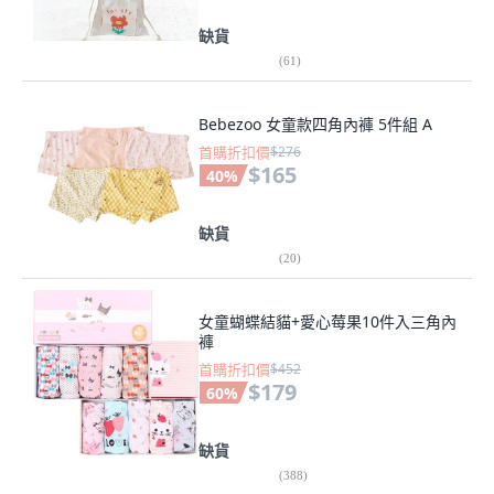
缺貨
(
61
)
Bebezoo 女童款四角內褲 5件組 A
首購折扣價
$276
$165
40
%
缺貨
(
20
)
女童蝴蝶結貓+愛心莓果10件入三角內
褲
首購折扣價
$452
$179
60
%
缺貨
(
388
)