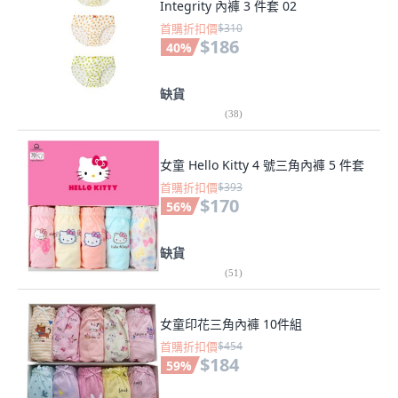
Integrity 內褲 3 件套 02
首購折扣價
$310
$186
40
%
缺貨
(
38
)
女童 Hello Kitty 4 號三角內褲 5 件套
首購折扣價
$393
$170
56
%
缺貨
(
51
)
女童印花三角內褲 10件組
首購折扣價
$454
$184
59
%