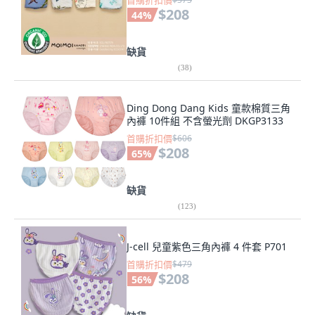
首購折扣價
$208
44
%
缺貨
(
38
)
Ding Dong Dang Kids 童款棉質三角
內褲 10件組 不含螢光劑 DKGP3133
首購折扣價
$606
$208
65
%
缺貨
(
123
)
J-cell 兒童紫色三角內褲 4 件套 P701
首購折扣價
$479
$208
56
%