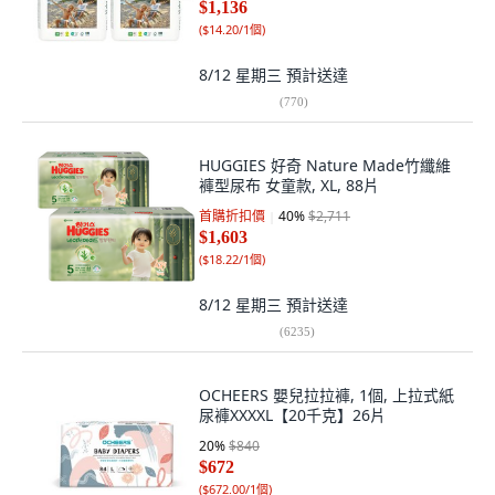
$1,136
(
$14.20/1個
)
8/12 星期三
預計送達
(
770
)
HUGGIES 好奇 Nature Made竹纖維
褲型尿布 女童款, XL, 88片
首購折扣價
40
%
$2,711
$1,603
(
$18.22/1個
)
8/12 星期三
預計送達
(
6235
)
OCHEERS 嬰兒拉拉褲, 1個, 上拉式紙
尿褲XXXXL【20千克】26片
20
%
$840
$672
(
$672.00/1個
)