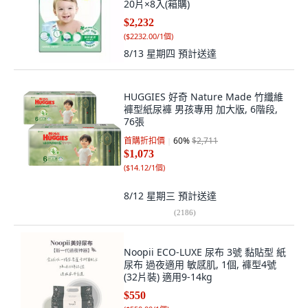
20片×8入(箱購)
$2,232
(
$2232.00/1個
)
8/13 星期四
預計送達
HUGGIES 好奇 Nature Made 竹纖維
褲型紙尿褲 男孩專用 加大版, 6階段,
76張
首購折扣價
60
%
$2,711
$1,073
(
$14.12/1個
)
8/12 星期三
預計送達
(
2186
)
Noopii ECO-LUXE 尿布 3號 黏貼型 紙
尿布 過夜適用 敏感肌, 1個, 褲型4號
(32片裝) 適用9-14kg
$550