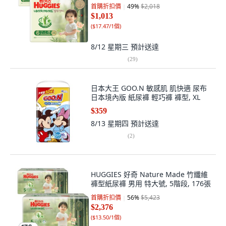
首購折扣價
49
%
$2,018
$1,013
(
$17.47/1個
)
8/12 星期三
預計送達
(
29
)
日本大王 GOO.N 敏感肌 肌快適 尿布
日本境內版 紙尿褲 輕巧褲 褲型, XL
$359
8/13 星期四
預計送達
(
2
)
HUGGIES 好奇 Nature Made 竹纖維
褲型紙尿褲 男用 特大號, 5階段, 176張
首購折扣價
56
%
$5,423
$2,376
(
$13.50/1個
)