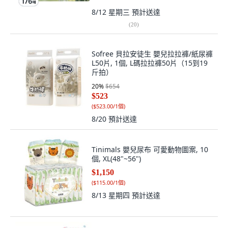
8/12 星期三
預計送達
(
20
)
Sofree 貝拉安徒生 嬰兒拉拉褲/紙尿褲
L50片, 1個, L碼拉拉褲50片（15到19
斤拍）
20
%
$654
$523
(
$523.00/1個
)
8/20
預計送達
Tinimals 嬰兒尿布 可愛動物圖案, 10
個, XL(48"~56")
$1,150
(
$115.00/1個
)
8/13 星期四
預計送達