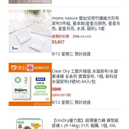
moms nature 嬰幼兒用竹纖維方形布
尿布5件組, 基本款(星星古銅色, 星星灰
色, 星星月亮, 水滴, 圓形), 5套
首購折扣價
35
%
$4,688
$3,017
8/12 星期三
預計送達
Clear Dry 工藝升級版 水凝尿布/水凝
果凍褲 全系列 寶寶尿布, 1個, 新科技
水凝尿布(3號M) 64入/包
$800
(
$800.00/1個
)
8/12 星期三
預計送達
【UniDry優力寶】超薄優力褲 褲型紙
尿褲 L (9-14kg) 31片 箱購, 1個, XXL