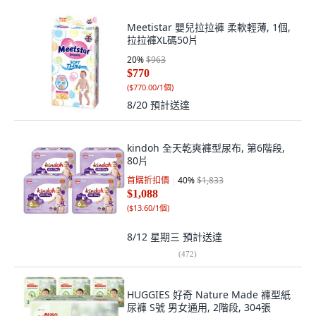
Meetistar 嬰兒拉拉褲 柔軟輕薄, 1個,
拉拉褲XL碼50片
20
%
$963
$770
(
$770.00/1個
)
8/20
預計送達
kindoh 全天乾爽褲型尿布, 第6階段,
80片
首購折扣價
40
%
$1,833
$1,088
(
$13.60/1個
)
8/12 星期三
預計送達
(
472
)
HUGGIES 好奇 Nature Made 褲型紙
尿褲 S號 男女通用, 2階段, 304張