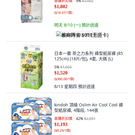
首購折扣價
9
%
$2,002
$1,802
(
$18.97/1個
)
明天 8/10 (一)
預計送達
最高再省 $91 (王道卡)
日本一番 茶之力系列 褲型紙尿褲 (85
125cm) (18片/包), 4套, 大碼 (L)
5
%
$1,600
$1,520
(
$380.00/1個
)
8/13 星期四
預計送達
kindoh 頂級 Oslim Air Cool Cool 褲
型紙尿褲, 4階段, 144張
首購折扣價
42
%
$2,091
$1,193
(
$8.29/1個
)