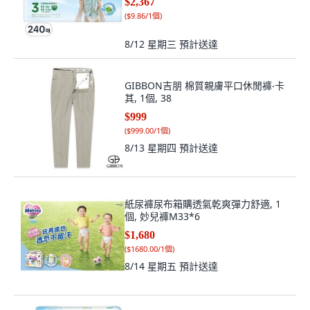
$2,367
(
$9.86/1個
)
8/12 星期三
預計送達
GIBBON吉朋 棉質親膚平口休閒褲‧卡
其, 1個, 38
$999
(
$999.00/1個
)
8/13 星期四
預計送達
紙尿褲尿布箱購透氣乾爽彈力舒適, 1
個, 妙兒褲M33*6
$1,680
(
$1680.00/1個
)
8/14 星期五
預計送達