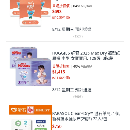
首購折扣價
64
%
$1,948
$693
(
$10.50/1個
)
8/12 星期三
預計送達
(
1527
)
HUGGIES 好奇 2025 Max Dry 褲型紙
尿褲 中型 女寶寶用, 128張, 3階段
首購折扣價
40
%
$2,387
$1,415
(
$11.06/1個
)
8/12 星期三
預計送達
(
6003
)
PARASOL Clear+Dry™ 澄石藥局, 1個,
新科技水凝尿布(2號S) 72入/包
$750