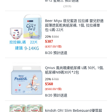
8/12 星期三
預計送達
(
2019
)
Beer Miyu 蓓兒蜜語 拉拉褲 嬰兒舒適
超薄透氣乾爽紙尿褲, 1個, 拉拉褲單
包-L碼-22片
20
%
$384
$307
(
$307.00/1個
)
8/20
預計送達
Qnius 風尚親膚紙尿褲 L碼 50片, 1個,
紙尿褲NB碼30片*2包
20
%
$700
$560
(
$560.00/1個
)
8/20
預計送達
kindoh Oh! Slim Bebeguard優質超