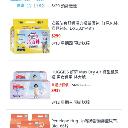
8/20
預計送達
安親貼身舒適活力褲量販包, 詳見包裝,
詳見包裝, L-XL(32″-48″)
$299
8/13 星期四
預計送達
HUGGIES 好奇 Max Dry Air 褲型紙尿
褲 男女通用 特大號
首購折扣價
56
%
$2,133
$937
8/12 星期三
預計送達
Penelope Hug Up輕薄舒適褲型尿布,
Big, 66片