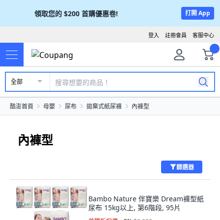
領取您的
$200
首購優惠卷!
打開 App
登入
註冊會員
客服中心
全部
酷澎首頁
母嬰
尿布
拋棄式紙尿褲
內褲型
內褲型
篩選器
Bambo Nature 伴寶樂 Dream褲型紙
尿布 15kg以上, 第6階段, 95片