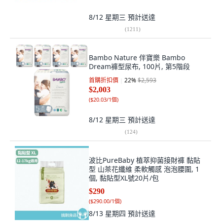
8/12 星期三
預計送達
(
1211
)
Bambo Nature 伴寶樂 Bambo
Dream褲型尿布, 100片, 第5階段
首購折扣價
22
%
$2,593
$2,003
(
$20.03/1個
)
8/12 星期三
預計送達
(
124
)
波比PureBaby 植萃抑菌接財褲 黏貼
型 山茶花纖維 柔軟觸感 泡泡腰圍, 1
個, 黏貼型XL號20片/包
$290
(
$290.00/1個
)
8/13 星期四
預計送達