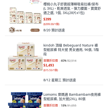
櫻桃小丸子舒寶超薄瞬吸易拉褲/尿布
(L 3XL)，乾爽透氣，彈力腰圍，寶寶舒
適之選, 1個, 3XL(28片x1包)
$399
(
$399.00/1個
)
8/20
預計送達
kindoh 頂級 Bebeguard Nature 褲
型紙尿褲 特大號 男女通用, 96張, 5階
段
首購折扣價
40
%
$2,514
$1,493
(
$15.55/1個
)
8/12 星期三
預計送達
Lomoms 樂媽適 Bambambam夜用褲
型紙尿褲, 加大號(2XL), 80張
首購折扣價
18
%
$1,055