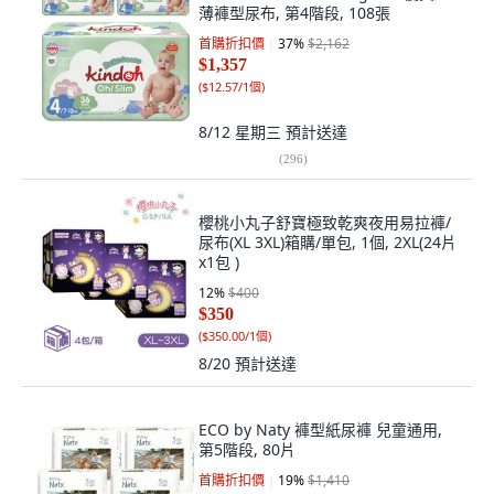
薄褲型尿布, 第4階段, 108張
首購折扣價
37
%
$2,162
$1,357
(
$12.57/1個
)
8/12 星期三
預計送達
(
296
)
櫻桃小丸子舒寶極致乾爽夜用易拉褲/
尿布(XL 3XL)箱購/單包, 1個, 2XL(24片
x1包 )
12
%
$400
$350
(
$350.00/1個
)
8/20
預計送達
ECO by Naty 褲型紙尿褲 兒童通用,
第5階段, 80片
首購折扣價
19
%
$1,410