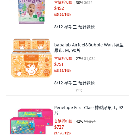
首購折扣價
30
%
$652
$452
(
$5.65/1個
)
8/12 星期三
預計送達
babalab Airfeel&Bubble Waist褲型
尿布, M, 90片
首購折扣價
27
%
$1,034
$751
(
$8.35/1個
)
8/12 星期三
預計送達
(
91
)
Penelope First Class褲型尿布, L, 92
片
首購折扣價
42
%
$1,264
$727
(
$7.90/1個
)