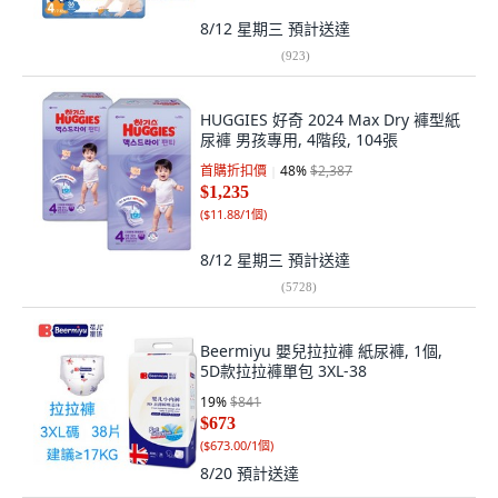
8/12 星期三
預計送達
(
923
)
HUGGIES 好奇 2024 Max Dry 褲型紙
尿褲 男孩專用, 4階段, 104張
首購折扣價
48
%
$2,387
$1,235
(
$11.88/1個
)
8/12 星期三
預計送達
(
5728
)
Beermiyu 嬰兒拉拉褲 紙尿褲, 1個,
5D款拉拉褲單包 3XL-38
19
%
$841
$673
(
$673.00/1個
)
8/20
預計送達