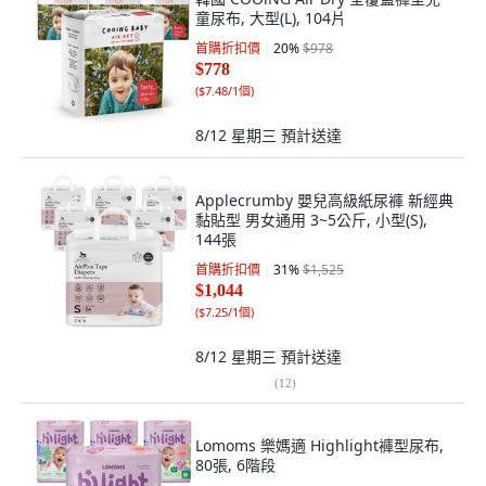
童尿布, 大型(L), 104片
首購折扣價
20
%
$978
$778
(
$7.48/1個
)
8/12 星期三
預計送達
Applecrumby 嬰兒高級紙尿褲 新經典
黏貼型 男女通用 3~5公斤, 小型(S),
144張
首購折扣價
31
%
$1,525
$1,044
(
$7.25/1個
)
8/12 星期三
預計送達
(
12
)
Lomoms 樂媽適 Highlight褲型尿布,
80張, 6階段