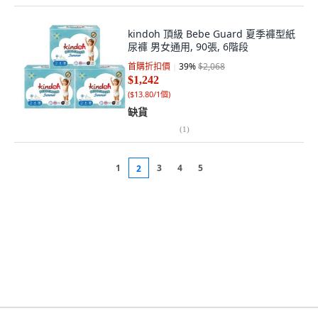
kindoh 頂級 Bebe Guard 夏季褲型紙
尿褲 男女通用, 90張, 6階段
首購折扣價
39
%
$2,068
$1,242
(
$13.80/1個
)
缺貨
(
1
)
1
3
4
5
2