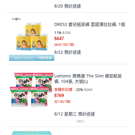
8/20
預計送達
DRESS 嬰兒紙尿褲 雲感薄拉拉褲, 1個
11
%
$735
$647
(
$647.00/1個
)
8/22
預計送達
Lomoms 樂媽適 The Slim 褲型紙尿
褲, 104張, 大號(L)
首購折扣價
20
%
$969
$769
(
$7.40/1個
)
8/12 星期三
預計送達
(
485
)