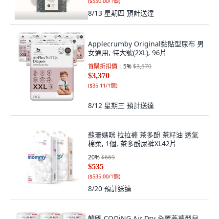
(
$550.00/1個
)
8/13 星期四
預計送達
Applecrumby Original黏貼型尿布 男
女通用, 特大號(2XL), 96片
首購折扣價
5
%
$3,570
$3,370
(
$35.11/1個
)
8/12 星期三
預計送達
蘇珊媽咪 拉拉褲 茶多酚 茶籽油 透氣
棉柔, 1個, 茶多酚尿裤XL42片
20
%
$669
$535
(
$535.00/1個
)
8/20
預計送達
韓國 COOiNG Air Dry 全覆蓋褲型兒