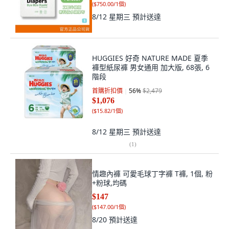
(
$750.00/1個
)
8/12 星期三
預計送達
HUGGIES 好奇 NATURE MADE 夏季
褲型紙尿褲 男女通用 加大版, 68張, 6
階段
首購折扣價
56
%
$2,479
$1,076
(
$15.82/1個
)
8/12 星期三
預計送達
(
1
)
情趣內褲 可愛毛球丁字褲 T褲, 1個, 粉
+粉球,均碼
$147
(
$147.00/1個
)
8/20
預計送達