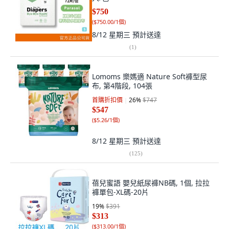
$750
(
$750.00/1個
)
8/12 星期三
預計送達
(
1
)
Lomoms 樂媽適 Nature Soft褲型尿
布, 第4階段, 104張
首購折扣價
26
%
$747
$547
(
$5.26/1個
)
8/12 星期三
預計送達
(
125
)
蓓兒蜜語 嬰兒紙尿褲NB碼, 1個, 拉拉
褲單包-XL碼-20片
19
%
$391
$313
(
$313.00/1個
)