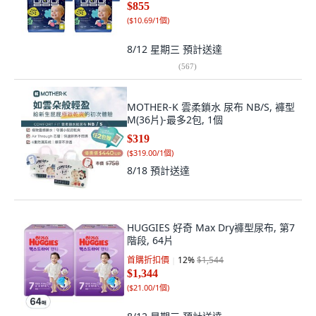
$855
(
$10.69/1個
)
8/12 星期三
預計送達
(
567
)
MOTHER-K 雲柔鎖水 尿布 NB/S, 褲型
M(36片)-最多2包, 1個
$319
(
$319.00/1個
)
8/18
預計送達
HUGGIES 好奇 Max Dry褲型尿布, 第7
階段, 64片
首購折扣價
12
%
$1,544
$1,344
(
$21.00/1個
)