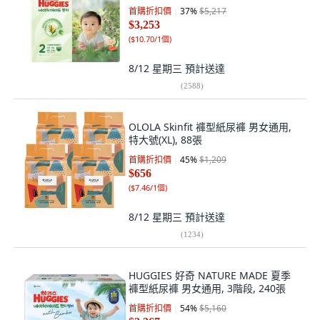
首購折扣價
37
%
$5,217
$3,253
(
$10.70/1個
)
8/12 星期三
預計送達
(
2588
)
OLOLA Skinfit 褲型紙尿褲 男女通用,
特大號(XL), 88張
首購折扣價
45
%
$1,209
$656
(
$7.46/1個
)
8/12 星期三
預計送達
(
1234
)
HUGGIES 好奇 NATURE MADE 夏季
褲型紙尿褲 男女通用, 3階段, 240張
首購折扣價
54
%
$5,160