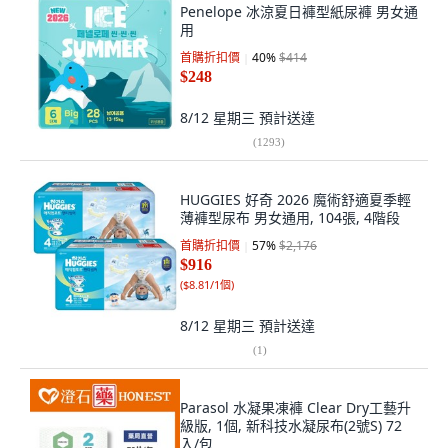
Penelope 冰涼夏日褲型紙尿褲 男女通
用
首購折扣價
40
%
$414
$248
8/12 星期三
預計送達
(
1293
)
HUGGIES 好奇 2026 魔術舒適夏季輕
薄褲型尿布 男女通用, 104張, 4階段
首購折扣價
57
%
$2,176
$916
(
$8.81/1個
)
8/12 星期三
預計送達
(
1
)
Parasol 水凝果凍褲 Clear Dry工藝升
級版, 1個, 新科技水凝尿布(2號S) 72
入/包