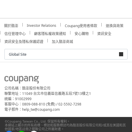
Investor Relations
關於酷澎
Coupang使用者條款
退換貨政策
信任管理中心
顧客隱私權政策通知
安心購物
資訊安全
資訊安全及隱私保護認證
加入酷澎商城
Global Site
公司名稱：酷澎股份有限公司
聯繫地址：11049 台北市信義區信義路五段7號13樓之1
統編：91002999
客服中心：0809-088-810 (免費) / 02-5592-7298
電子郵件：help_tw@coupang.com
©Coupang Taiwan Co., Ltd. 保留所有權利。
本網站上顯示的所有商標、標誌和服務標誌均為酷澎股份有限公司和/或其在美國和其
他國家/地區註冊之關聯公司之所屬財產。