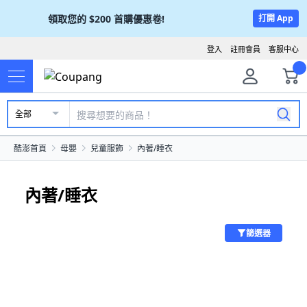
領取您的
$200
首購優惠卷!
打開 App
登入
註冊會員
客服中心
全部
酷澎首頁
母嬰
兒童服飾
內著/睡衣
內著/睡衣
篩選器