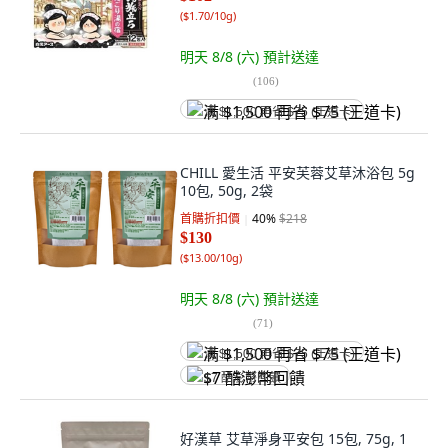
(
$1.70/10g
)
明天 8/8 (六)
預計送達
(
106
)
满 $1,500 再省 $75 (王道卡)
CHILL 愛生活 平安芙蓉艾草沐浴包 5g
10包, 50g, 2袋
首購折扣價
40
%
$218
$130
(
$13.00/10g
)
明天 8/8 (六)
預計送達
(
71
)
满 $1,500 再省 $75 (王道卡)
$7 酷澎幣回饋
好漢草 艾草淨身平安包 15包, 75g, 1