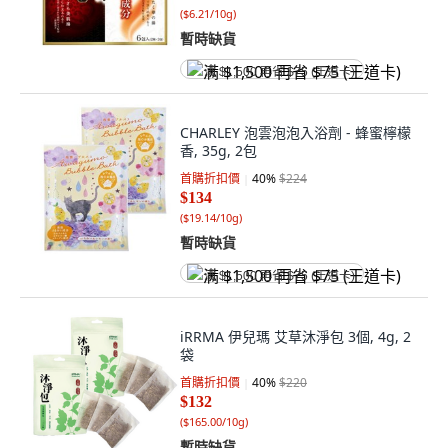
(
$6.21/10g
)
暫時缺貨
满 $1,500 再省 $75 (王道卡)
CHARLEY 泡雲泡泡入浴劑 - 蜂蜜檸檬
香, 35g, 2包
首購折扣價
40
%
$224
$134
(
$19.14/10g
)
暫時缺貨
满 $1,500 再省 $75 (王道卡)
iRRMA 伊兒瑪 艾草沐淨包 3個, 4g, 2
袋
首購折扣價
40
%
$220
$132
(
$165.00/10g
)
暫時缺貨