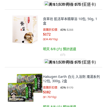
满 $1,500 再省 $75 (王道卡)
良草坊 肌活草本精華浴 10包, 50g, 1
盒
首購折扣價
40
%
$288
$172
(
$34.40/10g
)
明天 8/8 (六)
預計送達
(
17
)
满 $1,500 再省 $75 (王道卡)
Hakugen Earth 白元 入浴劑 濁湯系列
12包, 300g, 2盒
首購折扣價
40
%
$170
$102
(
$1.70/10g
)
明天 8/8 (六)
預計送達