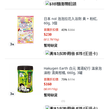
$18 酷澎幣回饋
日本 nol 泡泡拉花入浴劑 黃 + 粉紅,
60g, 3個
首購折扣價
40
%
$384
$230
(
$12.78/10g
)
暫時缺貨
满 $1,500 再省 $75 (王道卡)
Hakugen Earth 白元 濁湯紀行 溫泉泡
澡粉 清爽柑橘, 660g, 3罐
首購折扣價
79
%
$774
$160
(
$0.81/10g
)
暫時缺貨
(
1
)
满 $1,500 再省 $75 (王道卡)