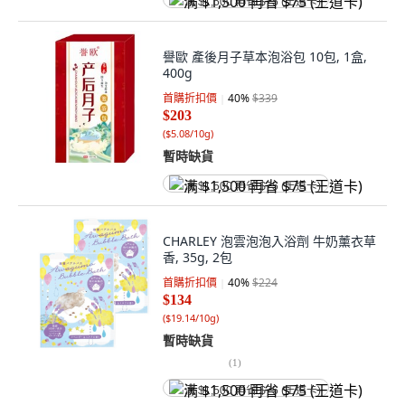
满 $1,500 再省 $75 (王道卡)
譽歐 產後月子草本泡浴包 10包, 1盒,
400g
首購折扣價
40
%
$339
$203
(
$5.08/10g
)
暫時缺貨
满 $1,500 再省 $75 (王道卡)
CHARLEY 泡雲泡泡入浴劑 牛奶薰衣草
香, 35g, 2包
首購折扣價
40
%
$224
$134
(
$19.14/10g
)
暫時缺貨
(
1
)
满 $1,500 再省 $75 (王道卡)