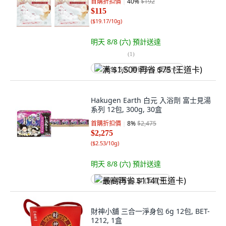
首購折扣價
40
%
$192
$115
(
$19.17/10g
)
明天 8/8 (六)
預計送達
(
1
)
满 $1,500 再省 $75 (王道卡)
Hakugen Earth 白元 入浴劑 富士見湯
系列 12包, 300g, 30盒
首購折扣價
8
%
$2,475
$2,275
(
$2.53/10g
)
明天 8/8 (六)
預計送達
最高再省 $114 (王道卡)
財神小舖 三合一淨身包 6g 12包, BET-
1212, 1盒