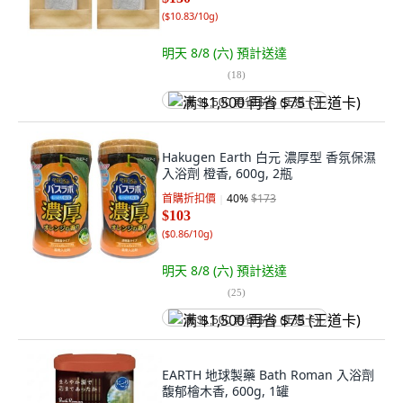
(
$10.83/10g
)
明天 8/8 (六)
預計送達
(
18
)
满 $1,500 再省 $75 (王道卡)
Hakugen Earth 白元 濃厚型 香氛保濕
入浴劑 橙香, 600g, 2瓶
首購折扣價
40
%
$173
$103
(
$0.86/10g
)
明天 8/8 (六)
預計送達
(
25
)
满 $1,500 再省 $75 (王道卡)
EARTH 地球製藥 Bath Roman 入浴劑
馥郁檜木香, 600g, 1罐