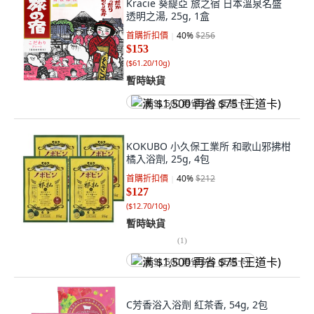
Kracie 葵緹亞 旅之宿 日本溫泉名盛
透明之湯, 25g, 1盒
首購折扣價
40
%
$256
$153
(
$61.20/10g
)
暫時缺貨
满 $1,500 再省 $75 (王道卡)
KOKUBO 小久保工業所 和歌山邪拂柑
橘入浴劑, 25g, 4包
首購折扣價
40
%
$212
$127
(
$12.70/10g
)
暫時缺貨
(
1
)
满 $1,500 再省 $75 (王道卡)
C芳香浴入浴劑 紅茶香, 54g, 2包