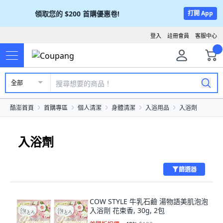
領取您的
$200
首購優惠卷!
打開 App
登入
註冊會員
客服中心
全部
酷澎首頁
首購專區
個人清潔
身體清潔
入浴用品
入浴劑
入浴劑
篩選器
COW STYLE 牛乳石鹼 湯物語美肌泡泡
入浴劑 花束香, 30g, 2包