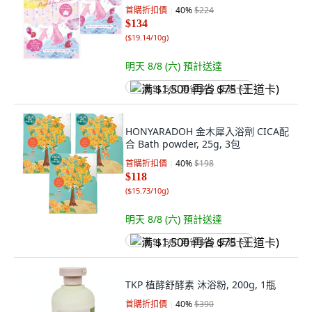
首購折扣價
40
%
$224
$134
(
$19.14/10g
)
明天 8/8 (六)
預計送達
满 $1,500 再省 $75 (王道卡)
HONYARADOH 金木犀入浴劑 CICA配
合 Bath powder, 25g, 3包
首購折扣價
40
%
$198
$118
(
$15.73/10g
)
明天 8/8 (六)
預計送達
满 $1,500 再省 $75 (王道卡)
TKP 植酵舒酵素 沐浴粉, 200g, 1瓶
首購折扣價
40
%
$390