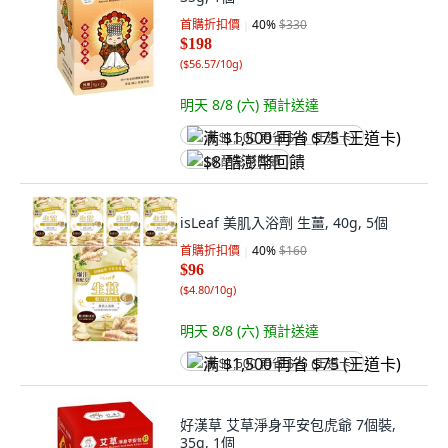
首購折扣價
40
%
$330
$198
(
$56.57/10g
)
明天 8/8 (六)
預計送達
满 $1,500 再省 $75 (王道卡)
$8 酷澎幣回饋
isLeaf 美肌入浴劑 生薑, 40g, 5個
首購折扣價
40
%
$160
$96
(
$4.80/10g
)
明天 8/8 (六)
預計送達
满 $1,500 再省 $75 (王道卡)
好漢草 艾草淨身平安包虎爺 7個裝,
35g, 1個