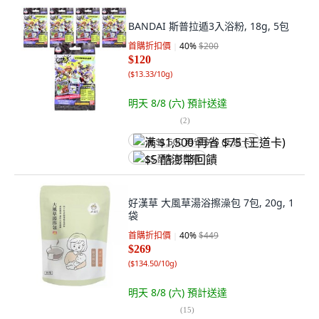
BANDAI 斯普拉遁3入浴粉, 18g, 5包
首購折扣價
40
%
$200
$120
(
$13.33/10g
)
明天 8/8 (六)
預計送達
(
2
)
满 $1,500 再省 $75 (王道卡)
$5 酷澎幣回饋
好漢草 大風草湯浴擦澡包 7包, 20g, 1
袋
首購折扣價
40
%
$449
$269
(
$134.50/10g
)
明天 8/8 (六)
預計送達
(
15
)