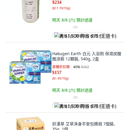
$234
(
$11.70/10g
)
明天 8/8 (六)
預計送達
(
1
)
满 $1,500 再省 $75 (王道卡)
Hakugen Earth 白元 入浴劑 保濕炭酸
酷涼款 12顆裝, 540g, 2盒
首購折扣價
40
%
$262
$157
(
$1.45/10g
)
明天 8/8 (六)
預計送達
(
2
)
满 $1,500 再省 $75 (王道卡)
好漢草 艾草淨身平安包媽祖 7個裝,
35g, 1個