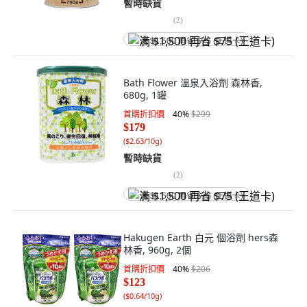
暫時缺貨
(
2
)
满 $1,500 再省 $75 (王道卡)
Bath Flower 溫泉入浴劑 森林香,
680g, 1罐
首購折扣價
40
%
$299
$179
(
$2.63/10g
)
暫時缺貨
(
2
)
满 $1,500 再省 $75 (王道卡)
Hakugen Earth 白元 個浴劑 hers森
林香, 960g, 2個
首購折扣價
40
%
$206
$123
(
$0.64/10g
)