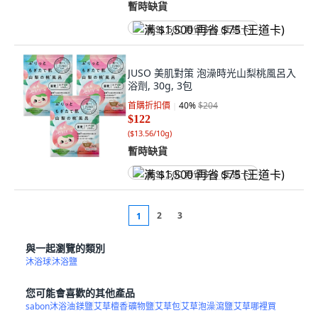
暫時缺貨
满 $1,500 再省 $75 (王道卡)
JUSO 美肌對策 泡澡時光山梨桃風呂入
浴劑, 30g, 3包
首購折扣價
40
%
$204
$122
(
$13.56/10g
)
暫時缺貨
满 $1,500 再省 $75 (王道卡)
2
3
1
與一起瀏覽的類別
沐浴球
沐浴鹽
您可能會喜歡的其他產品
sabon沐浴油
鎂鹽
艾草檀香
礦物鹽
艾草包
艾草泡澡
瀉鹽
艾草哪裡買