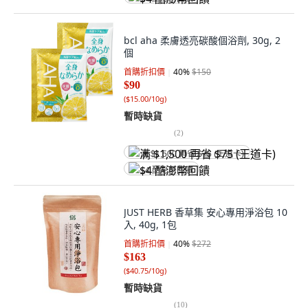
bcl aha 柔膚透亮碳酸個浴劑, 30g, 2
個
首購折扣價
40
%
$150
$90
(
$15.00/10g
)
暫時缺貨
(
2
)
满 $1,500 再省 $75 (王道卡)
$4 酷澎幣回饋
JUST HERB 香草集 安心專用淨浴包 10
入, 40g, 1包
首購折扣價
40
%
$272
$163
(
$40.75/10g
)
暫時缺貨
(
10
)