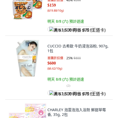
首購折扣價
40
%
$266
$159
(
$19.88/10g
)
明天 8/8 (六)
預計送達
满 $1,500 再省 $75 (王道卡)
CUCCIO 古希歐 牛奶浸泡浴粉, 907g,
1包
首購折扣價
25
%
$800
$600
(
$6.62/10g
)
明天 8/8 (六)
預計送達
(
2
)
满 $1,500 再省 $75 (王道卡)
CHARLEY 泡雲泡泡入浴劑 鮮甜草莓
香, 35g, 2包