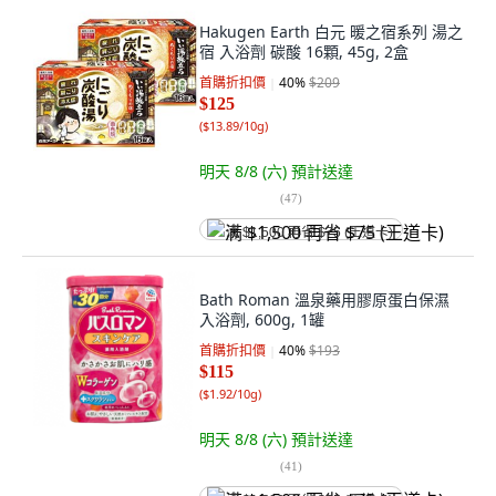
Hakugen Earth 白元 暖之宿系列 湯之
宿 入浴劑 碳酸 16顆, 45g, 2盒
首購折扣價
40
%
$209
$125
(
$13.89/10g
)
明天 8/8 (六)
預計送達
(
47
)
满 $1,500 再省 $75 (王道卡)
Bath Roman 溫泉藥用膠原蛋白保濕
入浴劑, 600g, 1罐
首購折扣價
40
%
$193
$115
(
$1.92/10g
)
明天 8/8 (六)
預計送達
(
41
)