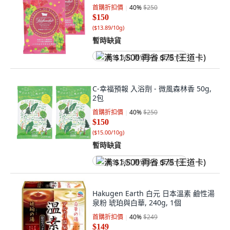
首購折扣價
40
%
$250
$150
(
$13.89/10g
)
暫時缺貨
满 $1,500 再省 $75 (王道卡)
C-幸福預報 入浴劑 - 微風森林香 50g,
2包
首購折扣價
40
%
$250
$150
(
$15.00/10g
)
暫時缺貨
满 $1,500 再省 $75 (王道卡)
Hakugen Earth 白元 日本溫素 鹼性湯
泉粉 琥珀與白華, 240g, 1個
首購折扣價
40
%
$249
$149