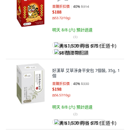
首購折扣價
40
%
$314
$188
(
$53.72/10g
)
明天 8/8 (六)
預計送達
(
1
)
满 $1,500 再省 $75 (王道卡)
$8 酷澎幣回饋
好漢草 艾草淨身平安包 7個裝, 35g, 1
個
首購折扣價
40
%
$330
$198
(
$56.57/10g
)
明天 8/8 (六)
預計送達
(
2
)
满 $1,500 再省 $75 (王道卡)