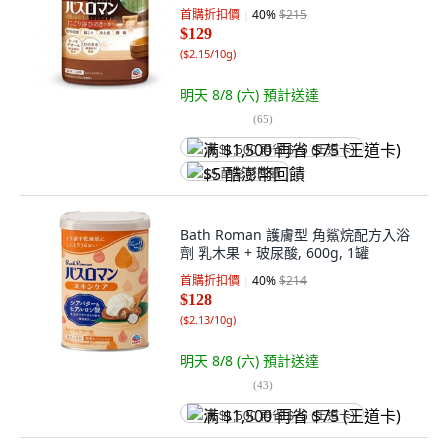
首購折扣價
40
%
$215
$129
(
$2.15/10g
)
明天 8/8 (六)
預計送達
(
65
)
满 $1,500 再省 $75 (王道卡)
$5 酷澎幣回饋
Bath Roman 護膚型 角鯊烷配方入浴
劑 乳木果 + 玻尿酸, 600g, 1罐
首購折扣價
40
%
$214
$128
(
$2.13/10g
)
明天 8/8 (六)
預計送達
(
43
)
满 $1,500 再省 $75 (王道卡)