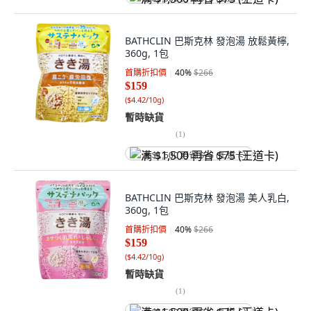
BATHCLIN 巴斯克林 發泡湯 放鬆黃檸,
360g, 1包
首購折扣價
40
%
$266
$159
(
$4.42/10g
)
暫時缺貨
(
1
)
满 $1,500 再省 $75 (王道卡)
BATHCLIN 巴斯克林 發泡湯 美人乳白,
360g, 1包
首購折扣價
40
%
$266
$159
(
$4.42/10g
)
暫時缺貨
(
1
)