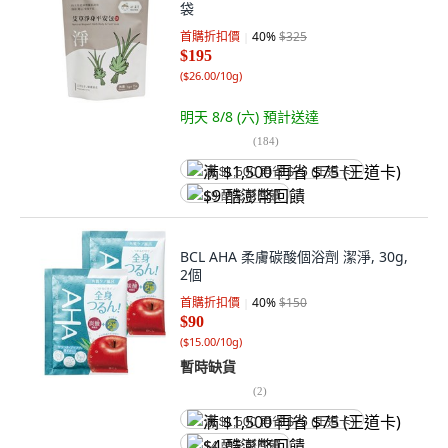
袋
首購折扣價
40
%
$325
$195
(
$26.00/10g
)
明天 8/8 (六)
預計送達
(
184
)
满 $1,500 再省 $75 (王道卡)
$9 酷澎幣回饋
BCL AHA 柔膚碳酸個浴劑 潔淨, 30g,
2個
首購折扣價
40
%
$150
$90
(
$15.00/10g
)
暫時缺貨
(
2
)
满 $1,500 再省 $75 (王道卡)
$4 酷澎幣回饋