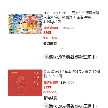
Hakugen Earth 白元 HERS 保濕炭酸
入浴劑/泡澡粉 酷涼 + 溫浴 48顆,
2.16kg, 1袋
首購折扣價
39
%
$505
$305
(
$1.41/10g
)
暫時缺貨
(
2
)
满 $1,500 再省 $75 (王道卡)
譽歐 產後月子草本泡浴包大禮盒 10個
裝, 60g, 1個
首購折扣價
33
%
$599
$399
(
$66.50/10g
)
暫時缺貨
满 $1,500 再省 $75 (王道卡)