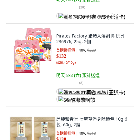
(
20
)
满 $1,500 再省 $75 (王道卡)
Pirates Factory 豬豬入浴劑 附玩具
236976, 25g, 2個
首購折扣價
40
%
$220
$132
(
$26.40/10g
)
明天 8/8 (六)
預計送達
(
8
)
满 $1,500 再省 $75 (王道卡)
$6 酷澎幣回饋
麗紳和春堂 七聖草淨身除穢包 10g 6
包, 60g, 2組
首購折扣價
40
%
$218
$130