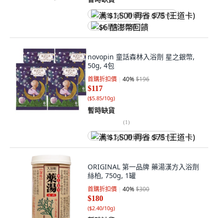
满 $1,500 再省 $75 (王道卡)
$6 酷澎幣回饋
novopin 童話森林入浴劑 星之銀幣,
50g, 4包
首購折扣價
40
%
$196
$117
(
$5.85/10g
)
暫時缺貨
(
1
)
满 $1,500 再省 $75 (王道卡)
ORIGINAL 第一品牌 藥湯漢方入浴劑
絲柏, 750g, 1罐
首購折扣價
40
%
$300
$180
(
$2.40/10g
)