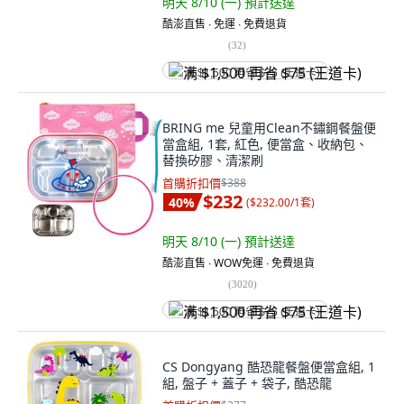
明天 8/10 (一)
預計送達
酷澎直售 ∙ 免運 ∙ 免費退貨
(
32
)
满 $1,500 再省 $75 (王道卡)
BRING me 兒童用Clean不鏽鋼餐盤便
當盒組, 1套, 紅色, 便當盒、收納包、
替換矽膠、清潔刷
首購折扣價
$388
$232
40
%
(
$232.00/1套
)
明天 8/10 (一)
預計送達
酷澎直售 ∙ WOW免運 ∙ 免費退貨
(
3020
)
满 $1,500 再省 $75 (王道卡)
CS Dongyang 酷恐龍餐盤便當盒組, 1
組, 盤子 + 蓋子 + 袋子, 酷恐龍