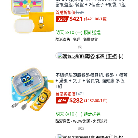
當餐盤組, 餐盤 + 2個蓋子 +餐袋, 1組
首購折扣價
$621
$421
32
%
(
$421.00/1套
)
明天 8/10 (一)
預計送達
酷澎直售 ∙ 免運 ∙ 免費退貨
(
5
)
满 $1,500 再省 $75 (王道卡)
不鏽鋼貓頭鷹餐盤餐具組, 餐盤 + 餐蓋
+ 湯匙 + 叉子 + 餐具袋, 貓頭鷹 多色,
1組
首購折扣價
$471
$282
40
%
(
$282.00/1套
)
明天 8/10 (一)
預計送達
酷澎直售 ∙ WOW免運 ∙ 免費退貨
(
92
)