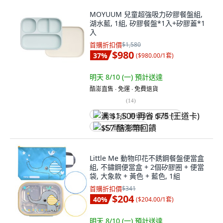
MOYUUM 兒童超強吸力矽膠餐盤組,
湖水藍, 1組, 矽膠餐盤*1入+矽膠蓋*1
入
首購折扣價
$1,580
$980
37
%
(
$980.00/1套
)
明天 8/10 (一)
預計送達
酷澎直售 ∙ 免運 ∙ 免費退貨
(
14
)
满 $1,500 再省 $75 (王道卡)
$57 酷澎幣回饋
Little Me 動物印花不銹鋼餐盤便當盒
組, 不鏽鋼便當盒 + 2個矽膠圈 + 便當
袋, 大象款 + 黃色 + 藍色, 1組
首購折扣價
$341
$204
40
%
(
$204.00/1套
)
明天 8/10 (一)
預計送達