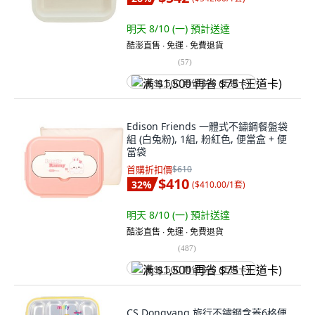
明天 8/10 (一)
預計送達
酷澎直售 ∙ 免運 ∙ 免費退貨
(
57
)
满 $1,500 再省 $75 (王道卡)
Edison Friends 一體式不鏽鋼餐盤袋
組 (白兔粉), 1組, 粉紅色, 便當盒 + 便
當袋
首購折扣價
$610
$410
32
%
(
$410.00/1套
)
明天 8/10 (一)
預計送達
酷澎直售 ∙ 免運 ∙ 免費退貨
(
487
)
满 $1,500 再省 $75 (王道卡)
CS Dongyang 旅行不鏽鋼含蓋6格便