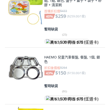
組, 1組, 銀色, 盤子 + 蓋子 + 袋子 + 矽
膠 + 清潔刷
首購折扣價
$433
$259
40
%
(
$259.00/1套
)
暫時缺貨
(
25
)
满 $1,500 再省 $75 (王道卡)
HAEMO 兒童汽車餐盤, 餐盤, 1個, 銀
色
折扣後價格
$264
$150
43
%
(
$150.00/1套
)
暫時缺貨
(
91
)
满 $1,500 再省 $75 (王道卡)