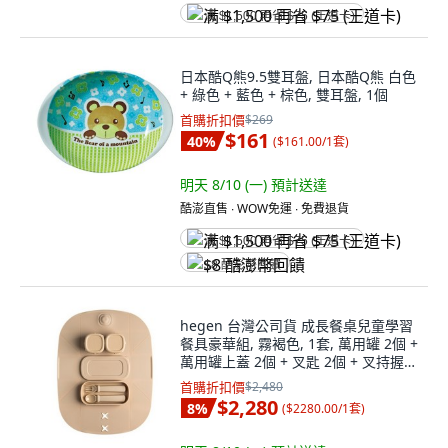
满 $1,500 再省 $75 (王道卡)
日本酷Q熊9.5雙耳盤, 日本酷Q熊 白色
+ 綠色 + 藍色 + 棕色, 雙耳盤, 1個
首購折扣價
$269
$161
40
%
(
$161.00/1套
)
明天 8/10 (一)
預計送達
酷澎直售 ∙ WOW免運 ∙ 免費退貨
满 $1,500 再省 $75 (王道卡)
$8 酷澎幣回饋
hegen 台灣公司貨 成長餐桌兒童學習
餐具豪華組, 霧褐色, 1套, 萬用罐 2個 +
萬用罐上蓋 2個 + 叉匙 2個 + 叉持握把
2個 + 叉匙盒 + 多功能餐盤
首購折扣價
$2,480
$2,280
8
%
(
$2280.00/1套
)