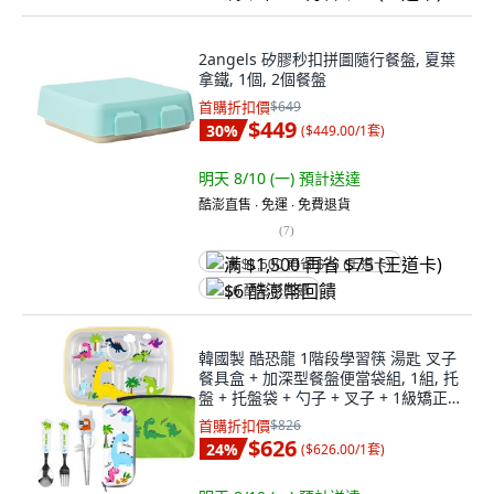
2angels 矽膠秒扣拼圖隨行餐盤, 夏葉
拿鐵, 1個, 2個餐盤
首購折扣價
$649
$449
30
%
(
$449.00/1套
)
明天 8/10 (一)
預計送達
酷澎直售 ∙ 免運 ∙ 免費退貨
(
7
)
满 $1,500 再省 $75 (王道卡)
$6 酷澎幣回饋
韓國製 酷恐龍 1階段學習筷 湯匙 叉子
餐具盒 + 加深型餐盤便當袋組, 1組, 托
盤 + 托盤袋 + 勺子 + 叉子 + 1級矯正
筷子 + 盒子, 白色
首購折扣價
$826
$626
24
%
(
$626.00/1套
)