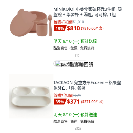
MiNiKOiOi 小美食家碗杯匙3件組, 吸
盤碗 + 學習杯 + 湯匙, 可可棕, 1組
首購折扣價
$1,010
$810
19
%
(
$810.00/1套
)
明天 8/10 (一)
預計送達
酷澎直售 ∙ 免運 ∙ 免費退貨
(
1
)
$27 酷澎幣回饋
TACKAON 兒童方形Ecozen三格餐盤
象牙白, 1件, 餐盤
首購折扣價
$571
$371
35
%
(
$371.00/1套
)
明天 8/10 (一)
預計送達
酷澎直售 ∙ 免運 ∙ 免費退貨
(
52
)