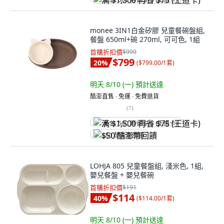
满 $1,500 再省 $75 (王道卡)
monee 3IN1白金矽膠 兒童餐碗盤組,
餐盤 650ml+碗 270ml, 可可色, 1組
首購折扣價
$999
$799
20
%
(
$799.00/1套
)
明天 8/10 (一)
預計送達
酷澎直售 ∙ 免運 ∙ 免費退貨
(
7
)
满 $1,500 再省 $75 (王道卡)
$50 酷澎幣回饋
LOHJA 805 兒童餐盤組, 淺米色, 1組,
嬰兒餐盤 + 嬰兒餐碗
首購折扣價
$191
$114
40
%
(
$114.00/1套
)
明天 8/10 (一)
預計送達