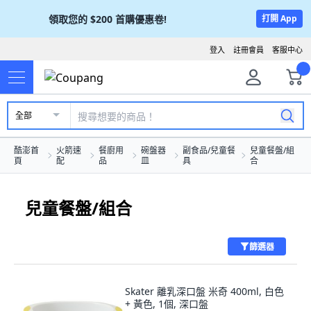
領取您的
$200
首購優惠卷!
打開 App
登入
註冊會員
客服中心
全部
酷澎首
火箭速
餐廚用
碗盤器
副食品/兒童餐
兒童餐盤/組
頁
配
品
皿
具
合
兒童餐盤/組合
篩選器
Skater 離乳深口盤 米奇 400ml, 白色
+ 黃色, 1個, 深口盤