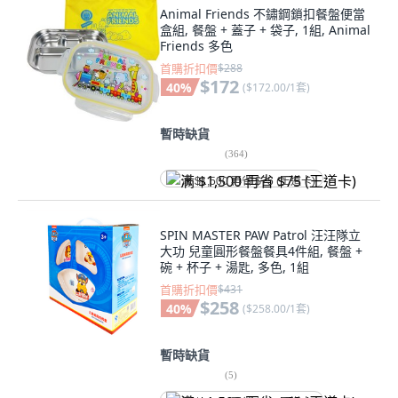
Animal Friends 不鏽鋼鎖扣餐盤便當
盒組, 餐盤 + 蓋子 + 袋子, 1組, Animal
Friends 多色
首購折扣價
$288
$172
40
%
(
$172.00/1套
)
暫時缺貨
(
364
)
满 $1,500 再省 $75 (王道卡)
SPIN MASTER PAW Patrol 汪汪隊立
大功 兒童圓形餐盤餐具4件組, 餐盤 +
碗 + 杯子 + 湯匙, 多色, 1組
首購折扣價
$431
$258
40
%
(
$258.00/1套
)
暫時缺貨
(
5
)