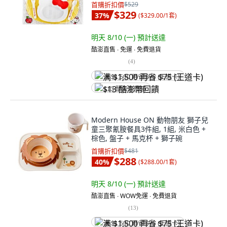
首購折扣價
$529
$329
37
%
(
$329.00/1套
)
明天 8/10 (一)
預計送達
酷澎直售 ∙ 免運 ∙ 免費退貨
(
4
)
满 $1,500 再省 $75 (王道卡)
$13 酷澎幣回饋
Modern House ON 動物朋友 獅子兒
童三聚氰胺餐具3件組, 1組, 米白色 +
棕色, 盤子 + 馬克杯 + 獅子碗
首購折扣價
$481
$288
40
%
(
$288.00/1套
)
明天 8/10 (一)
預計送達
酷澎直售 ∙ WOW免運 ∙ 免費退貨
(
13
)
满 $1,500 再省 $75 (王道卡)