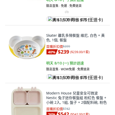
酷澎直售 ∙ 免運 ∙ 免費退貨
(
3
)
满 $1,500 再省 $75 (王道卡)
Skater 離乳多隔餐盤 維尼, 白色 + 黃
色, 1個, 餐盤
首購折扣價
$399
$239
40
%
(
$239.00/1套
)
明天 8/10 (一)
預計送達
酷澎直售 ∙ WOW免運 ∙ 免費退貨
满 $1,500 再省 $75 (王道卡)
Modern House 兒童安全可微波
Nestic 兔子迷你餐盤組 粉紅色 餐盤 +
小碗 2入, 1組, 盤子 + 2個配料碗, 粉色
首購折扣價
$742
$542
26
%
(
$542.00/1套
)