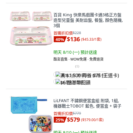
百貨 King 快樂馬戲團卡通3格正方盤
造型兒童盤 美耐皿盤, 餐盤, 顏色隨機,
3個
首購折扣價
$228
$136
40
%
(
$45.33/1套
)
明天 8/10 (一)
預計送達
酷澎直售 ∙ WOW免運 ∙ 免費退貨
(
1
)
满 $1,500 再省 $75 (王道卡)
$6 酷澎幣回饋
LiLFANT 不鏽鋼便當盒組 附袋, 1組,
機器戰士TOBOT 藍色, 便當盒 + 袋子
首購折扣價
$779
$579
25
%
(
$579.00/1套
)
明天 8/10 (一)
預計送達