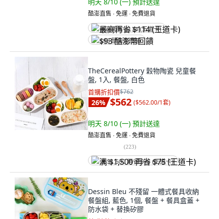
明天 8/10 (一)
預計送達
酷澎直售 ∙ 免運 ∙ 免費退貨
最高再省 $114 (王道卡)
$93 酷澎幣回饋
TheCerealPottery 穀物陶瓷 兒童餐
盤, 1入, 餐盤, 白色
首購折扣價
$762
$562
26
%
(
$562.00/1套
)
明天 8/10 (一)
預計送達
酷澎直售 ∙ 免運 ∙ 免費退貨
(
223
)
满 $1,500 再省 $75 (王道卡)
Dessin Bleu 不殘留 一體式餐具收納
餐盤組, 藍色, 1個, 餐盤 + 餐具盒蓋 +
防水袋 + 替換矽膠