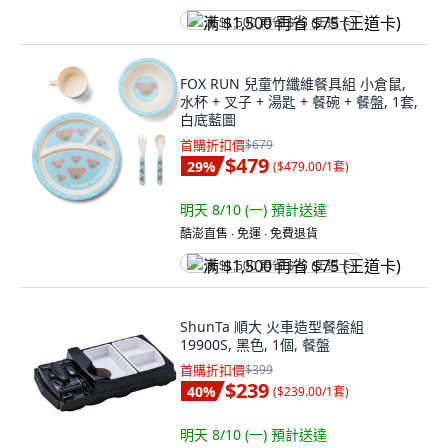
满 $1,500 再省 $75 (王道卡)
FOX RUN 兒童竹纖維餐具組 小倉鼠,
水杯 + 叉子 + 湯匙 + 餐碗 + 餐盤, 1套,
白底藍圖
首購折扣價
$679
$479
29
%
(
$479.00/1套
)
明天 8/10 (一)
預計送達
酷澎直售 ∙ 免運 ∙ 免費退貨
满 $1,500 再省 $75 (王道卡)
ShunTa 順大 火車造型餐盤組
19900S, 黑色, 1個, 餐盤
首購折扣價
$399
$239
40
%
(
$239.00/1套
)
明天 8/10 (一)
預計送達