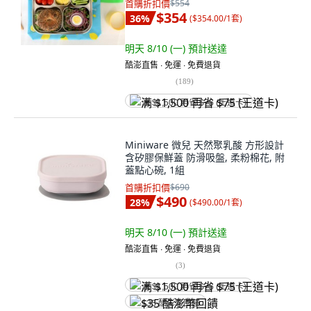
首購折扣價
$554
$354
36
%
(
$354.00/1套
)
明天 8/10 (一)
預計送達
酷澎直售 ∙ 免運 ∙ 免費退貨
(
189
)
满 $1,500 再省 $75 (王道卡)
Miniware 微兒 天然聚乳酸 方形設計
含矽膠保鮮蓋 防滑吸盤, 柔粉棉花, 附
蓋點心碗, 1組
首購折扣價
$690
$490
28
%
(
$490.00/1套
)
明天 8/10 (一)
預計送達
酷澎直售 ∙ 免運 ∙ 免費退貨
(
3
)
满 $1,500 再省 $75 (王道卡)
$35 酷澎幣回饋