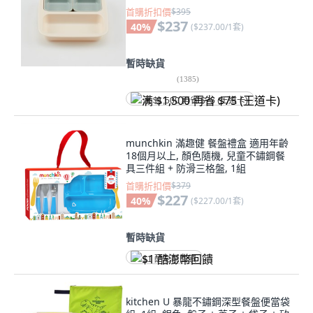
首購折扣價
$395
$237
40
%
(
$237.00/1套
)
暫時缺貨
(
1385
)
满 $1,500 再省 $75 (王道卡)
munchkin 滿趣健 餐盤禮盒 適用年齡
18個月以上, 顏色隨機, 兒童不鏽鋼餐
具三件組 + 防滑三格盤, 1組
首購折扣價
$379
$227
40
%
(
$227.00/1套
)
暫時缺貨
$1 酷澎幣回饋
kitchen U 暴龍不鏽鋼深型餐盤便當袋