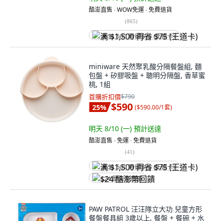
酷澎直售 ∙ WOW免運 ∙ 免費退貨
(
865
)
满 $1,500 再省 $75 (王道卡)
miniware 天然聚乳酸分隔餐盤組, 麵
包盤 + 矽膠吸盤 + 聰明分隔盤, 香草蜜
桃, 1組
首購折扣價
$790
$590
25
%
(
$590.00/1套
)
明天 8/10 (一)
預計送達
酷澎直售 ∙ 免運 ∙ 免費退貨
(
41
)
满 $1,500 再省 $75 (王道卡)
$24 酷澎幣回饋
PAW PATROL 汪汪隊立大功 兒童方形
餐盤餐具組 3歲以上, 餐盤 + 餐碗 + 水