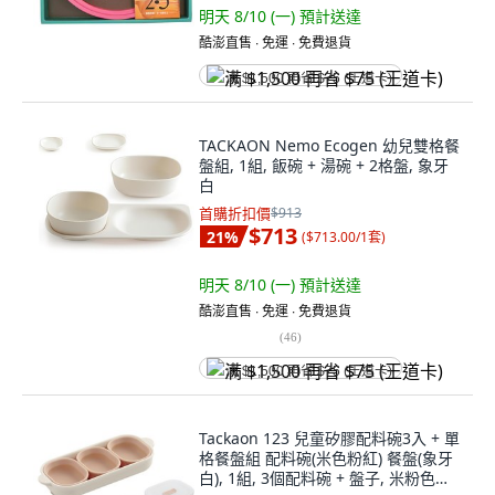
明天 8/10 (一)
預計送達
酷澎直售 ∙ 免運 ∙ 免費退貨
满 $1,500 再省 $75 (王道卡)
TACKAON Nemo Ecogen 幼兒雙格餐
盤組, 1組, 飯碗 + 湯碗 + 2格盤, 象牙
白
首購折扣價
$913
$713
21
%
(
$713.00/1套
)
明天 8/10 (一)
預計送達
酷澎直售 ∙ 免運 ∙ 免費退貨
(
46
)
满 $1,500 再省 $75 (王道卡)
Tackaon 123 兒童矽膠配料碗3入 + 單
格餐盤組 配料碗(米色粉紅) 餐盤(象牙
白), 1組, 3個配料碗 + 盤子, 米粉色盛