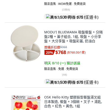
酷澎直售 ∙ WOW免運 ∙ 免費退貨
(
1884
)
满 $1,500 再省 $75 (王道卡)
MODU'I BLUEMAMA 吸盤餐盤 + 分隔
盤2種 + 蓋子組合, 1組, 吸盤 + 小分享
盤 + 大分享盤 + 吸盤彩蓋, 奶油白
首購折扣價
$968
$768
20
%
(
$768.00/1套
)
明天 8/10 (一)
預計送達
酷澎直售 ∙ 免運 ∙ 免費退貨
(
44
)
满 $1,500 再省 $75 (王道卡)
OSK Hello Kitty 塑膠臉型餐盤湯叉組
日本製造, 餐盤 + 3個碗 + 叉子 + 湯匙,
白色 + 紅色 + 黃色, 1組