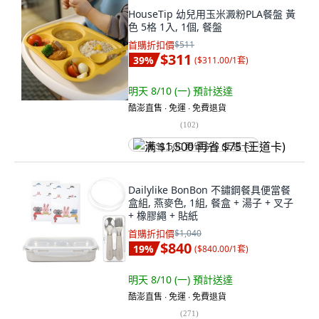
HouseTip 幼兒用玉米澱粉PLA餐盤 黃
色 5格 1入, 1個, 餐盤
首購折扣價
$511
$311
39
%
(
$311.00/1套
)
明天 8/10 (一)
預計送達
酷澎直售 ∙ 免運 ∙ 免費退貨
(
102
)
满 $1,500 再省 $75 (王道卡)
Dailylike BonBon 不鏽鋼餐具便當餐
盒組, 燕麥色, 1組, 餐盒 + 湯子 + 叉子
+ 橡膠繩 + 貼紙
首購折扣價
$1,040
$840
19
%
(
$840.00/1套
)
明天 8/10 (一)
預計送達
酷澎直售 ∙ 免運 ∙ 免費退貨
(
271
)