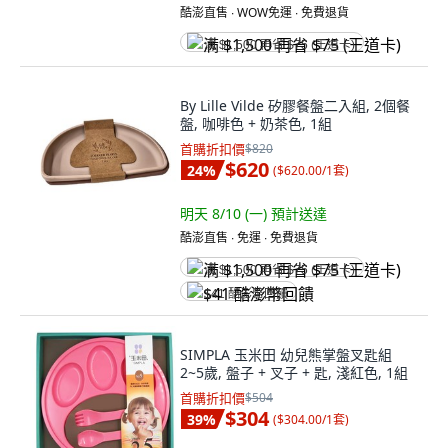
酷澎直售 ∙ WOW免運 ∙ 免費退貨
满 $1,500 再省 $75 (王道卡)
By Lille Vilde 矽膠餐盤二入組, 2個餐
盤, 咖啡色 + 奶茶色, 1組
首購折扣價
$820
$620
24
%
(
$620.00/1套
)
明天 8/10 (一)
預計送達
酷澎直售 ∙ 免運 ∙ 免費退貨
满 $1,500 再省 $75 (王道卡)
$41 酷澎幣回饋
SIMPLA 玉米田 幼兒熊掌盤叉匙組
2~5歲, 盤子 + 叉子 + 匙, 淺紅色, 1組
首購折扣價
$504
$304
39
%
(
$304.00/1套
)