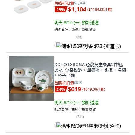
菜碗 + 象牙色盤子
首購折扣價
$1,304
$1,104
15
%
(
$1104.00/1套
)
明天 8/10 (一)
預計送達
酷澎直售 ∙ 免運 ∙ 免費退貨
(
39
)
满 $1,500 再省 $75 (王道卡)
DOHO D-BONA 恐龍兒童餐具5件組,
恐龍, 分格餐盤 + 圓餐盤 + 飯碗 + 湯碗
+ 杯子, 1組
首購折扣價
$819
$619
24
%
(
$619.00/1套
)
明天 8/10 (一)
預計送達
酷澎直售 ∙ 免運 ∙ 免費退貨
(
741
)
满 $1,500 再省 $75 (王道卡)