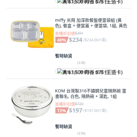
满 $1,500 再省 $75 (王道卡)
miffy 米飛 加深款餐盤便當袋組 (黃
色), 餐盒 + 便當蓋 + 便當袋, 1組, 黃色
首購折扣價
$391
$234
40
%
(
$234.00/1套
)
暫時缺貨
(
118
)
满 $1,500 再省 $75 (王道卡)
KOM 台灣製316不鏽鋼兒童隔熱碗 童
書聯名, 白色, 隔熱碗 + 湯匙, 1組
首購折扣價
$720
$197
72
%
(
$197.00/1套
)
暫時缺貨
(
119
)