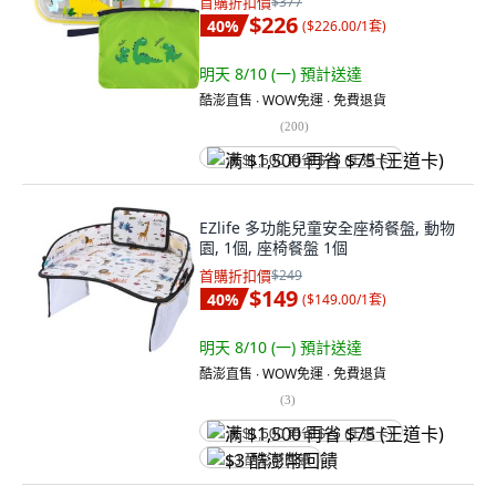
首購折扣價
$377
$226
40
%
(
$226.00/1套
)
明天 8/10 (一)
預計送達
酷澎直售 ∙ WOW免運 ∙ 免費退貨
(
200
)
满 $1,500 再省 $75 (王道卡)
EZlife 多功能兒童安全座椅餐盤, 動物
園, 1個, 座椅餐盤 1個
首購折扣價
$249
$149
40
%
(
$149.00/1套
)
明天 8/10 (一)
預計送達
酷澎直售 ∙ WOW免運 ∙ 免費退貨
(
3
)
满 $1,500 再省 $75 (王道卡)
$3 酷澎幣回饋