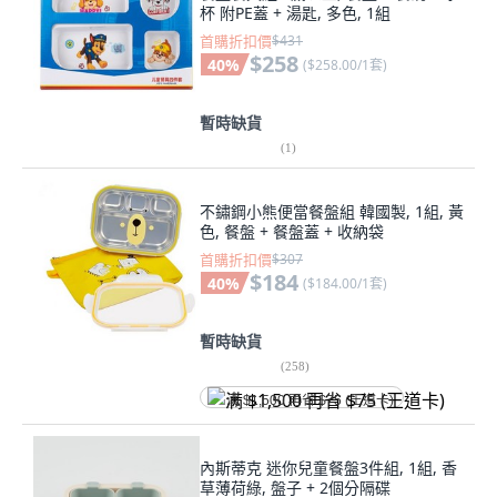
杯 附PE蓋 + 湯匙, 多色, 1組
首購折扣價
$431
$258
40
%
(
$258.00/1套
)
暫時缺貨
(
1
)
不鏽鋼小熊便當餐盤組 韓國製, 1組, 黃
色, 餐盤 + 餐盤蓋 + 收納袋
首購折扣價
$307
$184
40
%
(
$184.00/1套
)
暫時缺貨
(
258
)
满 $1,500 再省 $75 (王道卡)
內斯蒂克 迷你兒童餐盤3件組, 1組, 香
草薄荷綠, 盤子 + 2個分隔碟