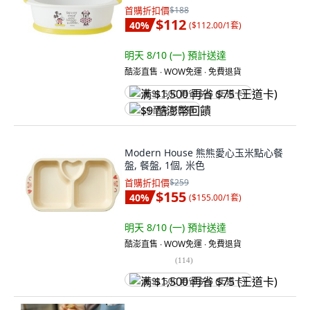
首購折扣價
$188
$112
40
%
(
$112.00/1套
)
明天 8/10 (一)
預計送達
酷澎直售 ∙ WOW免運 ∙ 免費退貨
满 $1,500 再省 $75 (王道卡)
$9 酷澎幣回饋
Modern House 熊熊愛心玉米點心餐
盤, 餐盤, 1個, 米色
首購折扣價
$259
$155
40
%
(
$155.00/1套
)
明天 8/10 (一)
預計送達
酷澎直售 ∙ WOW免運 ∙ 免費退貨
(
114
)
满 $1,500 再省 $75 (王道卡)