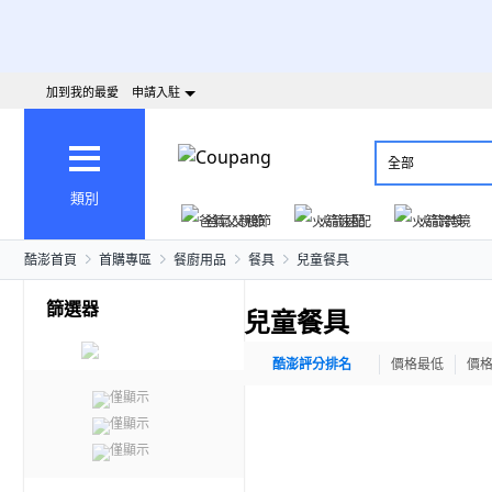
加到我的最愛
申請入駐
全部
類別
爸氣父親節
火箭速配
火箭跨境
酷澎首頁
首購專區
餐廚用品
餐具
兒童餐具
篩選器
兒童餐具
酷澎評分排名
價格最低
價
僅顯示
僅顯示
僅顯示