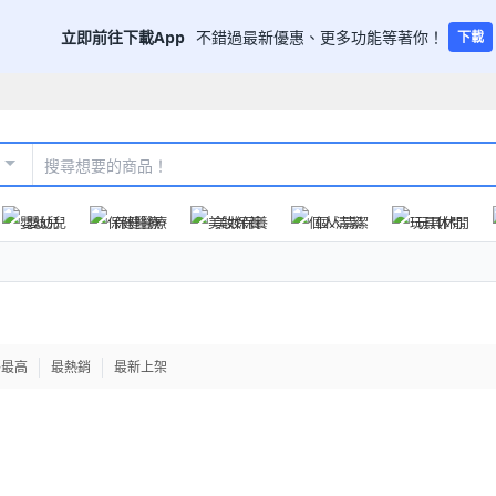
立即前往下載App
不錯過最新優惠、更多功能等著你！
下載
嬰幼兒
保健醫療
美妝保養
個人清潔
玩具休閒
格最高
最熱銷
最新上架