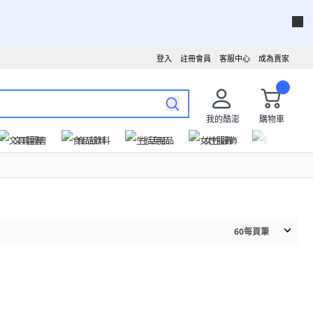
登入
註冊會員
客服中心
成為賣家
我的酷澎
購物車
文具圖書
食品飲料
生活用品
女性服飾
運動戶外
60
每頁筆