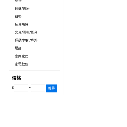
寵物
保健/醫療
母嬰
玩具嗜好
文具/圖書/影音
運動/休閒/戶外
服飾
室內家居
家電數位
價格
$
~
搜尋