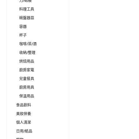
刀/砧板
料理工具
碗盤器皿
容器
杯子
咖啡/茶/酒
收納/整理
烘焙用品
廚房家電
兒童餐具
廚房用具
保溫用品
食品飲料
美妝保養
個人清潔
日用/紙品