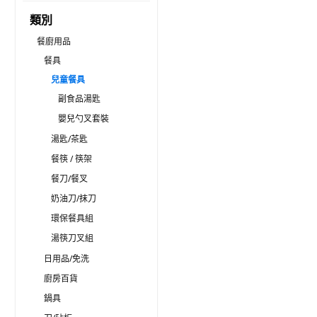
類別
餐廚用品
餐具
兒童餐具
副食品湯匙
嬰兒勺叉套裝
湯匙/茶匙
餐筷 / 筷架
餐刀/餐叉
奶油刀/抹刀
環保餐具組
湯筷刀叉組
日用品/免洗
廚房百貨
鍋具