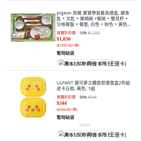
pigeon 貝親 寶寶學習餐具禮盒, 餵食
匙 + 叉匙 + 單柄碗 +餐碗 + 雙耳杯 +
分格餐盤 + 餐墊, 白色 + 粉色 + 黃色,
1盒
首購折扣價
16
%
$1,250
$1,050
(
$1050.00/1套
)
暫時缺貨
满 $1,500 再省 $75 (王道卡)
LiLFANT 寶可夢立體造型便當盒2件組
皮卡丘款, 黃色, 1組
首購折扣價
36
%
$544
$344
(
$344.00/1套
)
暫時缺貨
(
1212
)
满 $1,500 再省 $75 (王道卡)