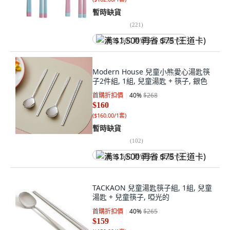
暫時缺貨
(
221
)
满 $1,500 再省 $75 (王道卡)
Modern House 兒童小熊愛心湯匙筷
子2件組, 1組, 兒童湯匙 + 筷子, 銀色
首購折扣價
40
%
$268
$160
(
$160.00/1套
)
暫時缺貨
(
102
)
满 $1,500 再省 $75 (王道卡)
TACKAON 兒童湯匙筷子組, 1組, 兒童
湯匙 + 兒童筷子, 啞光的
首購折扣價
40
%
$265
$159