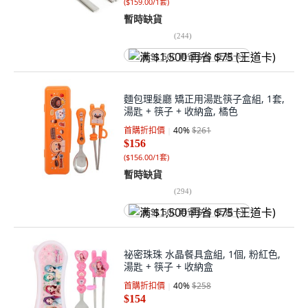
(
$159.00/1套
)
暫時缺貨
(
244
)
满 $1,500 再省 $75 (王道卡)
麵包理髮廳 矯正用湯匙筷子盒組, 1套,
湯匙 + 筷子 + 收納盒, 橘色
首購折扣價
40
%
$261
$156
(
$156.00/1套
)
暫時缺貨
(
294
)
满 $1,500 再省 $75 (王道卡)
祕密珠珠 水晶餐具盒組, 1個, 粉紅色,
湯匙 + 筷子 + 收納盒
首購折扣價
40
%
$258
$154