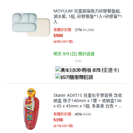
MOYUUM 兒童超強吸力矽膠餐盤組,
湖水藍, 1組, 矽膠餐盤*1入+矽膠蓋*1
入
首購折扣價
37
%
$1,580
$980
(
$980.00/1套
)
明天 8/9 (日)
預計送達
(
14
)
满 $1,500 再省 $75 (王道卡)
$57 酷澎幣回饋
Skater ADXT1S 兒童右手學習筷 含收
納盒 筷子140mm x 1雙 + 收納盒136
x 65 x 45mm x 1個, 多美車 白色 + 紅
色, 1組
首購折扣價
40
%
$330
$198
(
$198.00/1個
)