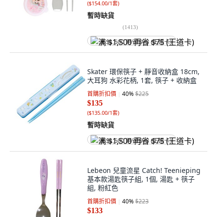
(
$154.00/1套
)
暫時缺貨
(
1413
)
满 $1,500 再省 $75 (王道卡)
Skater 環保筷子 + 靜音收納盒 18cm,
大耳狗 水彩花柄, 1套, 筷子 + 收納盒
首購折扣價
40
%
$225
$135
(
$135.00/1套
)
暫時缺貨
满 $1,500 再省 $75 (王道卡)
Lebeon 兒童流星 Catch! Teenieping
基本款湯匙筷子組, 1個, 湯匙 + 筷子
組, 粉紅色
首購折扣價
40
%
$223
$133