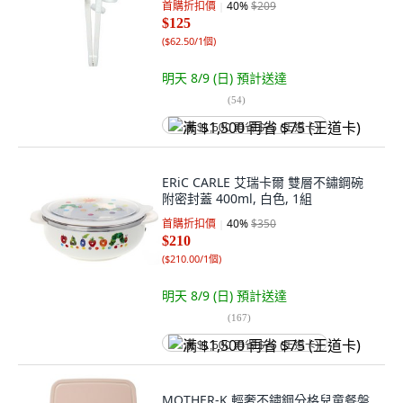
首購折扣價
40
%
$209
$125
(
$62.50/1個
)
明天 8/9 (日)
預計送達
(
54
)
满 $1,500 再省 $75 (王道卡)
ERiC CARLE 艾瑞卡爾 雙層不鏽鋼碗
附密封蓋 400ml, 白色, 1組
首購折扣價
40
%
$350
$210
(
$210.00/1個
)
明天 8/9 (日)
預計送達
(
167
)
满 $1,500 再省 $75 (王道卡)
MOTHER-K 輕奢不鏽鋼分格兒童餐盤