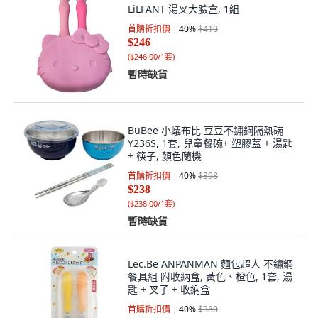
LiLFANT 湯叉大臉盒, 1組
首購折扣價
40
%
$410
$246
(
$246.00/1套
)
暫時缺貨
BuBee 小蟻布比 豆豆不鏽鋼隔熱碗
Y236S, 1套, 兒童餐碗+ 塑膠蓋 + 湯匙
+ 筷子, 顏色隨機
首購折扣價
40
%
$398
$238
(
$238.00/1套
)
暫時缺貨
Lec.Be ANPANMAN 麵包超人 不鏽鋼
餐具組 附收納盒, 黃色、橙色, 1套, 湯
匙 + 叉子 + 收納盒
首購折扣價
40
%
$380