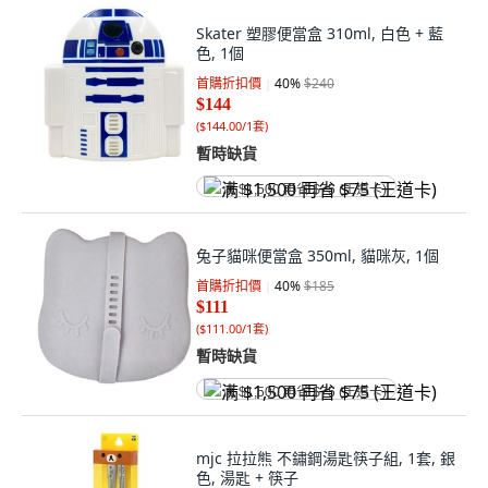
Skater 塑膠便當盒 310ml, 白色 + 藍
色, 1個
首購折扣價
40
%
$240
$144
(
$144.00/1套
)
暫時缺貨
满 $1,500 再省 $75 (王道卡)
兔子貓咪便當盒 350ml, 貓咪灰, 1個
首購折扣價
40
%
$185
$111
(
$111.00/1套
)
暫時缺貨
满 $1,500 再省 $75 (王道卡)
mjc 拉拉熊 不鏽鋼湯匙筷子組, 1套, 銀
色, 湯匙 + 筷子