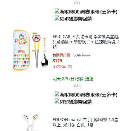
(
41
)
满 $1,500 再省 $75 (王道卡)
$24 酷澎幣回饋
ERiC CARLE 艾瑞卡爾 學習餐具盒組,
兒童湯匙 + 學習筷子 + 拉鍊收納袋, 1
組
首購折扣價
50
%
$360
$179
(
$179.00/1套
)
明天 8/9 (日)
預計送達
(
350
)
满 $1,500 再省 $75 (王道卡)
$15 酷澎幣回饋
EDISON mama 右手用學習筷 1.5歲
以上, 米飛兔 白色, 1雙