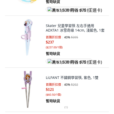
暫時缺貨
满 $1,500 再省 $75 (王道卡)
Skater 兒童學習筷 左右手通用
ADXTA1 冰雪奇緣 14cm, 淺藍色, 1套
首購折扣價
40
%
$395
$237
(
$237.00/1個
)
暫時缺貨
满 $1,500 再省 $75 (王道卡)
LiLFANT 不鏽鋼學習筷, 紫色, 1雙
首購折扣價
40
%
$202
$121
(
$60.50/1個
)
暫時缺貨
(
1
)