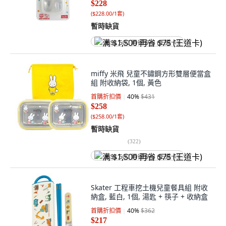
$228
(
$228.00/1套
)
暫時缺貨
满 $1,500 再省 $75 (王道卡)
miffy 米飛 兒童不鏽鋼方形雙層便當盒
組 附收納袋, 1個, 黃色
首購折扣價
40
%
$431
$258
(
$258.00/1套
)
暫時缺貨
(
322
)
满 $1,500 再省 $75 (王道卡)
Skater 工程車挖土機兒童餐具組 附收
納盒, 藍白, 1個, 湯匙 + 筷子 + 收納盒
首購折扣價
40
%
$362
$217