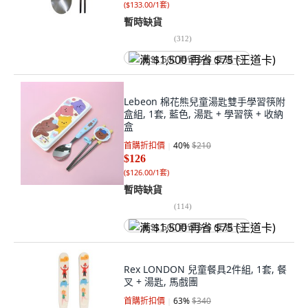
(
$133.00/1套
)
暫時缺貨
(
312
)
满 $1,500 再省 $75 (王道卡)
Lebeon 棉花熊兒童湯匙雙手學習筷附
盒組, 1套, 藍色, 湯匙 + 學習筷 + 收納
盒
首購折扣價
40
%
$210
$126
(
$126.00/1套
)
暫時缺貨
(
114
)
满 $1,500 再省 $75 (王道卡)
Rex LONDON 兒童餐具2件組, 1套, 餐
叉 + 湯匙, 馬戲團
首購折扣價
63
%
$340