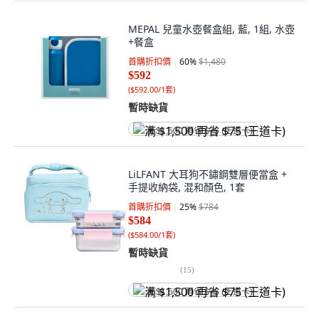
MEPAL 兒童水壺餐盒組, 藍, 1組, 水壺
+餐盒
首購折扣價
60
%
$1,480
$592
(
$592.00/1套
)
暫時缺貨
满 $1,500 再省 $75 (王道卡)
LiLFANT 大耳狗不鏽鋼雙層便當盒 +
手提收納袋, 混和顏色, 1套
首購折扣價
25
%
$784
$584
(
$584.00/1套
)
暫時缺貨
(
15
)
满 $1,500 再省 $75 (王道卡)