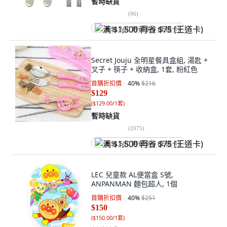
暫時缺貨
(
96
)
满 $1,500 再省 $75 (王道卡)
Secret Jouju 全明星餐具盒組, 湯匙 +
叉子 + 筷子 + 收納盒, 1套, 粉紅色
首購折扣價
40
%
$216
$129
(
$129.00/1套
)
暫時缺貨
(
2075
)
满 $1,500 再省 $75 (王道卡)
LEC 兒童款 AL便當盒 S號,
ANPANMAN 麵包超人, 1個
首購折扣價
40
%
$251
$150
(
$150.00/1套
)