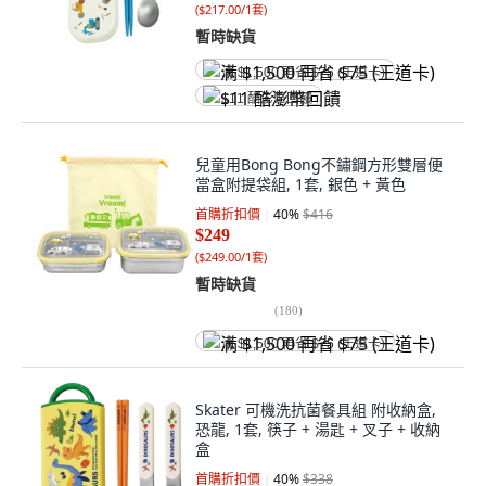
(
$217.00/1套
)
暫時缺貨
满 $1,500 再省 $75 (王道卡)
$11 酷澎幣回饋
兒童用Bong Bong不鏽鋼方形雙層便
當盒附提袋組, 1套, 銀色 + 黃色
首購折扣價
40
%
$416
$249
(
$249.00/1套
)
暫時缺貨
(
180
)
满 $1,500 再省 $75 (王道卡)
Skater 可機洗抗菌餐具組 附收納盒,
恐龍, 1套, 筷子 + 湯匙 + 叉子 + 收納
盒
首購折扣價
40
%
$338