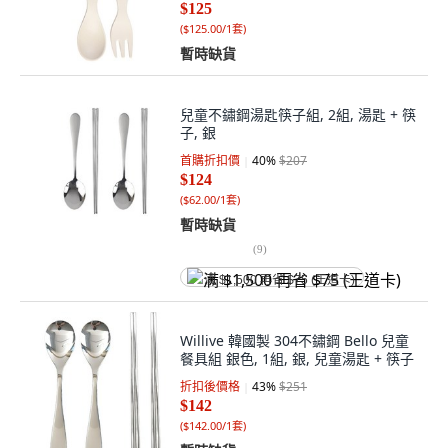
$125
(
$125.00/1套
)
暫時缺貨
兒童不鏽鋼湯匙筷子組, 2組, 湯匙 + 筷
子, 銀
首購折扣價
40
%
$207
$124
(
$62.00/1套
)
暫時缺貨
(
9
)
满 $1,500 再省 $75 (王道卡)
Willive 韓國製 304不鏽鋼 Bello 兒童
餐具組 銀色, 1組, 銀, 兒童湯匙 + 筷子
折扣後價格
43
%
$251
$142
(
$142.00/1套
)