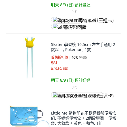
明天 8/9 (日)
預計送達
(
48
)
满 $1,500 再省 $75 (王道卡)
$8 酷澎幣回饋
Skater 學習筷 16.5cm 左右手通用 2
歲以上, Pokemon, 1雙
首購折扣價
40
%
$135
$81
(
$40.50/1個
)
明天 8/9 (日)
預計送達
(
63
)
满 $1,500 再省 $75 (王道卡)
Little Me 動物印花不銹鋼餐盤便當盒
組, 不鏽鋼便當盒 + 2個矽膠圈 + 便當
袋, 大象款 + 黃色 + 藍色, 1組