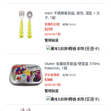
melii 不銹鋼餐具組, 綠色, 湯匙 + 叉
子, 1組
首購折扣價
40
%
$433
$259
(
$259.00/1套
)
暫時缺貨
满 $1,500 再省 $75 (王道卡)
Skater 金屬鋁蒸飯盒/便當盒 370ml,
Pokemon, 1個
折扣後價格
42
%
$535
$308
(
$308.00/1套
)
暫時缺貨
满 $1,500 再省 $75 (王道卡)