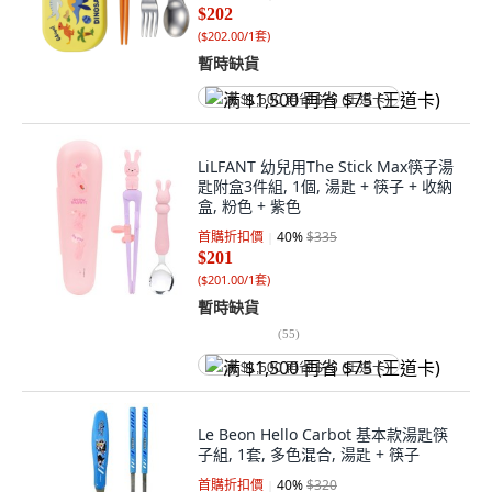
$202
(
$202.00/1套
)
暫時缺貨
满 $1,500 再省 $75 (王道卡)
LiLFANT 幼兒用The Stick Max筷子湯
匙附盒3件組, 1個, 湯匙 + 筷子 + 收納
盒, 粉色 + 紫色
首購折扣價
40
%
$335
$201
(
$201.00/1套
)
暫時缺貨
(
55
)
满 $1,500 再省 $75 (王道卡)
Le Beon Hello Carbot 基本款湯匙筷
子組, 1套, 多色混合, 湯匙 + 筷子
首購折扣價
40
%
$320