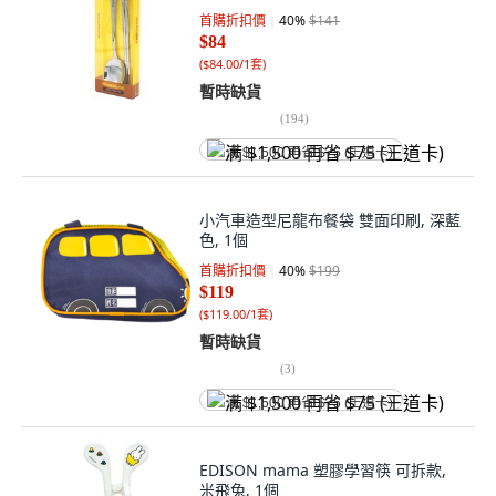
首購折扣價
40
%
$141
$84
(
$84.00/1套
)
暫時缺貨
(
194
)
满 $1,500 再省 $75 (王道卡)
小汽車造型尼龍布餐袋 雙面印刷, 深藍
色, 1個
首購折扣價
40
%
$199
$119
(
$119.00/1套
)
暫時缺貨
(
3
)
满 $1,500 再省 $75 (王道卡)
EDISON mama 塑膠學習筷 可拆款,
米飛兔, 1個