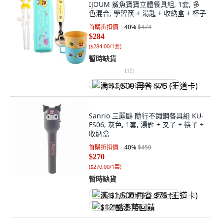
IJOUM 鯊魚寶寶立體餐具組, 1套, 多
色混合, 學習筷 + 湯匙 + 收納盒 + 杯子
首購折扣價
40
%
$474
$284
(
$284.00/1套
)
暫時缺貨
(
15
)
满 $1,500 再省 $75 (王道卡)
Sanrio 三麗鷗 隨行不鏽鋼餐具組 KU-
FS06, 灰色, 1套, 湯匙 + 叉子 + 筷子 +
收納盒
首購折扣價
40
%
$450
$270
(
$270.00/1套
)
暫時缺貨
满 $1,500 再省 $75 (王道卡)
$12 酷澎幣回饋