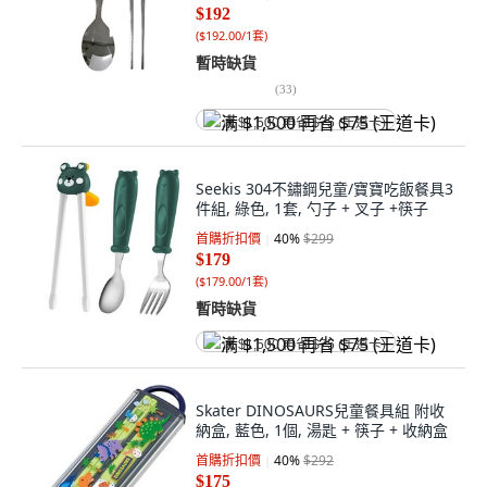
$192
(
$192.00/1套
)
暫時缺貨
(
33
)
满 $1,500 再省 $75 (王道卡)
Seekis 304不鏽鋼兒童/寶寶吃飯餐具3
件組, 綠色, 1套, 勺子 + 叉子 +筷子
首購折扣價
40
%
$299
$179
(
$179.00/1套
)
暫時缺貨
满 $1,500 再省 $75 (王道卡)
Skater DINOSAURS兒童餐具組 附收
納盒, 藍色, 1個, 湯匙 + 筷子 + 收納盒
首購折扣價
40
%
$292
$175