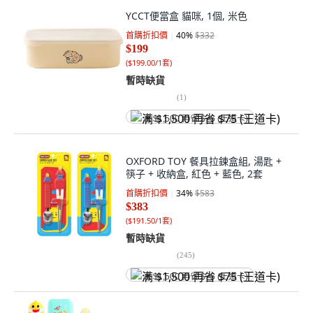
YCCT便當盒 貓咪, 1個, 米色
首購折扣價
40
%
$332
$199
(
$199.00/1套
)
暫時缺貨
(
1
)
满 $1,500 再省 $75 (王道卡)
OXFORD TOY 餐具拉鍊盒組, 湯匙 +
筷子 + 收納盒, 紅色 + 藍色, 2套
首購折扣價
34
%
$583
$383
(
$191.50/1套
)
暫時缺貨
(
245
)
满 $1,500 再省 $75 (王道卡)