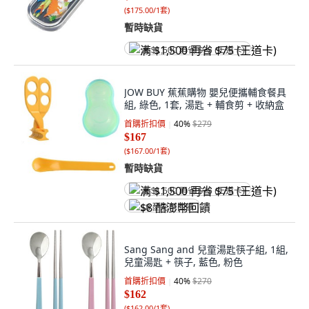
(
$175.00/1套
)
暫時缺貨
满 $1,500 再省 $75 (王道卡)
JOW BUY 蕉蕉購物 嬰兒便攜輔食餐具
組, 綠色, 1套, 湯匙 + 輔食剪 + 收納盒
首購折扣價
40
%
$279
$167
(
$167.00/1套
)
暫時缺貨
满 $1,500 再省 $75 (王道卡)
$8 酷澎幣回饋
Sang Sang and 兒童湯匙筷子組, 1組,
兒童湯匙 + 筷子, 藍色, 粉色
首購折扣價
40
%
$270
$162
(
$162.00/1套
)