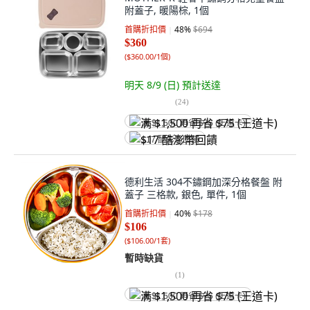
附蓋子, 暖陽棕, 1個
首購折扣價
48
%
$694
$360
(
$360.00/1個
)
明天 8/9 (日)
預計送達
(
24
)
满 $1,500 再省 $75 (王道卡)
$17 酷澎幣回饋
德利生活 304不鏽鋼加深分格餐盤 附
蓋子 三格款, 銀色, 單件, 1個
首購折扣價
40
%
$178
$106
(
$106.00/1套
)
暫時缺貨
(
1
)
满 $1,500 再省 $75 (王道卡)