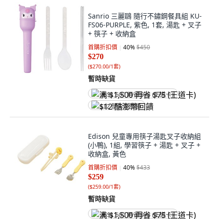
Sanrio 三麗鷗 隨行不鏽鋼餐具組 KU-
FS06-PURPLE, 紫色, 1套, 湯匙 + 叉子
+ 筷子 + 收納盒
首購折扣價
40
%
$450
$270
(
$270.00/1套
)
暫時缺貨
满 $1,500 再省 $75 (王道卡)
$12 酷澎幣回饋
Edison 兒童專用筷子湯匙叉子收納組
(小鴨), 1組, 學習筷子 + 湯匙 + 叉子 +
收納盒, 黃色
首購折扣價
40
%
$433
$259
(
$259.00/1套
)
暫時缺貨
满 $1,500 再省 $75 (王道卡)