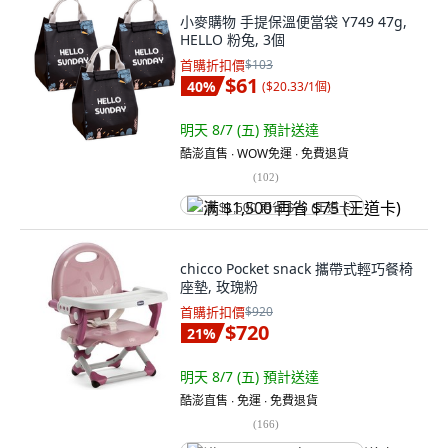
小麥購物 手提保溫便當袋 Y749 47g,
HELLO 粉兔, 3個
首購折扣價
$103
$61
40
%
(
$20.33/1個
)
明天 8/7 (五)
預計送達
酷澎直售 ∙ WOW免運 ∙ 免費退貨
(
102
)
满 $1,500 再省 $75 (王道卡)
chicco Pocket snack 攜帶式輕巧餐椅
座墊, 玫瑰粉
首購折扣價
$920
$720
21
%
明天 8/7 (五)
預計送達
酷澎直售 ∙ 免運 ∙ 免費退貨
(
166
)