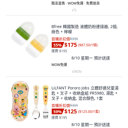
酷澎直售 ∙ WOW免運 ∙ 免費退貨
(
7
)
Bfree 韓國製造 液體奶粉連接器, 2個,
綠色 + 檸檬
首購折扣價
$390
$175
55
%
(
$87.50/1個
)
運費 $195
8/10 星期一
預計送達
WOW免運
(
1923
)
LiLFANT Pororo Jobs 立體舒適兒童湯
匙 + 叉子 + 收納盒組 PR5980, 湯匙 +
叉子 + 收納盒, 混合顏色, 1套
首購折扣價
$305
$125
59
%
(
$125.00/1套
)
運費 $195
8/10 星期一
預計送達