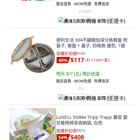
酷澎直售 ∙ WOW免運 ∙ 免費退貨
(
11202
)
满 $1,500 再省 $75 (王道卡)
德利生活 304不鏽鋼加深分格餐盤 附
蓋子, 餐盤 + 蓋子, 四格款 銀色, 1個
首購折扣價
$196
$117
40
%
(
$117.00/1套
)
明天 8/7 (五)
預計送達
酷澎直售 ∙ WOW免運 ∙ 免費退貨
(
1
)
满 $1,500 再省 $75 (王道卡)
LuNELL Stokke Tripp Trapp 兼容 嬰
兒餐椅椅背收納袋, 白色
首購折扣價
$893
$408
54
%