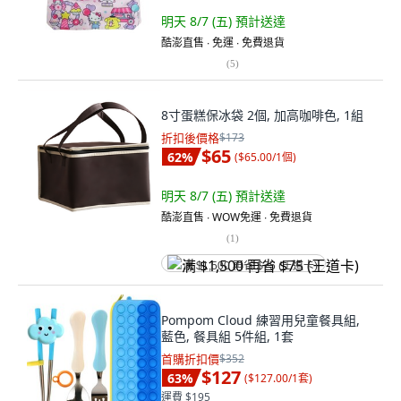
明天 8/7 (五)
預計送達
酷澎直售 ∙ 免運 ∙ 免費退貨
(
5
)
8寸蛋糕保冰袋 2個, 加高咖啡色, 1組
折扣後價格
$173
$65
62
%
(
$65.00/1個
)
明天 8/7 (五)
預計送達
酷澎直售 ∙ WOW免運 ∙ 免費退貨
(
1
)
满 $1,500 再省 $75 (王道卡)
Pompom Cloud 練習用兒童餐具組,
藍色, 餐具組 5件組, 1套
首購折扣價
$352
$127
63
%
(
$127.00/1套
)
運費 $195