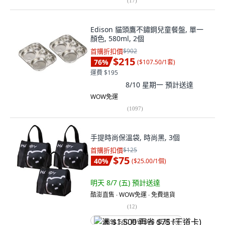
(
17
)
Edison 貓頭鷹不鏽鋼兒童餐盤, 單一
顏色, 580ml, 2個
首購折扣價
$902
$215
76
%
(
$107.50/1套
)
運費 $195
8/10 星期一
預計送達
WOW免運
(
1097
)
手提時尚保溫袋, 時尚黑, 3個
首購折扣價
$125
$75
40
%
(
$25.00/1個
)
明天 8/7 (五)
預計送達
酷澎直售 ∙ WOW免運 ∙ 免費退貨
(
12
)
满 $1,500 再省 $75 (王道卡)