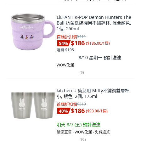
LiLFANT K-POP Demon Hunters The
Ball 抗菌洗碗機用不鏽鋼杯, 混合顏色,
1個, 250ml
首購折扣價
$411
$186
54
%
(
$186.00/1個
)
運費 $195
8/10 星期一
預計送達
WOW免運
(
6
)
kitchen U 幼兒用 Miffy不鏽鋼雙層杯
小, 銀色, 2個, 175ml
首購折扣價
$310
$186
40
%
(
$93.00/1個
)
明天 8/7 (五)
預計送達
酷澎直售 ∙ WOW免運 ∙ 免費退貨
(
93
)