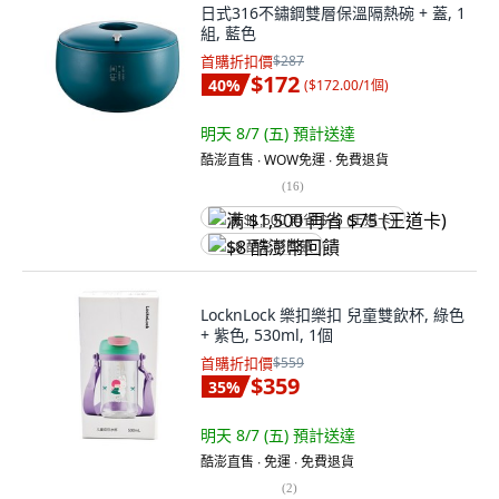
日式316不鏽鋼雙層保溫隔熱碗 + 蓋, 1
組, 藍色
首購折扣價
$287
$172
40
%
(
$172.00/1個
)
明天 8/7 (五)
預計送達
酷澎直售 ∙ WOW免運 ∙ 免費退貨
(
16
)
满 $1,500 再省 $75 (王道卡)
$8 酷澎幣回饋
LocknLock 樂扣樂扣 兒童雙飲杯, 綠色
+ 紫色, 530ml, 1個
首購折扣價
$559
$359
35
%
明天 8/7 (五)
預計送達
酷澎直售 ∙ 免運 ∙ 免費退貨
(
2
)