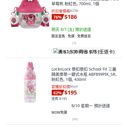
草莓熊 粉紅色, 700ml, 1個
折扣後價格
$778
$186
76
%
明天 8/7 (五)
預計送達
酷澎直售 ∙ 免運 ∙ 免費退貨
(
3
)
满 $1,500 再省 $75 (王道卡)
LocknLock 樂扣樂扣 School Fit 三麗
鷗美樂蒂一鍵式水瓶 ABF899PIK_SR,
粉紅色, 1個, 430ml
首購折扣價
$521
$195
62
%
運費 $195
8/10 星期一
預計送達
WOW免運
(
90
)