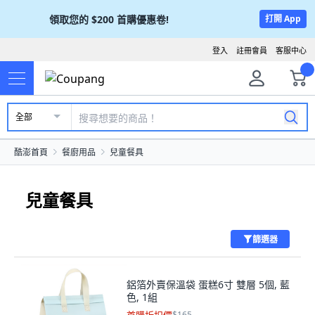
領取您的
$200
首購優惠卷!
打開 App
登入
註冊會員
客服中心
全部
酷澎首頁
餐廚用品
兒童餐具
兒童餐具
篩選器
鋁箔外賣保溫袋 蛋糕6寸 雙層 5個, 藍
色, 1組
$165