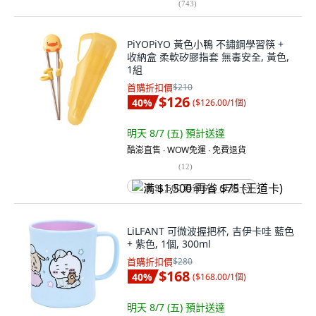
(
743
)
PiYOPiYO 黃色小鴨 不鏽鋼學習筷 +
收納盒 柔軟矽膠指套 無毒安全, 黃色,
1組
首購折扣價
$210
$126
40
%
(
$126.00/1個
)
明天 8/7 (五)
預計送達
酷澎直售 ∙ WOW免運 ∙ 免費退貨
(
12
)
满 $1,500 再省 $75 (王道卡)
LiLFANT 可微波握把杯, 吉伊卡哇 藍色
+ 紫色, 1個, 300ml
首購折扣價
$280
$168
40
%
(
$168.00/1個
)
明天 8/7 (五)
預計送達