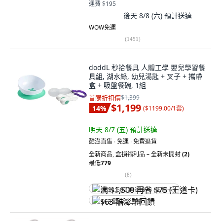
運費 $195
後天 8/8 (六)
預計送達
WOW免運
(
1451
)
doddL 秒拾餐具 人體工學 嬰兒學習餐
具組, 湖水綠, 幼兒湯匙 + 叉子 + 攜帶
盒 + 吸盤餐碗, 1組
首購折扣價
$1,399
$1,199
14
%
(
$1199.00/1套
)
明天 8/7 (五)
預計送達
酷澎直售 ∙ 免運 ∙ 免費退貨
全新商品
,
盒損福利品 – 全新未開封
(2)
最低
779
(
8
)
满 $1,500 再省 $75 (王道卡)
$63 酷澎幣回饋