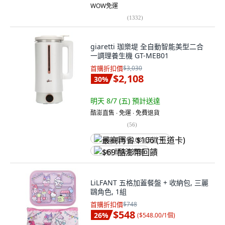
WOW免運
(
1332
)
giaretti 珈樂堤 全自動智能美型二合
一調理養生機 GT-MEB01
首購折扣價
$3,030
$2,108
30
%
明天 8/7 (五)
預計送達
酷澎直售 ∙ 免運 ∙ 免費退貨
(
56
)
最高再省 $106 (王道卡)
$69 酷澎幣回饋
LiLFANT 五格加蓋餐盤 + 收納包, 三麗
鷗角色, 1組
首購折扣價
$748
$548
26
%
(
$548.00/1個
)