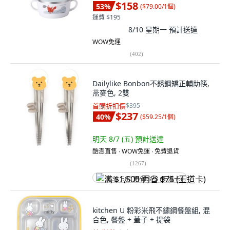
$158
53
%
(
$79.00/1個
)
運費 $195
8/10 星期一
預計送達
WOW免運
(
402
)
Dailylike Bonbon不銹鋼矯正輔助筷,
燕麥色, 2雙
首購折扣價
$395
$237
40
%
(
$59.25/1個
)
明天 8/7 (五)
預計送達
酷澎直售 ∙ WOW免運 ∙ 免費退貨
(
1267
)
满 $1,500 再省 $75 (王道卡)
kitchen U 粉彩米飛不鏽鋼餐盤組, 混
合色, 餐盤 + 蓋子 + 提袋