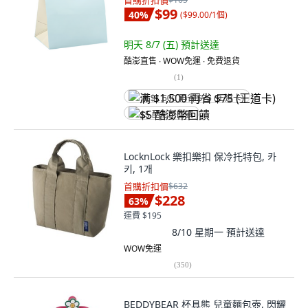
首購折扣價
$99
40
%
(
$99.00/1個
)
明天 8/7 (五)
預計送達
酷澎直售 ∙ WOW免運 ∙ 免費退貨
(
1
)
满 $1,500 再省 $75 (王道卡)
$5 酷澎幣回饋
LocknLock 樂扣樂扣 保冷托特包, 카
키, 1개
首購折扣價
$632
$228
63
%
運費 $195
8/10 星期一
預計送達
WOW免運
(
350
)
BEDDYBEAR 杯具熊 兒童麵包壺, 閃耀