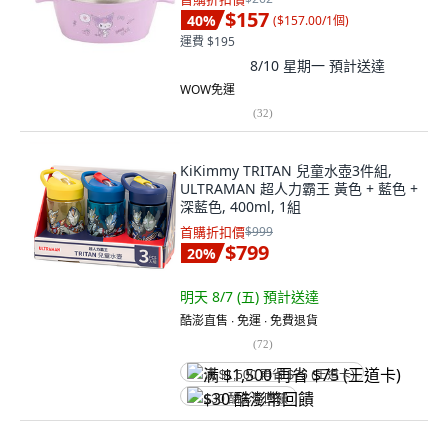
$157
40
%
(
$157.00/1個
)
運費 $195
8/10 星期一
預計送達
WOW免運
(
32
)
KiKimmy TRITAN 兒童水壺3件組,
ULTRAMAN 超人力霸王 黃色 + 藍色 +
深藍色, 400ml, 1組
首購折扣價
$999
$799
20
%
明天 8/7 (五)
預計送達
酷澎直售 ∙ 免運 ∙ 免費退貨
(
72
)
满 $1,500 再省 $75 (王道卡)
$30 酷澎幣回饋