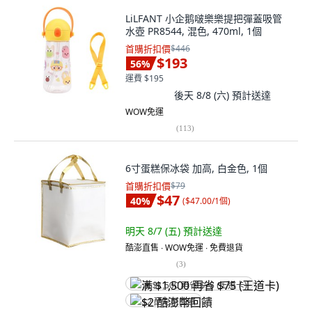
LiLFANT 小企鹅啵樂樂提把彈蓋吸管
水壺 PR8544, 混色, 470ml, 1個
首購折扣價
$446
$193
56
%
運費 $195
後天 8/8 (六)
預計送達
WOW免運
(
113
)
6寸蛋糕保冰袋 加高, 白金色, 1個
首購折扣價
$79
$47
40
%
(
$47.00/1個
)
明天 8/7 (五)
預計送達
酷澎直售 ∙ WOW免運 ∙ 免費退貨
(
3
)
满 $1,500 再省 $75 (王道卡)
$2 酷澎幣回饋