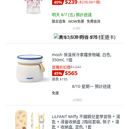
$239
40
%
(
$239.00/1個
)
明天 8/7 (五)
預計送達
酷澎直售 ∙ WOW免運 ∙ 免費退貨
(
120
)
满 $1,500 再省 $75 (王道卡)
mosh 保溫保冷拿鐵食物罐, 白色,
350ml, 1個
首購折扣價
$1,041
$565
45
%
運費 $195
8/10 星期一
預計送達
免運
(
2382
)
LiLFANT Miffy 不鏽鋼兒童學習筷 + 湯
匙 + 滑蓋收納盒 2階段套裝, 筷子 + 湯
匙 + 收納盒, 混色, 1套