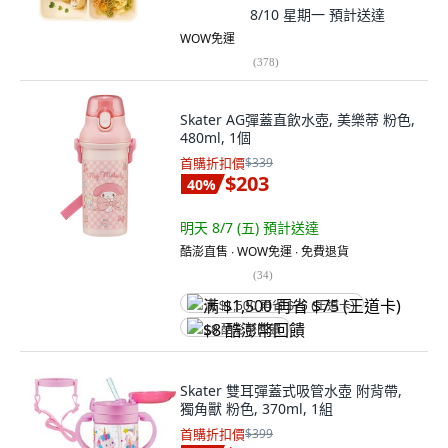
8/10 星期一
預計送達
WOW免運
(
378
)
Skater AG彈蓋直飲水壺, 美樂蒂 粉色,
480ml, 1個
首購折扣價
$339
$203
40
%
明天 8/7 (五)
預計送達
酷澎直售 ∙ WOW免運 ∙ 免費退貨
(
34
)
满 $1,500 再省 $75 (王道卡)
$8 酷澎幣回饋
Skater 雙耳彈蓋式吸管水壺 附背帶,
獨角獸 粉色, 370ml, 1組
首購折扣價
$399