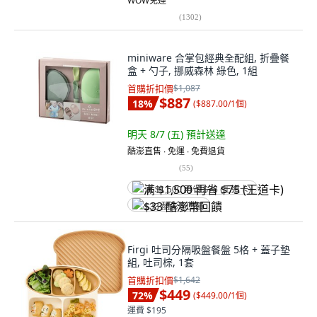
WOW免運
(
1302
)
miniware 合掌包經典全配組, 折疊餐
盒 + 勺子, 挪威森林 綠色, 1組
首購折扣價
$1,087
$887
18
%
(
$887.00/1個
)
明天 8/7 (五)
預計送達
酷澎直售 ∙ 免運 ∙ 免費退貨
(
55
)
满 $1,500 再省 $75 (王道卡)
$33 酷澎幣回饋
Firgi 吐司分隔吸盤餐盤 5格 + 蓋子墊
組, 吐司棕, 1套
首購折扣價
$1,642
$449
72
%
(
$449.00/1個
)
運費 $195