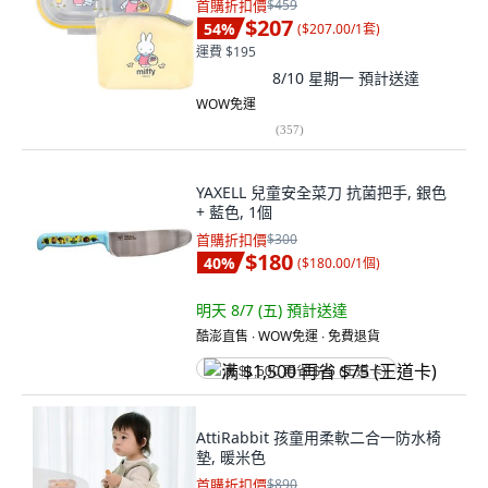
首購折扣價
$459
$207
54
%
(
$207.00/1套
)
運費 $195
8/10 星期一
預計送達
WOW免運
(
357
)
YAXELL 兒童安全菜刀 抗菌把手, 銀色
+ 藍色, 1個
首購折扣價
$300
$180
40
%
(
$180.00/1個
)
明天 8/7 (五)
預計送達
酷澎直售 ∙ WOW免運 ∙ 免費退貨
满 $1,500 再省 $75 (王道卡)
AttiRabbit 孩童用柔軟二合一防水椅
墊, 暖米色
首購折扣價
$890