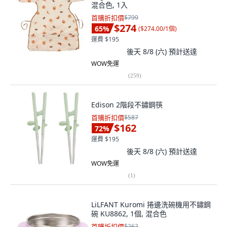
混合色, 1入
首購折扣價
$799
$274
65
%
(
$274.00/1個
)
運費 $195
後天 8/8 (六)
預計送達
WOW免運
(
259
)
Edison 2階段不鏽鋼筷
首購折扣價
$587
$162
72
%
運費 $195
後天 8/8 (六)
預計送達
WOW免運
(
1
)
LiLFANT Kuromi 捲邊洗碗機用不鏽鋼
碗 KU8862, 1個, 混合色
首購折扣價
$262