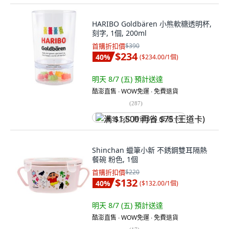
HARIBO Goldbären 小熊軟糖透明杯,
刻字, 1個, 200ml
首購折扣價
$390
$234
40
%
(
$234.00/1個
)
明天 8/7 (五)
預計送達
酷澎直售 ∙ WOW免運 ∙ 免費退貨
(
287
)
满 $1,500 再省 $75 (王道卡)
Shinchan 蠟筆小新 不銹鋼雙耳隔熱
餐碗 粉色, 1個
首購折扣價
$220
$132
40
%
(
$132.00/1個
)
明天 8/7 (五)
預計送達
酷澎直售 ∙ WOW免運 ∙ 免費退貨