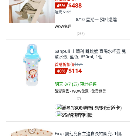
$488
45
%
運費 $195
8/10 星期一
預計送達
WOW免運
(
283
)
Sanpuli 山蒲利 跳跳猴 直喝水杯壺 兒
童水壺, 藍色, 650ml, 1個
首購折扣價
$191
$114
40
%
明天 8/7 (五)
預計送達
酷澎直售 ∙ WOW免運 ∙ 免費退貨
(
7
)
满 $1,500 再省 $75 (王道卡)
$5 酷澎幣回饋
Firgi 嬰幼兒自主進食長袖圍兜, 1個,