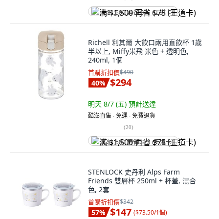
满 $1,500 再省 $75 (王道卡)
Richell 利其爾 大飲口兩用直飲杯 1歲
半以上, Miffy米飛 米色 + 透明色,
240ml, 1個
首購折扣價
$490
$294
40
%
明天 8/7 (五)
預計送達
酷澎直售 ∙ 免運 ∙ 免費退貨
(
20
)
满 $1,500 再省 $75 (王道卡)
STENLOCK 史丹利 Alps Farm
Friends 雙層杯 250ml + 杯蓋, 混合
色, 2套
首購折扣價
$342
$147
57
%
(
$73.50/1個
)