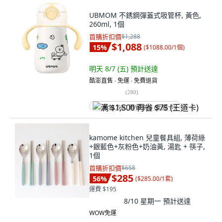
UBMOM 不銹鋼彈蓋式吸管杯, 黃色,
260ml, 1個
首購折扣價
$1,288
$1,088
15
%
(
$1088.00/1個
)
明天 8/7 (五)
預計送達
酷澎直售 ∙ 免運 ∙ 免費退貨
(
280
)
满 $1,500 再省 $75 (王道卡)
kamome kitchen 兒童餐具組, 薄荷綠
+銀藍色+灰粉色+奶油黃, 湯匙 + 筷子,
1個
首購折扣價
$658
$285
56
%
(
$285.00/1套
)
運費 $195
8/10 星期一
預計送達
WOW免運