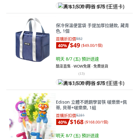
满 $1,500 再省 $75 (王道卡)
保冷保溫便當袋 手提加厚拉鏈款, 藏青
色, 1個
首購折扣價
$82
$49
40
%
(
$49.00/1個
)
明天 8/7 (五)
預計送達
酷澎直售 ∙ WOW免運 ∙ 免費退貨
(
13
)
满 $1,500 再省 $75 (王道卡)
Edison 立體不銹鋼學習筷 啵樂樂+佩
蒂, 貝蒂+啵樂樂, 1組
首購折扣價
$281
$168
40
%
(
$168.00/1個
)
明天 8/7 (五)
預計送達