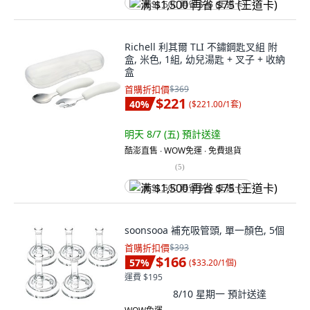
满 $1,500 再省 $75 (王道卡)
Richell 利其爾 TLI 不鏽鋼匙叉組 附
盒, 米色, 1組, 幼兒湯匙 + 叉子 + 收納
盒
首購折扣價
$369
$221
40
%
(
$221.00/1套
)
明天 8/7 (五)
預計送達
酷澎直售 ∙ WOW免運 ∙ 免費退貨
(
5
)
满 $1,500 再省 $75 (王道卡)
soonsooa 補充吸管頭, 單一顏色, 5個
首購折扣價
$393
$166
57
%
(
$33.20/1個
)
運費 $195
8/10 星期一
預計送達