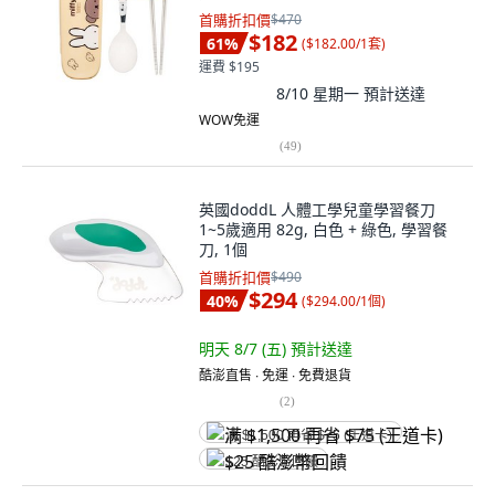
首購折扣價
$470
$182
61
%
(
$182.00/1套
)
運費 $195
8/10 星期一
預計送達
WOW免運
(
49
)
英國doddL 人體工學兒童學習餐刀
1~5歲適用 82g, 白色 + 綠色, 學習餐
刀, 1個
首購折扣價
$490
$294
40
%
(
$294.00/1個
)
明天 8/7 (五)
預計送達
酷澎直售 ∙ 免運 ∙ 免費退貨
(
2
)
满 $1,500 再省 $75 (王道卡)
$25 酷澎幣回饋