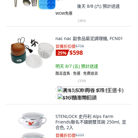
後天 8/8 (六)
預計送達
WOW免運
(
363
)
nac nac 副食品磨泥調理機, FCN01
首購折扣價
$798
$598
25
%
明天 8/7 (五)
預計送達
酷澎直售 ∙ 免運 ∙ 免費退貨
(
334
)
满 $1,500 再省 $75 (王道卡)
$16 酷澎幣回饋
STENLOCK 史丹利 Alps Farm
Friends聯名不鏽鋼雙耳碗 250ml, 混
合色, 2入
首購折扣價
$339