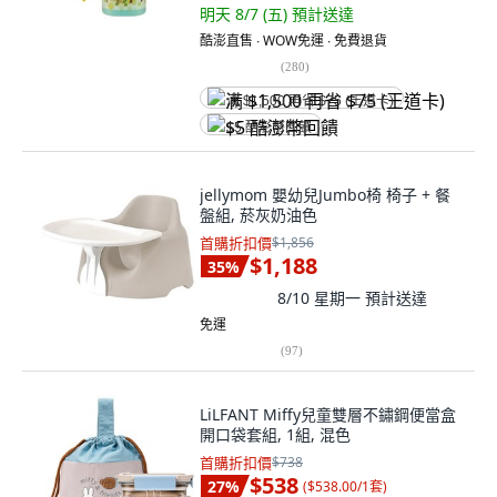
明天 8/7 (五)
預計送達
酷澎直售 ∙ WOW免運 ∙ 免費退貨
(
280
)
满 $1,500 再省 $75 (王道卡)
$5 酷澎幣回饋
jellymom 嬰幼兒Jumbo椅 椅子 + 餐
盤組, 菸灰奶油色
首購折扣價
$1,856
$1,188
35
%
8/10 星期一
預計送達
免運
(
97
)
LiLFANT Miffy兒童雙層不鏽鋼便當盒
開口袋套組, 1組, 混色
首購折扣價
$738
$538
27
%
(
$538.00/1套
)