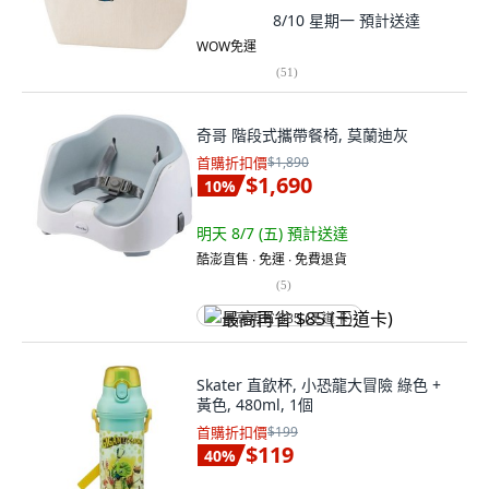
8/10 星期一
預計送達
WOW免運
(
51
)
奇哥 階段式攜帶餐椅, 莫蘭迪灰
首購折扣價
$1,890
$1,690
10
%
明天 8/7 (五)
預計送達
酷澎直售 ∙ 免運 ∙ 免費退貨
(
5
)
最高再省 $85 (王道卡)
Skater 直飲杯, 小恐龍大冒險 綠色 +
黃色, 480ml, 1個
首購折扣價
$199
$119
40
%