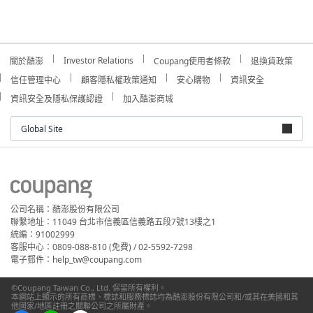
Investor Relations
關於酷澎
Coupang使用者條款
退換貨政策
信任管理中心
顧客隱私權政策通知
安心購物
資訊安全
資訊安全及隱私保護認證
加入酷澎商城
Global Site
公司名稱：酷澎股份有限公司
聯繫地址：11049 台北市信義區信義路五段7號13樓之1
統編：91002999
客服中心：0809-088-810 (免費) / 02-5592-7298
電子郵件：help_tw@coupang.com
©Coupang Taiwan Co., Ltd. 保留所有權利。
本網站上顯示的所有商標、標誌和服務標誌均為酷澎股份有限公司和/或其在美國和其
他國家/地區註冊之關聯公司之所屬財產。