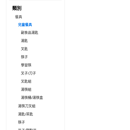
類別
餐具
兒童餐具
副食品湯匙
湯匙
叉匙
筷子
學習筷
叉子/刀子
叉匙組
湯筷組
湯筷桶/湯筷盒
湯筷刀叉組
湯匙/茶匙
筷子