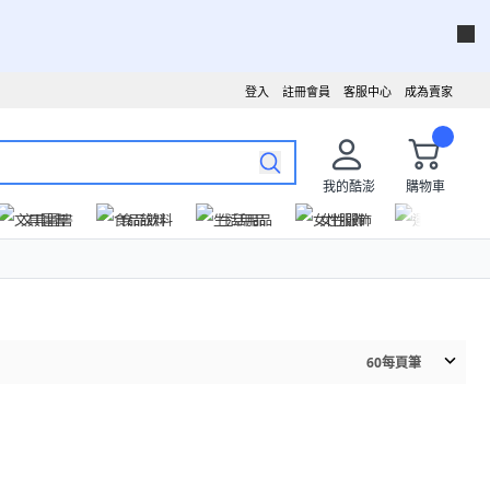
登入
註冊會員
客服中心
成為賣家
我的酷澎
購物車
文具圖書
食品飲料
生活用品
女性服飾
運動戶外
60
每頁筆