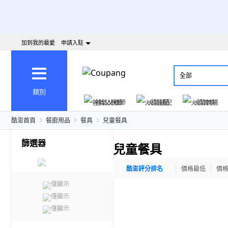
加到我的最愛
申請入駐
全部
類別
爸氣父親節
火箭速配
火箭跨境
酷澎首頁
餐廚用品
餐具
兒童餐具
篩選器
兒童餐具
酷澎評分排名
價格最低
價
僅顯示
僅顯示
僅顯示