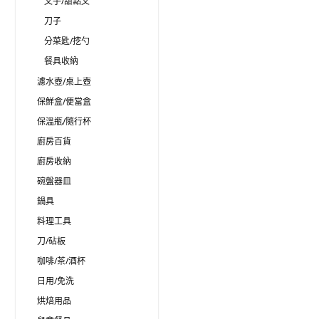
叉子/甜點叉
刀子
分菜匙/挖勺
餐具收納
濾水壺/桌上壺
保鮮盒/便當盒
保溫瓶/隨行杯
廚房百貨
廚房收納
碗盤器皿
鍋具
料理工具
刀/砧板
咖啡/茶/酒杯
日用/免洗
烘焙用品