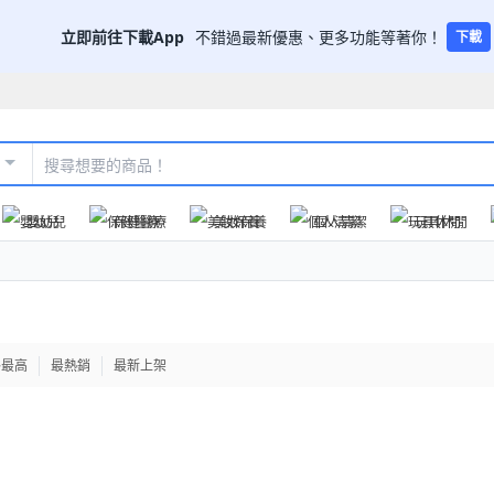
立即前往下載App
不錯過最新優惠、更多功能等著你！
下載
嬰幼兒
保健醫療
美妝保養
個人清潔
玩具休閒
格最高
最熱銷
最新上架