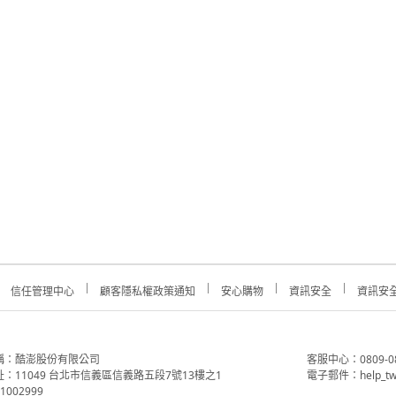
信任管理中心
顧客隱私權政策通知
安心購物
資訊安全
資訊安
稱：酷澎股份有限公司
客服中心：0809-088-
：11049 台北市信義區信義路五段7號13樓之1
電子郵件：help_tw
002999