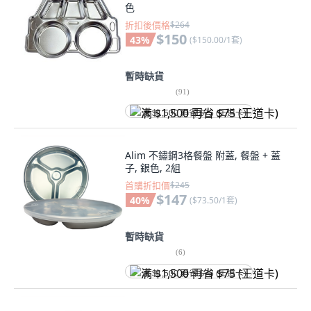
色
折扣後價格
$264
$150
43
%
(
$150.00/1套
)
暫時缺貨
(
91
)
满 $1,500 再省 $75 (王道卡)
Alim 不鏽鋼3格餐盤 附蓋, 餐盤 + 蓋
子, 銀色, 2組
首購折扣價
$245
$147
40
%
(
$73.50/1套
)
暫時缺貨
(
6
)
满 $1,500 再省 $75 (王道卡)