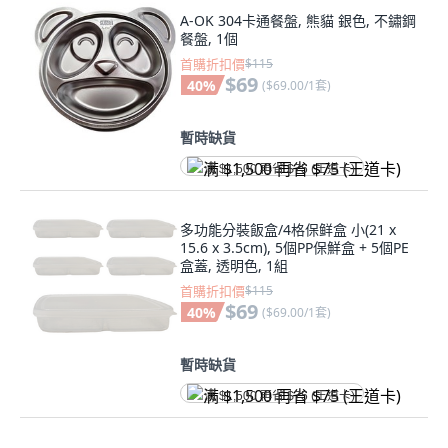
A-OK 304卡通餐盤, 熊貓 銀色, 不鏽鋼
餐盤, 1個
首購折扣價
$115
$69
40
%
(
$69.00/1套
)
暫時缺貨
满 $1,500 再省 $75 (王道卡)
多功能分裝飯盒/4格保鲜盒 小(21 x
15.6 x 3.5cm), 5個PP保鮮盒 + 5個PE
盒蓋, 透明色, 1組
首購折扣價
$115
$69
40
%
(
$69.00/1套
)
暫時缺貨
满 $1,500 再省 $75 (王道卡)