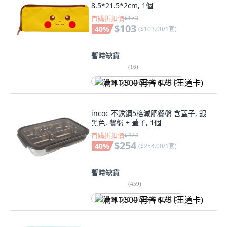
8.5*21.5*2cm, 1個
首購折扣價
$173
$103
40
%
(
$103.00/1套
)
暫時缺貨
(
16
)
满 $1,500 再省 $75 (王道卡)
incoc 不銹鋼5格減肥餐盤 含蓋子, 銀
黑色, 餐盤 + 蓋子, 1個
首購折扣價
$424
$254
40
%
(
$254.00/1套
)
暫時缺貨
(
459
)
满 $1,500 再省 $75 (王道卡)