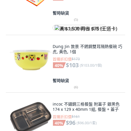
暫時缺貨
(
5
)
满 $1,500 再省 $75 (王道卡)
Dung Jin 敦景 不銹鋼雙耳隔熱餐碗 巧
虎, 黃色, 1個
首購折扣價
$173
$103
40
%
(
$103.00/1個
)
暫時缺貨
(
6
)
incoc 不鏽鋼三格餐盤 附蓋子 銀黑色
174 x 129 x 40mm 1組, 餐盤 + 蓋子
首購折扣價
$161
$96
40
%
(
$96.00/1套
)