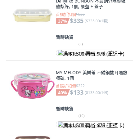
Dailylike BONBON 不鏽鋼分隔餐盤,
酪梨綠, 1個, 餐盤 + 蓋子
首購折扣價
$535
$335
37
%
(
$335.00/1套
)
暫時缺貨
(
9
)
满 $1,500 再省 $75 (王道卡)
MY MELODY 美樂蒂 不銹鋼雙耳隔熱
餐碗, 1個
首購折扣價
$222
$133
40
%
(
$133.00/1個
)
暫時缺貨
(
10
)
满 $1,500 再省 $75 (王道卡)