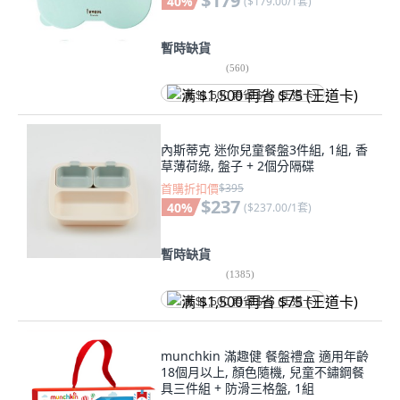
$179
40
%
(
$179.00/1套
)
暫時缺貨
(
560
)
满 $1,500 再省 $75 (王道卡)
內斯蒂克 迷你兒童餐盤3件組, 1組, 香
草薄荷綠, 盤子 + 2個分隔碟
首購折扣價
$395
$237
40
%
(
$237.00/1套
)
暫時缺貨
(
1385
)
满 $1,500 再省 $75 (王道卡)
munchkin 滿趣健 餐盤禮盒 適用年齡
18個月以上, 顏色隨機, 兒童不鏽鋼餐
具三件組 + 防滑三格盤, 1組