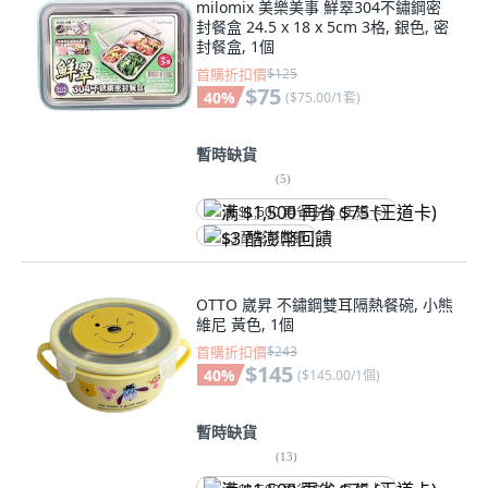
milomix 美樂美事 鮮翠304不鏽鋼密
封餐盒 24.5 x 18 x 5cm 3格, 銀色, 密
封餐盒, 1個
首購折扣價
$125
$75
40
%
(
$75.00/1套
)
暫時缺貨
(
5
)
满 $1,500 再省 $75 (王道卡)
$3 酷澎幣回饋
OTTO 崴昇 不鏽鋼雙耳隔熱餐碗, 小熊
維尼 黃色, 1個
首購折扣價
$243
$145
40
%
(
$145.00/1個
)
暫時缺貨
(
13
)