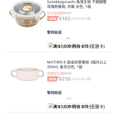
Sumikkogurashi 角落生物 不銹鋼雙
耳隔熱餐碗, 炸蝦 米色, 1個
折扣後價格
$183
$103
43
%
(
$103.00/1個
)
暫時缺貨
(
8
)
满 $1,500 再省 $75 (王道卡)
MOTHER-K 鉑金矽膠餐碗 3個月以上
350ml, 象牙白色, 1個
首購折扣價
$350
$210
40
%
(
$210.00/1個
)
暫時缺貨
(
13
)
满 $1,500 再省 $75 (王道卡)