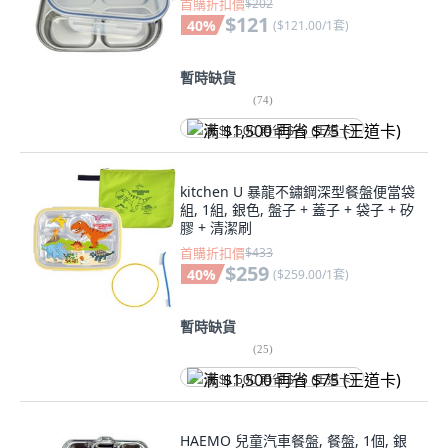
首購折扣價
$202
$121
40
%
(
$121.00/1套
)
暫時缺貨
(
74
)
满 $1,500 再省 $75 (王道卡)
kitchen U 暴龍不鏽鋼深型餐盤便當袋
組, 1組, 銀色, 盤子 + 蓋子 + 袋子 + 矽
膠 + 清潔刷
首購折扣價
$433
$259
40
%
(
$259.00/1套
)
暫時缺貨
(
25
)
满 $1,500 再省 $75 (王道卡)
HAEMO 兒童汽車餐盤, 餐盤, 1個, 銀