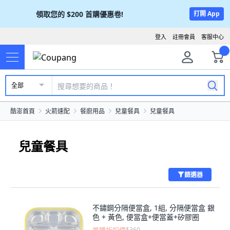
領取您的
$200
首購優惠卷!
打開 App
登入
註冊會員
客服中心
全部
酷澎首頁
火箭速配
餐廚用品
兒童餐具
兒童餐具
兒童餐具
篩選器
不鏽鋼分隔便當盒, 1組, 分隔便當盒 銀
色 + 黃色, 便當盒+便當蓋+矽膠圈
$360