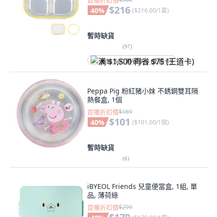
首購折扣價
$216
40
%
(
$216.00/1套
)
暫時缺貨
(
97
)
满 $1,500 再省 $75 (王道卡)
Peppa Pig 粉紅豬小妹 不銹鋼雙耳隔
熱餐盒, 1個
首購折扣價
$169
$101
40
%
(
$101.00/1個
)
暫時缺貨
(
6
)
iBYEOL Friends 兒童便當盒, 1組, 單
品, 薄荷綠
首購折扣價
$299