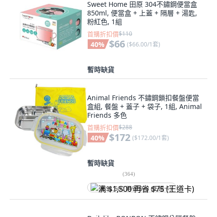
Sweet Home 田原 304不鏽鋼便當盒
850ml, 便當盒 + 上蓋 + 隔層 + 湯匙,
粉紅色, 1組
首購折扣價
$110
$66
40
%
(
$66.00/1套
)
暫時缺貨
Animal Friends 不鏽鋼鎖扣餐盤便當
盒組, 餐盤 + 蓋子 + 袋子, 1組, Animal
Friends 多色
首購折扣價
$288
$172
40
%
(
$172.00/1套
)
暫時缺貨
(
364
)
满 $1,500 再省 $75 (王道卡)