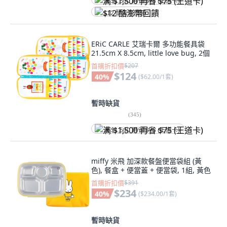
满 $1,500 再省 $75 (王道卡)
$12 酷澎幣回饋
ERiC CARLE 艾瑞卡爾 多功能餐具袋
21.5cm X 8.5cm, little love bug, 2個
首購折扣價
$207
$124
40
%
(
$62.00/1套
)
暫時缺貨
(
345
)
满 $1,500 再省 $75 (王道卡)
miffy 米飛 加深款餐盤便當袋組 (黃
色), 餐盒 + 便當蓋 + 便當袋, 1組, 黃色
首購折扣價
$391
$234
40
%
(
$234.00/1套
)
暫時缺貨