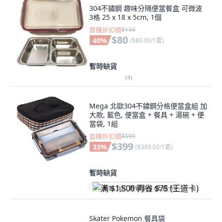
304不鏽鋼 趣味分隔便當餐盒 可微波
3格 25 x 18 x 5cm, 1個
首購折扣價
$134
$80
40
%
(
$80.00/1套
)
暫時缺貨
(
4
)
Mega 北歐304不鏽鋼分格便當盒組 加
大款, 藍色, 便當盒 + 餐具 + 湯碗 + 便
當袋, 1組
首購折扣價
$599
$399
33
%
(
$399.00/1套
)
暫時缺貨
满 $1,500 再省 $75 (王道卡)
Skater Pokemon 餐具袋