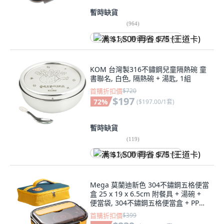
暫時缺貨
(
964
)
满 $1,500 再省 $75 (王道卡)
KOM 台灣製316不鏽鋼兒童隔熱碗 童
書聯名, 白色, 隔熱碗 + 湯匙, 1組
首購折扣價
$720
$197
72
%
(
$197.00/1套
)
暫時缺貨
(
119
)
满 $1,500 再省 $75 (王道卡)
Mega 莫蘭迪新色 304不鏽鋼五格便當
盒 25 x 19 x 6.5cm 附餐具 + 湯碗 +
便當袋, 304不鏽鋼五格便當盒 + PP保
鮮盒蓋 + 不鏽鋼筷子 + 不鏽鋼湯匙 +
首購折扣價
$399
不鏽鋼湯碗 + PP湯碗蓋 + 便當袋, 黃色