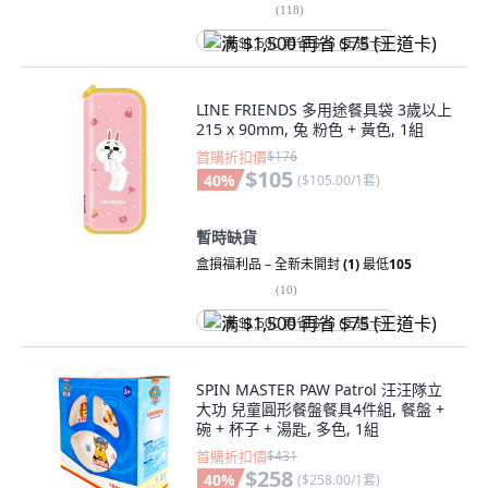
(
118
)
满 $1,500 再省 $75 (王道卡)
LINE FRIENDS 多用途餐具袋 3歲以上
215 x 90mm, 兔 粉色 + 黃色, 1組
首購折扣價
$176
$105
40
%
(
$105.00/1套
)
暫時缺貨
盒損福利品 – 全新未開封
(1)
最低
105
(
10
)
满 $1,500 再省 $75 (王道卡)
SPIN MASTER PAW Patrol 汪汪隊立
大功 兒童圓形餐盤餐具4件組, 餐盤 +
碗 + 杯子 + 湯匙, 多色, 1組
首購折扣價
$431
$258
40
%
(
$258.00/1套
)