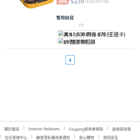
$239
40
%
(
$239.00/1套
)
小熊, 1組
暫時缺貨
(
1
)
满 $1,500 再省 $75 (王道卡)
$9 酷澎幣回饋
6
Investor Relations
關於酷澎
Coupang使用者條款
退換貨政策
信任管理中心
顧客隱私權政策通知
安心購物
資訊安全