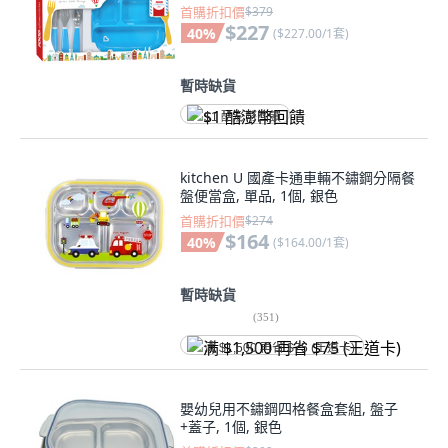
首購折扣價
$379
$227
40
%
(
$227.00/1套
)
暫時缺貨
$1 酷澎幣回饋
kitchen U 國產卡通車輛不鏽鋼分隔餐
盤便當盒, 單品, 1個, 銀色
首購折扣價
$274
$164
40
%
(
$164.00/1套
)
暫時缺貨
(
351
)
满 $1,500 再省 $75 (王道卡)
嬰幼兒用不鏽鋼四格餐盒套組, 盤子
+蓋子, 1個, 銀色