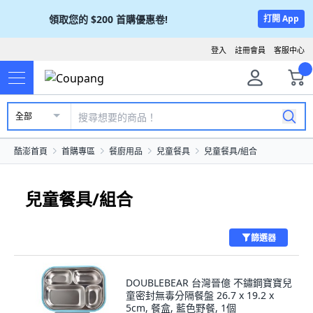
領取您的
$200
首購優惠卷!
打開 App
登入
註冊會員
客服中心
全部
酷澎首頁
首購專區
餐廚用品
兒童餐具
兒童餐具/組合
兒童餐具/組合
篩選器
DOUBLEBEAR 台灣晉億 不鏽鋼寶寶兒
童密封無毒分隔餐盤 26.7 x 19.2 x
5cm, 餐盒, 藍色野餐, 1個