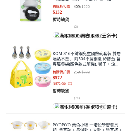
首購折扣價
40
%
$220
$132
暫時缺貨
(
2
)
满 $1,500 再省 $75 (王道卡)
KOM 316不鏽鋼兒童隔熱碗套裝 雙層
隔熱不燙手 附304不鏽鋼匙 矽膠蓋 含
專屬餐袋(顏色款式隨機), 獅子 + 企鵝
+ 鯨魚, 隔熱碗 + 上蓋 + 便當袋 + 平底
首購折扣價
25
%
$772
匙3支, 1組
$572
(
$572.00/1套
)
暫時缺貨
(
78
)
满 $1,500 再省 $75 (王道卡)
PiYOPiYO 黃色小鴨 一階段學習餐具
組, 雙耳碗 + 長湯匙 + 叉匙 + 雙耳杯 +