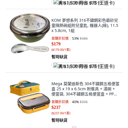
满 $1,500 再省 $75 (王道卡)
KOM 夢想系列 316不鏽鋼彩色磨砂兒
童隔熱碗組附兒童匙, 機器人(綠), 11.5
x 5.8cm, 1組
首購折扣價
53
%
$386
$179
(
$179.00/1套
)
暫時缺貨
满 $1,500 再省 $75 (王道卡)
Mega 莫蘭迪新色 304不鏽鋼五格便當
盒 25 x 19 x 6.5cm 附餐具 + 湯碗 +
便當袋, 304不鏽鋼五格便當盒 + PP保
鮮盒蓋 + 不鏽鋼筷子 + 不鏽鋼湯匙 +
首購折扣價
40
%
$396
不鏽鋼湯碗 + PP湯碗蓋 + 便當袋, 黃色
$237
小熊, 1組
(
$237.00/1套
)
暫時缺貨
(
1
)