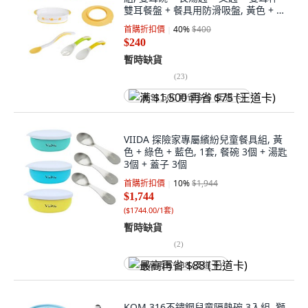
雙耳餐盤 + 餐具用防滑吸盤, 黃色 + 綠
色, 1組
首購折扣價
40
%
$400
$240
暫時缺貨
(
23
)
满 $1,500 再省 $75 (王道卡)
VIIDA 探險家專屬繽紛兒童餐具組, 黃
色 + 綠色 + 藍色, 1套, 餐碗 3個 + 湯匙
3個 + 蓋子 3個
首購折扣價
10
%
$1,944
$1,744
(
$1744.00/1套
)
暫時缺貨
(
2
)
最高再省 $88 (王道卡)
KOM 316不鏽鋼兒童隔熱碗 3入組, 獅