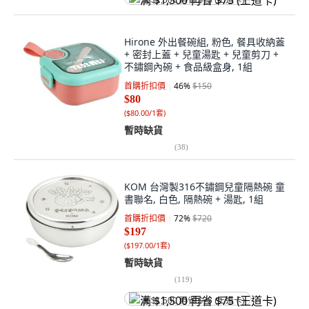
满 $1,500 再省 $75 (王道卡)
Hirone 外出餐碗組, 粉色, 餐具收納蓋
+ 密封上蓋 + 兒童湯匙 + 兒童剪刀 +
不鏽鋼內碗 + 食品級盒身, 1組
首購折扣價
46
%
$150
$80
(
$80.00/1套
)
暫時缺貨
(
38
)
KOM 台灣製316不鏽鋼兒童隔熱碗 童
書聯名, 白色, 隔熱碗 + 湯匙, 1組
首購折扣價
72
%
$720
$197
(
$197.00/1套
)
暫時缺貨
(
119
)
满 $1,500 再省 $75 (王道卡)