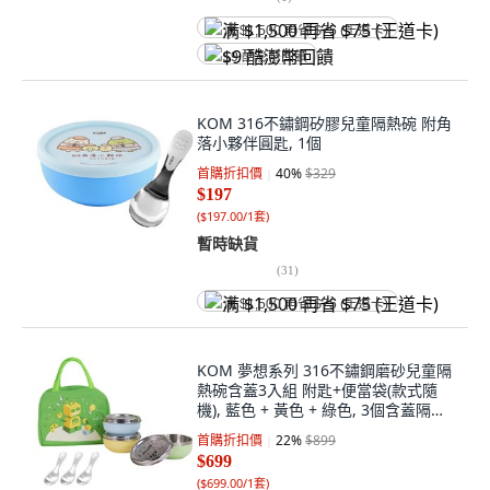
满 $1,500 再省 $75 (王道卡)
$9 酷澎幣回饋
KOM 316不鏽鋼矽膠兒童隔熱碗 附角
落小夥伴圓匙, 1個
首購折扣價
40
%
$329
$197
(
$197.00/1套
)
暫時缺貨
(
31
)
满 $1,500 再省 $75 (王道卡)
KOM 夢想系列 316不鏽鋼磨砂兒童隔
熱碗含蓋3入組 附匙+便當袋(款式隨
機), 藍色 + 黃色 + 綠色, 3個含蓋隔熱
碗 + 3個湯匙 + 便當袋, 1組
首購折扣價
22
%
$899
$699
(
$699.00/1套
)