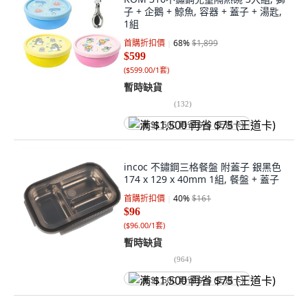
子 + 企鵝 + 鯨魚, 容器 + 蓋子 + 湯匙,
1組
首購折扣價
68
%
$1,899
$599
(
$599.00/1套
)
暫時缺貨
(
132
)
满 $1,500 再省 $75 (王道卡)
incoc 不鏽鋼三格餐盤 附蓋子 銀黑色
174 x 129 x 40mm 1組, 餐盤 + 蓋子
首購折扣價
40
%
$161
$96
(
$96.00/1套
)
暫時缺貨
(
964
)
满 $1,500 再省 $75 (王道卡)