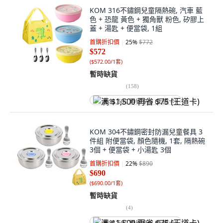
KOM 316不鏽鋼兒童隔熱碗, 汽車 藍
色 + 恐龍 黃色 + 獨角獸 粉色, 矽膠上
蓋 + 湯匙 + 便當袋, 1組
首購折扣價
25
%
$772
$572
(
$572.00/1套
)
暫時缺貨
(
158
)
满 $1,500 再省 $75 (王道卡)
KOM 304不鏽鋼密封防漏兒童餐具 3
件組 附便當袋, 顏色隨機, 1套, 隔熱碗
3個 + 便當袋 + 小湯匙 3個
首購折扣價
22
%
$890
$690
(
$690.00/1套
)
暫時缺貨
(
4
)