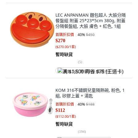
LEC ANPANMAN 麵包超人 大臉分隔
餐盤組 附蓋 25*23*5cm 380g, 附蓋
分隔餐盤組, 大臉 膚色 + 紅色, 1組
首購折扣價
40
%
$450
$270
(
$270.00/1套
)
暫時缺貨
(
5
)
满 $1,500 再省 $75 (王道卡)
KOM 316不鏽鋼兒童隔熱碗, 粉色, 1
組, 矽膠上蓋 + 湯匙
首購折扣價
40
%
$188
$112
(
$112.00/1套
)
暫時缺貨
(
194
)