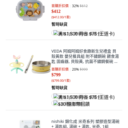
首購折扣價
32
%
$612
$412
(
$412.00/1套
)
暫時缺貨
满 $1,500 再省 $75 (王道卡)
VIIDA 阿姆阿姆好食趣新生兒禮盒 貝
殼黃款 嬰兒餐具組 附不鏽鋼碗 餵食湯
匙 固齒器, 貝殼黃, 抗菌不鏽鋼餐碗 +
餵食湯匙 + 魔法森林固齒器, 1盒
首購折扣價
20
%
$999
$799
(
$799.00/1套
)
暫時缺貨
满 $1,500 再省 $75 (王道卡)
$30 酷澎幣回饋
nishiki 錦化成 米奇系列 塑膠造型湯碗
+ 湯匙組, 湯碗 + 湯匙, 米奇, 1組