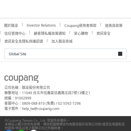
Investor Relations
關於酷澎
Coupang使用者條款
退換貨政策
信任管理中心
顧客隱私權政策通知
安心購物
資訊安全
資訊安全及隱私保護認證
加入酷澎商城
Global Site
公司名稱：酷澎股份有限公司
聯繫地址：11049 台北市信義區信義路五段7號13樓之1
統編：91002999
客服中心：0809-088-810 (免費) / 02-5592-7298
電子郵件：help_tw@coupang.com
©Coupang Taiwan Co., Ltd. 保留所有權利。
本網站上顯示的所有商標、標誌和服務標誌均為酷澎股份有限公司和/或其在美國和其
他國家/地區註冊之關聯公司之所屬財產。