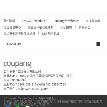
Investor Relations
關於酷澎
Coupang使用者條款
退換貨政策
信任管理中心
顧客隱私權政策通知
安心購物
資訊安全
資訊安全及隱私保護認證
加入酷澎商城
Global Site
公司名稱：酷澎股份有限公司
聯繫地址：11049 台北市信義區信義路五段7號13樓之1
統編：91002999
客服中心：0809-088-810 (免費) / 02-5592-7298
電子郵件：help_tw@coupang.com
©Coupang Taiwan Co., Ltd. 保留所有權利。
本網站上顯示的所有商標、標誌和服務標誌均為酷澎股份有限公司和/或其在美國和其
他國家/地區註冊之關聯公司之所屬財產。