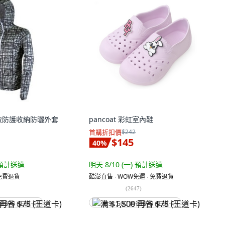
 極致防護收納防曬外套
pancoat 彩虹室內鞋
首購折扣價
$242
$145
40
%
預計送達
明天 8/10 (一)
預計送達
 免費退貨
酷澎直售 ∙ WOW免運 ∙ 免費退貨
(
2647
)
省 $75 (王道卡)
满 $1,500 再省 $75 (王道卡)