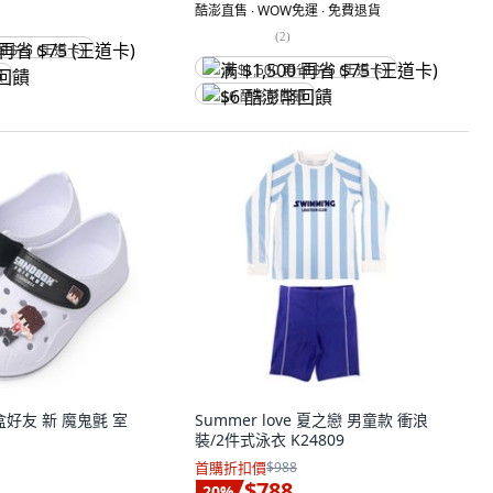
酷澎直售 ∙ WOW免運 ∙ 免費退貨
(
2
)
省 $75 (王道卡)
满 $1,500 再省 $75 (王道卡)
饋
$6 酷澎幣回饋
沙盒好友 新 魔鬼氈 室
Summer love 夏之戀 男童款 衝浪
裝/2件式泳衣 K24809
首購折扣價
$988
$788
20
%