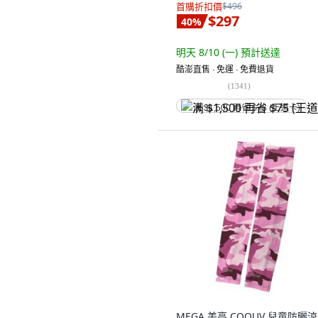
首購折扣價
$496
$297
40
%
明天 8/10 (一)
預計送達
酷澎直售 ∙ 免運 ∙ 免費退貨
(
1341
)
满 $1,500 再省 $75 (王道卡)
MEGA 美高 COOUV 兒童防曬