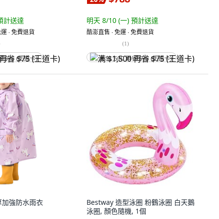
預計送達
明天 8/10 (一)
預計送達
運 ∙ 免費退貨
酷澎直售 ∙ 免運 ∙ 免費退貨
)
(
1
)
省 $75 (王道卡)
满 $1,500 再省 $75 (王道卡)
厚加強防水雨衣
Bestway 造型泳圈 粉鶴泳圈 白天鵝
泳圈, 顏色隨機, 1個