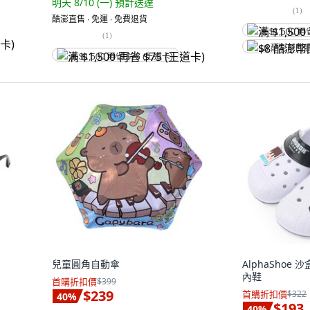
明天 8/10 (一)
預計送達
(
1
)
酷澎直售 ∙ 免運 ∙ 免費退貨
满 $1,500 再
(
1
)
$8 酷澎幣回
满 $1,500 再省 $75 (王道卡)
兒童圓角自動傘
AlphaShoe 
內鞋
首購折扣價
$399
$239
首購折扣價
$322
40
%
$193
40
%