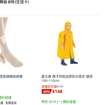
省 $75 (王道卡)
 網眼透氣蝴蝶結褲襪
愛北鼻 親子同款加厚防水雨衣 適用
100~110cm
首購折扣價
$248
$148
40
%
預計送達
明天 8/10 (一)
預計送達
運 ∙ 免費退貨