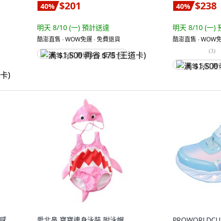
$201
$238
40
%
40
%
明天 8/10 (一)
預計送達
明天 8/10 (一)
酷澎直售 ∙ WOW免運 ∙ 免費退貨
酷澎直售 ∙ WOW免
(
3
)
满 $1,500 再省 $75 (王道卡)
满 $1,500 再
涼感
愛北鼻 寶寶連身泳裝 附泳帽
PROWORLDCU