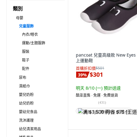
類別
母嬰
兒童服飾
內衣/睡衣
運動/主題服飾
服裝
pancoat 兒童高級款 New Eyes
鞋子
上運動鞋
首購折扣價
$501
配件
$301
39
%
尿布
濕紙巾
明天 8/10 (一)
預計送達
嬰兒奶粉
酷澎直售 ∙ 免運 ∙ 免費退貨
(
431
)
幼兒奶粉
嬰幼兒食品
满 $1,500 再省 $75 (王道卡)
洗沐護理
幼兒清潔用品