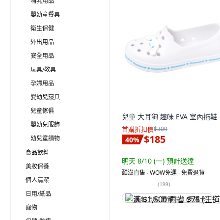
哺乳用品
嬰幼童餐具
衛生保健
外出用品
安全用品
玩具/教具
孕婦用品
嬰幼兒寢具
兒童傢俱
兒童 大耳狗 趣味 EVA 室內拖鞋
嬰幼兒服飾
首購折扣價
$309
$185
幼兒童讀物
40
%
食品飲料
明天 8/10 (一)
預計送達
美妝保養
酷澎直售 ∙ WOW免運 ∙ 免費退貨
個人清潔
(
199
)
日用/紙品
满 $1,500 再省 $75 (王道卡)
寵物