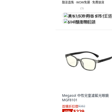
酷澎直售 ∙ WOW免運 ∙ 免費退貨
(
3
)
满 $1,500 再省 $75 (王道卡)
$14 酷澎幣回饋
Megasol 中性兒童濾藍光眼鏡
MGF8101
首購折扣價
$382
$229
40
%