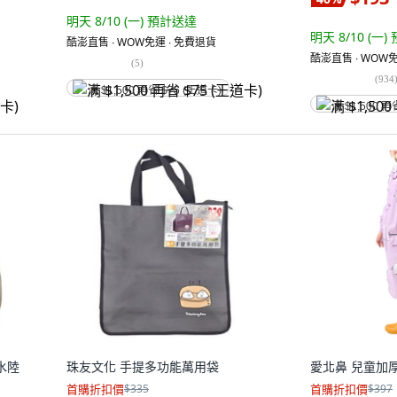
明天 8/10 (一)
預計送達
明天 8/10 (一)
酷澎直售 ∙ WOW免運 ∙ 免費退貨
酷澎直售 ∙ WOW免
(
5
)
(
934
满 $1,500 再省 $75 (王道卡)
满 $1,500 再
童水陸
珠友文化 手提多功能萬用袋
愛北鼻 兒童加
首購折扣價
$335
首購折扣價
$397