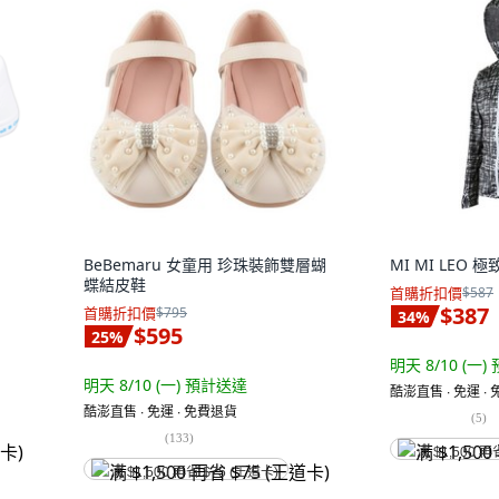
BeBemaru 女童用 珍珠裝飾雙層蝴
MI MI LEO
蝶結皮鞋
首購折扣價
$587
$387
首購折扣價
$795
34
%
$595
25
%
明天 8/10 (一)
明天 8/10 (一)
預計送達
酷澎直售 ∙ 免運 ∙
酷澎直售 ∙ 免運 ∙ 免費退貨
(
5
)
(
133
)
满 $1,500 再
满 $1,500 再省 $75 (王道卡)