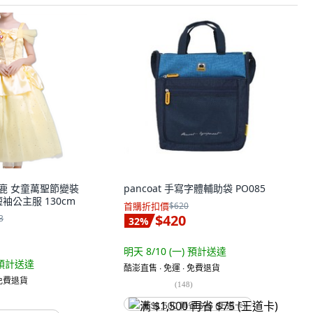
 可莉鹿 女童萬聖節變裝
pancoat 手寫字體輔助袋 PO085
袖公主服 130cm
首購折扣價
$620
$420
3
32
%
明天 8/10 (一)
預計送達
預計送達
酷澎直售 ∙ 免運 ∙ 免費退貨
 免費退貨
(
148
)
满 $1,500 再省 $75 (王道卡)