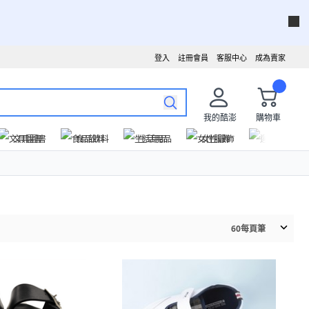
登入
註冊會員
客服中心
成為賣家
我的酷澎
購物車
文具圖書
食品飲料
生活用品
女性服飾
運動戶外
60
每頁筆