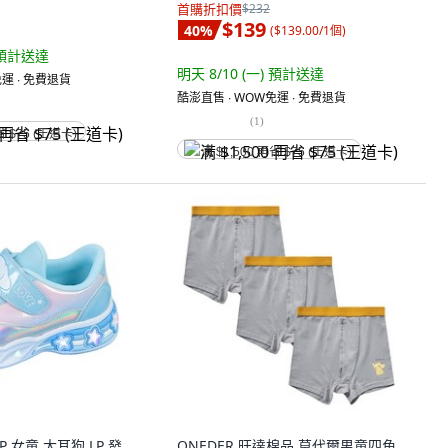
首購折扣價
$232
$139
40
%
(
$139.00/1個
)
預計送達
明天 8/10 (一)
預計送達
運 ∙ 免費退貨
酷澎直售 ∙ WOW免運 ∙ 免費退貨
(
1
)
省 $75 (王道卡)
满 $1,500 再省 $75 (王道卡)
P 女童 大耳狗 LP 發
ONEDER 旺達棉品 莫代爾男童四角