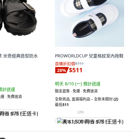
鞋業 米奇經典造型防水
PROWORLDCUP 兒童格紋室內拖鞋
首購折扣價
$711
$511
28
%
明天 8/10 (一)
預計送達
預計送達
酷澎直售 ∙ 免運 ∙ 免費退貨
運 ∙ 免費退貨
全新商品
,
盒損福利品 – 全新未開封
(2)
最低
511
(
28
)
省 $75 (王道卡)
满 $1,500 再省 $75 (王道卡)