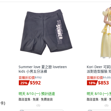
Summer love 夏之戀 loveteen
Kori Deer
kids 小男五分泳褲
派對造型服裝 短
首購折扣價
$792
首購折扣價
$1,05
$592
$853
25
%
18
%
明天 8/10 (一)
預計送達
明天 8/10 (一)
酷澎直售 ∙ 免運 ∙ 免費退貨
酷澎直售 ∙ 免運 ∙
(
1
)
(
1
)