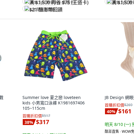
满 $1,500 再省 $75 (王道卡)
满 $1,500 再
$21 酷澎幣回饋
級戰
Summer love 夏之戀 loveteen
JB Design
kids 小男寬口泳褲 K1981697406
首購折扣價
$269
105~115cm
$161
40
%
首購折扣價
$517
$317
38
%
明天 8/10 (一)
酷澎直售 ∙ WOW免