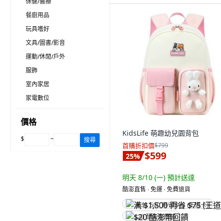
保健/醫療
餐廚用品
玩具嗜好
文具/圖書/影音
運動/休閒/戶外
服飾
室內家居
家電數位
價格
KidsLife 萌趣幼兒園背包
$
~
搜尋
首購折扣價
$799
$599
25
%
明天 8/10 (一)
預計送達
酷澎直售 ∙ 免運 ∙ 免費退貨
满 $1,500 再省 $75 (王道卡)
$20 酷澎幣回饋