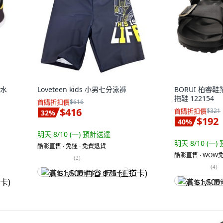
 水
Loveteen kids 小男七分泳褲
BORUI 柏睿
拖鞋 122154
首購折扣價
$616
$416
首購折扣價
$321
32
%
$192
40
%
明天 8/10 (一)
預計送達
明天 8/10 (一)
酷澎直售 ∙ 免運 ∙ 免費退貨
酷澎直售 ∙ WOW免
(
2
)
(
4
)
满 $1,500 再省 $75 (王道卡)
满 $1,500 再