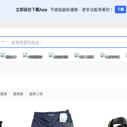
立即前往下載App
不錯過最新優惠、更多功能等著你！
下載
嬰幼兒
保健醫療
美妝保養
個人清潔
玩具休閒
格最高
最熱銷
最新上架