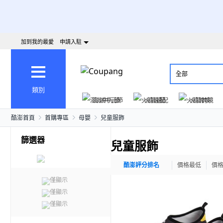
加到我的最愛
申請入駐
全部
類別
澎派中元節
火箭速配
火箭跨境
酷澎首頁
首購專區
母嬰
兒童服飾
篩選器
兒童服飾
酷澎評分排名
價格最低
價
僅顯示
僅顯示
僅顯示