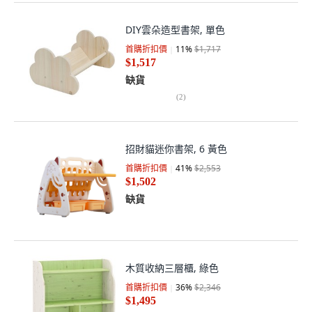
DIY雲朵造型書架, 單色
首購折扣價
11
%
$1,717
$1,517
缺貨
(
2
)
招財貓迷你書架, 6 黃色
首購折扣價
41
%
$2,553
$1,502
缺貨
木質收納三層櫃, 綠色
首購折扣價
36
%
$2,346
$1,495