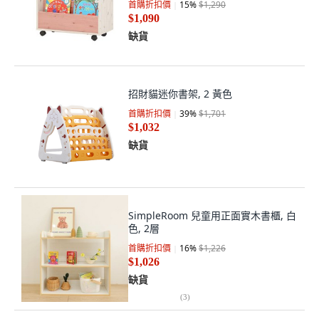
首購折扣價
15
%
$1,290
$1,090
缺貨
招財貓迷你書架, 2 黃色
首購折扣價
39
%
$1,701
$1,032
缺貨
SimpleRoom 兒童用正面實木書櫃, 白
色, 2層
首購折扣價
16
%
$1,226
$1,026
缺貨
(
3
)