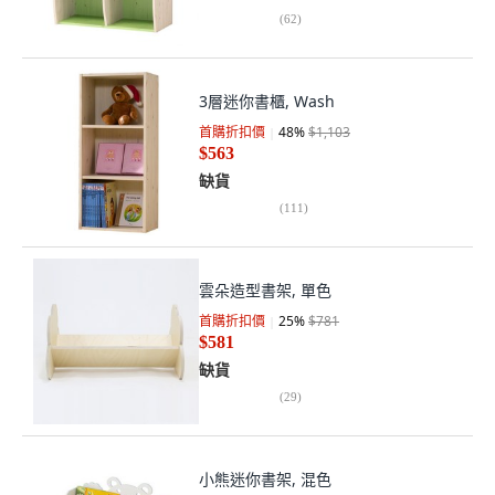
(
62
)
3層迷你書櫃, Wash
首購折扣價
48
%
$1,103
$563
缺貨
(
111
)
雲朵造型書架, 單色
首購折扣價
25
%
$781
$581
缺貨
(
29
)
小熊迷你書架, 混色