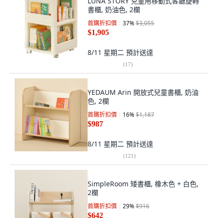
LUNA STORY 兒童用移動式客廳旋轉
書櫃, 奶油色, 2欄
首購折扣價
37
%
$3,055
$1,905
8/11 星期二
預計送達
(
17
)
YEDAUM Arin 開放式兒童書櫃, 奶油
色, 2欄
首購折扣價
16
%
$1,187
$987
8/11 星期二
預計送達
(
121
)
SimpleRoom 矮書櫃, 橡木色 + 白色,
2欄
首購折扣價
29
%
$916
$642