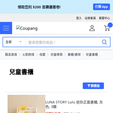
領取您的
$200
首購優惠卷!
打開 App
登入
註冊會員
客服中心
全部
酷澎首頁
火箭跨境
母嬰
兒童傢俱
書櫃/書架
兒童書櫃
兒童書櫃
篩選器
LUNA STORY Lulu 迷你正面書櫃, 灰
色, 3欄