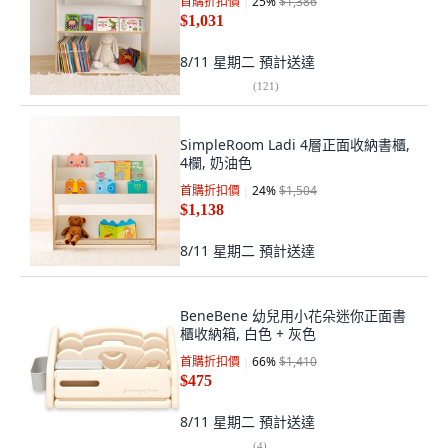
首購折扣價
25
%
$1,386
$1,031
8/11 星期二
預計送達
(
121
)
SimpleRoom Ladi 4層正面收納書櫃,
4欄, 奶油色
首購折扣價
24
%
$1,504
$1,138
8/11 星期二
預計送達
BeneBene 幼兒用小花朵迷你正面書
櫃收納箱, 白色 + 灰色
首購折扣價
66
%
$1,410
$475
8/11 星期二
預計送達
(
4
)