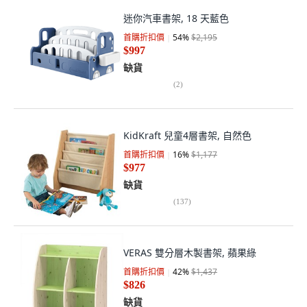
迷你汽車書架, 18 天藍色
首購折扣價
54
%
$2,195
$997
缺貨
(
2
)
KidKraft 兒童4層書架, 自然色
首購折扣價
16
%
$1,177
$977
缺貨
(
137
)
VERAS 雙分層木製書架, 蘋果綠
首購折扣價
42
%
$1,437
$826
缺貨