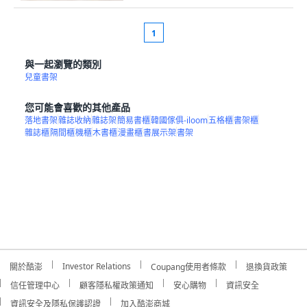
1
與一起瀏覽的類別
兒童書架
您可能會喜歡的其他產品
落地書架
雜誌收納
雜誌架
簡易書櫃
韓國傢俱-iloom
五格櫃
書架櫃
雜誌櫃
隔間櫃
機櫃
木書櫃
漫畫櫃
書展示架
書架
Investor Relations
關於酷澎
Coupang使用者條款
退換貨政策
信任管理中心
顧客隱私權政策通知
安心購物
資訊安全
資訊安全及隱私保護認證
加入酷澎商城