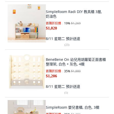
SimpleRoom Radi DIY 教具櫃 3層,
奶油色
首購折扣價
19
%
$1,269
$1,020
8/11 星期二
預計送達
(
23
)
BeneBene On 幼兒用胡蘿蔔正面書櫃
整理架, 白色 + 灰色, 4欄
首購折扣價
35
%
$1,880
$1,206
8/11 星期二
預計送達
(
1
)
SimpleRoom 嬰兒書櫃, 白色, 3欄