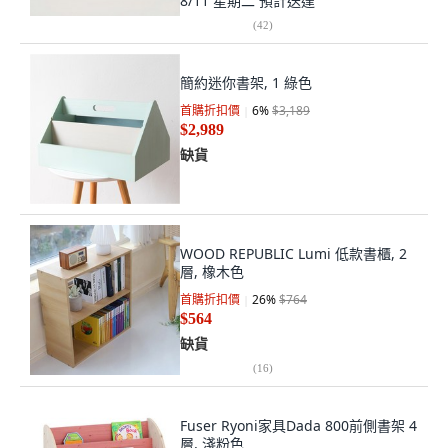
8/11 星期二
預計送達
(
42
)
簡約迷你書架, 1 綠色
首購折扣價
6
%
$3,189
$2,989
缺貨
WOOD REPUBLIC Lumi 低款書櫃, 2
層, 橡木色
首購折扣價
26
%
$764
$564
缺貨
(
16
)
Fuser Ryoni家具Dada 800前側書架 4
層, 淺粉色