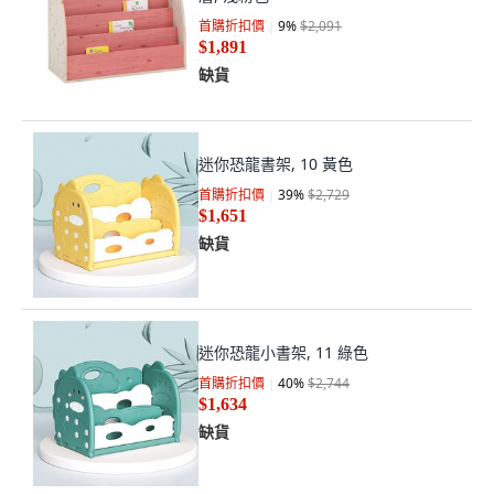
首購折扣價
9
%
$2,091
$1,891
缺貨
迷你恐龍書架, 10 黃色
首購折扣價
39
%
$2,729
$1,651
缺貨
迷你恐龍小書架, 11 綠色
首購折扣價
40
%
$2,744
$1,634
缺貨