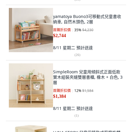
yamatoya Buono3可移動式兒童書收
納車, 自然木頭色, 2層
首購折扣價
35
%
$4,230
$2,744
8/11 星期二
預計送達
(
26
)
SimpleRoom 兒童用傾斜式正面低款
實木組裝夾縫雙層書櫃, 橡木 + 白色, 3
層
首購折扣價
12
%
$1,584
$1,384
8/11 星期二
預計送達
(
1
)