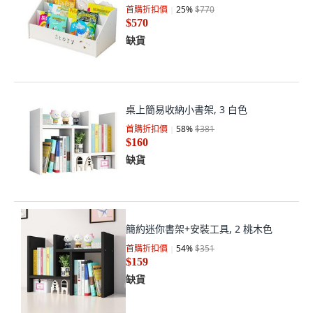
首購折扣價
25
%
$770
$570
缺貨
桌上簡易收納小書架, 3 白色
首購折扣價
58
%
$381
$160
缺貨
簡約迷你書架+安裝工具, 2 桃木色
首購折扣價
54
%
$351
$159
缺貨