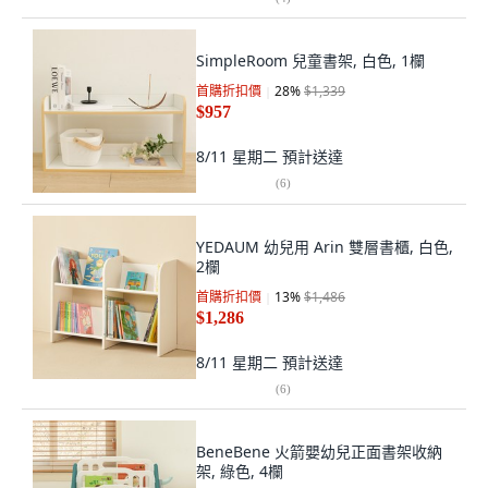
SimpleRoom 兒童書架, 白色, 1欄
首購折扣價
28
%
$1,339
$957
8/11 星期二
預計送達
(
6
)
YEDAUM 幼兒用 Arin 雙層書櫃, 白色,
2欄
首購折扣價
13
%
$1,486
$1,286
8/11 星期二
預計送達
(
6
)
BeneBene 火箭嬰幼兒正面書架收納
架, 綠色, 4欄