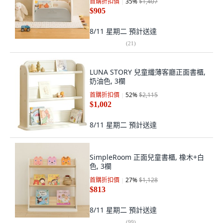
首購折扣價
35
%
$1,407
$905
8/11 星期二
預計送達
(
21
)
LUNA STORY 兒童纖薄客廳正面書櫃,
奶油色, 3欄
首購折扣價
52
%
$2,115
$1,002
8/11 星期二
預計送達
SimpleRoom 正面兒童書櫃, 橡木+白
色, 3欄
首購折扣價
27
%
$1,128
$813
8/11 星期二
預計送達
(
99
)