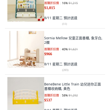
首購折扣價
16
%
$1,215
$1,015
8/11 星期二
預計送達
(
11
)
Sornia Mellow 兒童正面書櫃, 象牙白,
2欄
首購折扣價
40
%
$1,621
$966
8/11 星期二
預計送達
(
203
)
BeneBene Little Train 幼兒迷你正面
書櫃收納櫃, 黃色
首購折扣價
58
%
$1,292
$537