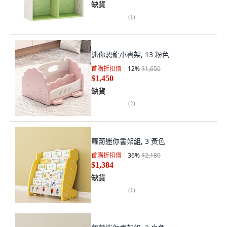
缺貨
(
1
)
迷你恐龍小書架, 13 粉色
首購折扣價
12
%
$1,650
$1,450
缺貨
(
2
)
蘿蔔迷你書架組, 3 黃色
首購折扣價
36
%
$2,180
$1,384
缺貨
(
1
)