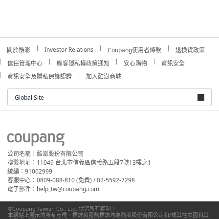
Investor Relations
關於酷澎
Coupang使用者條款
退換貨政策
信任管理中心
顧客隱私權政策通知
安心購物
資訊安全
資訊安全及隱私保護認證
加入酷澎商城
Global Site
公司名稱：酷澎股份有限公司
聯繫地址：11049 台北市信義區信義路五段7號13樓之1
統編：91002999
客服中心：0809-088-810 (免費) / 02-5592-7298
電子郵件：help_tw@coupang.com
©Coupang Taiwan Co., Ltd. 保留所有權利。
本網站上顯示的所有商標、標誌和服務標誌均為酷澎股份有限公司和/或其在美國和其