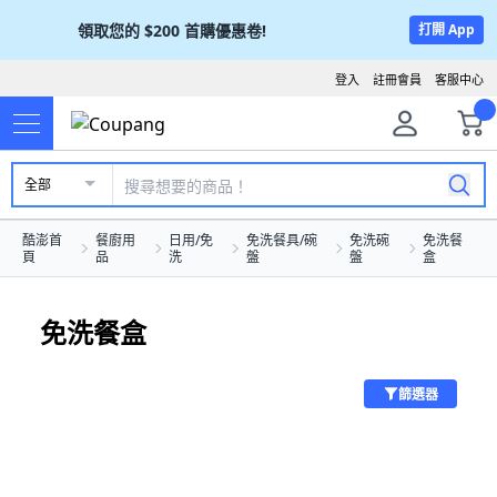
領取您的
$200
首購優惠卷!
打開 App
登入
註冊會員
客服中心
全部
酷澎首
餐廚用
日用/免
免洗餐具/碗
免洗碗
免洗餐
頁
品
洗
盤
盤
盒
免洗餐盒
篩選器