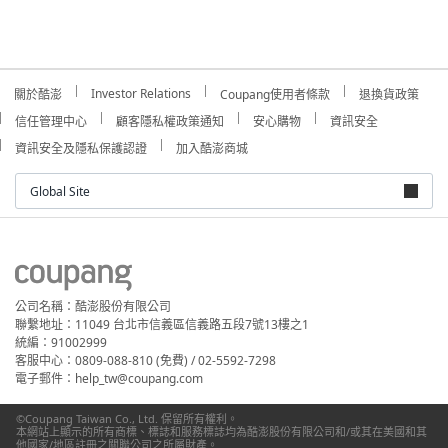
Investor Relations
關於酷澎
Coupang使用者條款
退換貨政策
信任管理中心
顧客隱私權政策通知
安心購物
資訊安全
資訊安全及隱私保護認證
加入酷澎商城
Global Site
公司名稱：酷澎股份有限公司
聯繫地址：11049 台北市信義區信義路五段7號13樓之1
統編：91002999
客服中心：0809-088-810 (免費) / 02-5592-7298
電子郵件：help_tw@coupang.com
©Coupang Taiwan Co., Ltd. 保留所有權利。
本網站上顯示的所有商標、標誌和服務標誌均為酷澎股份有限公司和/或其在美國和其
他國家/地區註冊之關聯公司之所屬財產。