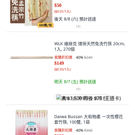
$50
(
$0.01/1入
)
後天 8/8 (六)
預計送達
(
4
)
WLK 維綠克 環保天然免洗竹筷 20cm,
1入, 270個
首購折扣價
40
%
$249
$149
(
$0.55/1入
)
明天 8/7 (五)
預計送達
(
9
)
满 $1,500 再省 $75 (王道卡)
Daiwa Bussan 大和物產 一次性櫻花
套竹筷, 100雙, 1袋
首購折扣價
40
%
$306