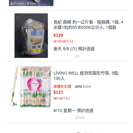
長紀 麻繩 約一公斤裝 - 粗麻繩, 1個, 4
米厘1粒約65米6500公分小, 1個裝
$120
(
$120.00/1入
)
後天 8/8 (六)
預計送達
(
1
)
LIVING WELL 經濟型圓形竹筷, 3個,
100入
首購折扣價
40
%
$209
$125
(
$0.42/1入
)
8/10 星期一
預計送達
(
1516
)