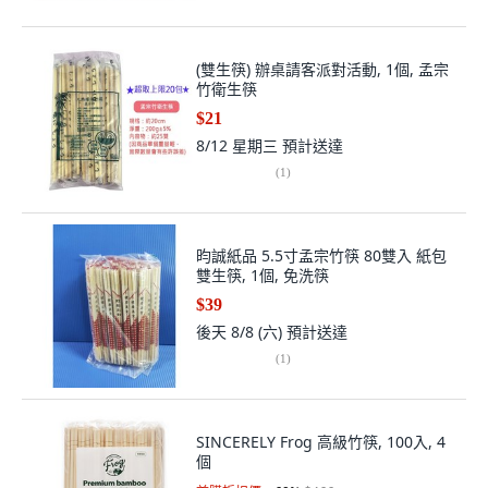
(雙生筷) 辦桌請客派對活動, 1個, 孟宗
竹衛生筷
$21
8/12 星期三
預計送達
(
1
)
昀誠紙品 5.5寸孟宗竹筷 80雙入 紙包
雙生筷, 1個, 免洗筷
$39
後天 8/8 (六)
預計送達
(
1
)
SINCERELY Frog 高級竹筷, 100入, 4
個