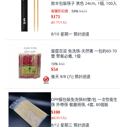
款半包裝筷子 黑色 24cm, 1個, 100入
首購折扣價
59
%
$423
$171
(
$1.71/1入
)
8/10 星期一
預計送達
雷霆百貨 免洗筷-天然箸 一包約60-70
雙 聚餐必備, 1個
10
%
$60
$54
後天 8/8 (六)
預計送達
OPP膜包裝免洗筷80雙/包 一次性衛生
筷 外帶筷 餐廳用筷, 4套, 80個裝
$100
(
$0.31/1入
)
8/12 星期三
預計送達