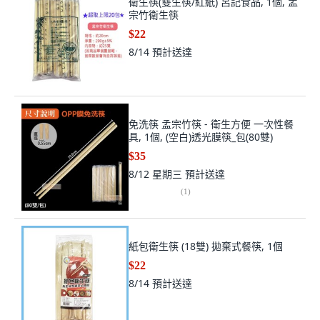
衛生筷(雙生筷/紅紙) 呂記食品, 1個, 孟
宗竹衛生筷
$22
8/14
預計送達
免洗筷 孟宗竹筷 - 衛生方便 一次性餐
具, 1個, (空白)透光膜筷_包(80雙)
$35
8/12 星期三
預計送達
(
1
)
紙包衛生筷 (18雙) 拋棄式餐筷, 1個
$22
8/14
預計送達