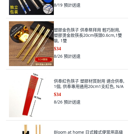
8/19
預計送達
塑膠金色筷子 供奉祭拜用 輕巧耐用,
塑膠燙金款筷長20cm筷頭0.6cm,1雙
裝, 1雙
$34
8/26
預計送達
供奉紅色筷子 塑膠材質耐用 適合供奉,
1個, 供奉專用通用20cm1支紅色, N/A
$34
8/26
預計送達
Bloom at home 日式韓式便當用高級