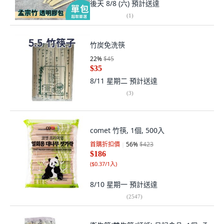
後天 8/8 (六)
預計送達
(
1
)
竹炭免洗筷
22
%
$45
$35
8/11 星期二
預計送達
(
3
)
comet 竹筷, 1個, 500入
首購折扣價
56
%
$423
$186
(
$0.37/1入
)
8/10 星期一
預計送達
(
2547
)