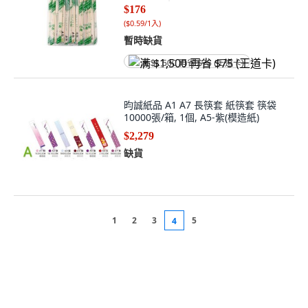
$176
(
$0.59/1入
)
暫時缺貨
满 $1,500 再省 $75 (王道卡)
昀誠紙品 A1 A7 長筷套 紙筷套 筷袋
10000張/箱, 1個, A5-紫(模造紙)
$2,279
缺貨
1
2
3
5
4