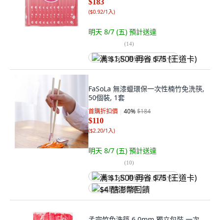
$183
(
$0.92/1入
)
明天 8/7 (五)
預計送達
(
14
)
满 $1,500 再省 $75 (王道卡)
FaSoLa 無漆蠟環保一次性楠竹免洗筷,
50個裝, 1套
首購折扣價
40
%
$184
$110
(
$2.20/1入
)
明天 8/7 (五)
預計送達
(
10
)
满 $1,500 再省 $75 (王道卡)
$4 酷澎幣回饋
孟宗竹免洗筷 6.0mm 獨立包裝 一次