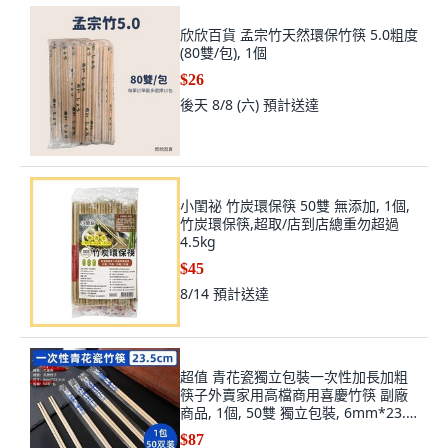
欣欣百貨 孟宗竹天然環保竹筷 5.0粗度
(80雙/包), 1個
$26
後天 8/8 (六)
預計送達
小閨祕 竹炭環保筷 50雙 無添加, 1個,
竹炭環保筷,超取/店到店總重勿超過
4.5kg
$45
8/14
預計送達
超值 青花瓷獨立包裝一次性加長加粗
筷子外賣家用高檔商用喜慶竹筷 副廠
商品, 1個, 50雙 獨立包裝, 6mm*23.5
cm 青花筷 價
$87