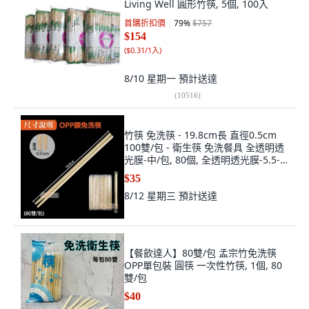
Living Well 圓形竹筷, 5個, 100入
首購折扣價
79
%
$757
$154
(
$0.31/1入
)
8/10 星期一
預計送達
(
10516
)
竹筷 免洗筷 - 19.8cm長 直徑0.5cm
100雙/包 - 衛生筷 免洗餐具 全透明透
光膜-中/包, 80個, 全透明透光膜-5.5-
中/包
$35
8/12 星期三
預計送達
【餐飲達人】80雙/包 孟宗竹免洗筷
OPP單包裝 圓筷 一次性竹筷, 1個, 80
雙/包
$40