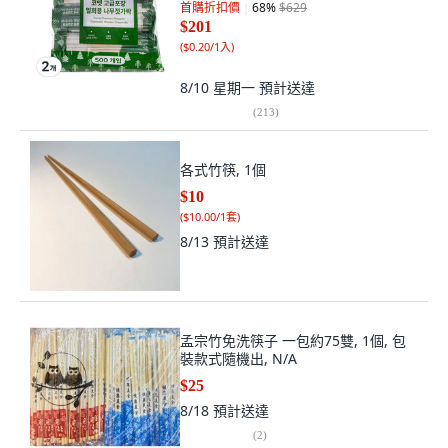
首購折扣價
68
%
$629
$201
(
$0.20/1入
)
8/10 星期一
預計送達
(
213
)
各式竹筷, 1個
$10
(
$10.00/1套
)
8/13
預計送達
孟宗竹免洗筷子 一包約75雙, 1個, 包
裝款式隨機出, N/A
$25
8/18
預計送達
(
2
)