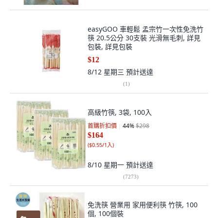
easyGOO 車輕鬆 孟宗竹一次性免洗竹
筷 20.5公分 30支裝 光滑無毛刺, 詳見
包裝, 詳見包裝
$12
8/12 星期三
預計送達
(
1
)
高級竹筷, 3袋, 100入
首購折扣價
44
%
$298
$164
(
$0.55/1入
)
8/10 星期一
預計送達
(
7273
)
免洗筷 營業用 家用便利筷 竹筷, 100
個, 100個裝