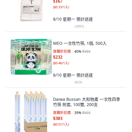
$167
(
$0.33/1入
)
8/10 星期一
預計送達
(
2895
)
MEO 一次性竹筷, 1個, 500入
首購折扣價
40
%
$393
$232
(
$0.46/1入
)
8/10 星期一
預計送達
(
819
)
Daiwa Bussan 大和物產 一次性四季
竹筷 附套, 100雙, 200支
首購折扣價
39
%
$503
$303
(
$0.01/1入
)