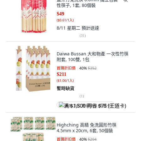
性筷子, 1套, 80個裝
$49
(
$0.61/1入
)
8/11 星期二
預計送達
(
31
)
Daiwa Bussan 大和物產 一次性竹筷
附套, 100雙, 1包
首購折扣價
40
%
$352
$211
(
$1.06/1入
)
暫時缺貨
(
1
)
满 $1,500 再省 $75 (王道卡)
Highching 高精 免洗圓形竹筷
4.5mm x 20cm, 6套, 50個裝
首購折扣價
40
%
$294