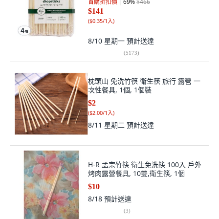
首購折扣價
69
%
$466
$141
(
$0.35/1入
)
8/10 星期一
預計送達
(
5173
)
枕頭山 免洗竹筷 衛生筷 旅行 露營 一
次性餐具, 1個, 1個裝
$2
(
$2.00/1入
)
8/11 星期二
預計送達
H-R 孟宗竹筷 衛生免洗筷 100入 戶外
烤肉露營餐具, 10雙,衛生筷, 1個
$10
8/18
預計送達
(
3
)