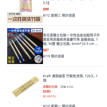
5.5】
$99
8/12 星期三
預計送達
青花瓷獨立包裝一次性加長加粗筷子外
賣家用高檔商用喜慶竹筷 副廠商品, 1
個, 50雙 獨立包裝, 6mm*23.5 cm 青
花筷 價, N/A
$87
8/19
預計送達
Kraft 滿懷誠意 竹製免洗筷, 120入, 1
個
首購折扣價
72
%
$700
$195
(
$1.63/1入
)
8/10 星期一
預計送達