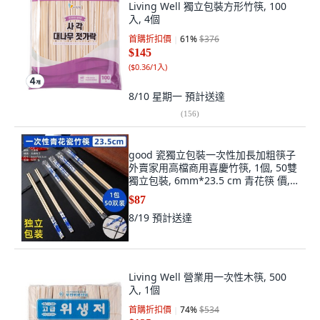
Living Well 獨立包裝方形竹筷, 100
入, 4個
首購折扣價
61
%
$376
$145
(
$0.36/1入
)
8/10 星期一
預計送達
(
156
)
good 瓷獨立包裝一次性加長加粗筷子
外賣家用高檔商用喜慶竹筷, 1個, 50雙
獨立包裝, 6mm*23.5 cm 青花筷 價,
N/A
$87
8/19
預計送達
Living Well 營業用一次性木筷, 500
入, 1個
首購折扣價
74
%
$534