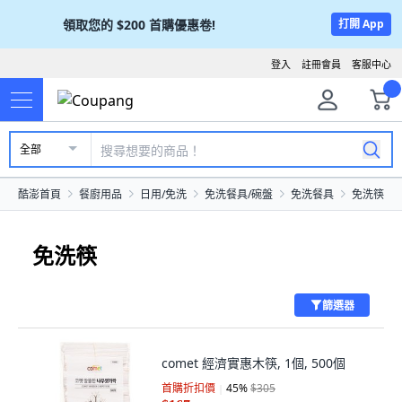
領取您的
$200
首購優惠卷!
打開 App
登入
註冊會員
客服中心
全部
酷澎首頁
餐廚用品
日用/免洗
免洗餐具/碗盤
免洗餐具
免洗筷
免洗筷
篩選器
comet 經濟實惠木筷, 1個, 500個
首購折扣價
45
%
$305