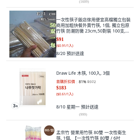
(
1609
)
一次性筷子飯店傢用便宜高檔獨立包裝
商用加粗快餐外賣竹筷, 1個, 獨立包原
竹筷 防潮防黴 23cm,50對裝 100支,
100支
$91
(
$0.91/1入
)
8/20
預計送達
Draw Life 木筷, 100入, 3個
首購折扣價
81
%
$972
$183
(
$0.61/1入
)
8/10 星期一
預計送達
(
999
)
孟宗竹 營業用竹筷 80雙 一次性衛生
筷, 1個, 【一次性竹筷 80雙 / 6吋