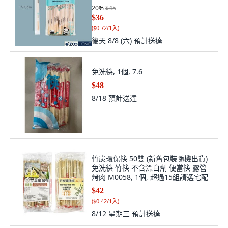
20
%
$45
$36
(
$0.72/1入
)
後天 8/8 (六)
預計送達
免洗筷, 1個, 7.6
$48
8/18
預計送達
竹炭環保筷 50雙 (新舊包裝隨機出貨)
免洗筷 竹筷 不含漂白劑 便當筷 露營
烤肉 M0058, 1個, 超過15組請選宅配
$42
(
$0.42/1入
)
8/12 星期三
預計送達