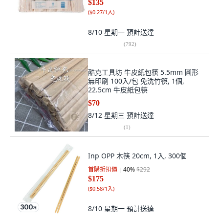
$135
(
$0.27/1入
)
8/10 星期一
預計送達
(
792
)
酷克工具坊 牛皮紙包筷 5.5mm 圓形
無印刷 100入/包 免洗竹筷, 1個,
22.5cm 牛皮紙包筷
$70
8/12 星期三
預計送達
(
1
)
Inp OPP 木筷 20cm, 1入, 300個
首購折扣價
40
%
$292
$175
(
$0.58/1入
)
8/10 星期一
預計送達