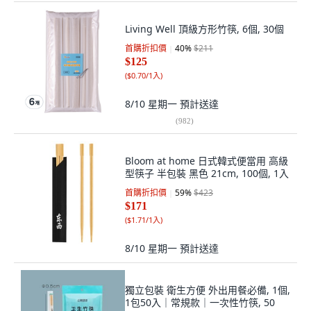
Living Well 頂級方形竹筷, 6個, 30個
首購折扣價
40
%
$211
$125
(
$0.70/1入
)
8/10 星期一
預計送達
(
982
)
Bloom at home 日式韓式便當用 高級
型筷子 半包裝 黑色 21cm, 100個, 1入
首購折扣價
59
%
$423
$171
(
$1.71/1入
)
8/10 星期一
預計送達
獨立包裝 衛生方便 外出用餐必備, 1個,
1包50入｜常規款｜一次性竹筷, 50