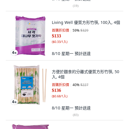
(
19
)
Living Well 優質方形竹筷, 100入, 4個
首購折扣價
59
%
$329
$133
(
$0.33/1入
)
8/10 星期一
預計送達
方便於麵食的分離式優質方形竹筷, 50
入, 4個
首購折扣價
40
%
$227
$136
(
$0.68/1入
)
8/10 星期一
預計送達
(
83
)