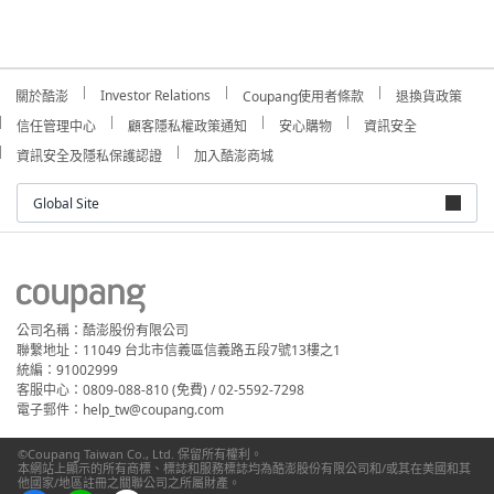
Investor Relations
關於酷澎
Coupang使用者條款
退換貨政策
信任管理中心
顧客隱私權政策通知
安心購物
資訊安全
資訊安全及隱私保護認證
加入酷澎商城
Global Site
公司名稱：酷澎股份有限公司
聯繫地址：11049 台北市信義區信義路五段7號13樓之1
統編：91002999
客服中心：0809-088-810 (免費) / 02-5592-7298
電子郵件：help_tw@coupang.com
©Coupang Taiwan Co., Ltd. 保留所有權利。
本網站上顯示的所有商標、標誌和服務標誌均為酷澎股份有限公司和/或其在美國和其
他國家/地區註冊之關聯公司之所屬財產。