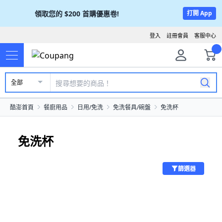
領取您的
$200
首購優惠卷!
打開 App
登入
註冊會員
客服中心
全部
酷澎首頁
餐廚用品
日用/免洗
免洗餐具/碗盤
免洗杯
免洗杯
篩選器