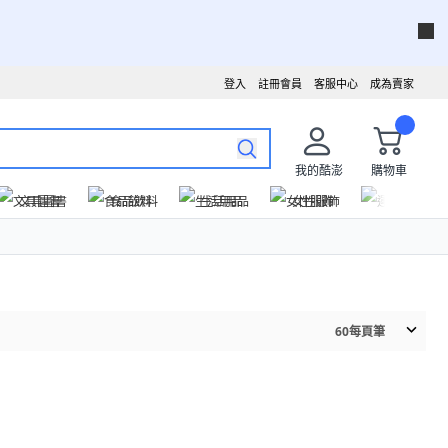
登入
註冊會員
客服中心
成為賣家
我的酷澎
購物車
文具圖書
食品飲料
生活用品
女性服飾
運動戶外
60
每頁筆