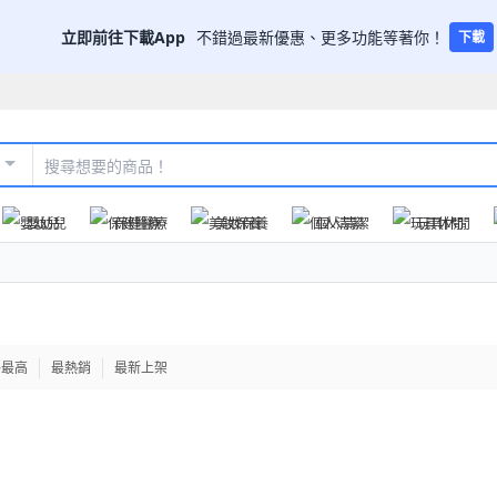
立即前往下載App
不錯過最新優惠、更多功能等著你！
下載
嬰幼兒
保健醫療
美妝保養
個人清潔
玩具休閒
格最高
最熱銷
最新上架