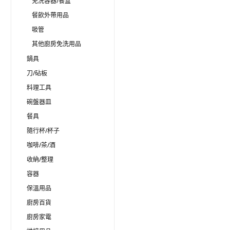
免洗容器/餐盒
餐飲外帶用品
吸管
其他廚房免洗用品
鍋具
刀/砧板
料理工具
碗盤器皿
餐具
隨行杯/杯子
咖啡/茶/酒
收納/整理
容器
保溫用品
廚房百貨
廚房家電