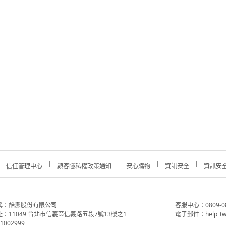
信任管理中心
顧客隱私權政策通知
安心購物
資訊安全
資訊安
稱：酷澎股份有限公司
客服中心：0809-088-
：11049 台北市信義區信義路五段7號13樓之1
電子郵件：help_tw
002999