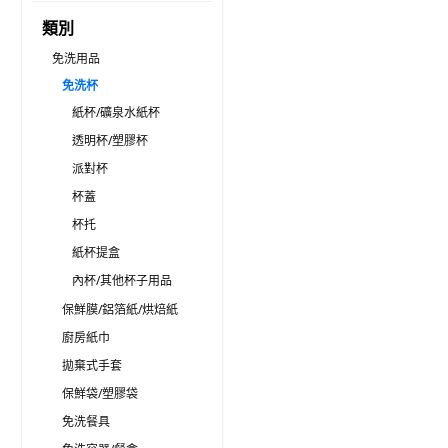
類別
免洗用品
免洗杯
紙杯/礦泉水紙杯
透明杯/塑膠杯
派對杯
杯蓋
杯托
紙杯提盒
內杯/其他杯子用品
保鮮膜/鋁箔紙/烘焙紙
廚房紙巾
拋棄式手套
保鮮袋/塑膠袋
免洗餐具