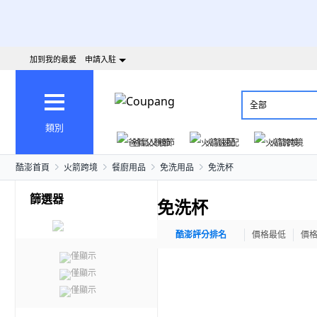
加到我的最愛
申請入駐
全部
類別
爸氣父親節
火箭速配
火箭跨境
酷澎首頁
火箭跨境
餐廚用品
免洗用品
免洗杯
篩選器
免洗杯
酷澎評分排名
價格最低
價
僅顯示
僅顯示
僅顯示