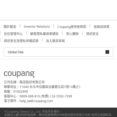
Investor Relations
關於酷澎
Coupang使用者條款
退換貨政策
信任管理中心
顧客隱私權政策通知
安心購物
資訊安全
資訊安全及隱私保護認證
加入酷澎商城
Global Site
公司名稱：酷澎股份有限公司
聯繫地址：11049 台北市信義區信義路五段7號13樓之1
統編：91002999
客服中心：0809-088-810 (免費) / 02-5592-7298
電子郵件：help_tw@coupang.com
©Coupang Taiwan Co., Ltd. 保留所有權利。
本網站上顯示的所有商標、標誌和服務標誌均為酷澎股份有限公司和/或其在美國和其